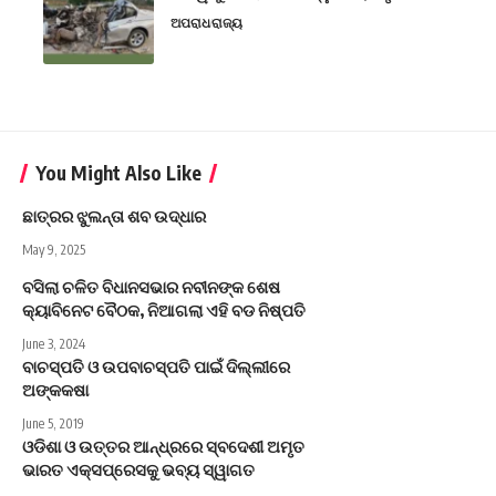
ଅପରାଧ
ରାଜ୍ୟ
You Might Also Like
ଛାତ୍ରର ଝୁଲନ୍ତା ଶବ ଉଦ୍ଧାର
May 9, 2025
ବସିଲା ଚଳିତ ବିଧାନସଭାର ନବୀନଙ୍କ ଶେଷ
କ୍ୟାବିନେଟ ବୈଠକ, ନିଆଗଲା ଏହି ବଡ ନିଷ୍ପତି
June 3, 2024
ବାଚସ୍ପତି ଓ ଉପବାଚସ୍ପତି ପାଇଁ ଦିଲ୍ଲୀରେ
ଅଙ୍କକଷା
June 5, 2019
ଓଡିଶା ଓ ଉତ୍ତର ଆନ୍ଧ୍ରରେ ସ୍ବଦେଶୀ ଅମୃତ
ଭାରତ ଏକ୍ସପ୍ରେସକୁ ଭବ୍ୟ ସ୍ୱାଗତ