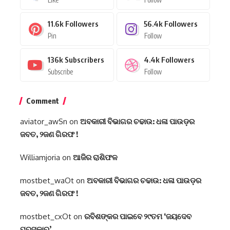
11.6k
Followers
56.4k
Followers
Pin
Follow
136k
Subscribers
4.4k
Followers
Subscribe
Follow
Comment
aviator_awSn
on
ଅବକାରୀ ବିଭାଗର ଚଢାଉ: ଧଳା ପାଉଡ଼ର
ଜବତ, ୨ଜଣ ଗିରଫ !
Williamjoria
on
ଆଜିର ରାଶିଫଳ
mostbet_waOt
on
ଅବକାରୀ ବିଭାଗର ଚଢାଉ: ଧଳା ପାଉଡ଼ର
ଜବତ, ୨ଜଣ ଗିରଫ !
mostbet_cxOt
on
ରବିଶଙ୍କର ପାଇବେ ୨୯ତମ ‘ଜୟଦେବ
ପୁରସ୍କାର’