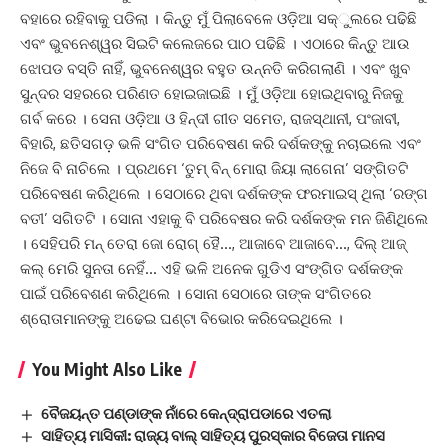
ବହାରେ ରହିବାକୁ ପଡିଲା । କିନ୍ତୁ ମୁଁ ପିଲାବେଳେ ଓଡ଼ିଆ ସକ୍ୁଲରେ ପଢିଛି
ଏବଂ ଭୁବନେଶ୍ୱର ସିଇଟି କଲେଜରେ ପାଠ ପଢିଛି । ଏଠାରେ କିନ୍ତୁ ଆଉ
ଝୋପଡ ବସ୍ତି ନାହିଁ, ଭୁବନେଶ୍ୱର ବହୁତ ଉନ୍ନତି କରିଗଲାଣି । ଏବଂ ଖୁବ
ସୁନ୍ଦର ସହରରେ ପରିଣତ ହୋଇଜାଇଛି । ମୁଁ ଓଡ଼ିଆ ହୋଇଥିବାରୁ ନିଜକୁ
ଗର୍ବ କରେ । ସେନା ଓଡ଼ିଆ ଓ ହିନ୍ଦୀ ଗୀତ ସମେତ, ରାଜସ୍ଥାନୀ, ପଂଜାବୀ,
ବିହାରି, ଛତିସଗଡ଼ ଭଳି ସଂଗିତ ପରିବେଷଣ କରି ଦର୍ଶକଙ୍କୁ ନଚାଇଲେ ଏବଂ
ନିଜେ ବି ନାଚିଲେ । ପ୍ରଥମେ ‘ତୁମ୍ ବିନ୍ ମୋରା ଜିୟା ଲାଗେନା’ ସଙ୍ଗିତଟି
ପରିବେଷଣ କରିଥିଲେ । ସେଠାରେ ଥିବା ଦର୍ଶକଙ୍କ ଫରମାଇସ୍ ଥିଲା ‘ରଙ୍ଗ
ବତୀ’ ସଗିତଟି । ସୋନା ଏହାକୁ ବି ପରିବେଷର କରି ଦର୍ଶକଙ୍କ ମନ ଜିଣିଥିଲେ
। ସେହିପରି ମନ୍ ତେରା ଜୋ ରୋଗ୍ ହୈ…, ଆଜାବେ ଆଜାବେ…, ଦିଲ୍ ଆଜ୍
କଲ୍ ମେରି ସୁନତା ନେହିଁ… ଏହି ଭଳି ଅନେକ ଗୁଡିଏ ସଂଙ୍ଗିତ ଦର୍ଶକଙ୍କ
ପାଇଁ ପରିବେଶଣ କରିଥିଲେ । ସୋନା ସେଠାରେ ତାଙ୍କ ସଂଗିତରେ
ଶ୍ରୋତାମାନଙ୍କୁ ଅଢେଇ ଘଣ୍ଟା ବିଭୋର କରିଦେଇଥିଲେ ।
You Might Also Like
ବୈଜୟନ୍ତ ପଣ୍ଡାଙ୍କ ନାଁରେ କେନ୍ଦ୍ରାପଡାରେ ଏତଲା
ସାହିତ୍ୟ ମାସିକୀ: ରାଜ୍ୟ ବାଲ୍‌ ସାହିତ୍ୟ ପୁରସ୍କାର ବିଜେତା ମାନସ