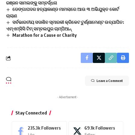
ରଞ୍ଜନ ସାମଲଙ୍କୁ ସମ୍ବର୍ଦ୍ଧନା
ଡେଙ୍ଗାପଦର ହତ୍ୟାକାଣ୍ଡ ମାମଲାରେ ଆଉ ୩ ଅଭିଯୁକ୍ତ କୋର୍ଟ
ଚାଲାଣ
ସର୍ବଭାରତୀୟ ସଦାଶିବ ସ୍ମାରକୀ କ୍ରିକେଟ ଟୁର୍ଣ୍ଣାମେଣ୍ଟ ଉବ୍‌ଯାପିତ:
ଏମ୍ଏମ୍‌ସିସି ଟିମ୍ ସମ୍ବଲପୁର ଚାମ୍ପିଆନ୍
Marathon for a Cause or Charity
Leave a Comment
- Advertisement -
Stay Connected
235.3k
Followers
69.1k
Followers
Like
Follow