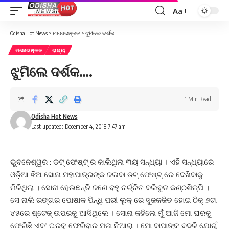
Aa
Font
Resizer
Odisha Hot News
>
ମନୋରଞ୍ଜନ
>
ଝୁମିଲେ ଦର୍ଶକ….
ମନୋରଞ୍ଜନ
ରାଜ୍ୟ
ଝୁମିଲେ ଦର୍ଶକ….
1 Min Read
Odisha Hot News
Last updated: December 4, 2018 7:47 am
ଭୁବନେଶ୍ୱର : ଡଟ୍ ଫେଷ୍ଟ୍ ର କାଲିଥିଲା ୩ୟ ସନ୍ଧ୍ୟା । ଏହି ସନ୍ଧ୍ୟାରେ
ଓଡ଼ିଆ ଝିଅ ସୋନା ମହାପାତ୍ରଙ୍କ ଜଲବା ଡଟ୍ ଫେଷ୍ଟ୍ ରେ ଦେଖିବାକୁ
ମିଳିଥିଲା । ସୋନା ହେଉଛନ୍ତି ଜଣେ ବହୁ ଚର୍ଚ୍ଚିତ ବଲିବୁଡ କଣ୍ଠଶିଳ୍ପି ।
ସେ ନାଲି ରଙ୍ଗର ପୋଷାକ ପିନ୍ଧି ପରୀ ଲୁକ୍ ରେ ସୁଜକଜିତ ହୋଇ ଠିକ୍ ୭ଟା
୪୫ରେ ଷ୍ଟେଜ୍ ଉପରକୁ ଆସିଥିଲେ । ସୋନା କହିଲେ ମୁଁ ଆଜି ମୋ ଘରକୁ
ଫେରିଛି ଏବଂ ଘରକୁ ଫେରିବାର ମଜା ନିଆରା । ମୋ ବାପାଙ୍କ ବଦଳି ଯୋଗୁଁ