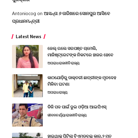
Antoniocog
on
ଆସନ୍ତା ୬ ତାରିଖରେ ସୋନପୁର ଆସିବେ
ପ୍ରଧାନମନ୍ତ୍ରୀ
Latest News
ଜେଲ୍ ଗଲେ ସରପଞ୍ଚ ଚାମେଲି,
ମାଜିଷ୍ଟ୍ରେଟଙ୍କ ନିକଟରେ ହାଜର ହେବେ
ଅପରାଧ
ରାଜନୀତି
ରାଜ୍ୟ
କାଠଯୋଡ଼ିରୁ ଡାକ୍ତରୀ ଛାତ୍ରୀଙ୍କ ମୃତଦେହ
ମିଳିବା ଘଟଣା
ଅପରାଧ
ରାଜ୍ୟ
ଡିଜି ପଦ ପାଇଁ ଦୁଇ ଓଡ଼ିଆ ଆଇପିଏସ୍
ଜୀବନଚର୍ଯ୍ୟା
ରାଜନୀତି
ରାଜ୍ୟ
ହାଇୱାକୁ ପିଟିଲା ବିଏମଡବ୍ଲୁ କାର,୨ ମୃତ