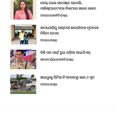
ଜେଲ୍ ଗଲେ ସରପଞ୍ଚ ଚାମେଲି,
ମାଜିଷ୍ଟ୍ରେଟଙ୍କ ନିକଟରେ ହାଜର ହେବେ
ଅପରାଧ
ରାଜନୀତି
ରାଜ୍ୟ
କାଠଯୋଡ଼ିରୁ ଡାକ୍ତରୀ ଛାତ୍ରୀଙ୍କ ମୃତଦେହ
ମିଳିବା ଘଟଣା
ଅପରାଧ
ରାଜ୍ୟ
ଡିଜି ପଦ ପାଇଁ ଦୁଇ ଓଡ଼ିଆ ଆଇପିଏସ୍
ଜୀବନଚର୍ଯ୍ୟା
ରାଜନୀତି
ରାଜ୍ୟ
ହାଇୱାକୁ ପିଟିଲା ବିଏମଡବ୍ଲୁ କାର,୨ ମୃତ
ଅପରାଧ
ରାଜ୍ୟ