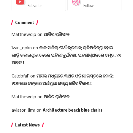
Subscribe
Follow
Comment
Matthewdip
on
ଆଜିର ରାଶିଫଳ
1win_qpkn
on
କାଳ ସାଜିଲା ତୀର୍ଥ ଭ୍ରମଣ; ରାତିଅନିଦ୍ରା ହୋଇ
ଗାଡ଼ି ଚଲାଉଥିବା ବେଳେ ଘଟିଲା ଦୁର୍ଘଟଣା, ଘଟଣାସ୍ଥଳରେ ୪ମୃତ, ୧୧
ଆହତ !
CalebfaF
on
ମାସକ ମଧ୍ୟରେ ୩ଥର ଓଡ଼ିଶା ଗସ୍ତରେ ମୋଦି;
୨୦ହଜାର ଟଙ୍କାର ଅର୍ଥମୁଣା ରାଜ୍ୟ କରିବ ବିକାଶ !
Matthewdip
on
ଆଜିର ରାଶିଫଳ
aviator_limr
on
Architecture beach blue chairs
Latest News