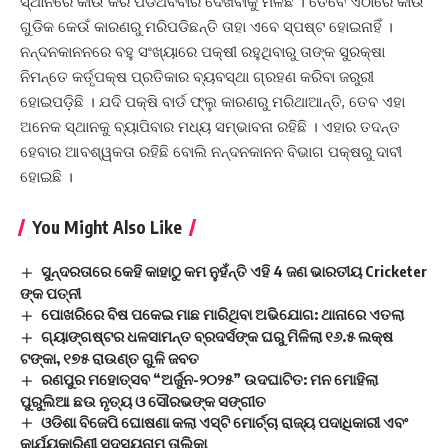
ସ୍ଥାନରେ କାଉ କରି ପଡିଥବବାର ଦେଖିବାକୁ ମିଳିଛି । ତେବେ ଏଠାରେ କାଉ
ଗୁଡିକ କେଉଁ କାରଣରୁ ମରିପଡିଛନ୍ତି ତାହା ଏବେ ସ୍ପଷ୍ଟ ହୋଇନାହିଁ ।
ନନ୍ଦନକାନନରେ ବହୁ ସଂଖ୍ୟାରେ ପକ୍ଷୀ ରହୁଥିବାରୁ ତାଙ୍କ ସୁରକ୍ଷା
ନିମନ୍ତେ କର୍ତୃପକ୍ଷ ପ୍ରତିକାର ବ୍ୟବସ୍ଥା ଗ୍ରହଣ କରିବା ଜରୁରୀ
ହୋଇପଡ଼ିଛି । ଯଦି ପକ୍ଷି ବାର୍ଡ ଫ୍ଲୁ କାରଣରୁ ମରିଥାଆନ୍ତି, ତେବ ଏହା
ଅନେକ ସ୍ଥାନକୁ ବ୍ୟାପିବାର ମଧ୍ୟ ସମ୍ଭାବନା ରହିଛି । ଏହାର ତଦନ୍ତ
ହେବାର ଆବଶ୍ୱକତା ରହିଛି ବୋଲି ନନ୍ଦନକାନନ ବିଭାଗ ପକ୍ଷରୁ ଦାବୀ
ହୋଇଛି ।
You Might Also Like
ସୁନ୍ଦରତାରେ କେହି କାହାଠୁ କମ ନୁହଁନ୍ତି ଏହି 4 ଜଣ ଭାରତୀୟ Cricketer
ଙ୍କ ପତ୍ନୀ
ପୋଖରିରେ ବିଷ ପକେଇ ମାଛ ମାରିଥିବା ଅଭିଯୋଗ: ଥାନାରେ ଏତଲା
ଗ୍ୟାଙ୍ଗଷ୍ଟର ଧଳସାମନ୍ତ ବ୍ରଦର୍ସଙ୍କ ଘରୁ ମିଳିଲା ୧୬.୫ ଲକ୍ଷ
ଟଙ୍କା, ୧୭୫ ରାଉଣ୍ତ ଗୁଳି ଜବତ
ରଣପୁର ମହୋତ୍ସବ “ଅର୍ଜୁନ-୨୦୨୫” ଉଦଘାଟିତ: ମନ ମୋହିଲା
ପୁରୁଲିଆ ଛଉ ନୃତ୍ୟ ଓ ସୌରଭଙ୍କ ସଙ୍ଗୀତ
ଓଡିଶା ବିଜେପି ଘୋଷଣା କଲା ଏସ୍‌ଟି ମୋର୍ଚ୍ଚା ରାଜ୍ୟ ପଦାଧିକାରୀ ଏବଂ
କାର୍ଯ୍ୟକାରିଣୀ ସଦସ୍ୟନାମ ତାଲିକା