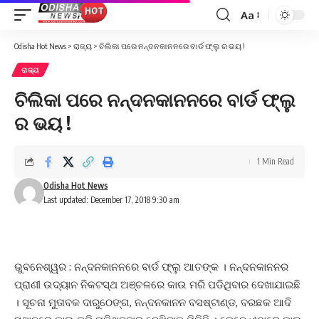
Aa
Font
Resizer
Odisha Hot News
>
ରାଜ୍ୟ
>
ଚିଲିକା ପରେ ନନ୍ଦନକାନନରେ ବାର୍ଡ ଫ୍ଲୁ ର ଭୟ !
ରାଜ୍ୟ
ଚିଲିକା ପରେ ନନ୍ଦନକାନନରେ ବାର୍ଡ ଫ୍ଲୁ
ର ଭୟ !
1 Min Read
Odisha Hot News
Last updated: December 17, 2018 9:30 am
ଭୁବନେଶ୍ୱର : ନନ୍ଦନକାନନରେ ବାର୍ଡ ଫ୍ଲୁ ଆତଙ୍କ । ନନ୍ଦନକାନନର
ପ୍ରାଣୀ ଉଦ୍ୟାନ ନିକଟସ୍ଥ ଅଞ୍ଚଳରେ କାଉ ମରି ପଡିଥିବାର ଦେଖାଯାଇଛି
। ସୂଚନା ମୁତାବକ ଦାରୁଠେଙ୍ଗ, ନନ୍ଦନକାନନ ବସଷ୍ଟାଣ୍ଡ, ବରଛକ ଆଦି