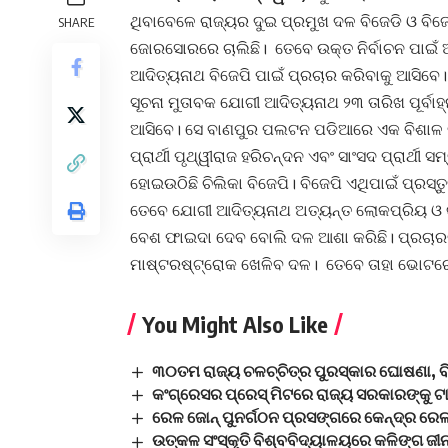
ଥିବାବେଳେ ରାଜ୍ୟର ଦୁଇ ପ୍ରମୁଖ ଦଳ ବିଜେଡି ଓ ବିଜେ
SHARE
ଜୋରସୋରରେ ଚାଲିଛି। ତେବେ ଉକ୍ତ ନିର୍ବାଚନ ପାଇଁ
ଆଦିତ୍ୟନାଥ ବିଜେପି ପାଇଁ ପ୍ରଚାର କରିବାକୁ ଆସିବେ।
ସୂଚନା ମୁତାବକ ଯୋଗୀ ଆଦିତ୍ୟନାଥ ୨୩ ତାରିଖ ପୂର୍ବାହ୍
ଆସିବେ। ସେ ବାଣପୁର ପଲଟନ ପଡିଆରେ ଏକ ବିଶାଳ ଜ
ପ୍ରାର୍ଥୀ ପୃଥ୍ୱୀରାଜ ହରିଚନ୍ଦନ ଏବଂ ସାଂସଦ ପ୍ରାର୍ଥ
ହୋଇଉଠିଛି ଚିଲିକା ବିଜେପି। ବିଜେପି ଏଥିପାଇଁ ପ୍ରସ୍
ତେବେ ଯୋଗୀ ଆଦିତ୍ୟନାଥ ଅତ୍ୟନ୍ତ ଲୋକପ୍ରିୟ ଓ କଟର
ବେଶ ଫାଇଦା ଦେବ ବୋଲି ଦଳ ଆଶା କରିଛି। ପ୍ରଚାର
ମାଷ୍ଟରଷ୍ଟ୍ରୋକ ଖେଳିବ ଦଳ। ତେବେ ତାହା ଭୋଟରେ 
You Might Also Like
୩୦ତମ ରାଜ୍ୟ ଚଳଚ୍ଚିତ୍ର ପୁରସ୍କାର ଘୋଷଣା, ବ
କଂଗ୍ରେସର ପ୍ରେସ୍ ମିଟରେ ରାଜ୍ୟ ସରକାରଙ୍କୁ ଟାର
ରେଳ ଜୋନ୍‌ ପୁନର୍ଗଠନ ପ୍ରସଙ୍ଗରେ କେନ୍ଦ୍ର ରେଳ
ଉତ୍କଳ ସଂସ୍କୃତି ବିଶ୍ବବିଦ୍ୟାଳୟରେ କଳିଙ୍ଗ ଜୀନ