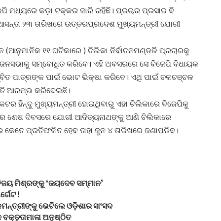
ପି ମଧ୍ୟରେ କଡ଼ା ଟକ୍କର ଜାରି ରହିଛି। ପ୍ରଚାର ପ୍ରସାର ବି
 ଆସନ୍ତା ୨୩ ତାରିଖରେ ଉତ୍ତରପ୍ରଦେଶ ମୁଖ୍ୟମନ୍ତ୍ରୀ ଯୋଗୀ
ନ (ଆନୁମାନିକ ୧୧ ଘଟିକାରେ ) ଚିଲିକା ନିର୍ବାଚନମଣ୍ଡଳି ପ୍ରଚାରକୁ
ନସଭାକୁ ସମ୍ବୋଧିତ କରିବେ। ଏହି ଅବସରରେ ସେ ବିଜେପି ବିଧାୟକ
ୀ ସମ୍ବିତ ପାତ୍ରଙ୍କ ପାଇଁ ଭୋଟ ଭିକ୍ଷା କରିବେ। ଏଥି ପାଇଁ ଚଳଚଞ୍ଚଳ
ତୁତି ଆରମ୍ଭ କରିଦେଇଛି।
 ହିନ୍ଦୁ ମୁଖ୍ୟମନ୍ତ୍ରୀ ହୋଇଥିବାରୁ ଏହା ଚିଲିକାରେ ବିଜେପିକୁ
ର ଶେଷ ଦିବସରେ ଯୋଗୀ ଆଦିତ୍ୟନାଥଙ୍କୁ ଆଣି ଚିଲିକାରେ
କେତେ ପ୍ରତିଫଳିତ ହେବ ତାହା ଜୁନ ୪ ତାରିଖରେ ଜଣାପଡିବ।
ିଜୟ ମିଶ୍ରଙ୍କୁ ‘ଜୟଦେବ ସମ୍ମାନ’
୍ଗେଟ !
ମନ୍ତ୍ରୀଙ୍କୁ ଭେଟିଲେ ଓଡ଼ିଶାର ସାଂସଦ
 ବକ୍ତୃତାମାଳା ଅନୁଷ୍ଠିତ