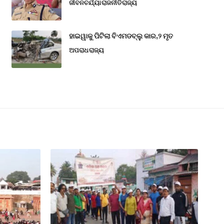
ଜୀବନଚର୍ଯ୍ୟା
ରାଜନୀତି
ରାଜ୍ୟ
ହାଇୱାକୁ ପିଟିଲା ବିଏମଡବ୍ଲୁ କାର,୨ ମୃତ
ଅପରାଧ
ରାଜ୍ୟ