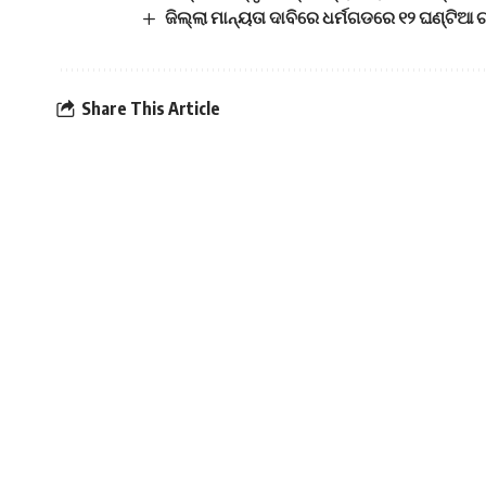
ଜିଲ୍ଲା ମାନ୍ୟତା ଦାବିରେ ଧର୍ମଗଡରେ ୧୨ ଘଣ୍ଟିଆ
Share This Article