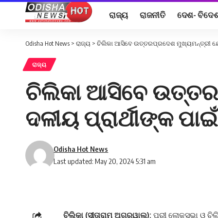
ରାଜ୍ୟ
ରାଜନୀତି
ଦେଶ- ବିଦେ
Odisha Hot News
>
ରାଜ୍ୟ
>
ଚିଲିକା ଆସିବେ ଉତ୍ତରପ୍ରଦେଶ ମୁଖ୍ୟମନ୍ତ୍ରୀ ଯୋ
ରାଜ୍ୟ
ଚିଲିକା ଆସିବେ ଉତ୍ତର
ଦଳୀୟ ପ୍ରାର୍ଥୀଙ୍କ ପା
Odisha Hot News
Last updated: May 20, 2024 5:31 am
ଚିଲିକା (ସୀତାରାମ ଅଗ୍ରୱାଲ):
ପୁରୀ ଲୋକସଭା ଓ ଚିଲ