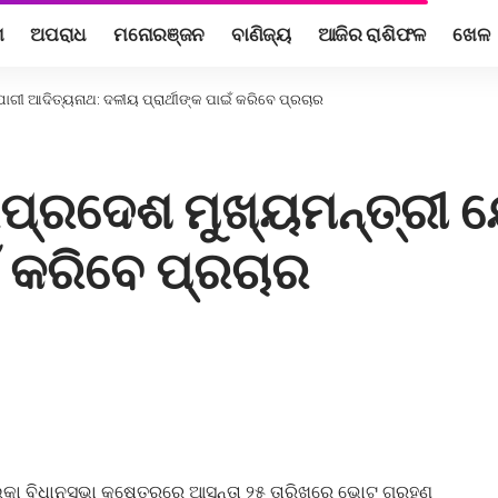
ଶ
ଅପରାଧ
ମନୋରଞ୍ଜନ
ବାଣିଜ୍ୟ
ଆଜିର ରାଶିଫଳ
ଖେଳ
ଗୀ ଆଦିତ୍ୟନାଥ: ଦଳୀୟ ପ୍ରାର୍ଥୀଙ୍କ ପାଇଁ କରିବେ ପ୍ରଚାର
ପ୍ରଦେଶ ମୁଖ୍ୟମନ୍ତ୍ରୀ 
ଇଁ କରିବେ ପ୍ରଚାର
ିକା ବିଧାନସଭା କ୍ଷେତ୍ରରେ ଆସନ୍ତା ୨୫ ତାରିଖରେ ଭୋଟ ଗ୍ରହଣ