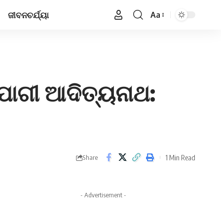
ଜୀବନଚର୍ଯ୍ୟା
Aa
Font
Resizer
ଯୋଗୀ ଆଦିତ୍ୟନାଥ:
1 Min Read
Share
- Advertisement -