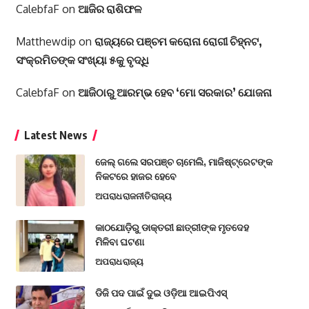
CalebfaF
on
ଆଜିର ରାଶିଫଳ
Matthewdip
on
ରାଜ୍ୟରେ ପଞ୍ଚମ କରୋନା ରୋଗୀ ଚିହ୍ନଟ,
ସଂକ୍ରମିତଙ୍କ ସଂଖ୍ୟା ୫କୁ ବୃଦ୍ଧି
CalebfaF
on
ଆଜିଠାରୁ ଆରମ୍ଭ ହେବ ‘ମୋ ସରକାର’ ଯୋଜନା
Latest News
ଜେଲ୍ ଗଲେ ସରପଞ୍ଚ ଚାମେଲି, ମାଜିଷ୍ଟ୍ରେଟଙ୍କ
ନିକଟରେ ହାଜର ହେବେ
ଅପରାଧ
ରାଜନୀତି
ରାଜ୍ୟ
କାଠଯୋଡ଼ିରୁ ଡାକ୍ତରୀ ଛାତ୍ରୀଙ୍କ ମୃତଦେହ
ମିଳିବା ଘଟଣା
ଅପରାଧ
ରାଜ୍ୟ
ଡିଜି ପଦ ପାଇଁ ଦୁଇ ଓଡ଼ିଆ ଆଇପିଏସ୍