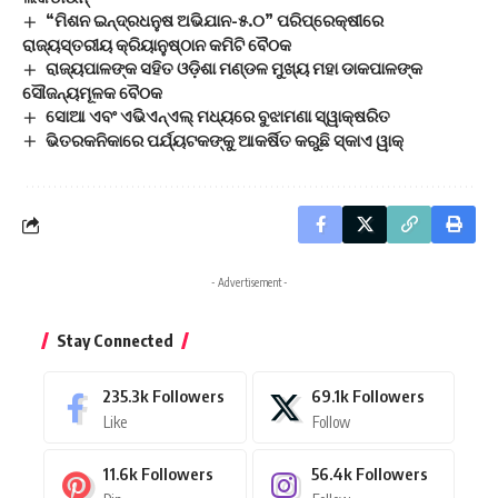
“ମିଶନ ଇନ୍ଦ୍ରଧନୁଷ ଅଭିଯାନ-୫.୦” ପରିପ୍ରେକ୍ଷୀରେ
ରାଜ୍ୟସ୍ତରୀୟ କ୍ରିୟାନୁଷ୍ଠାନ କମିଟି ବୈଠକ
ରାଜ୍ୟପାଳଙ୍କ ସହିତ ଓଡ଼ିଶା ମଣ୍ଡଳ ମୁଖ୍ୟ ମହା ଡାକପାଳଙ୍କ
ସୌଜନ୍ୟମୂଳକ ବୈଠକ
ସୋଆ ଏବଂ ଏଭିଏନ୍‌ଏଲ୍ ମଧ୍ୟରେ ବୁଝାମଣା ସ୍ୱାକ୍ଷରିତ
ଭିତରକନିକାରେ ପର୍ଯ୍ୟଟକଙ୍କୁ ଆକର୍ଷିତ କରୁଛି ସ୍କାଏ ୱାକ୍‌
- Advertisement -
Stay Connected
235.3k
Followers
69.1k
Followers
Like
Follow
11.6k
Followers
56.4k
Followers