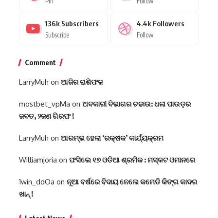
Pin
Follow
136k
Subscribers
4.4k
Followers
Subscribe
Follow
Comment
LarryMuh
on
ଆଜିର ରାଶିଫଳ
mostbet_vpMa
on
ଅବକାରୀ ବିଭାଗର ଚଢାଉ: ଧଳା ପାଉଡ଼ର
ଜବତ, ୨ଜଣ ଗିରଫ !
LarryMuh
on
ଆରମ୍ଭ ହେଲା ‘ରକ୍ଷକ’ କାର୍ଯ୍ୟକ୍ରମ
Williamjoria
on
ଫସିଲେ ୧୭ ଓଡିଆ ଶ୍ରମିକ : ମସ୍କଟ ଓମାନରେ
1win_ddOa
on
ନୂଆ ବର୍ଷରେ ବିଦାୟ ନେଲେ କମେଡି କିଙ୍ଗ କାଦର
ଖାନ୍ !