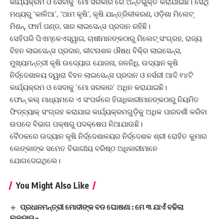
କାର୍ଯ୍ୟକ୍ରମ ଓ ସେବାକୁ ‘ମୋ ସରକାର’ରେ ଅନ୍ତର୍ଭୁକ୍ତ କରାଯାଇଛି। ସେଥି
ମଧ୍ୟରୁ ‘କାଳିଆ’, ‘ଆମ କୃଷି’, କୃଷି ଯାନ୍ତ୍ରିକୀକରଣ, ଓଡ଼ିଶା ମିଲେଟ୍‌
ମିଶନ୍‌, ଫାର୍ମ ପଣ୍ଡ, ସାର ଲାଇସେନ୍ସ ପ୍ରଦାନ ରହିଛି।
ସେହିପରି ପିଏମ୍‌କେଏସ୍‌ୱାଇ, ଚାଷୀମାନଙ୍କଠାରୁ ମିଲେଟ୍‌ ସଂଗ୍ରହ, ରାଜ୍ୟ
ବିହନ ଲାଇସେନ୍ସ ପ୍ରଦାନ, କୀଟନାଶକ ଔଷଧ ବିକି୍ର ଲାଇସେନ୍ସ,
ମୁଖ୍ୟମନ୍ତ୍ରୀ କୃଷି ଉଦ୍ୟୋଗ ଯୋଜନା, ଜଳନିଧି, ଉଦ୍ୟାନ କୃଷି
ନିର୍ଦ୍ଦେଶାଳୟ ଦ୍ୱାରା ବିହନ ଲାଇସେନ୍ସ ପ୍ରଦାନ ଓ ନର୍ସରୀ ଆଦି ୧୪ଟି
କାର୍ଯ୍ୟକ୍ରମ ଓ ସେବାକୁ ‘ମୋ ସରକାର’ ଅଧିନ କରାଯାଇଛି।
ଫୋନ୍‌ କଲ୍‌ ମାଧ୍ୟମରେ ଏ ସଂପର୍କରେ ହିତାଧିକାରୀମାନଙ୍କଠାରୁ ନିୟମିତ
ଫିଡ୍‌ବ୍ୟାକ୍‌ ସଂଗ୍ରହ କରାଯାଇ କାର୍ଯ୍ୟକ୍ରମଗୁଡ଼ିକୁ ଅଧିକ ପାରଦର୍ଶୀ କରିବା
ଉପରେ ବିଭାଗ ପକ୍ଷରୁ ପଦକ୍ଷେପ ନିଆଯାଉଛି।
ବୈଠକରେ ଉଦ୍ୟାନ କୃଷି ନିର୍ଦ୍ଦେଶାଳୟର ନିର୍ଦ୍ଦେଶକ ଶ୍ରୀ ରୋହିତ କୁମାର
ଲେଙ୍କାଙ୍କ ସମେତ ବିଭାଗୀୟ ବରିଷ୍ଠ ଅଧିକାରୀମାନେ
ଯୋଗଦେଇଥିଲେ।
You Might Also Like
ପ୍ରଧାନମନ୍ତ୍ରୀ ମୋଦୀଙ୍କ ବଡ ଘୋଷଣା : ମେ ୩ ଯାଏଁ ବଢିଲା
ଲକଡାଉନ୍