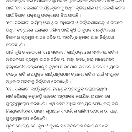
ଅବଲମ୍ବନ କରି ଯୋଜନାର ସୁଫଳ ହିତାଧିକାରୀଙ୍କ ନିକଟରେ ପହଞ୍ଚାଇବା
ପାଇଁ ‘ମୋ ସରକାର’ କାର୍ଯ୍ୟକ୍ରମକୁ ଅଧିକ କ୍ରିୟାଶୀଳ ଓ ପାରଦର୍ଶୀ କରିବା
ପାଇଁ ବିଭାଗ ପକ୍ଷରୁ ପଦକ୍ଷେପ ନିଆଯାଇଛି।
‘ମୋ ସରକାର’ ଦାୟିତ୍ୱରେ ଥିବା ଅଧିକାରୀ ଓ ନିର୍ଦ୍ଦେଶାଳୟକୁ ଏ ଦିଗରେ
ଅଧିକ ତତ୍ପରତା ପ୍ରକାଶ କରିବା ପାଇଁ କୃଷି ଓ କୃଷକ ସଶକ୍ତିକରଣ
ବିଭାଗର ପ୍ରମୁଖ ଶାସନ ସଚିବ ଡ. ଅରବିନ୍ଦ କୁମାର ପାଢ଼ୀ ନିର୍ଦ୍ଦେଶ
ଦେଇଛନ୍ତି।
ଆଜି କୃଷି ଭବନଠାରେ ‘ମୋ ସରକାର’ କାର୍ଯ୍ୟକ୍ରମର ସମୀକ୍ଷା କରିବା
ଅବସରରେ ପ୍ରମୁଖ ଶାସନ ସଚିବ ଡ. ପାଢ଼ୀ ଫୋନ୍‌ କଲ୍‌ ମାଧ୍ୟମରେ
ହିତାଧିକାରୀମାନଙ୍କଠାରୁ ମିଳୁଥିବା ଅଭିଯୋଗ ଉପରେ ୭ ଦିନ ମଧ୍ୟରେ
ତଦନ୍ତ କରି ଉପଯୁକ୍ତ କାର୍ଯ୍ୟାନୁଷ୍ଠାନ ଗ୍ରହଣ କରିବା ପାଇଁ ସଂପୃକ୍ତ
ଅଧିକାରୀମାନଙ୍କୁ ନିର୍ଦ୍ଦେଶ ଦେଇଛନ୍ତି।
‘ମୋ ସରକାର’ କାର୍ଯ୍ୟକ୍ରମ ନିମନ୍ତେ ପ୍ରସ୍ତୁତ କରାଯାଇଥିବା
ମାର୍ଗଦର୍ଶିକାକୁ କଡ଼ାକଡ଼ି ଭାବରେ ଅନୁପାଳନ କରାଯିବା ଉପରେ ସେ
ଗୁରୁତ୍ୱାରୋପ କରିଛନ୍ତି। ଏଥି ସହିତ ଅଧିକ ସଂଖ୍ୟକ ଫୋନ୍‌ କଲ୍‌ କରି
ହିତାଧିକାରୀଙ୍କ ଯୋଜନା ରୂପାୟନ ସଂପର୍କରେ ଜାଣିବା ଉପରେ ଡ. ପାଢ଼ୀ
ଗୁରୁତ୍ୱାରୋପ କରିଛନ୍ତି।
ସୂଚନାଯୋଗ୍ୟ ଯେ କୃଷି ଓ କୃଷକ ସଶକ୍ତିକରଣ ବିଭାଗର ୧୪ଟି