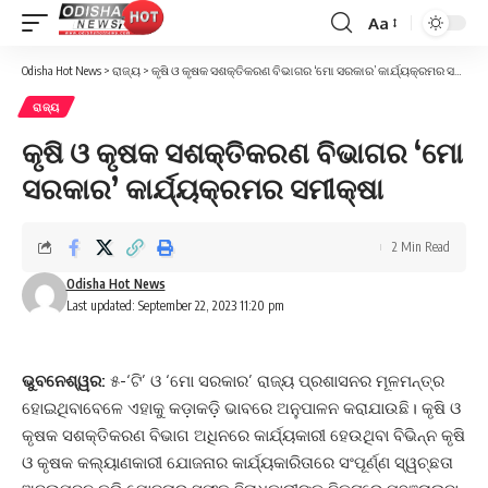
Aa
Font
Resizer
Odisha Hot News
>
ରାଜ୍ୟ
>
କୃଷି ଓ କୃଷକ ସଶକ୍ତିକରଣ ବିଭାଗର ‘ମୋ ସରକାର’ କାର୍ଯ୍ୟକ୍ରମର ସମୀକ୍ଷା
ରାଜ୍ୟ
କୃଷି ଓ କୃଷକ ସଶକ୍ତିକରଣ ବିଭାଗର ‘ମୋ
ସରକାର’ କାର୍ଯ୍ୟକ୍ରମର ସମୀକ୍ଷା
2 Min Read
Odisha Hot News
Last updated: September 22, 2023 11:20 pm
ଭୁବନେଶ୍ୱର:
୫-‘ଟି’ ଓ ‘ମୋ ସରକାର’ ରାଜ୍ୟ ପ୍ରଶାସନର ମୂଳମନ୍ତ୍ର
ହୋଇଥିବାବେଳେ ଏହାକୁ କଡ଼ାକଡ଼ି ଭାବରେ ଅନୁପାଳନ କରାଯାଉଛି। କୃଷି ଓ
କୃଷକ ସଶକ୍ତିକରଣ ବିଭାଗ ଅଧିନରେ କାର୍ଯ୍ୟକାରୀ ହେଉଥିବା ବିଭିନ୍ନ କୃଷି
ଓ କୃଷକ କଲ୍ୟାଣକାରୀ ଯୋଜନାର କାର୍ଯ୍ୟକାରିତାରେ ସଂପୂର୍ଣ୍ଣ ସ୍ୱଚ୍ଛତା