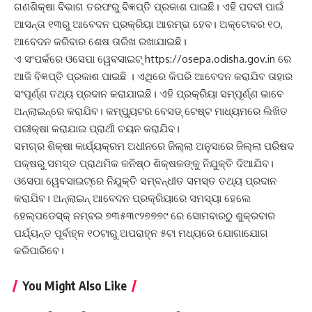
ଗଣଶିକ୍ଷା ବିଭାଗ ତରଫରୁ ବିଜ୍ଞପ୍ତି ପ୍ରକାଶ ପାଇଛି। ଏହି ପଦବୀ ପାଇଁ
ଆସନ୍ତା ୧୩ରୁ ଆବେଦନ ପ୍ରକ୍ରିୟା ଆରମ୍ଭ ହେବ। ଅକ୍ଟୋବର ୧୦,
ଆବେଦନ କରିବାର ଶେଷ ତାରିଖ ରଖାଯାଇଛି।
ଏ ସଂପର୍କରେ ଓସେପା ୱେବସାଇଟ୍‌
https://osepa.odisha.gov.in
ରେ
ଆଜି ବିଜ୍ଞପ୍ତି ପ୍ରକାଶ ପାଇଛି । ଏଥିରେ କିପରି ଆବେଦନ କରାଯିବ ତାହାର
ସଂପୂର୍ଣ୍ଣ ତଥ୍ୟ ପ୍ରଦାନ କରାଯାଇଛି। ଏହି ପ୍ରକ୍ରିୟା ସମ୍ପୂର୍ଣ୍ଣ ଭାବେ
ଅନ୍‌ଲାଇନ୍‌ରେ କରାଯିବ। କମ୍ପ୍ୟୁଟର ବେସଡ୍ ଟେଷ୍ଟ ମାଧ୍ୟମରେ ଲିଖିତ
ପରୀକ୍ଷା କରାଯାଇ ପ୍ରାର୍ଥୀ ଚୟନ କରାଯିବ।
ସମଗ୍ର ଶିକ୍ଷା କାର୍ଯ୍ୟକ୍ରମ ଅଧୀନରେ ଜିଲ୍ଲା ଅନୁସାରେ ଜିଲ୍ଲା ପରିଷଦ
ପକ୍ଷରୁ ସମସ୍ତ ପ୍ରାଥମିକ କନିଷ୍ଠ ଶିକ୍ଷକଙ୍କୁ ନିଯୁକ୍ତି ଦିଆଯିବ।
ଓସେପା ୱେବସାଇଟ୍‌ରେ ନିଯୁକ୍ତି ସମ୍ବନ୍ଧୀତ ସମସ୍ତ ତଥ୍ୟ ପ୍ରଦାନ
କରାଯିବ। ଅନ୍‌ଲାଇନ୍‌ ଆବେଦନ ପ୍ରକ୍ରିୟାରେ ସମସ୍ୟା ହେଲେ
ହେଲ୍ପଡେସ୍କ୍‌ ନମ୍ବର ୭୩୫୩୯୨୭୭୭୯ ରେ ସୋମବାରଠୁ ଶୁକ୍ରବାର
ପର୍ଯ୍ୟନ୍ତ ପୂର୍ବାହ୍ନ ୧୦ଟାରୁ ଅପରାହ୍ନ ୫ଟା ମଧ୍ୟରେ ଯୋଗାଯୋଗ
କରିପାରିବେ।
You Might Also Like