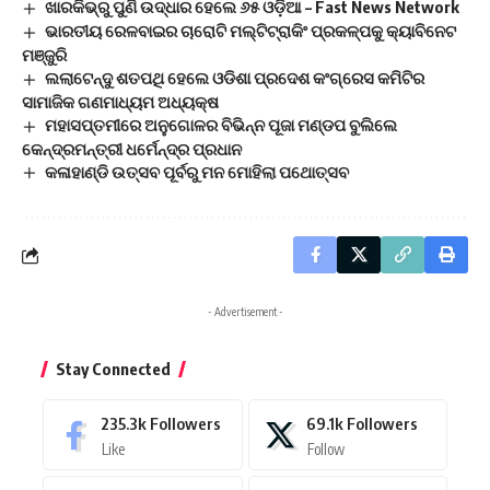
ଖାରକିଭ୍‌ରୁ ପୁଣି ଉଦ୍ଧାର ହେଲେ ୬୫ ଓଡ଼ିଆ – Fast News Network
ଭାରତୀୟ ରେଳବାଇର ଚାରୋଟି ମଲ୍ଟିଟ୍ରାକିଂ ପ୍ରକଳ୍ପକୁ କ୍ୟାବିନେଟ
ମଞ୍ଜୁରି
ଲଲାଟେନ୍ଦୁ ଶତପଥି ହେଲେ ଓଡିଶା ପ୍ରଦେଶ କଂଗ୍ରେସ କମିଟିର
ସାମାଜିକ ଗଣମାଧ୍ୟମ ଅଧ୍ୟକ୍ଷ
ମହାସପ୍ତମୀରେ ଅନୁଗୋଳର ବିଭିନ୍ନ ପୂଜା ମଣ୍ଡପ ବୁଲିଲେ
କେନ୍ଦ୍ରମନ୍ତ୍ରୀ ଧର୍ମେନ୍ଦ୍ର ପ୍ରଧାନ
କଳାହାଣ୍ଡି ଉତ୍ସବ ପୂର୍ବରୁ ମନ ମୋହିଲା ପଥୋତ୍ସବ
- Advertisement -
Stay Connected
235.3k
Followers
69.1k
Followers
Like
Follow