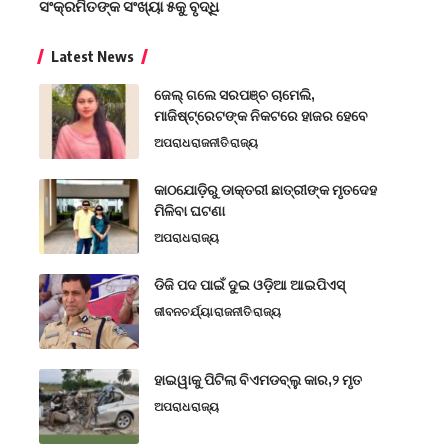
ସଂକ୍ରମିତଙ୍କ ସଂଖ୍ୟା ୫କୁ ବୃଦ୍ଧି
Latest News
ଜେଲ୍ ଗଲେ ସରପଞ୍ଚ ଚାମେଲି,
ମାଜିଷ୍ଟ୍ରେଟଙ୍କ ନିକଟରେ ହାଜର ହେବେ
ଅପରାଧ
ରାଜନୀତି
ରାଜ୍ୟ
କାଠଯୋଡ଼ିରୁ ଡାକ୍ତରୀ ଛାତ୍ରୀଙ୍କ ମୃତଦେହ
ମିଳିବା ଘଟଣା
ଅପରାଧ
ରାଜ୍ୟ
ଡିଜି ପଦ ପାଇଁ ଦୁଇ ଓଡ଼ିଆ ଆଇପିଏସ୍
ଜୀବନଚର୍ଯ୍ୟା
ରାଜନୀତି
ରାଜ୍ୟ
ହାଇୱାକୁ ପିଟିଲା ବିଏମଡବ୍ଲୁ କାର,୨ ମୃତ
ଅପରାଧ
ରାଜ୍ୟ