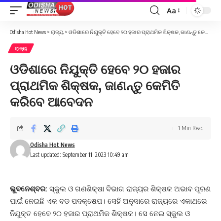
Aa
Font
Resizer
Odisha Hot News
>
ରାଜ୍ୟ
>
ଓଡିଶାରେ ନିଯୁକ୍ତି ହେବେ ୨୦ ହଜାର ପ୍ରାଥମିକ ଶିକ୍ଷକ, ଜାଣନ୍ତୁ କେମିତି କରିବେ ଆବେଦନ
ରାଜ୍ୟ
ଓଡିଶାରେ ନିଯୁକ୍ତି ହେବେ ୨୦ ହଜାର
ପ୍ରାଥମିକ ଶିକ୍ଷକ, ଜାଣନ୍ତୁ କେମିତି
କରିବେ ଆବେଦନ
1 Min Read
Odisha Hot News
Last updated: September 11, 2023 10:49 am
ଭୁବନେଶ୍ବର:
ସ୍କୁଲ ଓ ଗଣଶିକ୍ଷା ବିଭାଗ ରାଜ୍ୟର ଶିକ୍ଷକ ଅଭାବ ପୂରଣ
ପାଇଁ ନେଇଛି ଏକ ବଡ ପଦକ୍ଷେପ। ସେହି ଅନୁସାରେ ରାଜ୍ୟରେ ଏକାଥରେ
ନିଯୁକ୍ତ ହେବେ ୨୦ ହଜାର ପ୍ରାଥମିକ ଶିକ୍ଷକ। ସେ ନେଇ ସ୍କୁଲ ଓ