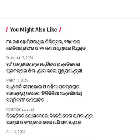
You Might Also Like
୮୫ ଜଣ ହୋମିଓପାଥିକ ଚିକିତ୍ସକ, ୨୩୯ ଜଣ
ରେଡିଓଗ୍ରାଫର ଓ ୫୨ ଜଣ ଅଧ୍ୟାପକ ନିଯୁକ୍ତ
December 13, 2024
ମା’ ଉଗ୍ରତାରାଙ୍କ ମନ୍ଦିରର ଉନ୍ନତିକରଣ
ପ୍ରକଳ୍ପର ଶିଳାନ୍ୟାସ କଲେ ମୁଖ୍ୟମନ୍ତ୍ରୀ
March 11, 2024
ସନ୍ଥକବି ଭୀମଭୋଇ ଓ ମହିମା ପରମ୍ପରାର
ମାହାତ୍ମ୍ୟ ଉପରେ ‘ତିନିଦିନିଆ ଅନ୍ତର୍ଜାତୀୟ
ସମ୍ମିଳନୀ’ ଉଦଘାଟିତ
November 25, 2023
ବିଜେଡ଼ିରେ ଯୋଗଦେଲେ ବିଜେପି ନେତା ରାମଚନ୍ଦ୍ର
ପାଙ୍ଗୀ ଓ କଂଗ୍ରେସ ନେତା ଅଭିରାମ ହନ୍ତାଳ
April 4, 2024