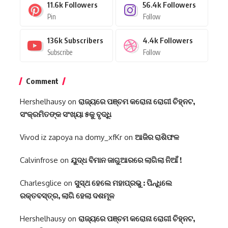
11.6k
Followers
56.4k
Followers
Pin
Follow
136k
Subscribers
4.4k
Followers
Subscribe
Follow
Comment
Hershelhausy
on
ରାଜ୍ୟରେ ପଞ୍ଚମ କରୋନା ରୋଗୀ ଚିହ୍ନଟ,
ସଂକ୍ରମିତଙ୍କ ସଂଖ୍ୟା ୫କୁ ବୃଦ୍ଧି
Vivod iz zapoya na domy_xfKr
on
ଆଜିର ରାଶିଫଳ
Calvinfrose
on
ଯୁଦ୍ଧ ବିମାନ ଜାଗୁଆରରେ ଲାଗିଲା ନିଆଁ !
Charlesglice
on
ସୁସ୍ଥ ହେଲେ ମହାପ୍ରଭୁ : ପିନ୍ଧିଲେ
ରକ୍ତବସ୍ତ୍ର, ଲାଗି ହେଲା ଦଶମୂଳ
Hershelhausy
on
ରାଜ୍ୟରେ ପଞ୍ଚମ କରୋନା ରୋଗୀ ଚିହ୍ନଟ,