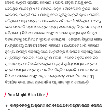
ଦେଲେ ମନ୍ତ୍ରୀ ପ୍ରଦୀପ ମହାରଥୀ । ପିପିଲି ପୀଡ଼ିତା ରାୟକୁ ନେଇ
ଦେଇଥିବା ମନ୍ତବ୍ୟ ଏବେ ମହଙ୍ଗା ପଡ଼ିଛି । ଅବଲୋକରା ତୁଣ୍ଡ ଏବେ
ନେଇଗଲା ମନ୍ତ୍ରୀ ପଦ । ଯାହାକୁ ନେଇ ପୂର୍ବରୁ ମନ୍ତ୍ରୀ କ୍ଷମା ପ୍ରାର୍ଥନା
କରିଥିଲେ ମଧ୍ୟ ରାଜ୍ୟରେ ଆନ୍ଦୋଳନ ଥମିବାର ନାଁ ଧରିନଥିଲା । ଏହାକୁ
ନେଇ ଗତକାଲି ପ୍ରଧାନମନ୍ତ୍ରୀ ରାଜ୍ୟ ସରକାରଙ୍କୁ ତିବ୍ର ସମାଲୋଚନା
କରିଥିଲେ । ନିର୍ବାଚନ ପାଖେଇ ଆସୁଥିବା ବେଳେ ରାଜ୍ୟର ଦୁଇ ବିରୋଧି
ସରକାରଙ୍କୁ ଘେରିବାରେ ସୁଯୋଗ ଦେଉଥିଲା । ଶେଷରେ ନିରୁପାୟ ହୋଇ
ମନ୍ତ୍ରୀପଦରୁ ଇସ୍ତଫା ଦେଲେ ମହାରଥୀ । ଅନ୍ୟପଟେ ଖାଲି ମହାରଥୀ
ନୁହଁନ୍ତି, ଉପକୂଳ ଓଡ଼ିଶାରୁ ଜଣେ ମନ୍ତ୍ରୀଙ୍କ ଓ ପଶ୍ଚିମ ଓଡ଼ିଶାରୁ ଜଣେ
ମନ୍ତ୍ରୀଙ୍କ ପଦ ଯିବା ନେଇ ସୂଚନା ମିଳିଛି । ତେବେ ବହୁଦିନ ହେବ ନିଜ
ପୁଅମାନଙ୍କ ପାଇଁ ଛନ୍ଦିହୋଇଥିବା ମନ୍ତ୍ରୀ ସୂର୍ଯ୍ୟନାରାୟଣ ପାତ୍ର ଓ
ବଦ୍ରୀ ନାରାୟଣ ପାତ୍ରଙ୍କ ପଦଯିବା ନିଶ୍ଚିତ ହୋଇଛି । ଅପରପକ୍ଷେ
ନିର୍ବାଚନ ପାଖେଇ ଆସୁଥିବାରୁ ୩ ମନ୍ତ୍ରୀଙ୍କୁ ସାଂଗଠନିକ ଦାୟୀତ୍ୱ
ଦିଆଯିବା ନେଇ ଜଣେ ପ୍ରଶାସନିକ ଅଧିକାରୀ ସୂଚନା ଦେଇଛନ୍ତି ।
You Might Also Like
ସାମ୍ବାଦିକଙ୍କୁ ଆକ୍ରମଣ କରି ବିଦେଶ ଯିବା ଉଦ୍ୟମ ପଣ୍ଡ; ପୋଲିସ