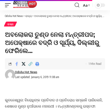
Aa
Font
Resizer
Odisha Hot News
>
ରାଜ୍ୟ
>
ଅବଲୋକରା ତୁଣ୍ଡ ନେଲା ମନ୍ତ୍ରୀପଦ; ଅପେକ୍ଷାରେ ବଦ୍ରି ଓ ସୂର୍ଯ୍ୟ, ଦିଲ୍ଲୀରୁ ଫେରିଲେ…
ରାଜ୍ୟ
ଅବଲୋକରା ତୁଣ୍ଡ ନେଲା ମନ୍ତ୍ରୀପଦ;
ଅପେକ୍ଷାରେ ବଦ୍ରି ଓ ସୂର୍ଯ୍ୟ, ଦିଲ୍ଲୀରୁ
ଫେରିଲେ…
1 Min Read
Odisha Hot News
Last updated: January 6, 2019 11:08 am
ଭୁବନେଶ୍ୱର: ବିରୋଧିଙ୍କ ପ୍ରତିବାଦ ଓ ପ୍ରତିରୋଧ ସମ୍ଭାଳି ପାରିଲେନି,
ଶେଷରେ ମୁଣ୍ଡ ନୁଆଁଇଲେ ମହାରଥୀ । ମନ୍ତ୍ରୀମଣ୍ଡଳରୁ ଇସ୍ତଫା