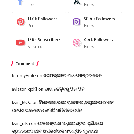
Like
Follow
11.6k
Followers
56.4k
Followers
Pin
Follow
136k
Subscribers
4.4k
Followers
Subscribe
Follow
Comment
JeremyBiole
on
ଦଶପଲ୍ଲାରେ ମାଓ ପୋଷ୍ଟର ଜବତ
aviator_qoKi
on
ଭାଗ ନଛିଡ଼ିବରୁ ପିଟା ପିଟି !
1win_klOa
on
ବିଧାନସଭା ପରେ ରାଜମହଲ,ବାପୁଜୀନଗର ଏବଂ
ଜନପଥ ଅଞ୍ଚଳରେ ଚାଲିଛି ସାନିଟାଇଜେସନ
1win_uikn
on
ତେଲେଙ୍ଗାନା ଏନ୍‌କାଉଣ୍ଟର: ପୁଣିଥରେ
ବ୍ୟବଚ୍ଛେଦ ହେବ ଅପରାଧୀଙ୍କ ସଂରକ୍ଷିତ ମୃତଦେହ