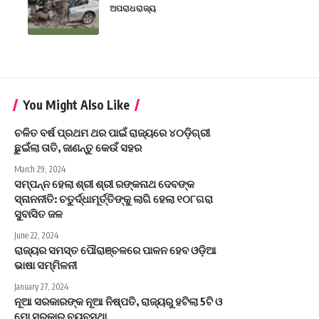
ଅପରାଧ
ରାଜ୍ୟ
You Might Also Like
ଚଳିତ ବର୍ଷ ପ୍ରଥମ ଥର ପାଇଁ ରାଜ୍ୟରେ ୪୦ଡ଼ିଗ୍ରୀ
ଛୁଇଁଲା ତାତି, ଜାଣନ୍ତୁ କେଉଁ ସହର
March 29, 2024
ସମ୍ପନ୍ନ ହେଲା ଶ୍ରୀ ଶ୍ରୀ ରଙ୍କନାଥ ଦେବଙ୍କ
ସ୍ନାନନୀତି: ଚତୁର୍ଦ୍ଧାମୂର୍ତ୍ତିଙ୍କୁ ଲାଗି ହେଲା ୧୦୮ଗରା
ସୁବାସିତ ଜଳ
June 22, 2024
ରାଜ୍ୟର ସମସ୍ତ ପୌରାଞ୍ଚଳରେ ପାଳନ ହେବ ଓଡ଼ିଆ
ଭାଷା ସମ୍ମିଳନୀ
January 27, 2024
ନୂଆ ସରକାରଙ୍କ ନୂଆ ନିଷ୍ପତି, ରାଜ୍ୟରୁ ହଟିଲା 5ଟି ଓ
ମୋ ସରକାର ବ୍ୟବସ୍ଥା