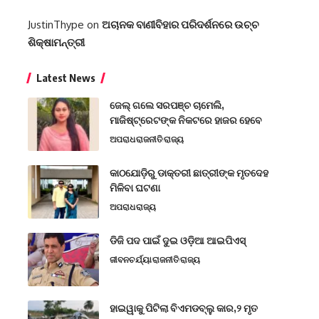
JustinThype
on
ଅଚାନକ ବାଣୀବିହାର ପରିଦର୍ଶନରେ ଉଚ୍ଚ
ଶିକ୍ଷାମନ୍ତ୍ରୀ
Latest News
ଜେଲ୍ ଗଲେ ସରପଞ୍ଚ ଚାମେଲି,
ମାଜିଷ୍ଟ୍ରେଟଙ୍କ ନିକଟରେ ହାଜର ହେବେ
ଅପରାଧ
ରାଜନୀତି
ରାଜ୍ୟ
କାଠଯୋଡ଼ିରୁ ଡାକ୍ତରୀ ଛାତ୍ରୀଙ୍କ ମୃତଦେହ
ମିଳିବା ଘଟଣା
ଅପରାଧ
ରାଜ୍ୟ
ଡିଜି ପଦ ପାଇଁ ଦୁଇ ଓଡ଼ିଆ ଆଇପିଏସ୍
ଜୀବନଚର୍ଯ୍ୟା
ରାଜନୀତି
ରାଜ୍ୟ
ହାଇୱାକୁ ପିଟିଲା ବିଏମଡବ୍ଲୁ କାର,୨ ମୃତ