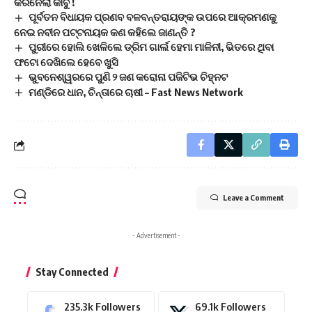
କରିନେଲା କାବୁ !
ପୂର୍ବତନ ବିଧାୟକ ପ୍ରଣବ ବଳବନ୍ତରାୟଙ୍କ ଉପରେ ଆକ୍ରମଣକୁ
ନେଇ ନବୀନ ପଟ୍ଟନାୟକ କଣ କହିଲେ ଜାଣନ୍ତି ?
ପୁରୀରେ ହୋଲି ଖେଳିଲେ ଡ୍ରିମ ଗାର୍ଲ ହେମା ମାଳିନୀ, ଭିତରେ ଥିବା
ଫଟୋ ଦେଖିଲେ ହେବେ ଖୁସି
ଭୁବନେଶ୍ୱରରେ ପୁଣି ୨ ଜଣ କରୋନା ପଜିଟିଭ ଚିହ୍ନଟ
ମଣ୍ଡିରେ ଧାନ, ଚିନ୍ତାରେ ଚାଷୀ – Fast News Network
Leave a Comment
- Advertisement -
Stay Connected
235.3k
Followers
69.1k
Followers