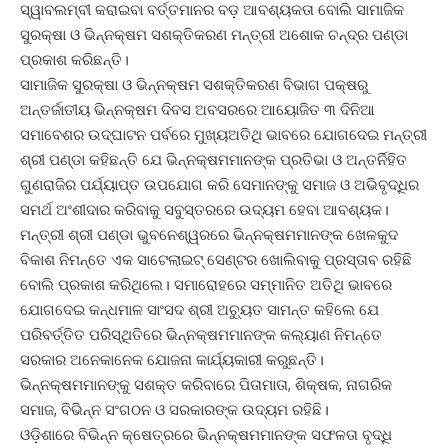
ସ୍ୱାବଲମ୍ବୀ କରାଇବା ବର୍ତ୍ତମାନର ବଡ଼ ଆବଶ୍ୟକତା ବୋଲି ସାମାଜିକ
ସୁରକ୍ଷା ଓ ଭିନ୍ନକ୍ଷମ ସଶକ୍ତିକରଣ ମନ୍ତ୍ରୀ ଅଶୋକ ଚନ୍ଦ୍ର ପଣ୍ଡା
ପ୍ରକାଶ କରିଛନ୍ତି।
ସାମାଜିକ ସୁରକ୍ଷା ଓ ଭିନ୍ନକ୍ଷମ ସଶକ୍ତିକରଣ ବିଭାଗ ପକ୍ଷରୁ
ଅନ୍ତର୍ଜାତୀୟ ଭିନ୍ନକ୍ଷମ ଦିବସ ଅବସରରେ ଆୟୋଜିତ ୩ ଦିନିଆ
ସମାବେଶର ଉଦ୍‌ଘାଟନ ପର୍ବରେ ମୁଖ୍ୟଅତିଥି ଭାବରେ ଯୋଗଦେଇ ମନ୍ତ୍ରୀ
ଶ୍ରୀ ପଣ୍ଡା କହିଛନ୍ତି ଯେ ଭିନ୍ନକ୍ଷମମାନଙ୍କ ପ୍ରତିଭା ଓ ଅନ୍ତର୍ନିହିତ
ଗୁଣରାଜିର ପର୍ଯ୍ୟାପ୍ତ ଉପଯୋଗ କରି ସେମାନଙ୍କୁ ସମାଜ ଓ ଅଭିବୃଦ୍ଧିର
ସମର୍ଥ ଅଂଶୀଦାର କରିବାକୁ ସବୁସ୍ତରରେ ଉଦ୍ୟମ ହେବା ଆବଶ୍ୟକ।
ମନ୍ତ୍ରୀ ଶ୍ରୀ ପଣ୍ଡା ଭୁବନେଶ୍ୱରରେ ଭିନ୍ନକ୍ଷମମାନଙ୍କ ଖେଳକୁଦ
ବିକାଶ ନିମନ୍ତେ ଏକ ସାଟେଲାଇଟ୍‌ ସେଣ୍ଟର ଖୋଲିବାକୁ ପ୍ରସ୍ତାବ ରହିଛି
ବୋଲି ପ୍ରକାଶ କରିଥିଲେ। ସମାରୋହରେ ସମ୍ମାନିତ ଅତିଥି ଭାବରେ
ଯୋଗଦେଇ କନ୍ଧମାଳ ସାଂସଦ ଶ୍ରୀ ଅଚ୍ୟୁତ ସାମନ୍ତ କହିଲେ ଯେ
ପରିବର୍ତ୍ତିତ ପରିସ୍ଥିତିରେ ଭିନ୍ନକ୍ଷମମାନଙ୍କ କଲ୍ୟାଣ ନିମନ୍ତେ
ସରକାର ଅନେକାନେକ ଯୋଜନା କାର୍ଯ୍ୟକାରୀ କରୁଛନ୍ତି।
ଭିନ୍ନକ୍ଷମମାନଙ୍କୁ ସଶକ୍ତ କରିବାରେ ପିତାମାତା, ଶିକ୍ଷକ, ନାଗରିକ
ସମାଜ, ବିଭିନ୍ନ ସଂଗଠନ ଓ ସରକାରଙ୍କ ଉଦ୍ୟମ ରହିଛି।
ଓଡ଼ିଶାରେ ବିଭିନ୍ନ କ୍ଷେତ୍ରରେ ଭିନ୍ନକ୍ଷମମାନଙ୍କ ସଫଳତା ବୃଦ୍ଧି