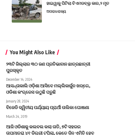
ହାଇୱାକୁ ପିଟିଲା ବିଏମଡବ୍ଲୁ କାର,୨ ମୃତ
ଅପରାଧ
ରାଜ୍ୟ
You Might Also Like
୨୩ଟି ଜିଲ୍ଲାର ୩୦ ଜଣ ପ୍ରତିଭାବାନ ଛାତ୍ରଛାତ୍ରୀ
ପୁରସ୍କୃତ
December 14, 2024
ଆସନ୍ତାକାଲି ଓଡ଼ିଶା ଆସିବେ ମଲ୍ଲିକାର୍ଜୁନ ଖଡ୍‌ଗେ,
ଓଡିଶା କଂଗ୍ରେସ ଉଠୁଛି ପଡୁଛି
January 28, 2024
ବିଜେଡି ଦ୍ୱିତୀୟ ପର୍ଯ୍ୟାୟ ପ୍ରାର୍ଥୀ ତାଲିକା ଘୋଷଣା
March 24, 2019
ଆଜି ଓଡିଶାକୁ କଲବଲ କଲା ତାତି, ୭ଟି ସହରର
ତାପମାତ୍ରା ୪୧ ଡ଼ିଗ୍ରୀ ଟପିଲା, କେତେ ଦିନ ଏମିତି ହେବ