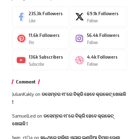
235.3k
Followers
69.1k
Followers
Like
Follow
11.6k
Followers
56.4k
Followers
Pin
Follow
136k
Subscribers
4.4k
Followers
Subscribe
Follow
Comment
JulianKakly
on
ଡସେମ୍ବର ୧୮ରେ ବିକ୍ରି ହେବେ କ୍ରକେଟ୍ ଖେଳାଳି
!
SamuelLed
on
ଡସେମ୍ବର ୧୮ରେ ବିକ୍ରି ହେବେ କ୍ରକେଟ୍
ଖେଳାଳି !
1win_rtOa
on
କାନ୍ଥରେ ବାଜିଲା ଏୟାର ଇଣ୍ଡିଆ ବିମାନ ଡେଣା