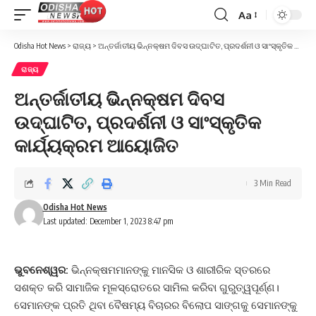
Aa
Font
Resizer
Odisha Hot News
>
ରାଜ୍ୟ
>
ଅନ୍ତର୍ଜାତୀୟ ଭିନ୍ନକ୍ଷମ ଦିବସ ଉଦ୍‌ଘାଟିତ, ପ୍ରଦର୍ଶନୀ ଓ ସାଂସ୍କୃତିକ କାର୍ଯ୍ୟକ୍ରମ ଆୟୋଜିତ
ରାଜ୍ୟ
ଅନ୍ତର୍ଜାତୀୟ ଭିନ୍ନକ୍ଷମ ଦିବସ
ଉଦ୍‌ଘାଟିତ, ପ୍ରଦର୍ଶନୀ ଓ ସାଂସ୍କୃତିକ
କାର୍ଯ୍ୟକ୍ରମ ଆୟୋଜିତ
3 Min Read
Odisha Hot News
Last updated: December 1, 2023 8:47 pm
ଭୁବନେଶ୍ୱର:
ଭିନ୍ନକ୍ଷମମାନଙ୍କୁ ମାନସିକ ଓ ଶାରୀରିକ ସ୍ତରରେ
ସଶକ୍ତ କରି ସାମାଜିକ ମୂଳସ୍ରୋତରେ ସାମିଲ କରିବା ଗୁରୁତ୍ୱପୂର୍ଣ୍ଣ।
ସେମାନଙ୍କ ପ୍ରତି ଥିବା ବୈଷମ୍ୟ ବିଚାରର ବିଲୋପ ସାଙ୍ଗକୁ ସେମାନଙ୍କୁ