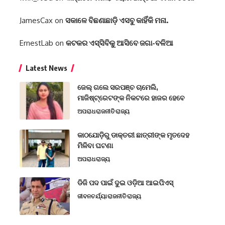
JamesCax
on
ସକାଳେ ବିଛଣାଛାଡ଼ି ଏସବୁ କାହିଁକି ମନା.
ErnestLab
on
କଟକର ଏସ୍‌ସିବିକୁ ଆସିବେ ଜଗା-ବଳିଆ
Latest News
ଜେଲ୍ ଗଲେ ସରପଞ୍ଚ ଚାମେଲି,
ମାଜିଷ୍ଟ୍ରେଟଙ୍କ ନିକଟରେ ହାଜର ହେବେ
ଅପରାଧ
ରାଜନୀତି
ରାଜ୍ୟ
କାଠଯୋଡ଼ିରୁ ଡାକ୍ତରୀ ଛାତ୍ରୀଙ୍କ ମୃତଦେହ
ମିଳିବା ଘଟଣା
ଅପରାଧ
ରାଜ୍ୟ
ଡିଜି ପଦ ପାଇଁ ଦୁଇ ଓଡ଼ିଆ ଆଇପିଏସ୍
ଜୀବନଚର୍ଯ୍ୟା
ରାଜନୀତି
ରାଜ୍ୟ