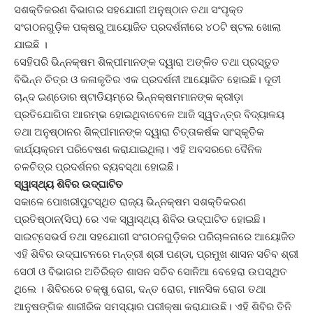
ସଶକ୍ତିକରଣ ବିଭାଗର ସହଯୋଗୀ ଅନୁଷ୍ଠାନ ତଥା ସଂପୃକ୍ତ
ସଂଗଠନଗୁଡ଼ିକ ପକ୍ଷରୁ ଆୟୋଜିତ ପ୍ରଦର୍ଶନୀରେ ୪୦ଟି ଷ୍ଟଲ ଖୋଲା
ଯାଇଛି ।
ସେହିପରି ଭିନ୍ନକ୍ଷମ ଶିଳ୍ପୀମାନଙ୍କ ଦ୍ୱାରା ଅଙ୍କିତ ତଥା ପ୍ରସ୍ତୁତ
ବିଭିନ୍ନ ଚିତ୍ର ଓ କଳାକୃତିର ଏକ ପ୍ରଦର୍ଶନୀ ଆୟୋଜିତ ହୋଇଛି। ଦୂତୀ
ଚାନ୍ଦ ଇଣ୍ଡୋର ଷ୍ଟାଡିୟମ୍‌ରେ ଭିନ୍ନକ୍ଷମମାନଙ୍କ କ୍ରୀଡ଼ା
ପ୍ରତିଯୋଗିତା ଆରମ୍ଭ ହୋଇଥିବାବେଳେ ଆଜି ସ୍ୱତନ୍ତ୍ର ବିଦ୍ୟାଳୟ
ତଥା ଅନୁଷ୍ଠାନର ଶିଳ୍ପୀମାନଙ୍କ ଦ୍ୱାରା ଚିତ୍ତାକର୍ଷକ ସାଂସ୍କୃତିକ
କାର୍ଯ୍ୟକ୍ରମ ପରିବେଷଣ କରାଯାଇଥିଲା। ଏହି ଅବସରରେ ଦୈନିକ
ଚଳଚିତ୍ର ପ୍ରଦର୍ଶନର ବ୍ୟବସ୍ଥା ହୋଇଛି।
ସ୍ୱାସ୍ଥ୍ୟ ଶିବିର ଉଦ୍‌ଘାଟିତ
ସକାଳେ ପୋଖରୀପୁଟସ୍ଥିତ ରାଜ୍ୟ ଭିନ୍ନକ୍ଷମ ସଶକ୍ତିକରଣ
ପ୍ରତିଷ୍ଠାନ(ସିପ୍‌) ରେ ଏକ ସ୍ୱାସ୍ଥ୍ୟ ଶିବିର ଉଦ୍‌ଘାଟିତ ହୋଇଛି।
ସାଇଟ୍‌ସେଭର୍ସ ତଥା ସହଯୋଗୀ ସଂଗଠନଗୁଡ଼ିକର ପରିଚାଳନାରେ ଆୟୋଜିତ
ଏହି ଶିବିର ଉଦ୍‌ଘାଟନରେ ମନ୍ତ୍ରୀ ଶ୍ରୀ ପଣ୍ଡା, ପ୍ରମୁଖ ଶାସନ ସଚିବ ଶ୍ରୀ
ସେଠୀ ଓ ବିଭାଗର ଅତିରିକ୍ତ ଶାସନ ସଚିବ ସୋନିଆ ବେହେରା ଉପସ୍ଥିତ
ଥିଲେ । ଶିବିରରେ ଚକ୍ଷୁ ରୋଗ, ଦନ୍ତ ରୋଗ, ମାନସିକ ରୋଗ ତଥା
ଆନୁଷଙ୍ଗିକ ଶାରୀରିକ ସମସ୍ୟାର ପରୀକ୍ଷା କରାଯାଉଛି। ଏହି ଶିବିର ତିନି