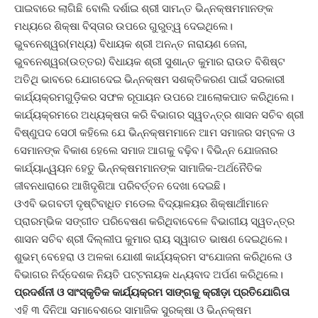
ପାଇବାରେ ଲାଗିଛି ବୋଲି ଦର୍ଶାଇ ଶ୍ରୀ ସାମନ୍ତ ଭିନ୍ନକ୍ଷମମାନଙ୍କ
ମଧ୍ୟରେ ଶିକ୍ଷା ବିସ୍ତାର ଉପରେ ଗୁରୁତ୍ୱ ଦେଇଥିଲେ।
ଭୁବନେଶ୍ୱର(ମଧ୍ୟ) ବିଧାୟକ ଶ୍ରୀ ଅନନ୍ତ ନାରାୟଣ ଜେନା,
ଭୁବନେଶ୍ୱର(ଉତ୍ତର) ବିଧାୟକ ଶ୍ରୀ ସୁଶାନ୍ତ କୁମାର ରାଉତ ବିଶିଷ୍ଟ
ଅତିଥି ଭାବରେ ଯୋଗଦେଇ ଭିନ୍ନକ୍ଷମ ସଶକ୍ତିକରଣ ପାଇଁ ସରକାରୀ
କାର୍ଯ୍ୟକ୍ରମଗୁଡ଼ିକର ସଫଳ ରୂପାୟନ ଉପରେ ଆଲୋକପାତ କରିଥିଲେ।
କାର୍ଯ୍ୟକ୍ରମରେ ଅଧ୍ୟକ୍ଷତା କରି ବିଭାଗର ସ୍ୱତନ୍ତ୍ର ଶାସନ ସଚିବ ଶ୍ରୀ
ବିଷ୍ଣୁପଦ ସେଠୀ କହିଲେ ଯେ ଭିନ୍ନକ୍ଷମମାନେ ଆମ ସମାଜର ସମ୍ବଳ ଓ
ସେମାନଙ୍କ ବିକାଶ ହେଲେ ସମାଜ ଆଗକୁ ବଢ଼ିବ। ବିଭିନ୍ନ ଯୋଜନାର
କାର୍ଯ୍ୟାନ୍ୱୟନ ହେତୁ ଭିନ୍ନକ୍ଷମମାନଙ୍କ ସାମାଜିକ-ଅର୍ଥନୈତିକ
ଜୀବନଧାରାରେ ଆଖିଦୃଶିଆ ପରିବର୍ତ୍ତନ ଦେଖା ଦେଇଛି।
ଓଏବି ଭଗବତୀ ଦୃଷ୍ଟିବାଧିତ ମଡେଲ ବିଦ୍ୟାଳୟର ଶିକ୍ଷାର୍ଥୀମାନେ
ପ୍ରାରମ୍ଭିକ ସଙ୍ଗୀତ ପରିବେଷଣ କରିଥିବାବେଳେ ବିଭାଗୀୟ ସ୍ୱତନ୍ତ୍ର
ଶାସନ ସଚିବ ଶ୍ରୀ ଦିଲ୍ଲୀପ କୁମାର ରାୟ ସ୍ୱାଗତ ଭାଷଣ ଦେଇଥିଲେ।
ଶୁଭମ୍‌ ବେହେରା ଓ ଅଳକା ଯୋଶୀ କାର୍ଯ୍ୟକ୍ରମ ସଂଯୋଜନା କରିଥିଲେ ଓ
ବିଭାଗର ନିର୍ଦ୍ଦେଶକ ନିୟତି ପଟ୍ଟନାୟକ ଧନ୍ୟବାଦ ଅର୍ପଣ କରିଥିଲେ।
ପ୍ରଦର୍ଶନୀ ଓ ସାଂସ୍କୃତିକ କାର୍ଯ୍ୟକ୍ରମ ସାଙ୍ଗକୁ କ୍ରୀଡ଼ା ପ୍ରତିଯୋଗିତା
ଏହି ୩ ଦିନିଆ ସମାବେଶରେ ସାମାଜିକ ସୁରକ୍ଷା ଓ ଭିନ୍ନକ୍ଷମ