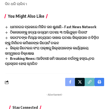
ଦିନ ଧରି ଚାଲିବ।
You Might Also Like
ଧାମନଗର ବ୍ଲକରେ ମିଳିତ ଜନ ଶୁଣାଣି – Fast News Network
ଠିକାଦାରଙ୍କୁ ହତ୍ୟା ଉଦ୍ୟମ ଘଟଣା: ୩ ଅଭିଯୁକ୍ତ ଗିରଫ
ସରପଂଚଙ୍କ ମିଥ୍ୟା ସତ୍ୟପାଠ ଦାଖଲ ଘଟଣା: ଜିଲ୍ଲାପାଳ ଓ ବିଡ଼ିଓ
ଙ୍କୁ ନିର୍ବାଚନ କମିଶନଙ୍କ ରିପୋର୍ଟ ତଲବ
ଜିଲ୍ଲା ରିଟେଲର ସଂଘ ପକ୍ଷରୁ ଜିଲ୍ଲାପାଳଙ୍କ କାର୍ଯ୍ୟାଳୟ
ସମ୍ମୁଖରେ ବିକ୍ଷୋଭ
Breaking News: ଆଦିବାସୀ ଜମି ସାଧାରଣ ବର୍ଗଙ୍କୁ ହସ୍ତାନ୍ତର
ପ୍ରସ୍ତାବ ହେଲା ସ୍ଥଗିତ
- Advertisement -
Stay Connected