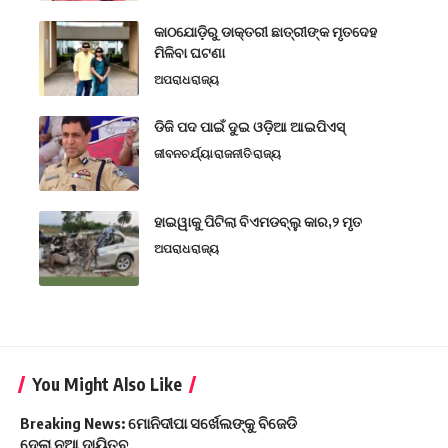
କାଠଯୋଡ଼ିରୁ ଡାକ୍ତରୀ ଛାତ୍ରୀଙ୍କ ମୃତଦେହ
ମିଳିବା ଘଟଣା
ଅପରାଧ
ରାଜ୍ୟ
ଡିଜି ପଦ ପାଇଁ ଦୁଇ ଓଡ଼ିଆ ଆଇପିଏସ୍
ଜୀବନଚର୍ଯ୍ୟା
ରାଜନୀତି
ରାଜ୍ୟ
ହାଇୱାକୁ ପିଟିଲା ବିଏମଡବ୍ଲୁ କାର,୨ ମୃତ
ଅପରାଧ
ରାଜ୍ୟ
You Might Also Like
Breaking News: ମୋନିଦୀପା ସର୍ଖେଲଙ୍କୁ ବିଜେଡି
ଦେଲା ନୂଆ ଦାୟିତ୍ବ