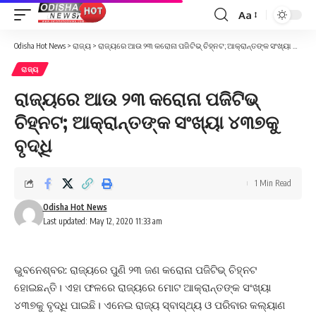
Aa
Font
Resizer
Odisha Hot News
>
ରାଜ୍ୟ
>
ରାଜ୍ୟରେ ଆଉ ୨୩ କରୋନା ପଜିଟିଭ୍‌ ଚିହ୍ନଟ; ଆକ୍ରାନ୍ତଙ୍କ ସଂଖ୍ୟା ୪୩୭କୁ ବୃଦ୍ଧି
ରାଜ୍ୟ
ରାଜ୍ୟରେ ଆଉ ୨୩ କରୋନା ପଜିଟିଭ୍‌
ଚିହ୍ନଟ; ଆକ୍ରାନ୍ତଙ୍କ ସଂଖ୍ୟା ୪୩୭କୁ
ବୃଦ୍ଧି
1 Min Read
Odisha Hot News
Last updated: May 12, 2020 11:33 am
ଭୁବନେଶ୍ବର: ରାଜ୍ୟରେ ପୁଣି ୨୩ ଜଣ କରୋନା ପଜିଟିଭ୍ ଚିହ୍ନଟ
ହୋଇଛନ୍ତି। ଏହା ଫଳରେ ରାଜ୍ୟରେ ମୋଟ ଆକ୍ରାନ୍ତଙ୍କ ସଂଖ୍ୟା
୪୩୭କୁ ବୃଦ୍ଧି ପାଇଛି। ଏନେଇ ରାଜ୍ୟ ସ୍ବାସ୍ଥ୍ୟ ଓ ପରିବାର କଲ୍ୟାଣ