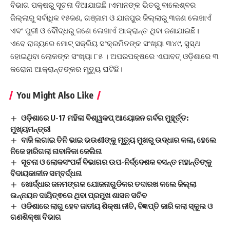
ବିଭାଗ ପକ୍ଷରୁ ସୂଚନା ଦିଆଯାଇଛି।ଏମାନଙ୍କ ଭିତରୁ ବାଲେଶ୍ବର
ଜିଲ୍ଲାରୁ ସର୍ବାଧିକ ୧୫ଜଣ, ଗଞ୍ଜାମ ଓ ଯାଜପୁର ଜିଲ୍ଲାରୁ ୩ଜଣ ଲେଖାଏଁ
ଏବଂ ପୁରୀ ଓ ବୌଦ୍ଧରୁ ଜଣେ ଲେଖାଏଁ ଆକ୍ରାନ୍ତ ଥିବା ଜଣାଯାଇଛି।
ଏବେ ରାଜ୍ୟରେ ମୋଟ୍ ସକ୍ରିୟ ସଂକ୍ରମିତଙ୍କ ସଂଖ୍ୟା ୩୪୯, ସୁସ୍ଥ
ହୋଇଥିବା ଲୋକଙ୍କ ସଂଖ୍ୟା ୮୫ । ଅପରପକ୍ଷରେ ଏଯାବତ୍ ଓଡ଼ିଶାରେ ୩
କରୋନା ଆକ୍ରାନ୍ତଙ୍କର ମୃତ୍ୟୁ ଘଟିଛି।
You Might Also Like
ଓଡ଼ିଶାରେ U-17 ମହିଳା ବିଶ୍ୱକପ୍ ଆୟୋଜନ ଗର୍ବର ମୁହୂର୍ତ୍ତ:
ମୁଖ୍ୟମନ୍ତ୍ରୀ
ବାଜି ଲଗାଇ ତିନି ଭାଇ ଭଉଣୀଙ୍କୁ ମୃତ୍ୟୁ ମୁଖରୁ ଉଦ୍ଧାର କଲା, ହେଲେ
ନିଜେ ହାରିଗଲା ନାବାଳିକା ଜେଲିନା
ସୂଚନା ଓ ଲୋକସଂପର୍କ ବିଭାଗର ଉପ-ନିର୍ଦ୍ଦେଶକ ବସନ୍ତ ମହାନ୍ତିଙ୍କୁ
ବିଦାୟକାଳୀନ ସମ୍ବର୍ଦ୍ଧନା
ଖୋର୍ଦ୍ଧାର ଜନମଙ୍ଗଳ ଯୋଜନାଗୁଡିକର ତଦାରଖ କଲେ ଜିଲ୍ଲା
ଉନ୍ନୟନ ଦାୟିତ୍ଵରେ ଥିବା ପ୍ରମୁଖ ଶାସନ ସଚିବ
ଓଡିଶାରେ ଲାଗୁ ହେବ ଜାତୀୟ ଶିକ୍ଷା ନୀତି, ବିଜ୍ଞପ୍ତି ଜାରି କଲା ସ୍କୁଲ ଓ
ଗଣଶିକ୍ଷା ବିଭାଗ