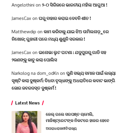
Angelothini
on
୨-୦ ସିରିଜରେ ଭାରତୀୟ ମହିଳା ଆଗୁଆ !
JamesCax
on
ଘରୁ ବାହାର କରାଇ ଦେବନି ଶୀତ !
Matthewdip
on
କାମ କରିବାକୁ ଯାଇ ଝିଅ ତାମିଲନାଡ଼ୁରେ
ନିଖୋଜ; ଗୁହାରୀ ପରେ ମଧ୍ୟ ଶୁଣୁନି ସରକାର !
JamesCax
on
ଇନୋଭା ଲୁଟ ଘଟଣା : ଯଦୁପୁରରୁ ଗାଡି ସହ
୨ଜଣଙ୍କୁ କାବୁ କଲା ପୋଲିସ
Narkolog na dom_odKn
on
ପୁଣି ସଭ୍ୟ ସମାଜ ପାଇଁ ଲଜ୍ୟା
ସୃଷ୍ଟି କଲା ଦୁଷ୍କର୍ମ: ବିଧବା ବୃଦ୍ଧାଙ୍କୁ ଅଧରାତିରେ କବାଟ ଭାଙ୍ଗି
ଜୋର ଜବରଦସ୍ତ ଦୁଷ୍କର୍ମ !
Latest News
ଜେଲ୍ ଗଲେ ସରପଞ୍ଚ ଚାମେଲି,
ମାଜିଷ୍ଟ୍ରେଟଙ୍କ ନିକଟରେ ହାଜର ହେବେ
ଅପରାଧ
ରାଜନୀତି
ରାଜ୍ୟ