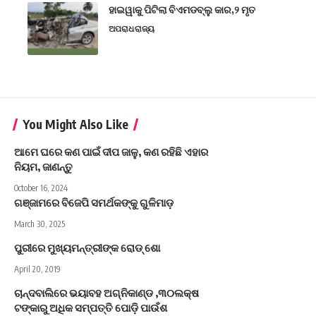
ହାଇୱାକୁ ପିଟିଲା ବିଏମଡବ୍ଲୁ କାର,୨ ମୃତ
ଅପରାଧ
ରାଜ୍ୟ
You Might Also Like
ଆମେ ଘରେ କଣ ପାଇଁ ଦୀପ ଜାଳୁ, କଣ ରହିଛି ଏହାର
ନିୟମ, ଜାଣନ୍ତୁ
October 16, 2024
ଗଞ୍ଜାମରେ ବିଜେପି ସମର୍ଥକଙ୍କୁ ଗୁଳିମାଡ଼
March 30, 2025
ପୁରୀରେ ମୁଖ୍ୟମନ୍ତ୍ରୀଙ୍କ ରୋଡ୍‌ ଶୋ
April 20, 2019
ଚାନ୍ଦବାଲିରେ ଭୟାବହ ଅଗ୍ନିକାଣ୍ଡ ,୩୦ଲକ୍ଷ
ଟଙ୍କାରୁ ଅଧିକ ସମ୍ପତ୍ତି ପୋଡ଼ି ପାଉଁଶ