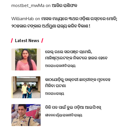
mostbet_mwMa
on
ଆଜିର ରାଶିଫଳ
WilliamHab
on
ମାସକ ମଧ୍ୟରେ ୩ଥର ଓଡ଼ିଶା ଗସ୍ତରେ ମୋଦି;
୨୦ହଜାର ଟଙ୍କାର ଅର୍ଥମୁଣା ରାଜ୍ୟ କରିବ ବିକାଶ !
Latest News
ଜେଲ୍ ଗଲେ ସରପଞ୍ଚ ଚାମେଲି,
ମାଜିଷ୍ଟ୍ରେଟଙ୍କ ନିକଟରେ ହାଜର ହେବେ
ଅପରାଧ
ରାଜନୀତି
ରାଜ୍ୟ
କାଠଯୋଡ଼ିରୁ ଡାକ୍ତରୀ ଛାତ୍ରୀଙ୍କ ମୃତଦେହ
ମିଳିବା ଘଟଣା
ଅପରାଧ
ରାଜ୍ୟ
ଡିଜି ପଦ ପାଇଁ ଦୁଇ ଓଡ଼ିଆ ଆଇପିଏସ୍
ଜୀବନଚର୍ଯ୍ୟା
ରାଜନୀତି
ରାଜ୍ୟ