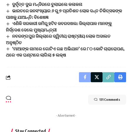
ଦୁର୍ବୃତ୍ତ ଦୁଇ ମନ୍ଦିରରେ ବୁଲାଇଲେ କଳାକନା
ଭାରତରେ ଜନସଂଖ୍ୟାର ୬ ରୁ ୭ ପ୍ରତିଶତ ଲୋକ ଦନ୍ତ ଚିକିତ୍ସକଙ୍କ
ପାଖକୁ ଯାଆନ୍ତି: ବିଶେଷଜ୍ଞ
ଏଣିକି ସରକାରୀ ଜମିରୁ ହଟିବ ଜବରଦଖଲ: ଜିଲ୍ଲାପାଳ ମାନଙ୍କୁ
ନିର୍ଦ୍ଦେଶ ଦେଲେ ମୁଖ୍ୟମନ୍ତ୍ରୀ
ନବରଙ୍ଗପୁର ଜିଲ୍ଲାରେ ଦ୍ୱିତୀୟ ରାଷ୍ଟ୍ରୀୟ ଲୋକ ଅଦାଲତ
ଅନୁଷ୍ଠିତ
‘ମାଆଙ୍କ ନାମରେ ଗୋଟିଏ ଗଛ ଅଭିଯାନ’ ରେ ୮୦ କୋଟି ଚାରାରୋପଣ,
ଥରେ ଏକ ଘଣ୍ଟାରେ ଲାଗିଲା ୫ ଲକ୍ଷ
131 Comments
- Advertisement -
Stay Connected