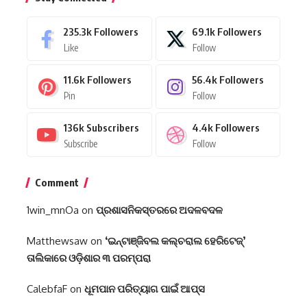
235.3k
Followers
69.1k
Followers
Like
Follow
11.6k
Followers
56.4k
Followers
Pin
Follow
136k
Subscribers
4.4k
Followers
Subscribe
Follow
Comment
1win_mnOa
on
ପ୍ରଶାସନିକସ୍ତରରେ ଅଦଳବଦଳ
Matthewsaw
on
‘ଇନ୍‌ଟାଞ୍ଜିବଲ କଲ୍‌ଚରାଲ ହେରିଟେଜ୍‌’
ତାଲିକାରେ ଓଡ଼ିଶାର ୩ ପରମ୍ପରା
CalebfaF
on
ଧୂମପାନ ପରିତ୍ୟାଗ ପାଇଁ ଆପ୍‌ସ