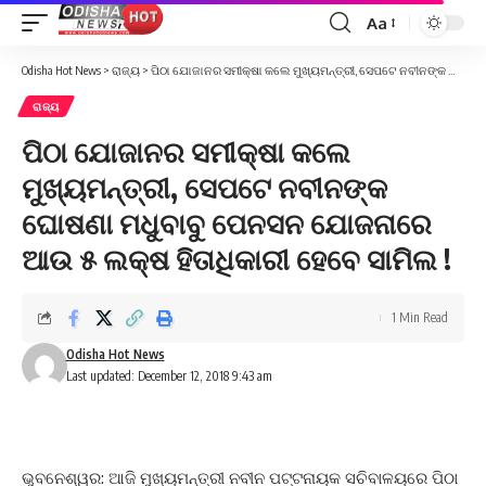
Aa
Font
Resizer
Odisha Hot News
>
ରାଜ୍ୟ
>
ପିଠା ଯୋଜାନର ସମୀକ୍ଷା କଲେ ମୁଖ୍ୟମନ୍ତ୍ରୀ, ସେପଟେ ନବୀନଙ୍କ ଘୋଷଣା ମଧୁବାବୁ ପେନସନ ଯୋଜନାରେ ଆଉ ୫ ଲକ୍ଷ ହିତାଧିକାରୀ ହେବେ ସାମିଲ !
ରାଜ୍ୟ
ପିଠା ଯୋଜାନର ସମୀକ୍ଷା କଲେ
ମୁଖ୍ୟମନ୍ତ୍ରୀ, ସେପଟେ ନବୀନଙ୍କ
ଘୋଷଣା ମଧୁବାବୁ ପେନସନ ଯୋଜନାରେ
ଆଉ ୫ ଲକ୍ଷ ହିତାଧିକାରୀ ହେବେ ସାମିଲ !
1 Min Read
Odisha Hot News
Last updated: December 12, 2018 9:43 am
ଭୁବନେଶ୍ୱର: ଆଜି ମୁଖ୍ୟମନ୍ତ୍ରୀ ନବୀନ ପଟ୍ଟନାୟକ ସଚିବାଳୟରେ ପିଠା