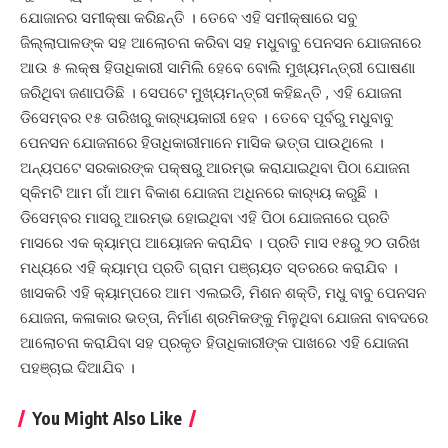
ଯୋଜାନର ସମୀକ୍ଷା କରିଛନ୍ତି । ତେବେ ଏହି ସମୀକ୍ଷାରେ ସବୁ
ଜିଲ୍ଲାପାଳଙ୍କ ସହ ଆଲୋଚନା କରିବା ସହ ମଧୁବାବୁ ପେନସନ ଯୋଜନାରେ
ଆଉ ୫ ଲକ୍ଷ ହିତାଧିକାରୀ ସାମିଲି ହେବେ ବୋଲି ମୁଖ୍ୟମନ୍ତ୍ରୀ ଘୋଷଣା
ଜରିଥିବା ଜଣାପଡିଛି । ସେପଟେ ମୁଖ୍ୟମନ୍ତ୍ରୀ କହିଛନ୍ତି , ଏହି ଯୋଜନା
ଡିସେମ୍ବର ୧୫ ତାରିଖରୁ କାର‌୍ୟ୍ୟକାରୀ ହେବ । ତେବେ ପୂର୍ବରୁ ମଧୁବାବୁ
ପେନସନ ଯୋଜନାରେ ହିତାଧିକାରୀମାନେ ମାସିକ ଭତ୍ତା ପାଉଥିଲେ ।
ଅନ୍ୟପଟେ ସରକାରଙ୍କ ପକ୍ଷରୁ ଆରମ୍ଭ କରାଯାଇଥିବା ପିଠା ଯୋଜନା
ସ୍କିମଟି ଆମ ଗାଁ ଆମ ବିକାଶ ଯୋଜନା ଅଧିନରେ କାର‌୍ୟ୍ୟ କରୁଛି ।
ଡିସେମ୍ବର ମାସରୁ ଆରମ୍ଭ ହୋଇଥିବା ଏହି ପିଠା ଯୋଜନାରେ ପ୍ରତି
ମାସରେ ଏକ କ୍ୟାମ୍ପ ଆୟୋଜନ କରାଯିବ । ପ୍ରତି ମାସ ୧୫ରୁ ୨୦ ତାରିଖ
ମଧ୍ୟରେ ଏହି କ୍ୟାମ୍ପ ପ୍ରତି ଗ୍ରାମ ପଞ୍ଚାୟତ ସ୍ତରରେ କରାଯିବ ।
ଖାସକରି ଏହି କ୍ୟାମ୍ପରେ ଆମ ଏଲଇଡି, ମିଶନ ଶକ୍ତି, ମଧୁ ବାବୁ ପେନସନ
ଯୋଜନା, କଳାକାର ଭତ୍ତା, ନିର୍ମାଣ ଶ୍ରମିକଙ୍କୁ ମିଳୁଥିବା ଯୋଜନା ବାବଦରେ
ଆଲୋଚନା କରାଯିବା ସହ ପ୍ରକୃତ ହିତାଧିକାରୀଙ୍କ ପାଖରେ ଏହି ଯୋଜନା
ପହଞ୍ଚାଇ ଦିଆଯିବ ।
You Might Also Like