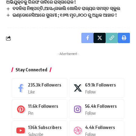
ଅଭିଯୁକ୍ତକୁ ଗିରଫ ଦାବିରେ ରାସ୍ତାରୋକ !
ବଦଳିଲା ନିଷ୍ପତ୍ତି,ଆସନ୍ତାକାଲି ଖୋଲିବ ରାଜ୍ୟର ସମସ୍ତ ସ୍କୁଲ
ଇଣ୍ଡୋନେସିଆରେ ସୁନାମୀ ; ୧୬୩ ମୃତ,୬୦୦ ରୁ ଅଧିକ ଆହାତ !
- Advertisement -
Stay Connected
235.3k
Followers
69.1k
Followers
Like
Follow
11.6k
Followers
56.4k
Followers
Pin
Follow
136k
Subscribers
4.4k
Followers
Subscribe
Follow