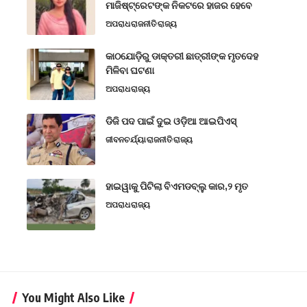
ମାଜିଷ୍ଟ୍ରେଟଙ୍କ ନିକଟରେ ହାଜର ହେବେ
ଅପରାଧ
ରାଜନୀତି
ରାଜ୍ୟ
କାଠଯୋଡ଼ିରୁ ଡାକ୍ତରୀ ଛାତ୍ରୀଙ୍କ ମୃତଦେହ
ମିଳିବା ଘଟଣା
ଅପରାଧ
ରାଜ୍ୟ
ଡିଜି ପଦ ପାଇଁ ଦୁଇ ଓଡ଼ିଆ ଆଇପିଏସ୍
ଜୀବନଚର୍ଯ୍ୟା
ରାଜନୀତି
ରାଜ୍ୟ
ହାଇୱାକୁ ପିଟିଲା ବିଏମଡବ୍ଲୁ କାର,୨ ମୃତ
ଅପରାଧ
ରାଜ୍ୟ
You Might Also Like