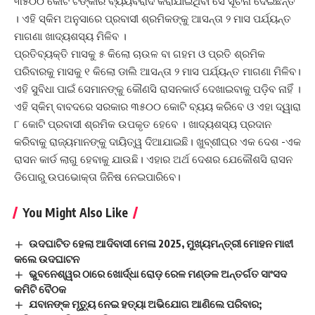
୩୫୦୦ କୋଟି ଟଙ୍କାର ବ୍ୟୟବରାଦ କରାଯାଇଥିବା ସେ ସୂଚନା ଦେଇଛନ୍ତି
। ଏହି ସ୍କିମ ଅନୁସାରେ ପ୍ରବାସୀ ଶ୍ରମିକଙ୍କୁ ଆସନ୍ତା ୨ ମାସ ପର୍ଯ୍ୟନ୍ତ
ମାଗଣା ଖାଦ୍ୟଶସ୍ୟ ମିଳିବ ।
ପ୍ରତିବ୍ୟକ୍ତି ମାସକୁ ୫ କିଲୋ ଚାଉଳ ବା ଗହମ ଓ ପ୍ରତି ଶ୍ରମିକ
ପରିବାରକୁ ମାସକୁ ୧ କିଲୋ ଡାଲି ଆସନ୍ତା ୨ ମାସ ପର୍ଯ୍ୟନ୍ତ ମାଗଣା ମିଳିବ।
ଏହି ସୁବିଧା ପାଇଁ ସେମାନଙ୍କୁ କୌଣସି ରାସନକାର୍ଡ ଦେଖାଇବାକୁ ପଡ଼ିବ ନାହିଁ ।
ଏହି ସ୍କିମ୍‌ ବାବଦରେ ସରକାର ୩୫୦୦ କୋଟି ବ୍ୟୟ କରିବେ ଓ ଏହା ଦ୍ୱାରା
୮ କୋଟି ପ୍ରବାସୀ ଶ୍ରମିକ ଉପକୃତ ହେବେ । ଖାଦ୍ୟଶସ୍ୟ ପ୍ରଦାନ
କରିବାକୁ ରାଜ୍ୟମାନଙ୍କୁ ଦାୟିତ୍ୱ ଦିଆଯାଇଛି। ଖୁବ୍‌ଶୀଘ୍ର ଏକ ଦେଶ -ଏକ
ରାସନ କାର୍ଡ ଲାଗୁ ହେବାକୁ ଯାଉଛି। ଏହାର ଅର୍ଥ ଦେଶର ଯେକୌଶସି ରାସନ
ଡିପୋରୁ ଉପଭୋକ୍ତା ଜିନିଷ ନେଇପାରିବେ।
You Might Also Like
ଉଦଘାଟିତ ହେଲା ଆଦିବାସୀ ମେଳା 2025, ମୁଖ୍ୟମନ୍ତ୍ରୀ ମୋହନ ମାଝୀ
କଲେ ଉଦଘାଟନ
ଭୁବନେଶ୍ୱର ଠାରେ ଖୋର୍ଦ୍ଧା ରୋଡ଼ ରେଳ ମଣ୍ଡଳ ଅନ୍ତର୍ଗତ ସାଂସଦ
କମିଟି ବୈଠକ
ଯବାନଙ୍କ ମୃତ୍ୟୁ ନେଇ ହତ୍ୟା ଅଭିଯୋଗ ଆଣିଲେ ପରିବାର;