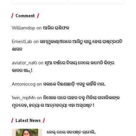
Comment
Williamdop
on
ଆଜିର ରାଶିଫଳ
ErnestLab
on
ଜାମ୍ମୁକାଶ୍ମୀରରେ ଆଜିଠୁ ଲାଗୁ ହେଲା ରାଷ୍ଟ୍ରପତି
ଶାସନ
aviator_naKi
on
ନୂଆ ବର୍ଷରେ ବିଦାୟ ନେଲେ କମେଡି କିଙ୍ଗ
କାଦର ଖାନ୍ !
Antoniocog
on
ସକାଳେ ବିଛଣାଛାଡ଼ି ଏସବୁ କାହିଁକି ମନା.
1win_mpMn
on
ନିଖୋକ ପରେ ପାହଡ ତଳୁ ମିଳିଲା ନାବାଳିକାଙ୍କ
ମୃତଦେହ, ହତ୍ୟା ନା ଆତ୍ମହତ୍ୟା ଏହା ଅସ୍ପଷ୍ଟ !
Latest News
ଜେଲ୍ ଗଲେ ସରପଞ୍ଚ ଚାମେଲି,