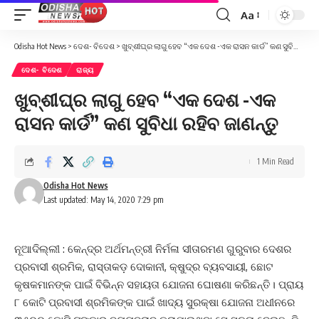
Aa
Font
Resizer
Odisha Hot News
>
ଦେଶ- ବିଦେଶ
>
ଖୁବ୍‌ଶୀଘ୍ର ଲାଗୁ ହେବ “ଏକ ଦେଶ -ଏକ ରାସନ କାର୍ଡ” କଣ ସୁବିଧା ରହିବ ଜାଣନ୍ତୁ
ଦେଶ- ବିଦେଶ
ରାଜ୍ୟ
ଖୁବ୍‌ଶୀଘ୍ର ଲାଗୁ ହେବ “ଏକ ଦେଶ -ଏକ
ରାସନ କାର୍ଡ” କଣ ସୁବିଧା ରହିବ ଜାଣନ୍ତୁ
1 Min Read
Odisha Hot News
Last updated: May 14, 2020 7:29 pm
ନୂଆଦିଲ୍ଲୀ : କେନ୍ଦ୍ର ଅର୍ଥମନ୍ତ୍ରୀ ନିର୍ମଳା ସୀତାରମଣ ଗୁରୁବାର ଦେଶର
ପ୍ରବାସୀ ଶ୍ରମିକ, ରାସ୍ତାକଡ଼ ଦୋକାନୀ, କ୍ଷୁଦ୍ର ବ୍ୟବସାୟୀ, ଛୋଟ
କୃଷକମାନଙ୍କ ପାଇଁ ବିଭିନ୍ନ ସହାୟତା ଯୋଜନା ଘୋଷଣା କରିଛନ୍ତି। ପ୍ରାୟ
୮ କୋଟି ପ୍ରବାସୀ ଶ୍ରମିକଙ୍କ ପାଇଁ ଖାଦ୍ୟ ସୁରକ୍ଷା ଯୋଜନା ଅଧୀନରେ