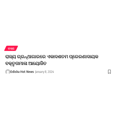
ରାଜ୍ୟ
ରାଜ୍ୟ ଗ୍ରନ୍ଥାଗାରରେ ଏକାଦଶତମ ପ୍ରେରଣାଦାୟକ
ବକ୍ତୃତାମାଳା ଆୟୋଜିତ
Odisha Hot News
January 8, 2024