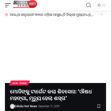
ଆସନ୍ତା ଜାନୁୟାରୀ ୩୧ରେ ଓଡ଼ିଶା ଆସୁଛନ୍ତି ଦିଲ୍ଲୀ ମୁଖ୍ୟମନ୍ତ୍ରୀ ଅରବିନ୍ଦ କେଜ୍ରିୱାଲ !
ଦେଶ- ବିଦେଶ
ମୋଦିଙ୍କୁ ଟାର୍ଗେଟ କଲା ଶିବସେନା: ‘ଔଷଧ
ମହଙ୍ଗା, ମୃତ୍ୟୁ ହେଲା ଶସ୍ତା’
Odisha Hot News
December 17, 2019