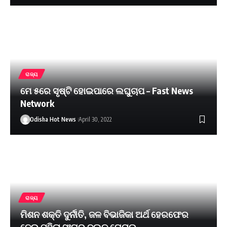
ରାଜ୍ୟ
ମେ ୫ରେ ସୃଷ୍ଟି ହୋଇପାରେ ଲଘୁଚାପ – Fast News
Network
Odisha Hot News
April 30, 2022
ରାଜ୍ୟ
ମିଶନ ଶକ୍ତି ଦୁର୍ନୀତି, ଜଳ ବିଭାଜିକା ଅର୍ଥ ହେରଫେର
ନେଇ ମହିଳା ସଂଘର ବ୍ଲକ ଘେରାଉ