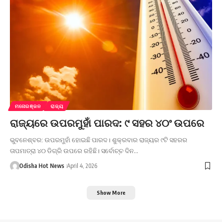
ମନୋରଞ୍ଜନ
ରାଜ୍ୟ
ରାଜ୍ୟରେ ଉପରମୁହାଁ ପାରଦ: ୯ ସହର ୪୦ଂ ଉପରେ
ଭୁବନେଶ୍ବର: ଉପରମୁହାଁ ହୋଇଛି ପାରଦ। ଶୁକ୍ରବାର ରାଜ୍ୟର ୯ଟି ସହରର
ତାପମାତ୍ରା ୪୦ ଡିଗ୍ରି ଉପରେ ରହିଛି। ସର୍ବୋଚ୍ଚ ଦିନ…
Odisha Hot News
April 4, 2026
Show More