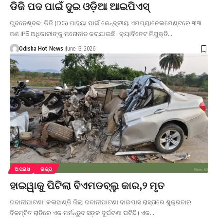
ଡିଜି ପଦ ପାଇଁ ଦୁଇ ଓଡ଼ିଆ ଆଇପିଏସ୍
ଭୁବନେଶ୍ବର: ଡିଜି (DG) ପାହ୍ୟା ପାଇଁ କେନ୍ଦ୍ରୀୟ ଏମପ୍ୟାନେଲମେଣ୍ଟରେ ୩୩
ଜଣ IPS ଅଧିକାରୀଙ୍କୁ ମନୋନୀତ କରାଯାଇଛି। କ୍ୟାବିନେଟ ନିଯୁକ୍ତି…
Odisha Hot News
June 13, 2026
ଅପରାଧ
ରାଜ୍ୟ
ହାଇୱାକୁ ପିଟିଲା ବିଏମଡବ୍ଲୁ କାର,୨ ମୃତ
ଭବାନୀପାଟଣା: କଳାହାଣ୍ଡି ଜିଲା ଭବାନୀପାଟଣା ବାଇପାସ ରାସ୍ତାରେ ଶୁକ୍ରବାର
ବିଳମ୍ବିତ ରାତିରେ ଏକ ମର୍ମନ୍ତୁଦ ସଡ଼କ ଦୁର୍ଘଟଣା ଘଟିଛି। ଏକ…