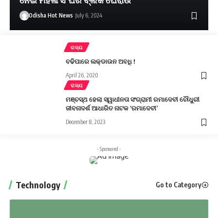
Odisha Hot News
July 6, 2024
ରାଜ୍ୟ
ବଢିପାରେ ଲକ୍‌ଡାଉନ ଅବଧି !
April 26, 2020
ରାଜ୍ୟ
ମଞ୍ଚସ୍ଥ ହେଲା ସ୍ୱାଧୀନତା ସଂଗ୍ରାମୀ ରମାଦେବୀ ଚୌଧୁରୀ
ଜୀବନାଦର୍ଶ ଆଧାରିତ ନାଟକ ‘ରମାଦେବୀ’
December 8, 2023
- Sponsored -
Technology
Go to Category