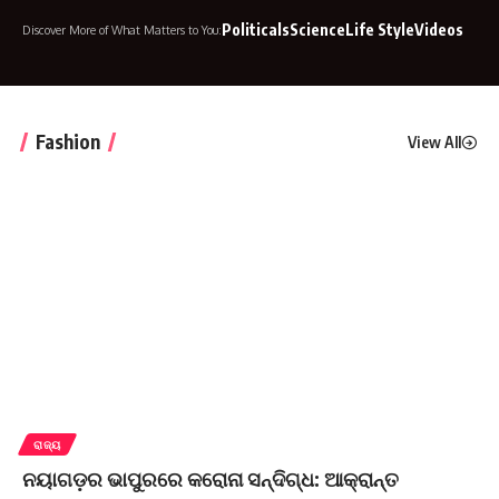
ବାଣିଜ୍ୟ
ମନୋରଞ୍ଜନ
Politicals
Science
Life Style
Videos
Discover More of What Matters to You:
Fashion
View All
ରାଜ୍ୟ
ନୟାଗଡ଼ର ଭାପୁରରେ କରୋନା ସନ୍ଦିଗ୍ଧ: ଆକ୍ରାନ୍ତ