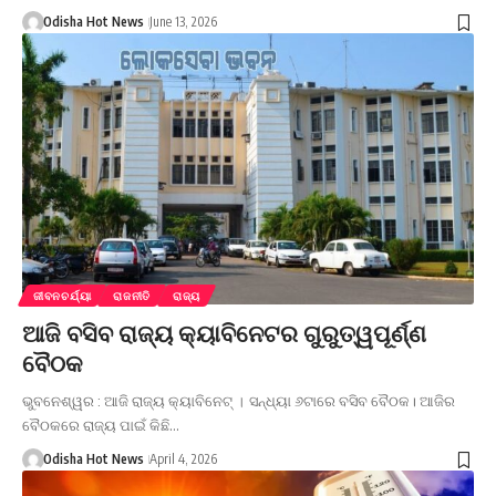
Odisha Hot News
June 13, 2026
ଜୀବନଚର୍ଯ୍ୟା
ରାଜନୀତି
ରାଜ୍ୟ
ଆଜି ବସିବ ରାଜ୍ୟ କ୍ୟାବିନେଟର ଗୁରୁତ୍ୱପୂର୍ଣ୍ଣ
ବୈଠକ
ଭୁବନେଶ୍ୱର : ଆଜି ରାଜ୍ୟ କ୍ୟାବିନେଟ୍ । ସନ୍ଧ୍ୟା ୬ଟାରେ ବସିବ ବୈଠକ। ଆଜିର
ବୈଠକରେ ରାଜ୍ୟ ପାଇଁ କିଛି…
Odisha Hot News
April 4, 2026