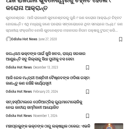
କରୋନା ଆକ୍ରାନ୍ତ
ଭୁବନେଶ୍ପର : ଆଜି ରାଜଧାନୀ ଭୁବନେଶ୍ବରରୁ ପୁଣି ୯ ଜଣ କରୋନା ଆକ୍ରାନ୍ତ ଚିହ୍ନଟ
ହୋଇଛନ୍ତି। ଏଥି ମଧ୍ୟରୁ ଜଣେ ଘରୋଇ ସଙ୍ଗରୋଧରେ ଥିବା ସମୟରେ ଅନ୍ୟ ୮ ଜଣ
ସ୍ଥାନୀୟ ସଂକ୍ରମିତ ବୋଲି ଭୁବନେଶ୍ବର ମହାନଗର ନିଗମ ପକ୍ଷରୁ ଟୁଇଟ୍ କରି…
Odisha Hot News
June 27, 2020
ଜଗନ୍ନାଥ ଭକ୍ତଙ୍କ ପାଇଁ ଖୁସି ଖବର, ରାଜ୍ୟ ସରକାର
ଆଣୁଛନ୍ତି ସବୁ ଜିଲ୍ଲାରୁ ସିଧା ପୁରୀକୁ ବସ ସେବା
Odisha Hot News
December 13, 2023
ଆଜି ରେଳ ମନ୍ତ୍ରୀ ଅଶ୍ବିନୀ ବୈଷ୍ଣବଙ୍କ ଓଡିଶା ଗସ୍ତ:
ଜାଣନ୍ତୁ କଣ ରହିଛି କାର୍ଯ୍ୟସୂଚୀ
Odisha Hot News
February 20, 2024
ସମ୍ ହସ୍ପିଟାଲରେ ପେଡିଆଟ୍ରିକ୍ ର‌୍ୟୁମାଟୋଲୋଜିକୁ
ନେଇ ଜାତୀୟ ସମ୍ମିଳନୀ ଆୟୋଜିତ
Odisha Hot News
November 1, 2024
ମହାପ୍ରଭୁଙ୍କ ଭକ୍ତଙ୍କ ଠାରୁ ଲକ୍ଷାଧିକ ଠକେଇ: ଏଭଳି