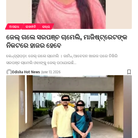
ଅପରାଧ
ରାଜନୀତି
ରାଜ୍ୟ
ଜେଲ୍ ଗଲେ ସରପଞ୍ଚ ଚାମେଲି, ମାଜିଷ୍ଟ୍ରେଟଙ୍କ
ନିକଟରେ ହାଜର ହେବେ
କେନ୍ଦ୍ରାପଡ଼ା: ଜେଲ୍ ଗଲେ ଚାମେଲି । ଜାମିନ୍ ଆବେଦନ ଖାରଜ ପରେ ତିଖିରି
ସରପଞ୍ଚ ଚାମେଲି ଓଝାଙ୍କୁ ଜେଲ୍ ପଠାଯାଇଛି…
Odisha Hot News
June 13, 2026