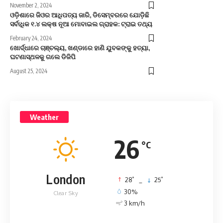
November 2, 2024
ଓଡ଼ିଶାରେ ଜିଓର ଆଧିପତ୍ୟ ଜାରି, ଡିସେମ୍ବରରେ ଯୋଡ଼ିଛି
ସର୍ବାଧିକ ୧.୪ ଲକ୍ଷ ନୂଆ ମୋବାଇଲ ଗ୍ରାହକ: ଟ୍ରାଇ ତଥ୍ୟ
February 24, 2024
ଖୋର୍ଦ୍ଧାରେ ଚାଞ୍ଚଲ୍ୟ, ଖଣ୍ଡାରେ ହାଣି ଯୁବକଙ୍କୁ ହତ୍ୟା,
ଘଟଣାସ୍ଥଳକୁ ଗଲେ ଡିଜିପି
August 25, 2024
Weather
26
°C
London
°
°
28
_
25
30%
Clear Sky
3 km/h