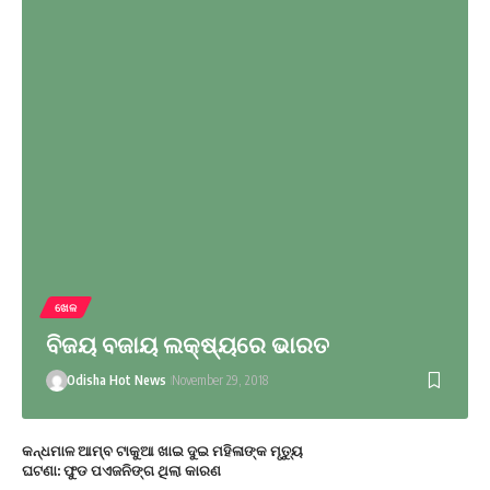
ଖେଳ
ବିଜୟ ବଜାୟ ଲକ୍ଷ୍ୟରେ ଭାରତ
Odisha Hot News
November 29, 2018
କନ୍ଧମାଳ ଆମ୍ବ ଟାକୁଆ ଖାଇ ଦୁଇ ମହିଳାଙ୍କ ମୃତ୍ୟୁ
ଘଟଣା: ଫୁଡ ପଏଜନିଙ୍ଗ ଥିଲା କାରଣ