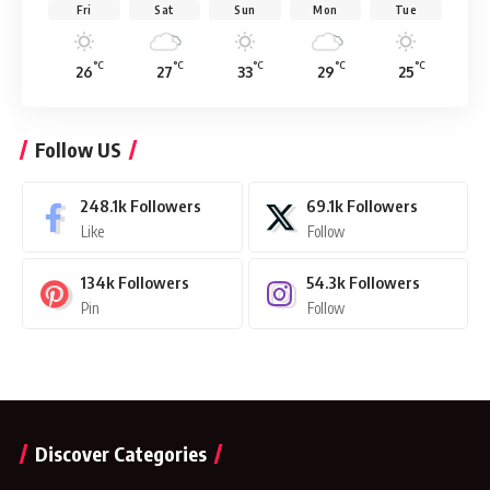
Fri
Sat
Sun
Mon
Tue
°C
°C
°C
°C
°C
26
27
33
29
25
Follow US
248.1k
Followers
69.1k
Followers
Like
Follow
134k
Followers
54.3k
Followers
Pin
Follow
Discover Categories
24 Articles
291 Articles