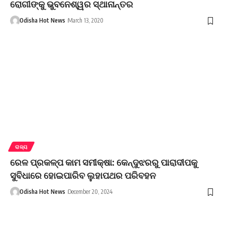
ରୋଗୀଙ୍କୁ ଭୁବନେଶ୍ୱର ସ୍ଥାନାନ୍ତର
Odisha Hot News
March 13, 2020
ରାଜ୍ୟ
ରେଳ ପ୍ରକଳ୍ପ କାମ ସମୀକ୍ଷା: କେନ୍ଦୁଝରରୁ ପାରାଦୀପକୁ
ସୁବିଧାରେ ହୋଇପାରିବ ଲୁହାପଥର ପରିବହନ
Odisha Hot News
December 20, 2024