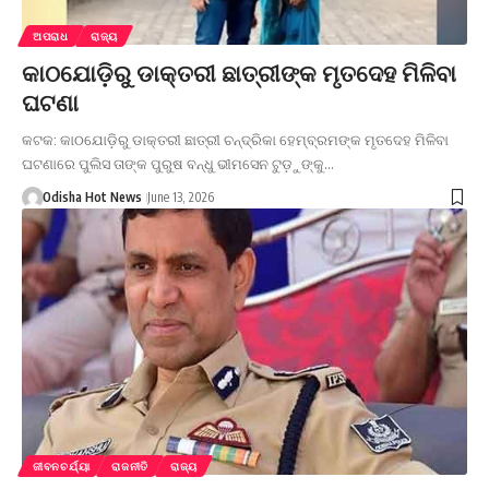
ଅପରାଧ
ରାଜ୍ୟ
କାଠଯୋଡ଼ିରୁ ଡାକ୍ତରୀ ଛାତ୍ରୀଙ୍କ ମୃତଦେହ ମିଳିବା
ଘଟଣା
କଟକ: କାଠଯୋଡ଼ିରୁ ଡାକ୍ତରୀ ଛାତ୍ରୀ ଚନ୍ଦ୍ରିକା ହେମ୍ବ୍ରମଙ୍କ ମୃତଦେହ ମିଳିବା
ଘଟଣାରେ ପୁଲିସ ତାଙ୍କ ପୁରୁଷ ବନ୍ଧୁ ଭୀମସେନ ଟୁଡ଼ୁଙ୍କୁ…
Odisha Hot News
June 13, 2026
ଜୀବନଚର୍ଯ୍ୟା
ରାଜନୀତି
ରାଜ୍ୟ