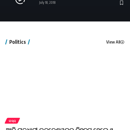
July 18, 2018
Politics
View All
ରାଜ୍ୟ
ଆଜି ରାଜଧାନୀ ଭୁବନେଶ୍ୱରରୁ ଚିହ୍ନଟ ହେଲେ ୯