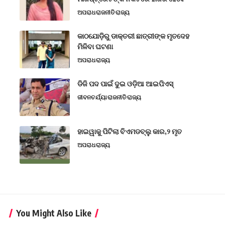
ଅପରାଧ
ରାଜନୀତି
ରାଜ୍ୟ
କାଠଯୋଡ଼ିରୁ ଡାକ୍ତରୀ ଛାତ୍ରୀଙ୍କ ମୃତଦେହ
ମିଳିବା ଘଟଣା
ଅପରାଧ
ରାଜ୍ୟ
ଡିଜି ପଦ ପାଇଁ ଦୁଇ ଓଡ଼ିଆ ଆଇପିଏସ୍
ଜୀବନଚର୍ଯ୍ୟା
ରାଜନୀତି
ରାଜ୍ୟ
ହାଇୱାକୁ ପିଟିଲା ବିଏମଡବ୍ଲୁ କାର,୨ ମୃତ
ଅପରାଧ
ରାଜ୍ୟ
You Might Also Like