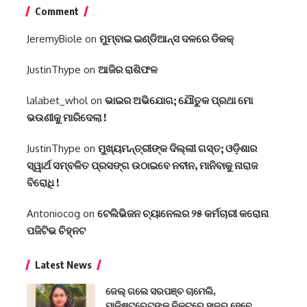
Comment
JeremyBiole
on
ମୁମ୍ବାଇ ଇଣ୍ଡିଆନ୍ସ ଦଳରେ ଡିକକ୍‌
JustinThype
on
ଆଜିର ରାଶିଫଳ
lalabet_whol
on
ଭାଇର ଅଭିଯୋଗ; ଯୌତୁକ ପ୍ରଥା ମୋ
ଭଉଣୀକୁ ମାରିଦେଲା !
JustinThype
on
ମୁଖ୍ୟମନ୍ତ୍ରୀଙ୍କ ଦିଲ୍ଲୀ ଗସ୍ତ; ଓଡ଼ିଶାର
ସ୍ୱାର୍ଥ ସମ୍ବଳିତ ପ୍ରସଙ୍ଗ ଉଠାଇବେ ନବୀନ, ମାନିବାକୁ ନାରାଜ
ବିରୋଧି !
Antoniocog
on
ଟେଲିଭିଜନ ଚ୍ୟାନେଲର ୨୫ କର୍ମଚାରୀ କରୋନା
ପଜିଟିଭ ଚିହ୍ନଟ
Latest News
ଜେଲ୍ ଗଲେ ସରପଞ୍ଚ ଚାମେଲି,
ମାଜିଷ୍ଟ୍ରେଟଙ୍କ ନିକଟରେ ହାଜର ହେବେ