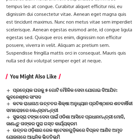
tempus leo at congue. Curabitur aliquet efficitur nisi, eu
dignissim dui consectetur vitae. Aenean eget magna quis
est tincidunt maximus. Nunc non metus vitae sem imperdiet
scelerisque. Aenean egestas euismod ante, id congue ligula
egestas sed. Quisque eros enim, dignissim non efficitur
posuere, viverra in velit. Aliquam ac pretium sem.
Suspendisse fringilla mattis orci in consequat. Mauris quis
nulla sed dui volutpat semper eget at neque.
You Might Also Like
ପ୍ରତ୍ୟେକ ଘରକୁ ୫ ଗୋଟି ମୌଳିକ ସେବା ଯୋଗାଇ ଦିଆଯିବ:
ଭୁବନେଶ୍ଵର ସାଂସଦ
କଟକ ରାଧାନାଥ ଉଚ୍ଚତର ଶିକ୍ଷା ଅନୁଧ୍ୟାନ ପ୍ରତିଷ୍ଠାନର ଶତବାର୍ଷିକୀ
ସମାରୋହରେ କେନ୍ଦ୍ରମନ୍ତ୍ରୀ
ସୁଭଦ୍ରା ଟଙ୍କା ଦେବା ପାଇଁ ଓଡିଶା ଆସିବେ ପ୍ରଧାନମନ୍ତ୍ରୀ ମୋଦି,
ଜାଣନ୍ତୁ ତାଙ୍କର ପୁରା ଗସ୍ତ କାର୍ଯ୍ୟକ୍ରମ
ଉତ୍ତର ଓଡ଼ିଶାର ରେଳ ଷ୍ଟେସନଗୁଡ଼ିକରେ ବିପ୍ଳବ ଆଣିବ ଅମୃତ
ଯୋଜନାରେ ଆଧୁନିକ ଭିତ୍ତିଭୂମି