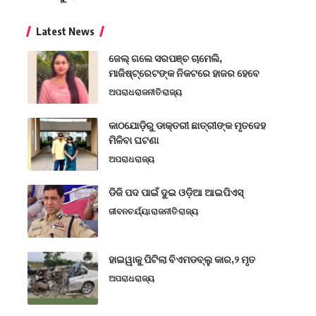
Latest News
ଜେଲ୍ ଗଲେ ସରପଞ୍ଚ ଚାମେଲି,
ମାଜିଷ୍ଟ୍ରେଟଙ୍କ ନିକଟରେ ହାଜର ହେବେ
ଅପରାଧ
ରାଜନୀତି
ରାଜ୍ୟ
କାଠଯୋଡ଼ିରୁ ଡାକ୍ତରୀ ଛାତ୍ରୀଙ୍କ ମୃତଦେହ
ମିଳିବା ଘଟଣା
ଅପରାଧ
ରାଜ୍ୟ
ଡିଜି ପଦ ପାଇଁ ଦୁଇ ଓଡ଼ିଆ ଆଇପିଏସ୍
ଜୀବନଚର୍ଯ୍ୟା
ରାଜନୀତି
ରାଜ୍ୟ
ହାଇୱାକୁ ପିଟିଲା ବିଏମଡବ୍ଲୁ କାର,୨ ମୃତ
ଅପରାଧ
ରାଜ୍ୟ