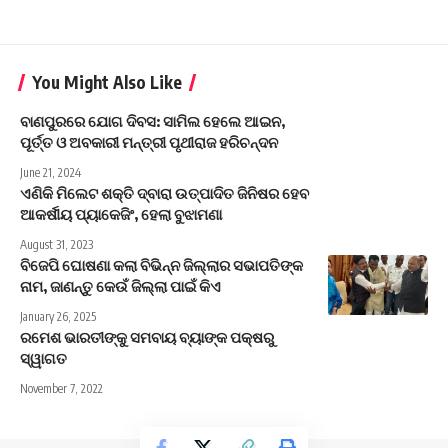
You Might Also Like
ବାଣପୁରରେ ଯୋଗ ଦିବସ: ସାମିଲ ହେଲେ ଆଇନ,
ପୂର୍ତ୍ତ ଓ ଅବକାରୀ ମନ୍ତ୍ରୀ ପୃଥୀରାଜ ହରିଚନ୍ଦନ
June 21, 2024
ଏଣିକି ମିଲେଟ ଶକ୍ତି ଦ୍ବାରା ଉତ୍ପାଦିତ ଜିନିଷର ହେବ
ଆକର୍ଷୀୟ ପ୍ୟାକେଜିଂ, ହେଲା ବୁଝାମଣା
August 31, 2023
ବିଜେପି ଘୋଷଣା କଲା ବିଭିନ୍ନ ଜିଲ୍ଲାର ସଭାପତିଙ୍କ
ନାମ, ଜାଣନ୍ତୁ କେଉଁ ଜିଲ୍ଲା ପାଇଁ କିଏ
January 26, 2025
ରମେଶ ଭାରତୀଙ୍କୁ ସମବାୟ ବ୍ୟାଙ୍କ ପକ୍ଷରୁ
ସ୍ୱାଗତ
November 7, 2022