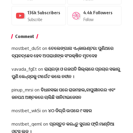
136k
Subscribers
4.4k
Followers
Subscribe
Follow
Comment
mostbet_duSt
on
ତେଲେଙ୍ଗାନା ଏନ୍‌କାଉଣ୍ଟର: ପୁଣିଥରେ
ବ୍ୟବଚ୍ଛେଦ ହେବ ଅପରାଧୀଙ୍କ ସଂରକ୍ଷିତ ମୃତଦେହ
vavada_fgEt
on
ରାୟଗଡ଼ା ଓ ଗଜପତି ଜିଲ୍ଲାରେ ପ୍ରଚାର ସଭାରୁ
ପୁଣି କେନ୍ଦ୍ରକୁ ଟାର୍ଗେଟ କଲେ ନବୀନ ।
pinup_mrsi
on
ବିଧାନସଭା ପରେ ରାଜମହଲ,ବାପୁଜୀନଗର ଏବଂ
ଜନପଥ ଅଞ୍ଚଳରେ ଚାଲିଛି ସାନିଟାଇଜେସନ
mostbet_wkSi
on
୪୦ ଡିଗ୍ରି ଉପରେ ୯ ସହର
mostbet_qeml
on
ପ୍ରସ୍ତୁତ କରନ୍ତୁ ସୁଗାର ଫ୍ରି ମାଣ୍ଡିଆ
ଓଟସ ଲଡୁ ।