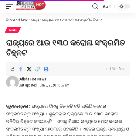
Aa
Font
Resizer
Odisha Hot News
>
ରାଜ୍ୟ
>
ରାଜ୍ୟରେ ଆଉ ୧୩୦ କରୋନା ସଂକ୍ରମିତ ଚିହ୍ନଟ
ରାଜ୍ୟ
ରାଜ୍ୟରେ ଆଉ ୧୩୦ କରୋନା ସଂକ୍ରମିତ
ଚିହ୍ନଟ
1 Min Read
Odisha Hot News
Last updated: June 5, 2020 10:57 am
ଭୁବନେଶ୍ବର :
ରାଜ୍ୟରେ ଦିନକୁ ଦିନ ବଢି ବଢି ଚାଲିଛି କରୋନା
ସଂକ୍ରମିତଙ୍କ ସଂଖ୍ୟା । ଶୁକ୍ରବାର ରାଜ୍ୟରେ ଆଉ ୧୩୦ କରୋନା
ପଜିଟିଭ୍ ଚିହ୍ନଟ ହୋଇଛନ୍ତି । ଏହାକୁ ମିଶାଇ ରାଜ୍ୟରେ ମୋଟ୍ କରୋନା
ସଂକ୍ରମିତଙ୍କ ସଂଖ୍ୟା ୨୬୦୮ରେ ପହଞ୍ଚିଛି । ଏନେଇ ରାଜ୍ୟ ସ୍ବାସ୍ଥ୍ୟ ଓ