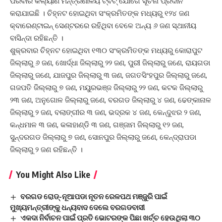
ପରିବାର କଲ୍ୟାଣ ମନ୍ତ୍ରଣାଳୟ ଟ୍ବିଟ୍ ଯୋଗେ ସୂଚନା ପ୍ରଦାନ
କରାଯାଇଛି । ଚିହ୍ନଟ ହୋଇଥିବା ସଂକ୍ରମିତଙ୍କ ମଧ୍ୟରୁ ୧୨୪ ଜଣ
କ୍ବାରେଣ୍ଟାଇନ୍ ସେଣ୍ଟରରେ ରହିଥିବା ବେଳେ ଅନ୍ୟ ୬ ଜଣ ସ୍ଥାନୀୟ
ବାସିନ୍ଦା ରହିଛନ୍ତି ।
ଶୁକ୍ରବାର ଚିହ୍ନଟ ହୋଇଥିବା ୧୩୦ ସଂକ୍ରମିତଙ୍କ ମଧ୍ୟରୁ କୋରାପୁଟ
ଜିଲ୍ଲାରୁ ୬ ଜଣ, ଖୋର୍ଦ୍ଧା ଜିଲ୍ଲାରୁ ୨୨ ଜଣ, ପୁରୀ ଜିଲ୍ଲାରୁ ଜଣେ, ରାୟଗଡା
ଜିଲ୍ଲାରୁ ଜଣେ, ଯାଜପୁର ଜିଲ୍ଲାରୁ ୩ ଜଣ, ଜଗତସିଂହପୁର ଜିଲ୍ଲାରୁ ଜଣେ,
ଗଜପତି ଜିଲ୍ଲାରୁ ୭ ଜଣ, ମୟୁରଭଞ୍ଜ ଜିଲ୍ଲାରୁ ୨୨ ଜଣ, କଟକ ଜିଲ୍ଲାରୁ
୨୩ ଜଣ, ଅନୁଗୋଳ ଜିଲ୍ଲାରୁ ଜଣେ, ବରଗଡ ଜିଲ୍ଲାରୁ ୪ ଜଣ, ଢେଙ୍କାନାଳ
ଜିଲ୍ଲାରୁ ୨ ଜଣ, ବଲାଙ୍ଗୀର ୩ ଜଣ, ଭଦ୍ରକ ୪ ଜଣ, କେନ୍ଦୁଝର ୨ ଜଣ,
କନ୍ଧମାଳ ୩ ଜଣ, କଳାହାଣ୍ଡି ୩ ଜଣ, ଗଞ୍ଜାମ ଜିଲ୍ଲାରୁ ୧୨ ଜଣ,
ସୁନ୍ଦରଗଡ ଜିଲ୍ଲାରୁ ୭ ଜଣ, ସୋନପୁର ଜିଲ୍ଲାରୁ ଜଣେ, କେନ୍ଦ୍ରାପଡା
ଜିଲ୍ଲାରୁ ୨ ଜଣ ରହିଛନ୍ତି ।
You Might Also Like
ବରଗଡ ରୋଡ୍-ନୂଆପଡା ନୂତନ ରେଳପଥ ମଞ୍ଜୁରି ପାଇଁ
ମୁଖ୍ୟମନ୍ତ୍ରୀଙ୍କୁ ଧନ୍ୟବାଦ ଦେଲେ ବରଗଡବାସୀ
ଏକଦା ନିର୍ବାଚନ ପାଇଁ ପ୍ରତି ଭୋଟରଙ୍କ ପିଛା ଖର୍ଚ୍ଚ ହେଉଥିଲା ୩୦