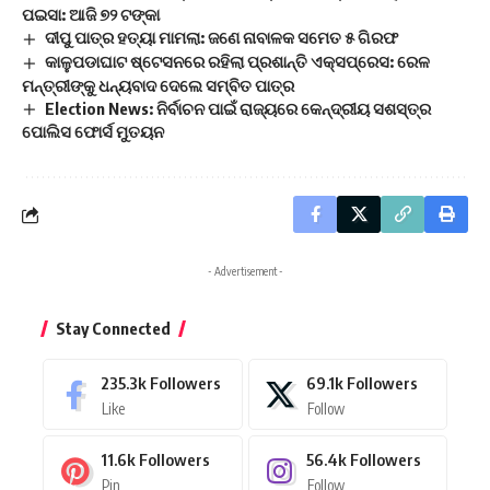
ପଇସା: ଆଜି ୭୨ ଟଙ୍କା
ଦୀପୁ ପାତ୍ର ହତ୍ୟା ମାମଲା: ଜଣେ ନାବାଳକ ସମେତ ୫ ଗିରଫ
କାଳୁପଡାଘାଟ ଷ୍ଟେସନରେ ରହିଲା ପ୍ରଶାନ୍ତି ଏକ୍ସପ୍ରେସ: ରେଳ
ମନ୍ତ୍ରୀଙ୍କୁ ଧନ୍ୟବାଦ ଦେଲେ ସମ୍ବିତ ପାତ୍ର
Election News: ନିର୍ବାଚନ ପାଇଁ ରାଜ୍ୟରେ କେନ୍ଦ୍ରୀୟ ସଶସ୍ତ୍ର
ପୋଲିସ ଫୋର୍ସ ମୁତୟନ
- Advertisement -
Stay Connected
235.3k
Followers
69.1k
Followers
Like
Follow
11.6k
Followers
56.4k
Followers
Pin
Follow