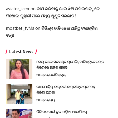
aviator_icmr
on
କାମ କରିବାକୁ ଯାଇ ଝିଅ ତାମିଲନାଡ଼ୁରେ
ନିଖୋଜ; ଗୁହାରୀ ପରେ ମଧ୍ୟ ଶୁଣୁନି ସରକାର !
mostbet_fvMa
on
ବିଭିନ୍ନ ଦାବି ନେଇ ଆଜିଠୁ ବଲାଙ୍ଗିର
ବନ୍ଦ
Latest News
ଜେଲ୍ ଗଲେ ସରପଞ୍ଚ ଚାମେଲି, ମାଜିଷ୍ଟ୍ରେଟଙ୍କ
ନିକଟରେ ହାଜର ହେବେ
ଅପରାଧ
ରାଜନୀତି
ରାଜ୍ୟ
କାଠଯୋଡ଼ିରୁ ଡାକ୍ତରୀ ଛାତ୍ରୀଙ୍କ ମୃତଦେହ
ମିଳିବା ଘଟଣା
ଅପରାଧ
ରାଜ୍ୟ
ଡିଜି ପଦ ପାଇଁ ଦୁଇ ଓଡ଼ିଆ ଆଇପିଏସ୍