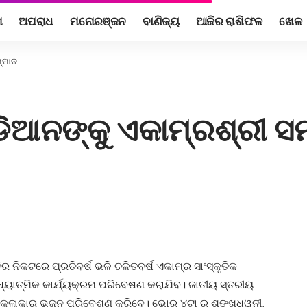
ଶ
ଅପରାଧ
ମନୋରଞ୍ଜନ
ବାଣିଜ୍ୟ
ଆଜିର ରାଶିଫଳ
ଖେଳ
ମ୍ମାନ
୍ଡିଆନଙ୍କୁ ଏକାମ୍ରଶ୍ରୀ ସ
ର ନିକଟରେ ପ୍ରତିବର୍ଷ ଭଳି ଚଳିତବର୍ଷ ଏକାମ୍ର ସାଂସ୍କୃତିକ
ୟାତ୍ମିକ କାର୍ଯ୍ୟକ୍ରମ ପରିବେଷଣ କରାଯିବ। ଜାତୀୟ ସ୍ତରୀୟ
ମା କଳାକାର ଭଜନ ପରିବେଶଣ କରିବେ। ଭୋର ୪ଟା ରୁ ଶଙ୍ଖଧ୍ୱନୀ,