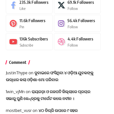
235.3k
Followers
69.1k
Followers
Like
Follow
11.6k
Followers
56.4k
Followers
Pin
Follow
136k
Subscribers
4.4k
Followers
Subscribe
Follow
Comment
JustinThype
on
ଦୁବାଇରେ ଫସିଥିବା ୪ ଓଡ଼ିଆ ଯୁବକଙ୍କୁ
ଉଦ୍ଧାର କଲା ଓଡ଼ିଶା-ମୋ ପରିବାର
1win_vjMn
on
ରାୟଗଡ଼ା ଓ ଗଜପତି ଜିଲ୍ଲାରେ ପ୍ରଚାର
ସଭାରୁ ପୁଣି କେନ୍ଦ୍ରକୁ ଟାର୍ଗେଟ କଲେ ନବୀନ ।
mostbet_vusr
on
୪୦ ଡିଗ୍ରି ଉପରେ ୯ ସହର