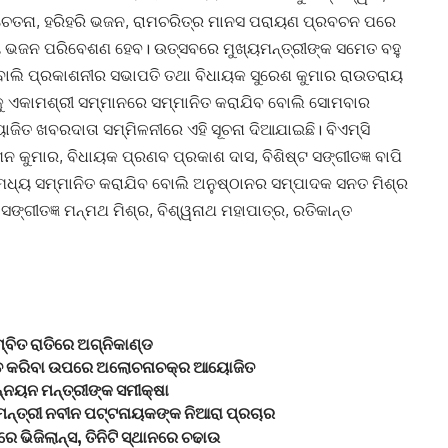
 ଚେତନା, ହରିହରି ଭଜନ, ରାମଚରିତ୍ର ମାନସ ପରାୟଣ ପ୍ରବଚନ ପରେ
ରୀୟ ଭଜନ ପରିବେଶଣ ହେବ। ଉତ୍ସବରେ ମୁଖ୍ୟମନ୍ତ୍ରୀଙ୍କ ସମେତ ବହୁ
ି ବୋଲି ପ୍ରକାଶନୀର ସଭାପତି ତଥା ବିଧାୟକ ସୁରେଶ କୁମାର ରାଉତରାୟ
ନଙ୍କୁ ଏକାମଶ୍ରୀ ସମ୍ମାନରେ ସମ୍ମାନିତ କରାଯିବ ବୋଲି ସୋମବାର
ଜିତ ଖବରଦାତା ସମ୍ମିଳନୀରେ ଏହି ସୂଚନା ଦିଆଯାଇଛି। ବିଏମ୍‌ସି
ନ କୁମାର, ବିଧାୟକ ପ୍ରଣବ ପ୍ରକାଶ ଦାସ, ବିଶିଷ୍ଟ ସଙ୍ଗୀତଜ୍ଞ ବାପି
ମଧ୍ୟ ସମ୍ମାନିତ କରାଯିବ ବୋଲି ଅନୁଷ୍ଠାନର ସମ୍ପାଦକ ସନତ ମିଶ୍ର
୍ଗୀତଜ୍ଞ ମନ୍ମଥ ମିଶ୍ର, ବିଶ୍ୱନାଥ ମହାପାତ୍ର, ରତିକାନ୍ତ
୍ବିତ ରାତିରେ ଅଗ୍ନିକାଣ୍ଡ
ିହତ କରିବା ଉପରେ ଅଲୋଚନାଚକ୍ର ଆୟୋଜିତ
ନ୍ନୟନ ମନ୍ତ୍ରୀଙ୍କ ସମୀକ୍ଷା
ନ୍ତ୍ରୀ ନବୀନ ପଟ୍ଟନାୟକଙ୍କ ନିଆରା ପ୍ରଚାର
 ଭିଜିଲାନ୍ସ, ତିନିଟି ସ୍ଥାନରେ ଚଢାଉ