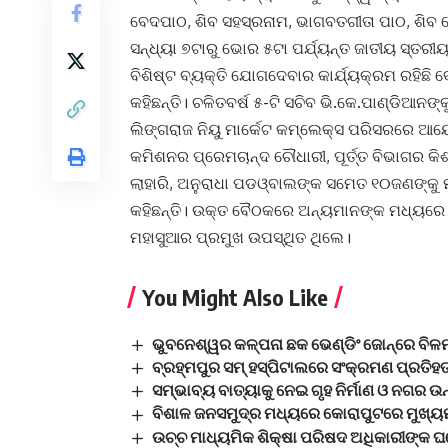
ବେଦପାଠ, ଶିବ ସହସ୍ରନାମ, ଭାଗବତଗୀତା ପାଠ, ଶିବ
ସନ୍ଧ୍ୟା ୭ଟାରୁ ଭୋର ୫ଟା ପର୍ଯ୍ୟନ୍ତ ଜାତୀୟ ସ୍ତ
ବିଶିଷ୍ଟ ବ୍ୟକ୍ତି ଯୋଗଦେବାର କାର୍ଯ୍ୟକ୍ରମ ରହିଛ
କହିଛନ୍ତି। ଚଳିତବର୍ଷ ୫-ଟି ସଚିବ ଭି.କେ.ପାଣ୍ଡିଆ
ଲିଙ୍ଗରାଜ ନିୟୁ ମାର୍କେଟ କମ୍ଲେକ୍ସ ପରିସରରେ ଆୟୋ
କମିଶନର ପ୍ରେମଚାନ୍ଦ ଚୌଧାରୀ, ପୂର୍ତ୍ତ ବିଭାଗର କିଶ
ଲାହାରି, ଅନୁରାଧା ପଡଓ୍ବାଲଙ୍କ ସମେତ ୧୦ଜଣଙ୍କୁ 
କହିଛନ୍ତି। ଉକ୍ତ ବୈଠକରେ ଅନ୍ୟମାନଙ୍କ ମଧ୍ୟରେ ସଙ
ମହାସୁଆର ପ୍ରମୁଖ ଉପସ୍ଥିତ ଥିଲେ।
You Might Also Like
ଭୁବନେଶ୍ୱର କଳ୍ପନା ଛକ ଭେଣ୍ଡିଂ ଜୋନ୍‌ରେ ବିଳମ
ବ୍ରହ୍ମପୁର ସମ୍ ହସ୍ପିଟାଲରେ ସଂକ୍ରମଣ ପ୍ରତ
ସମ୍ଭାବ୍ୟ ବାତ୍ୟାକୁ ନେଇ ଗୃହ ନିର୍ମାଣ ଓ ନଗର ଉ
ବିଶାଳ ଜନସମୁଦ୍ର ମଧ୍ୟରେ କୋରାପୁଟରେ ମୁଖ୍ୟମ
ଉଚ୍ଚ ମାଧ୍ୟମିକ ଶିକ୍ଷା ପରିଷଦ ଅଧିକାରୀଙ୍କ ଘରେ