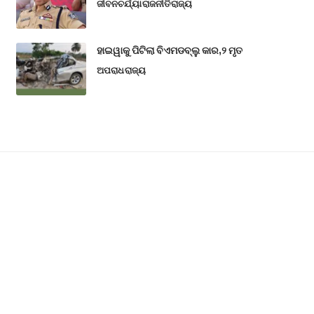
ଜୀବନଚର୍ଯ୍ୟା
ରାଜନୀତି
ରାଜ୍ୟ
ହାଇୱାକୁ ପିଟିଲା ବିଏମଡବ୍ଲୁ କାର,୨ ମୃତ
ଅପରାଧ
ରାଜ୍ୟ