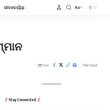
ଜୀବନଚର୍ଯ୍ୟା
Aa
Font
Resizer
ମ୍ମାନ
1 Min Read
Share
- Advertisement -
Stay Connected