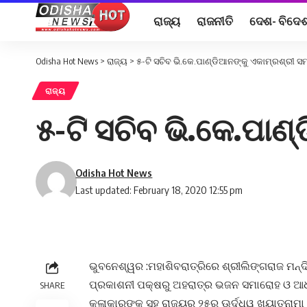
ରାଜ୍ୟ
ରାଜନୀତି
ଦେଶ- ବିଦେ
Odisha Hot News
>
ରାଜ୍ୟ
>
୫-ଟି ସଚିବ ଭି.କେ.ପାଣ୍ଡିଆନଙ୍କୁ ଏକାମ୍ରଶ୍ରୀ ସ
ରାଜ୍ୟ
୫-ଟି ସଚିବ ଭି.କେ.ପାଣ
Odisha Hot News
Last updated: February 18, 2020 12:55 pm
ଭୁବନେଶ୍ୱର :ମହାଶିବରାତ୍ରିରେ ଶ୍ରୀଲିଙ୍ଗରାଜ ମନ୍ଦି
ପ୍ରକାଶନୀ ପକ୍ଷରୁ ଅହରାତ୍ର ଭଜନ ସମାରୋହ ଓ ଆଧ୍
SHARE
କଳାକାରଙ୍କ ସହ ରାଜ୍ୟର ୨୫ରୁ ଊର୍ଦ୍ଧ୍ୱ ଖ୍ୟାତନା