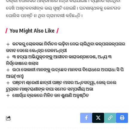
ଦିଲ୍ଲୀ ପୋଲିସର ଆକ୍ରମଣର ନିନ୍ଦା କରାଯାଇଛି। ବ୍ୟାନର ଲାଗିଥିବା
ଦେଖି ଅଞ୍ଚଳବାସୀଙ୍କ ଭୟ ସୃଷ୍ଟି ହୋଇଛି। ଘଟଣାସ୍ଥଳକୁ କୋଟଗଡ
ପୋଲିସ ପହଞ୍ଚି ନ ଥିବା ଗ୍ରାମବାସୀ କହିଛନ୍ତି।
You Might Also Like
କଟକରୁ ଲୋକସଭା ନିର୍ବାଚନ ଲଢ଼ିବା ନେଇ ଚାଲିଥିବା କଳ୍ପନାଜଳ୍ପନାର
ଜବାବ ଦେଲେ କେନ୍ଦ୍ର ରେଳମନ୍ତ୍ରୀ
୩ ହତ୍ୟା ଅଭିଯୁକ୍ତଙ୍କୁ ଆଜୀବନ କାରାଦଣ୍ଡାଦେଶ, ଅନ୍ୟ ୩
ନିର୍ଦ୍ଦୋଷରେ ଖଲାସ
ଉଠା ଦୋକାନୀ ମାନଙ୍କୁ ଉଚ୍ଛେଦ ମାନବତା ବିରୋଧରେ ଅପରାଧ: ସି ପି
ଆଇ(ଏମ୍)
ପଞ୍ଚମ ଶ୍ରେଣୀ ଛାତ୍ରୀ ପାଞ୍ଚ ମାସର ଅନ୍ତସତ୍ୱା, ଜେଲ୍ ଗଲେ
ଟ୍ୟୁସନ ମାଷ୍ଟରାଣୀଙ୍କ ବାପା ସମେତ ସମ୍ପର୍କୀୟ ଅଜା
ଖୋର୍ଦ୍ଧା ବ୍ଲକରେ ମିଳିତ ଜନ ଶୁଣାଣି ଅନୁଷ୍ଠିତ