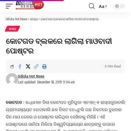
Aa
Font
Resizer
Odisha Hot News
>
ରାଜ୍ୟ
>
କୋଟଗଡ ବ୍ଲକରେ ଲାଗିଲା ମାଓବାଦୀ ପୋଷ୍ଟର
ରାଜ୍ୟ
କୋଟଗଡ ବ୍ଲକରେ ଲାଗିଲା ମାଓବାଦୀ
ପୋଷ୍ଟର
0 Min Read
Odisha Hot News
Last updated: December 18, 2019 11:04 am
କୋଟଗଡ :
କନ୍ଧମାଳ ଜିଲା କୋଟଗଡ ମୁନିଗୁଡା ଏନଏଚ୍‌-୫ ରାସ୍ତାଜୁଡାବାଲି
ଗ୍ରାମପଞ୍ଚାୟତ ଗେଟାବାଲି ଛକ ନିକଟ ତେନ୍ତୁଲି ଗଛ ନିକଟରେ ବୁଧବାର
ଦିନ ମାଓ ବେନର ଓ ପୋଷ୍ଟର ଲାଗିଥିବା ଦେଖିବାକୁ ମିଳିଛି। ଏହି
ପୋଷ୍ଟରରେ ଜାମିଆ ମିଲିଆ ବିଶ୍ୱବିଦ୍ୟାଳୟର ଛାତ୍ରଙ୍କୁ ଉପରେ