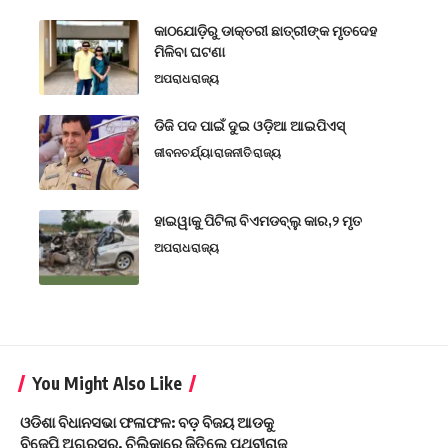
କାଠଯୋଡ଼ିରୁ ଡାକ୍ତରୀ ଛାତ୍ରୀଙ୍କ ମୃତଦେହ
ମିଳିବା ଘଟଣା
ଅପରାଧ
ରାଜ୍ୟ
ଡିଜି ପଦ ପାଇଁ ଦୁଇ ଓଡ଼ିଆ ଆଇପିଏସ୍
ଜୀବନଚର୍ଯ୍ୟା
ରାଜନୀତି
ରାଜ୍ୟ
ହାଇୱାକୁ ପିଟିଲା ବିଏମଡବ୍ଲୁ କାର,୨ ମୃତ
ଅପରାଧ
ରାଜ୍ୟ
You Might Also Like
ଓଡିଶା ବିଧାନସଭା ଫଳାଫଳ: ବଡ଼ ବିଜୟ ଆଡକୁ
ବିଜେପି ଅଗ୍ରସର, ଚିଲିକାରେ ଜିତିଲେ ପୃଥ୍ବୀରାଜ