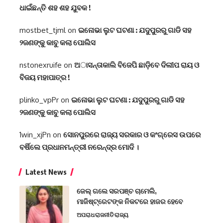
ଧାଇଁଛନ୍ତି ଶହ ଶହ ଯୁବକ !
mostbet_tjml
on
ଇନୋଭା ଲୁଟ ଘଟଣା : ଯଦୁପୁରରୁ ଗାଡି ସହ
୨ଜଣଙ୍କୁ କାବୁ କଲା ପୋଲିସ
nstonexruife
on
ଅାସନ୍ତାକାଲି ବିଜେପି ଛାଡ଼ିବେ ଦିଲୀପ ରାୟ ଓ
ବିଜୟ ମହାପାତ୍ର !
plinko_vpPr
on
ଇନୋଭା ଲୁଟ ଘଟଣା : ଯଦୁପୁରରୁ ଗାଡି ସହ
୨ଜଣଙ୍କୁ କାବୁ କଲା ପୋଲିସ
1win_xjPn
on
ସୋନପୁରରେ ରାଜ୍ୟ ସରକାର ଓ କଂଗ୍ରେସ ଉପରେ
ବର୍ଷିଲେ ପ୍ରଧାନମନ୍ତ୍ରୀ ନରେନ୍ଦ୍ର ମୋଦି ।
Latest News
ଜେଲ୍ ଗଲେ ସରପଞ୍ଚ ଚାମେଲି,
ମାଜିଷ୍ଟ୍ରେଟଙ୍କ ନିକଟରେ ହାଜର ହେବେ
ଅପରାଧ
ରାଜନୀତି
ରାଜ୍ୟ