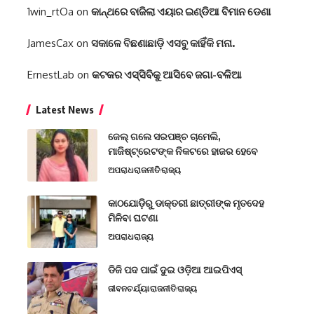
1win_rtOa
on
କାନ୍ଥରେ ବାଜିଲା ଏୟାର ଇଣ୍ଡିଆ ବିମାନ ଡେଣା
JamesCax
on
ସକାଳେ ବିଛଣାଛାଡ଼ି ଏସବୁ କାହିଁକି ମନା.
ErnestLab
on
କଟକର ଏସ୍‌ସିବିକୁ ଆସିବେ ଜଗା-ବଳିଆ
Latest News
ଜେଲ୍ ଗଲେ ସରପଞ୍ଚ ଚାମେଲି,
ମାଜିଷ୍ଟ୍ରେଟଙ୍କ ନିକଟରେ ହାଜର ହେବେ
ଅପରାଧ
ରାଜନୀତି
ରାଜ୍ୟ
କାଠଯୋଡ଼ିରୁ ଡାକ୍ତରୀ ଛାତ୍ରୀଙ୍କ ମୃତଦେହ
ମିଳିବା ଘଟଣା
ଅପରାଧ
ରାଜ୍ୟ
ଡିଜି ପଦ ପାଇଁ ଦୁଇ ଓଡ଼ିଆ ଆଇପିଏସ୍
ଜୀବନଚର୍ଯ୍ୟା
ରାଜନୀତି
ରାଜ୍ୟ