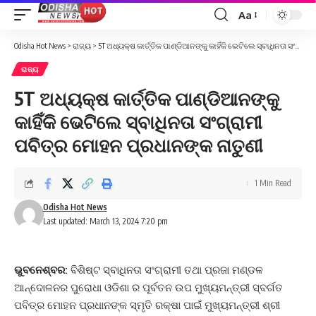
Aa
Font
Resizer
Odisha Hot News
>
ରାଜ୍ୟ
>
5T ଅଧ୍ୟକ୍ଷ କାର୍ତ୍ତିକ ପାଣ୍ଡିଆନଙ୍କୁ କାହିଁକି ଭେଟିଲେ ସ୍ବାଧିନତା ସଂଗ୍ରାମୀ ପବିତ୍ର ମୋହନ ପ୍ରଧାନଙ୍କ ନାତୁଣୀ
ରାଜ୍ୟ
5T ଅଧ୍ୟକ୍ଷ କାର୍ତ୍ତିକ ପାଣ୍ଡିଆନଙ୍କୁ
କାହିଁକି ଭେଟିଲେ ସ୍ବାଧିନତା ସଂଗ୍ରାମୀ
ପବିତ୍ର ମୋହନ ପ୍ରଧାନଙ୍କ ନାତୁଣୀ
1 Min Read
Odisha Hot News
Last updated: March 13, 2024 7:20 pm
ଭୁବନେଶ୍ବର:
ବିଶିଷ୍ଟ ସ୍ବାଧିନତା ସଂଗ୍ରାମୀ ତଥା ପ୍ରଜା ମଣ୍ଡଳ
ଆନ୍ଦୋଳନର ପୁରୋଧା ଓଡିଶା ର ପୂର୍ବତନ ଉପ ମୁଖ୍ୟମନ୍ତ୍ରୀ ସ୍ବର୍ଗତ
ପବିତ୍ର ମୋହନ ପ୍ରଧାନଙ୍କ ସ୍ମୃତି ରକ୍ଷା ପାଇଁ ମୁଖ୍ୟମନ୍ତ୍ରୀ ଶ୍ରୀ