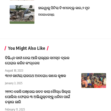
ହାଇୱାକୁ ପିଟିଲା ବିଏମଡବ୍ଲୁ କାର,୨ ମୃତ
ଅପରାଧ
ରାଜ୍ୟ
You Might Also Like
ବିଭିନ୍ନ ଦାବୀ ନେଇ ଆଜି ରାଜ୍ୟର ସମସ୍ତ ବ୍ଲକ
ଘେରାଉ କରିବ କଂଗ୍ରେସ
August 18, 2023
୩୨୬ ଜାତୀୟ ରାଜପଥ ଅବରୋଧ କାଲେ କୃଷକ
January 3, 2025
୨୭୨୦ କେଜି ଗଞ୍ଜେଇ ଜବତ କଲା ବୌଦ୍ଧ ଜିଲ୍ଲା
ପୋଲିସ: ଫେରାର ୩ ଅଭିଯୁକ୍ତଙ୍କୁ ଧରିବା ପାଇଁ
ଚଢ଼ାଉ ଜାରି
February 11, 2025