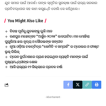
ଯୁବ ସମାଜ ପାଇଁ ଆଦର୍ଶ। ତାଙ୍କ ସ୍ମୃତିର ସୁରକ୍ଷା ପାଇଁ ରାଜ୍ୟ ସରକାର
ପ୍ରତିବଦ୍ଧତାର ସହ କାମ କରୁଛନ୍ତି ବୋଲି ସେ କହିଥିଲେ।
You Might Also Like
ବିବାହ ପୂର୍ବରୁ ଯୁବକଙ୍କୁ ଗୁଳି ମାଡ
ରଣପୁର ମହୋତ୍ସବ “ଅର୍ଜୁନ-୨୦୨୫” ଉଦଘାଟିତ: ମନ ମୋହିଲା
ପୁରୁଲିଆ ଛଉ ନୃତ୍ୟ ଓ ସୌରଭଙ୍କ ସଙ୍ଗୀତ
ନୂଆ ଓଡ଼ିଆ ଚଳଚ୍ଚିତ୍ର “କେମିତି ଏ ସମ୍ପର୍କ” ର ଟ୍ରେଲର ଓ ଫାଷ୍ଟ
ଲୁକ୍ ରିଲିଜ୍
ଟ୍ରେନ ଦୁର୍ଘଟଣାରେ ପ୍ରାଣ ହରାଇଥିବା ବ୍ୟକ୍ତି ମାନଙ୍କ ପାଇଁ
ମୁଖ୍ୟମନ୍ତ୍ରୀଙ୍କ ଶୋକ
ଆଜି ରାଜ୍ୟର ୧୨ ଜିଲ୍ଲାରେ ପ୍ରବଳ ବର୍ଷା
- Advertisement -