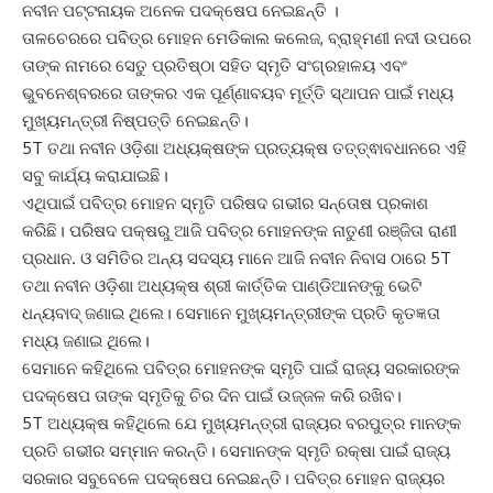
ନବୀନ ପଟ୍ଟନାୟକ ଅନେକ ପଦକ୍ଷେପ ନେଇଛନ୍ତି ।
ତାଳଚେରରେ ପବିତ୍ର ମୋହନ ମେଡିକାଲ କଲେଜ, ବ୍ରାହ୍ମଣୀ ନଦୀ ଉପରେ
ତାଙ୍କ ନାମରେ ସେତୁ ପ୍ରତିଷ୍ଠା ସହିତ ସ୍ମୃତି ସଂଗ୍ରହାଳୟ ଏବଂ
ଭୁବନେଶ୍ବରରେ ତାଙ୍କର ଏକ ପୂର୍ଣ୍ଣାବୟବ ମୂର୍ତ୍ତି ସ୍ଥାପନ ପାଇଁ ମଧ୍ୟ
ମୁଖ୍ୟମନ୍ତ୍ରୀ ନିଷ୍ପତ୍ତି ନେଇଛନ୍ତି।
5T ତଥା ନବୀନ ଓଡ଼ିଶା ଅଧ୍ୟକ୍ଷଙ୍କ ପ୍ରତ୍ୟକ୍ଷ ତତ୍ତ୍ଵାବଧାନରେ ଏହି
ସବୁ କାର୍ଯ୍ୟ କରାଯାଇଛି।
ଏଥିପାଇଁ ପବିତ୍ର ମୋହନ ସ୍ମୃତି ପରିଷଦ ଗଭୀର ସନ୍ତୋଷ ପ୍ରକାଶ
କରିଛି। ପରିଷଦ ପକ୍ଷରୁ ଆଜି ପବିତ୍ର ମୋହନଙ୍କ ନାତୁଣୀ ରଞ୍ଜିତା ରାଣୀ
ପ୍ରଧାନ. ଓ ସମିତିର ଅନ୍ୟ ସଦସ୍ୟ ମାନେ ଆଜି ନବୀନ ନିବାସ ଠାରେ 5T
ତଥା ନବୀନ ଓଡ଼ିଶା ଅଧ୍ୟକ୍ଷ ଶ୍ରୀ କାର୍ତ୍ତିକ ପାଣ୍ଡିଆନଙ୍କୁ ଭେଟି
ଧନ୍ୟବାଦ୍ ଜଣାଇ ଥିଲେ। ସେମାନେ ମୁଖ୍ୟମନ୍ତ୍ରୀଙ୍କ ପ୍ରତି କୃତଜ୍ଞତା
ମଧ୍ୟ ଜଣାଇ ଥିଲେ।
ସେମାନେ କହିଥିଲେ ପବିତ୍ର ମୋହନଙ୍କ ସ୍ମୃତି ପାଇଁ ରାଜ୍ୟ ସରକାରଙ୍କ
ପଦକ୍ଷେପ ତାଙ୍କ ସ୍ମୃତିକୁ ଚିର ଦିନ ପାଇଁ ଉଜ୍ଜଳ କରି ରଖିବ।
5T ଅଧ୍ୟକ୍ଷ କହିଥିଲେ ଯେ ମୁଖ୍ୟମନ୍ତ୍ରୀ ରାଜ୍ୟର ବରପୁତ୍ର ମାନଙ୍କ
ପ୍ରତି ଗଭୀର ସମ୍ମାନ କରନ୍ତି। ସେମାନଙ୍କ ସ୍ମୃତି ରକ୍ଷା ପାଇଁ ରାଜ୍ୟ
ସରକାର ସବୁବେଳେ ପଦକ୍ଷେପ ନେଇଛନ୍ତି। ପବିତ୍ର ମୋହନ ରାଜ୍ୟର