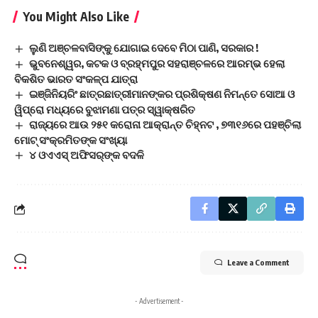
You Might Also Like
ଲୁଣି ଅଞ୍ଚଳବାସିଙ୍କୁ ଯୋଗାଇ ଦେବେ ମିଠା ପାଣି, ସରକାର !
ଭୁବନେଶ୍ୱର, କଟକ ଓ ବ୍ରହ୍ମପୁର ସହରାଞ୍ଚଳରେ ଆରମ୍ଭ ହେଲା
ବିକଶିତ ଭାରତ ସଂକଳ୍ପ ଯାତ୍ରା
ଇଞ୍ଜିନିୟରିଂ ଛାତ୍ରଛାତ୍ରୀମାନଙ୍କର ପ୍ରଶିକ୍ଷଣ ନିମନ୍ତେ ସୋଆ ଓ
ୱିପ୍ରୋ ମଧ୍ୟରେ ବୁଝାମଣା ପତ୍ର ସ୍ୱାକ୍ଷରିତ
ରାଜ୍ୟରେ ଆଉ ୨୫୧ କରୋନା ଆକ୍ରାନ୍ତ ଚିହ୍ନଟ , ୭୩୧୬ରେ ପହଞ୍ଚିଲା
ମୋଟ୍ ସଂକ୍ରମିତଙ୍କ ସଂଖ୍ୟା
୪ ଓଏଏସ୍‌ ଅଫିସର୍‌ଙ୍କ ବଦଳି
Leave a Comment
- Advertisement -