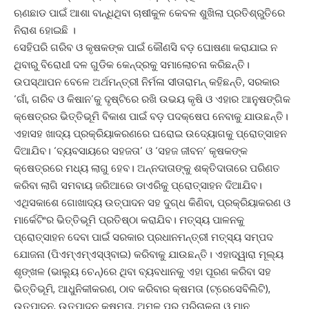
ଋଣଛାଡ ପାଇଁ ଆଶା ବାନ୍ଧିଥିବା ଚାଷୀକୁଳ କେବଳ ଶୁଖିଲା ପ୍ରତିଶ୍ରୁତିରେ
ନିରାଶ ହୋଇଛି ।
ସେହିପରି ଗରିବ ଓ କୃଷକଙ୍କ ପାଇଁ କୌଣସି ବଡ଼ ଘୋଷଣା କରାଯାଇ ନ
ଥିବାରୁ ବିରୋଧୀ ଦଳ ଗୁଡିକ କେନ୍ଦ୍ରକୁ ସମାଲୋଚନା କରିଛନ୍ତି।
ଉପସ୍ଥାପନ ବେଳେ ଅର୍ଥମନ୍ତ୍ରୀ ନିର୍ମଳା ସୀତାରାମନ୍‌ କହିଛନ୍ତି, ସରକାର
‘ଗାଁ, ଗରିବ ଓ କିଷାନ’କୁ ଦୃଷ୍ଟିରେ ରଖି ଉଭୟ କୃଷି ଓ ଏହାର ଆନୁଷଙ୍ଗିକ
କ୍ଷେତ୍ରର ଭିତ୍ତିଭୂମି ବିକାଶ ପାଇଁ ବଡ଼ ପଦକ୍ଷେପ ନେବାକୁ ଯାଉଛନ୍ତି।
ଏହାସହ ଖାଦ୍ୟ ପ୍ରକ୍ରିୟାକରଣରେ ଘରୋଇ ଉଦ୍ୟୋଗକୁ ପ୍ରୋତ୍ସାହନ
ଦିଆଯିବ। ‘ବ୍ୟବସାୟରେ ସହଜତା’ ଓ ‘ସହଜ ଜୀବନ’ କୃଷକଙ୍କ
କ୍ଷେତ୍ରରେ ମଧ୍ୟ ଲାଗୁ ହେବ। ଅନ୍ନଦାତାଙ୍କୁ ଶକ୍ତିଦାତାରେ ପରିଣତ
କରିବା ଲାଗି ସମବାୟ ଜରିଆରେ ଡାଏରିକୁ ପ୍ରୋତ୍ସାହନ ଦିଆଯିବ।
ଏଥିସକାଶେ ଗୋଖାଦ୍ୟ ଉତ୍ପାଦନ ସହ ଦୁଗ୍ଧ କିଣିବା, ପ୍ରକ୍ରିୟାକରଣ ଓ
ମାର୍କେଟିଂର ଭିତ୍ତିଭୂମି ପ୍ରତିଷ୍ଠା କରାଯିବ। ମତ୍ସ୍ୟ ପାଳନକୁ
ପ୍ରୋତ୍ସାହନ ଦେବା ପାଇଁ ସରକାର ପ୍ରଧାନମନ୍ତ୍ରୀ ମତ୍ସ୍ୟ ସମ୍ପଦ
ଯୋଜନା (ପିଏମ୍‌ଏମ୍‌ଏସ୍‌ଓ୍ବାଇ) କରିବାକୁ ଯାଉଛନ୍ତି। ଏହାଦ୍ୱାରା ମୂଲ୍ୟ
ଶୃଙ୍ଖଳ (ଭାଲ୍ୟୁ ଚେନ୍‌)ରେ ଥିବା ବ୍ୟବଧାନକୁ ଏହା ପୂରଣ କରିବା ସହ
ଭିତ୍ତିଭୂମି, ଆଧୁନିକୀକରଣ, ଠାବ କରିବାର କ୍ଷମତା (ଟ୍ରେସେବିଲିଟି),
ଉତ୍ପାଦନ, ଉତ୍ପାଦନ କ୍ଷମତା, ଅମଳ ପର ପରିଚାଳନା ଓ ମାନ