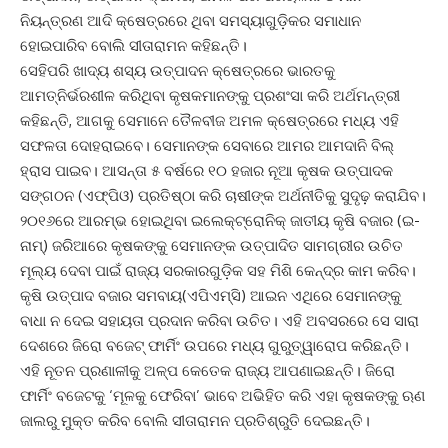
ନିୟନ୍ତ୍ରଣ ଆଦି କ୍ଷେତ୍ରରେ ଥିବା ସମସ୍ୟାଗୁଡ଼ିକର ସମାଧାନ
ହୋଇପାରିବ ବୋଲି ସୀତାରାମନ କହିଛନ୍ତି।
ସେହିପରି ଖାଦ୍ୟ ଶସ୍ୟ ଉତ୍ପାଦନ କ୍ଷେତ୍ରରେ ଭାରତକୁ
ଆମତ୍ନିର୍ଭରଶୀଳ କରିଥିବା କୃଷକମାନଙ୍କୁ ପ୍ରଶଂସା କରି ଅର୍ଥମନ୍ତ୍ରୀ
କହିଛନ୍ତି, ଆଗକୁ ସେମାନେ ତୈଳବୀଜ ଅମଳ କ୍ଷେତ୍ରରେ ମଧ୍ୟ ଏହି
ସଫଳତା ଦୋହରାଇବେ। ସେମାନଙ୍କ ସେବାରେ ଆମର ଆମଦାନି ବିଲ୍‌
ହ୍ରାସ ପାଇବ। ଆସନ୍ତା ୫ ବର୍ଷରେ ୧୦ ହଜାର ନୂଆ କୃଷକ ଉତ୍ପାଦକ
ସଙ୍ଗଠନ (ଏଫ୍‌ପିଓ) ପ୍ରତିଷ୍ଠା କରି ଚାଷୀଙ୍କ ଅର୍ଥନୀତିକୁ ସୁଦୃଢ଼ କରାଯିବ।
୨୦୧୬ରେ ଆରମ୍ଭ ହୋଇଥିବା ଇଲେକ୍ଟ୍ରୋନିକ୍‌ ଜାତୀୟ କୃଷି ବଜାର (ଇ-
ନାମ୍‌) ଜରିଆରେ କୃଷକଙ୍କୁ ସେମାନଙ୍କ ଉତ୍ପାଦିତ ସାମଗ୍ରୀର ଉଚିତ
ମୂଲ୍ୟ ଦେବା ପାଇଁ ରାଜ୍ୟ ସରକାରଗୁଡ଼ିକ ସହ ମିଶି କେନ୍ଦ୍ର କାମ କରିବ।
କୃଷି ଉତ୍ପାଦ ବଜାର ସମବାୟ(ଏପିଏମ୍‌ସି) ଆଇନ ଏଥିରେ ସେମାନଙ୍କୁ
ବାଧା ନ ଦେଇ ସହାୟତା ପ୍ରଦାନ କରିବା ଉଚିତ। ଏହି ଅବସରରେ ସେ ସାରା
ଦେଶରେ ଜିରୋ ବଜେଟ୍‌ ଫାର୍ମିଂ ଉପରେ ମଧ୍ୟ ଗୁରୁତ୍ୱାରୋପ କରିଛନ୍ତି।
ଏହି ନୂତନ ପ୍ରଣାଳୀକୁ ଅଳ୍ପ କେତେକ ରାଜ୍ୟ ଆପଣାଇଛନ୍ତି। ଜିରୋ
ଫାର୍ମିଂ ବଜେଟକୁ ‘ମୂଳକୁ ଫେରିବା’ ଭାବେ ଅଭିହିତ କରି ଏହା କୃଷକଙ୍କୁ ଋଣ
ଜାଲରୁ ମୁକ୍ତ କରିବ ବୋଲି ସୀତାରାମନ ପ୍ରତିଶ୍ରୁତି ଦେଇଛନ୍ତି।