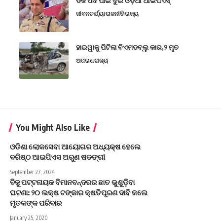
ଡିଜି ପଦ ପାଇଁ ଦୁଇ ଓଡ଼ିଆ ଆଇପିଏସ୍
ଜୀବନଚର୍ଯ୍ୟା
ରାଜନୀତି
ରାଜ୍ୟ
ହାଇୱାକୁ ପିଟିଲା ବିଏମଡବ୍ଲୁ କାର,୨ ମୃତ
ଅପରାଧ
ରାଜ୍ୟ
You Might Also Like
ଓଡିଶା ଲୋକସେବା ଆୟୋଗର ଅଧ୍ୟକ୍ଷ ହେଲେ
ବରିଷ୍ଠ ଆଇପିଏସ ଅରୁଣ ଷଡଙ୍ଗୀ
September 27, 2024
ବିଜୁ ପଟ୍ଟନାୟକ ବିମାନବନ୍ଦରର ଛାତ ଭୁଶୁଡ଼ିବା
ଘଟଣା: ୨୦ ଲକ୍ଷ ଟଙ୍କାର କ୍ଷତିପୂରଣ ଦାବି କଲେ
ମୃତକଙ୍କ ପରିବାର
January 25, 2020