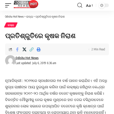
Aa
Font
Resizer
Odisha Hot News
>
ରାଜ୍ୟ
>
ପ୍ରତିଶ୍ରୁତିରେ କୃଷକ ନିରାଶ
ରାଜ୍ୟ
ପ୍ରତିଶ୍ରୁତିରେ କୃଷକ ନିରାଶ
2 Min Read
Odisha Hot News
Last updated: July 6, 2019 6:36 am
ନୂଆଦିଲ୍ଲୀ : ୨୦୨୨ରେ ସ୍ବାଧୀନତାର ୭୫ ବର୍ଷ ପାଳନ କରାଯିବ। ଏହି ଅବଧି
ସୁଦ୍ଧା ଚାଷୀଙ୍କ ଆୟ ଦୁଇଗୁଣା କରିବା ପାଇଁ ଲକ୍ଷ୍ୟ ରଖିଥିବା କେନ୍ଦ୍ର
ସରକାରଙ୍କ ୨୦୧୯-୨୦ ଆର୍ଥିକ ବର୍ଷର ବଜେଟ କୃଷକଙ୍କୁ ନିରାଶ କରିଛି।
ବିଳମ୍ବିତ ମୌସୁମୀକୁ ନେଇ କୃଷକ ମୁଣ୍ଡରେ ହାତ ଦେଇ ବସିଥିବାବେଳେ
ଶୁକ୍ରବାର ଲୋକ ସଭାରେ ଉପସ୍ଥାପିତ ବଜେଟରେ କୃଷି କ୍ଷେତ୍ର ପାଇଁ
ବିଶେଷ ଫଳପ୍ରଦ ବ୍ୟବସ୍ଥା ବା ରୋଡ଼ମ୍ୟାପ୍‌ ଥିବା ଭଳି ମନେହେଉନାହିଁ।