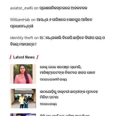
aviator_ewKi
on
ପ୍ରଶାସନିକସ୍ତରରେ ଅଦଳବଦଳ
WilliamHab
on
ଆସନ୍ତା ୬ ତାରିଖରେ ସୋନପୁର ଆସିବେ
ପ୍ରଧାନମନ୍ତ୍ରୀ
identity theft
on
ଅାସନ୍ତାକାଲି ବିଜେପି ଛାଡ଼ିବେ ଦିଲୀପ ରାୟ ଓ
ବିଜୟ ମହାପାତ୍ର !
Latest News
ଜେଲ୍ ଗଲେ ସରପଞ୍ଚ ଚାମେଲି,
ମାଜିଷ୍ଟ୍ରେଟଙ୍କ ନିକଟରେ ହାଜର ହେବେ
ଅପରାଧ
ରାଜନୀତି
ରାଜ୍ୟ
କାଠଯୋଡ଼ିରୁ ଡାକ୍ତରୀ ଛାତ୍ରୀଙ୍କ ମୃତଦେହ
ମିଳିବା ଘଟଣା
ଅପରାଧ
ରାଜ୍ୟ