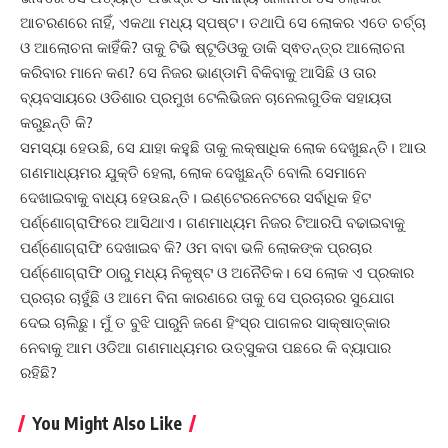
ଆଚରଣରେ ନାହିଁ, ଏକଥା ମଧ୍ୟ ସ୍ପଷ୍ଟ। ତଥାପି ସେ ଲୋକର ଏତେ ଚର୍ଚ୍ଚା
ଓ ଆଲୋଚନା କାହିଁକି? ତାକୁ ଟିଭି ଷ୍ଟୂଡିଓକୁ ଡାକି ସ୍ଵତନ୍ତ୍ର ଆଲୋଚନା
କରିବାର ମାନେ କଣ? ସେ ନିଜର ଭାଣ୍ଡାମି ବିକିବାକୁ ଆସିଛି ଓ ତାର
ବ୍ୟବସାୟରେ ଓଡିଶାର ପ୍ରମୁଖ ଟେଲିଭିଜନ ଚାନେଲଗୁଡିକ ସହାୟତା
କରୁଛନ୍ତି କି?
ସମସ୍ୟା ହେଉଛି, ସେ ଯାହା କହୁଛି ତାକୁ ଲକ୍ଷାଧିକ ଲୋକ ଦେଖୁଛନ୍ତି। ଆଉ
ଗଣମାଧ୍ୟମର ଯୁକ୍ତି ହେଲା, ଲୋକ ଦେଖୁଛନ୍ତି ବୋଲି ସେମାନେ
ଦେଖାଇବାକୁ ବାଧ୍ୟ ହେଉଛନ୍ତି। ଇଣ୍ଟେରନେଟରେ ସର୍ବାଧିକ ହିଟ
ପର୍ଣ୍ଣୋଗ୍ରାଫିରେ ଆସିଥାଏ। ଗଣମାଧ୍ୟମ ନିଜର ଟିଆରପି ବଢାଇବାକୁ
ପର୍ଣ୍ଣୋଗ୍ରାଫି ଦେଖାଇବ କି? ଓମ ବାବା ଭଳି ଲୋକଙ୍କ ପ୍ରଚାର
ପର୍ଣ୍ଣୋଗ୍ରାଫି ଠାରୁ ମଧ୍ୟ ନିକୃଷ୍ଟ ଓ ଅନୈତିକ। ସେ ଲୋକ ଏ ପ୍ରକାର
ପ୍ରଚାର ଚାହୁଁଛି ଓ ଆମେ ବିନା କାରଣରେ ତାକୁ ସେ ପ୍ରଚାରର ସୁଯୋଗ
ଦେଇ ଚାଲିଛୁ। ମୁଁ ତ ବୁଝି ପାରୁନି ଜଣେ ହିଂସ୍ର ପାଗଳର ସାକ୍ଷାତ୍କାର
ନେବାକୁ ଆମ ଓଡିଆ ଗଣମାଧ୍ୟମର ଉତ୍ସୁକତା ପଛରେ କି ବ୍ୟାପାର
ରହିଛି?
You Might Also Like