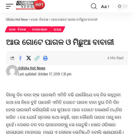
Aa
Font
Resizer
Odisha Hot News
>
ଦେଶ- ବିଦେଶ
>
ଆଉ ଗୋଟେ ପାଗଳ ଓ ମିଛୁଆ ବାବାଜୀ
ଦେଶ- ବିଦେଶ
ମନୋରଞ୍ଜନ
ରାଜ୍ୟ
ଆଉ ଗୋଟେ ପାଗଳ ଓ ମିଛୁଆ ବାବାଜୀ
4 Min Read
Odisha Hot News
Last updated: October 17, 2019 1:35 pm
ଦିନକୁ ଦିନ ବାବା ଙ୍କ ପାଗଳାମି ଏମିତି ବଢି ଯାଉଁଛିଯେ ସେ ନିଜ କହୁଥିବା
କଥା ସେ ନିଜେ ବୁଝି ପାରେନି ଏମିତି ଗୋଟେ ପାଗଳ ବାବା ଦୁଇ ତିନି ଦିନ
ହେଲା ପାଗଳାମି କରିଚାଲିଛି ସେ କୁଆଡେ ଆଉ ଗୋଟେ କୋଣାର୍କ ମନ୍ଦିର
କରିବ । ସେ ଯେଉଁ ସ୍ତରର କଥା କହୁଛି, ତାହା କୌଣସି ପାଗଳ ଠାରୁ କମ
ନୁହେଁ। ଦେଶର ବଡ ବଡ ରାଜନେତାଙ୍କୁ ସେ ଭେଟୁଛି। ଖୋଦ ଓଡିଶାର
ରାଜ୍ୟପାଳ ମହୋଦୟ ମଧ୍ୟ ଏ ଲୋକକୁ ଭେଟିଛନ୍ତି ବୋଲି ଶୁଣାଯାଉଛି।