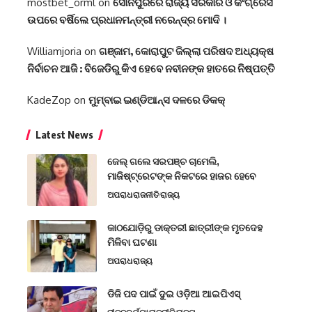
mostbet_orml
on
ସୋନପୁରରେ ରାଜ୍ୟ ସରକାର ଓ କଂଗ୍ରେସ
ଉପରେ ବର୍ଷିଲେ ପ୍ରଧାନମନ୍ତ୍ରୀ ନରେନ୍ଦ୍ର ମୋଦି ।
Williamjoria
on
ଗଞ୍ଜାମ, କୋରାପୁଟ ଜିଲ୍ଲା ପରିଷଦ ଅଧ୍ୟକ୍ଷ
ନିର୍ବାଚନ ଆଜି : ବିଜେଡିରୁ କିଏ ହେବେ ନବୀନଙ୍କ ହାତରେ ନିଷ୍ପତ୍ତି
KadeZop
on
ମୁମ୍ବାଇ ଇଣ୍ଡିଆନ୍ସ ଦଳରେ ଡିକକ୍‌
Latest News
ଜେଲ୍ ଗଲେ ସରପଞ୍ଚ ଚାମେଲି,
ମାଜିଷ୍ଟ୍ରେଟଙ୍କ ନିକଟରେ ହାଜର ହେବେ
ଅପରାଧ
ରାଜନୀତି
ରାଜ୍ୟ
କାଠଯୋଡ଼ିରୁ ଡାକ୍ତରୀ ଛାତ୍ରୀଙ୍କ ମୃତଦେହ
ମିଳିବା ଘଟଣା
ଅପରାଧ
ରାଜ୍ୟ
ଡିଜି ପଦ ପାଇଁ ଦୁଇ ଓଡ଼ିଆ ଆଇପିଏସ୍