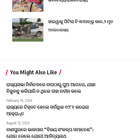
ଜୀବନଚର୍ଯ୍ୟା
ରାଜନୀତି
ରାଜ୍ୟ
ହାଇୱାକୁ ପିଟିଲା ବିଏମଡବ୍ଲୁ କାର,୨ ମୃତ
ଅପରାଧ
ରାଜ୍ୟ
You Might Also Like
ରାଜ୍ୟସଭା ନିର୍ବାଚନରେ ବାପଠାରୁ ପୁଅ ଆଗରେ, ଯାହା
ବିଜୁବାବୁ କରିପାରି ନ ଥିଲେ ତାହା ନବୀନ କଲେ
February 16, 2024
ରାଜ୍ୟରେ ଚିହ୍ନଟ ହେଲେ ସର୍ବାଧିକ ୧୯୮୧ କରୋନା
ଆକ୍ରାନ୍ତ
August 13, 2020
ବାଣପୁରରେ ଭାଜପାର “ବିଜୟ ସଂକଳ୍ପ ସମାବେଶ”:
ଯୋଗ ଦେଲେ ଯୋଗୀ ଆଦିତ୍ୟନାଥ