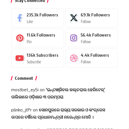
Stay Connected
235.3k
Followers
69.1k
Followers
Like
Follow
11.6k
Followers
56.4k
Followers
Pin
Follow
136k
Subscribers
4.4k
Followers
Subscribe
Follow
Comment
mostbet_eySi
on
‘ଇନ୍‌ଟାଞ୍ଜିବଲ କଲ୍‌ଚରାଲ ହେରିଟେଜ୍‌’
ତାଲିକାରେ ଓଡ଼ିଶାର ୩ ପରମ୍ପରା
plinko_jtPr
on
ସୋନପୁରରେ ରାଜ୍ୟ ସରକାର ଓ କଂଗ୍ରେସ
ଉପରେ ବର୍ଷିଲେ ପ୍ରଧାନମନ୍ତ୍ରୀ ନରେନ୍ଦ୍ର ମୋଦି ।