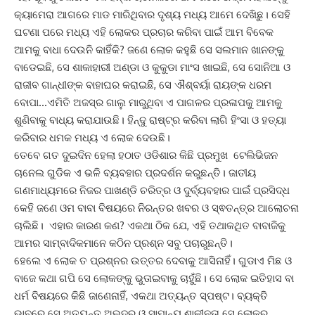
କ୍ୟାମେରା ଆଗରେ ମାଡ ମାରିଥିବାର ଦୃଶ୍ୟ ମଧ୍ୟ ଆମେ ଦେଖିଛୁ। ସେହି
ଘଟଣା ପରେ ମଧ୍ୟ ଏହି ଲୋକର ପ୍ରଚାର କରିବା ପାଇଁ ଆମ ବିବେକ
ଆମକୁ ବାଧା ଦେଉନି କାହିଁକି? ଜଣେ ଲୋକ କହୁଛି ସେ ସଲମାନ ଖାନଙ୍କୁ
ବାଡେଇଛି, ସେ ଶାକାହାରୀ ଅଣ୍ଡା ଓ କୁକୁଡା ମାଂସ ଖାଇଛି, ସେ ସୋନିଆ ଓ
ରାଜୀବ ଗାନ୍ଧୀଙ୍କ ବାହାଘର କରାଇଛି, ସେ ଐଶ୍ବର୍ୟା ରାୟଙ୍କ ଧରମ
ବୋପା…ଏମିତି ଅଜସ୍ର ଗାଲୁ ମାରୁଥିବା ଏ ପାଗଳର ପ୍ରଳାପକୁ ଆମକୁ
ଶୁଣିବାକୁ ବାଧ୍ୟ କରାଯାଉଛି। ହିନ୍ଦୁ ରାଷ୍ଟ୍ର କରିବା ଲାଗି ହିଂସା ଓ ହତ୍ୟା
କରିବାର ଧମକ ମଧ୍ୟ ଏ ଲୋକ ଦେଉଛି।
ତେବେ ଗତ ଦୁଇଦିନ ହେଲା ହଠାତ ଓଡିଶାର କିଛି ପ୍ରମୁଖ ଟେଲିଭିଜନ
ଚାନେଲ ଗୁଡିକ ଏ ଭଳି ବ୍ୟବହାର ପ୍ରଦର୍ଶନ କରୁଛନ୍ତି। ଜାତୀୟ
ଗଣମାଧ୍ୟମରେ ନିଜର ପାଖଣ୍ଡି ଚରିତ୍ର ଓ ଦୁର୍ବ୍ୟବହାର ପାଇଁ ପ୍ରସିଦ୍ଧ
କେହି ଜଣେ ଓମ ବାବା ବିଷୟରେ ନିରନ୍ତର ଖବର ଓ ସ୍ଵତନ୍ତ୍ର ଆଲୋଚନା
ଚାଲିଛି। ଏହାର କାରଣ କଣ? ଏକଥା ଠିକ ଯେ, ଏହି ତଥାକଥିତ ବାବାଜିକୁ
ଆମର ସାମ୍ବାଦିକମାନେ କଠିନ ପ୍ରଶ୍ନ ସବୁ ପଚାରୁଛନ୍ତି।
ହେଲେ ଏ ଲୋକ ତ ପ୍ରଶ୍ନର ଉତ୍ତର ଦେବାକୁ ଆସିନାହିଁ। ଗୁଡାଏ ମିଛ ଓ
ବାଜେ କଥା ଗପି ସେ ଲୋକଙ୍କୁ ଭୁତାଇବାକୁ ଚାହୁଁଛି। ସେ ଲୋକ ଇତିହାସ ବା
ଧର୍ମ ବିଷୟରେ କିଛି ଜାଣେନାହିଁ, ଏକଥା ଅତ୍ୟନ୍ତ ସ୍ପଷ୍ଟ। ବ୍ୟକ୍ତି
ଭାବରେ ସେ ଅତ୍ୟନ୍ତ ଅଭଦ୍ର ଓ ସାମାନ୍ୟ ଶାଳୀନତା ସେ ଲୋକର