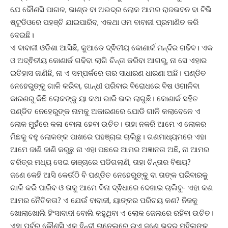
ଯେ କୌଣସି ପାଗଳ, ଭାଣ୍ଡ ବା ଅଭଦ୍ର ଲୋକ ଆମର ରାଜଭବନ ବା ଟିଭି
ଷ୍ଟୂଡିଓରେ ପହଞ୍ଚି ଯାଇପାରିବ, ଏକଥା ଓମ ବାବାଜୀ ପ୍ରମାଣିତ କରି
ଦେଇଛି।
ଏ ବାବାଜୀ ଓଡିଶା ଆସିଛି, କୁଆଡେ ଦ୍ଵିତୀୟ କୋଣାର୍କ ମନ୍ଦିର ଗଢିବ। ଏକ
ଓ ଅଦ୍ଵିତୀୟ କୋଣାର୍କ ଗଢିବା ଲାଗି ଚିନ୍ତା କରିବା ଆଗରୁ, ନା ସେ ଏହାର
ଇତିହାସ ଜାଣିଛି, ନା ଏ ସମ୍ପର୍କରେ ତାର ସାଧାରଣ ଧାରଣା ଅଛି। ପଣ୍ଡିତ
ନେହେରୁଙ୍କୁ ଗାଳି କରିବା, ଗାନ୍ଧୀ ପରିବାର ବିରୋଧରେ ବିଷ ଓଗାଳିବା
କାରଣରୁ କିଛି ଲୋକଙ୍କୁ ୟା କଥା ଭାରି ଭଲ ଲାଗୁଛି। କୋଣାର୍କ ସହିତ
ପଣ୍ଡିତ ନେହେରୁଙ୍କ ନାମକୁ ଅକାରଣରେ ଯୋଡି ଗାଳି କଲାବେଳେ ଏ
ଲୋକ ମୁହଁରେ କଳା ବୋଳା ହେବା ଉଚିତ। ତାହା ନକରି ଆମେ ଏ ଲୋକର
ମିଛକୁ ବହୁ ଲୋକଙ୍କ ପାଖରେ ପହଞ୍ଚାଇ ଚାଲିଛୁ। ଗଣମାଧ୍ୟମରେ ଏହା
ଆମେ ଜାଣି ଜାଣି କରୁଛୁ ନା ଏହା ପଛରେ ଆମର ଅଜ୍ଞାନତା ଅଛି, ନା ଆମର
ଚରିତ୍ର ମଧ୍ୟ ସେଇ ଢାଞ୍ଚାରେ ପଡିଗଲାଣି, ତାହା ଚିନ୍ତାର ବିଷୟ?
ଜଣେ କେହି ଆସି କେଉଁଠି ବି ପଣ୍ଡିତ ନେହେରୁଙ୍କୁ ବା ତାଙ୍କ ପରିବାରକୁ
ଗାଳି କରି ପାରିବ ଓ ତାକୁ ଆମେ ବିନା ଦ୍ଵିଧାରେ ଦେଖାଇ ଚାଲିବୁ- ଏହା କଣ
ଆମର ନୈତିକତା? ଏ ଯେଉଁ ବାବାଜୀ, ୟାଙ୍କର ପରିଚୟ କଣ? ନିଜକୁ
ଖୋଲାଖୋଲି ହିଂସାବାଦୀ ବୋଲି କହୁଥିବା ଏ ଲୋକ ଜେଲରେ ରହିବା ଉଚିତ।
ଏହା ପୂର୍ବରୁ କୌଣସି ଏକ ହିନ୍ଦୀ ଚାନେଲରେ ଇଏ ଜଣେ ଭଦ୍ର ମହିଳାଙ୍କୁ