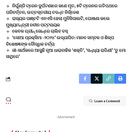
ନିର୍ଗୁଣ୍ଡି ଟ୍ରେନ ଦୁର୍ଘଟଣାରେ ଜଣେ ମୃତ, ୫ଟି ଟ୍ରେନର ଗତିପଥରେ
ପରିବର୍ତ୍ତନ, ଉଚ୍ଚସ୍ତରୀୟ ତଦନ୍ତ ନିର୍ଦ୍ଦେଶ
ରାଜ୍ୟର ପାଞ୍ଚଟି ଏନଏସି ହେଲା ମୁନିସିପାଲଟି, ଘୋଷଣା କଲେ
ମୁଖ୍ୟମନ୍ତ୍ରୀ ନବୀନ ପଟ୍ଟନାୟକ
କେବଳ ଗ୍ରୀନ୍‌ ଜୋନ୍‌ରେ ଚାଲିବ ବସ୍‌
‘ସୋଆ ପ୍ରକ୍ସିମା -୨୦୨୪’ ଉଦ୍‌ଯାପିତ: ମାନବ ସମ୍ବଳ ଓ ଶିଳ୍ପ
ବିଶେଷଜ୍ଞଙ୍କ ବୌଦ୍ଧିକ ଚର୍ଚ୍ଚା
ଜୀ-ସାର୍ଥକରେ ଆସୁଛି ନୂଆ ଧାରାବାହିକ ‘ଶକ୍ତି’, ‘ସନ୍ଧ୍ୟା ରାଗିଣୀ’ ‘ତୁ ମୋ
ସାଥିରେ’
Leave a Comment
- Advertisement -