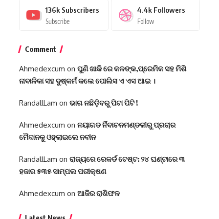
136k
Subscribers
4.4k
Followers
Subscribe
Follow
Comment
Ahmedexcum
on
ପୁଣି ଖାକି ରେ କଳଙ୍କ,ପ୍ରେମିକ ସହ ମିଶି
ନାବାଳିକା ସହ ଦୁଷ୍କର୍ମ କଲେ ପୋଲିସ ଏ ଏସ ଆଇ ।
RandallLam
on
ଭାଗ ନଛିଡ଼ିବରୁ ପିଟା ପିଟି !
Ahmedexcum
on
ନୟାଗଡ ର୍ନିବାଚନମଣ୍ଡଳୀରୁ ପ୍ରଚାର
ମୈଦାନକୁ ଓହ୍ଲାଇଲେ ନବୀନ
RandallLam
on
ରାଜ୍ୟରେ ରେକର୍ଡ ଟେଷ୍ଟ: ୨୪ ଘଣ୍ଟାରେ ୩
ହଜାର ୫୩୫ ସାମ୍ପଲ ପରୀକ୍ଷଣ
Ahmedexcum
on
ଆଜିର ରାଶିଫଳ
Latest News