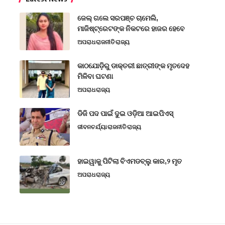
ଜେଲ୍ ଗଲେ ସରପଞ୍ଚ ଚାମେଲି,
ମାଜିଷ୍ଟ୍ରେଟଙ୍କ ନିକଟରେ ହାଜର ହେବେ
ଅପରାଧ
ରାଜନୀତି
ରାଜ୍ୟ
କାଠଯୋଡ଼ିରୁ ଡାକ୍ତରୀ ଛାତ୍ରୀଙ୍କ ମୃତଦେହ
ମିଳିବା ଘଟଣା
ଅପରାଧ
ରାଜ୍ୟ
ଡିଜି ପଦ ପାଇଁ ଦୁଇ ଓଡ଼ିଆ ଆଇପିଏସ୍
ଜୀବନଚର୍ଯ୍ୟା
ରାଜନୀତି
ରାଜ୍ୟ
ହାଇୱାକୁ ପିଟିଲା ବିଏମଡବ୍ଲୁ କାର,୨ ମୃତ
ଅପରାଧ
ରାଜ୍ୟ