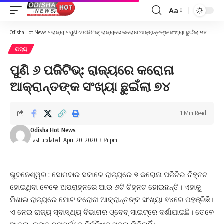
Aa
Font
Resizer
Odisha Hot News
>
ରାଜ୍ୟ
>
ପୁଣି ୬ ପଜିଟିଭ୍‌: ରାଜ୍ୟରେ କରୋନା ଆକ୍ରାନ୍ତଙ୍କ ସଂଖ୍ୟା ଛୁଇଁଲା ୭୪
ରାଜ୍ୟ
ପୁଣି ୬ ପଜିଟିଭ୍‌: ରାଜ୍ୟରେ କରୋନା
ଆକ୍ରାନ୍ତଙ୍କ ସଂଖ୍ୟା ଛୁଇଁଲା ୭୪
1 Min Read
Odisha Hot News
Last updated: April 20, 2020 3:34 pm
ଭୁବନେଶ୍ୱର : ସୋମବାର ସକାଳେ ରାଜ୍ୟରେ ୭ କରୋନା ପଜିଟିଭ ଚିହ୍ନଟ
ହୋଇଥିବା ବେଳେ ଅପରାହ୍ନରେ ଆଉ ୬ଟି ଚିହ୍ନଟ ହୋଇଛନ୍ତି। ଏହାକୁ
ମିଶାଇ ରାଜ୍ୟରେ ମୋଟ କରୋନା ଆକ୍ରାନ୍ତଙ୍କ ସଂଖ୍ୟା ୭୪ରେ ପହଞ୍ଚିଛି।
ଏ ନେଇ ରାଜ୍ୟ ସ୍ବାସ୍ଥ୍ୟ ବିଭାଗର ଓ୍ବେବ୍‌ ସାଇଟ୍‌ରେ ଦର୍ଶାଯାଇଛି। ତେବେ