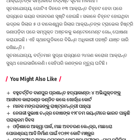
ଆକ୍ରାନ୍ତଙ୍କ ସମ୍ପର୍କରେ ନିର୍ଦ୍ଦିଷ୍ଟ ସୂଚନା ମିଳିନାହିଁ।
ସୂଚନାଯୋଗ୍ୟ, ଗୋଟିଏ ଦିନରେ ୧୩ ଆକ୍ରାନ୍ତ ଚିହ୍ନଟ ହେବା ପରେ
ରାଜ୍ୟରେ ଭୟର ବାତାବରଣ ସୃଷ୍ଟି ହୋଇଛି। ସକାଳେ ଚିହ୍ନଟ ହୋଇଥିବା
ଭଦ୍ରକ ଜିଲାର ୫ ଓ ବାଲେଶ୍ୱର ଜିଲାର ଆକ୍ରାନ୍ତଙ୍କ ଟ୍ରାଭେଲ ହିଷ୍ଟ୍ରି
ଜଣାପଡ଼ିବା ପରେ ସମ୍ପୃକ୍ତ ଅଞ୍ଚଳକୁ କଣ୍ଟେନମେଣ୍ଟ ଜୋନ୍‌ ଘୋଷଣା
କରାଯାଇଛି। ଏହି ସ୍ଥାନଗୁଡିକରେ ବିଭିନ୍ନ ଅଧିକାରୀ ପହଞ୍ଚି ଯାଞ୍ଚ ଜାରି
ରଖିଛନ୍ତି।
ସୂଚନାଯୋଗ୍ୟ, ବର୍ତ୍ତମାନ ସୁଦ୍ଧା ରାଜ୍ୟରେ ୨୪ଜଣ କରୋନା ଆକ୍ରାନ୍ତ
ସୁସ୍ଥ ହୋଇସାରିଲେଣି। ସେହିପରି ଜଣଙ୍କର ମୃତ୍ୟୁ ଘଟିଛି।
You Might Also Like
ବହୁଚର୍ଚ୍ଚିତ ବାଣପୁର ପ୍ରଶାନ୍ତ ହତ୍ୟାକାଣ୍ଡ: ୪ ଅଭିଯୁକ୍ତଙ୍କୁ
ଆଜୀବନ କାରାଦଣ୍ଡ ଦଣ୍ଡିତ କଲେ ଖୋର୍ଦ୍ଧା କୋର୍ଟ
ମାନସ ମଙ୍ଗରାଜଙ୍କୁ ରାଷ୍ଟ୍ରମନ୍ତ୍ରୀ ପାହ୍ୟା
ନେତାଜୀ ସୁଭାଷ ଚନ୍ଦ୍ର ବୋଷଙ୍କ ୧୨୮ତମ ଜୟନ୍ତୀରେ ଭାରତ ପାଳୁଛି
ପରାକ୍ରମ ଦିବସ
ଓଡ଼ିଶାରେ ଆକ୍ୱା ପାର୍କ, ମାଛ ଅବତରଣ କେନ୍ଦ୍ର, ମାଛଧରା
ପୋତାଶ୍ରୟ ଆଦି ନିର୍ମାଣ ପାଇଁ ୧୦୭୧ କୋଟି ମଞ୍ଜୁର
ତାଳସାରୀରେ ଅସାଧୁ ବ୍ୟବହାର ହୋଇଥିବା ନାରୀଙ୍କୁ ନ୍ୟାୟ ନମିଳିବା