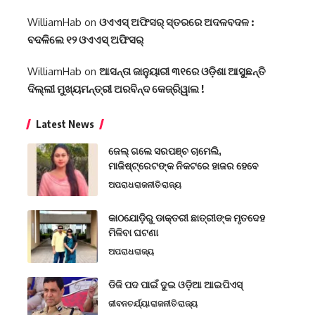
WilliamHab
on
ଓଏଏସ୍‌ ଅଫିସର୍‌ ସ୍ତରରେ ଅଦଳବଦଳ :
ବଦଳିଲେ ୧୨ ଓଏଏସ୍‌ ଅଫିସର୍‌
WilliamHab
on
ଆସନ୍ତା ଜାନୁୟାରୀ ୩୧ରେ ଓଡ଼ିଶା ଆସୁଛନ୍ତି
ଦିଲ୍ଲୀ ମୁଖ୍ୟମନ୍ତ୍ରୀ ଅରବିନ୍ଦ କେଜ୍ରିୱାଲ !
Latest News
ଜେଲ୍ ଗଲେ ସରପଞ୍ଚ ଚାମେଲି,
ମାଜିଷ୍ଟ୍ରେଟଙ୍କ ନିକଟରେ ହାଜର ହେବେ
ଅପରାଧ
ରାଜନୀତି
ରାଜ୍ୟ
କାଠଯୋଡ଼ିରୁ ଡାକ୍ତରୀ ଛାତ୍ରୀଙ୍କ ମୃତଦେହ
ମିଳିବା ଘଟଣା
ଅପରାଧ
ରାଜ୍ୟ
ଡିଜି ପଦ ପାଇଁ ଦୁଇ ଓଡ଼ିଆ ଆଇପିଏସ୍
ଜୀବନଚର୍ଯ୍ୟା
ରାଜନୀତି
ରାଜ୍ୟ