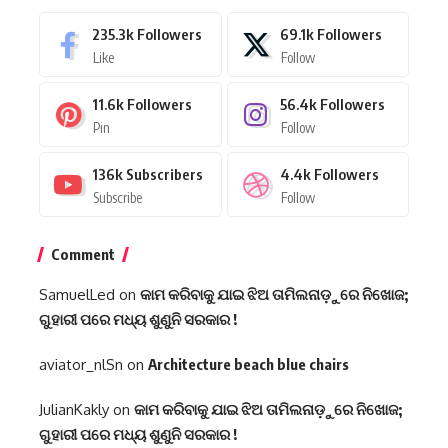
235.3k
Followers
69.1k
Followers
Like
Follow
11.6k
Followers
56.4k
Followers
Pin
Follow
136k
Subscribers
4.4k
Followers
Subscribe
Follow
Comment
SamuelLed
on
କାମ କରିବାକୁ ଯାଇ ଝିଅ ତାମିଲନାଡ଼ୁରେ ନିଖୋଜ;
ଗୁହାରୀ ପରେ ମଧ୍ୟ ଶୁଣୁନି ସରକାର !
aviator_nlSn
on
Architecture beach blue chairs
JulianKakly
on
କାମ କରିବାକୁ ଯାଇ ଝିଅ ତାମିଲନାଡ଼ୁରେ ନିଖୋଜ;
ଗୁହାରୀ ପରେ ମଧ୍ୟ ଶୁଣୁନି ସରକାର !