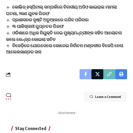
କୋଭିଡ୍ ହସ୍ପିଟାଲ୍ ସମ୍ପର୍କରେ ବିବାଦୀୟ ଅଡିଓ ଭାଇରାଲ ମାମଲା
ଘଟଣା, ୨ଜଣ ଯୁବକ ଗିରଫ
ପ୍ରଶାସନର ଦୃଷ୍ଟି ଅଡୁଆଳରେ ଗରିବ ପରିବାର
୩ ପାକିସ୍ତାନୀ ଗୁପ୍ତଚର ଗିରଫ
ଓଡିଶାରେ ଅଧିକ ନିଯୁକ୍ତି ନେଇ ମୁଖ୍ୟମନ୍ତ୍ରୀଙ୍କ ସହିତ ଆଲୋଚନା
କଲେ କେନ୍ଦ୍ର କୋଇଲା ସଚିବ
ବିଜେଡ଼ିରେ ଯୋଗଦେଲେ କୋରେଇ ନିର୍ବାଚନ ମଣ୍ଡଳୀର ବିଜେପି ନେତା
ଆଲେକଜାଣ୍ଡର ଦାସ
Leave a Comment
- Advertisement -
Stay Connected