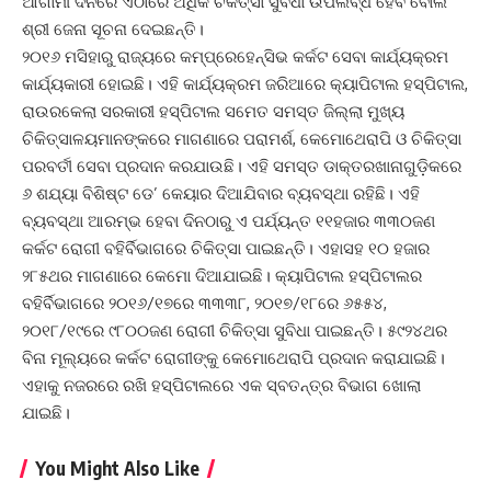
ଆଗାମୀ ଦିନରେ ଏଠାରେ ଅଧିକ ଚିକିତ୍ସା ସୁବିଧା ଉପଲବ୍ଧ ହେବ ବୋଲି
ଶ୍ରୀ ଜେନା ସୂଚନା ଦେଇଛନ୍ତି।
୨୦୧୬ ମସିହାରୁ ରାଜ୍ୟରେ କମ୍ପ୍ରେହେନ୍‌ସିଭ କର୍କଟ ସେବା କାର୍ଯ୍ୟକ୍ରମ
କାର୍ଯ୍ୟକାରୀ ହୋଇଛି। ଏହି କାର୍ଯ୍ୟକ୍ରମ ଜରିଆରେ କ୍ୟାପିଟାଲ ହସ୍ପିଟାଲ,
ରାଉରକେଲା ସରକାରୀ ହସ୍ପିଟାଲ ସମେତ ସମସ୍ତ ଜିଲ୍ଲା ମୁଖ୍ୟ
ଚିକିତ୍ସାଳୟମାନଙ୍କରେ ମାଗଣାରେ ପରାମର୍ଶ, କେମୋ‌ଥେରାପି ଓ ଚିକିତ୍ସା
ପରବର୍ତୀ ସେବା ପ୍ରଦାନ କରଯାଉଛି। ଏହି ସମସ୍ତ ଡାକ୍ତରଖାନାଗୁଡ଼ିକରେ
୬ ଶଯ୍ୟା ବିଶିଷ୍ଟ ଡେ’ କେୟାର ଦିଆଯିବାର ବ୍ୟବସ୍ଥା ରହିଛି। ଏହି
ବ୍ୟବସ୍ଥା ଆରମ୍ଭ ହେବା ଦିନଠାରୁ ଏ ପର୍ଯ୍ୟନ୍ତ ୧୧ହଜାର ୩୩୦ଜଣ
କର୍କଟ ରୋଗୀ ବହିର୍ବିଭାଗରେ ଚିକିତ୍ସା ପାଇଛନ୍ତି। ଏହାସହ ୧୦ ହଜାର
୨୮୫ଥର ମାଗଣାରେ କେମୋ ଦିଆଯାଇଛି। କ୍ୟାପିଟାଲ ହସ୍ପିଟାଲର
ବହିର୍ବିଭାଗରେ ୨୦୧୬/୧୭ରେ ୩୩୩୮, ୨୦୧୭/୧୮ରେ ୬୫୫୪,
୨୦୧୮/୧୯ରେ ୯୮୦୦ଜଣ ରୋଗୀ ଚିକିତ୍ସା ସୁବିଧା ପାଇଛନ୍ତି। ୫୯୨୪ଥର
ବିନା ମୂଲ୍ୟରେ କର୍କଟ ରୋଗୀଙ୍କୁ କେମୋଥେରାପି ପ୍ରଦାନ କରାଯାଇଛି।
ଏହାକୁ ନଜରରେ ରଖି ହସ୍ପିଟାଲ‌ରେ ଏକ ସ୍ବତନ୍ତ୍ର ବିଭାଗ ଖୋଲା
ଯାଇଛି।
You Might Also Like