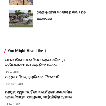
ହାଇୱାକୁ ପିଟିଲା ବିଏମଡବ୍ଲୁ କାର,୨ ମୃତ
ଅପରାଧ
ରାଜ୍ୟ
You Might Also Like
ଲାଞ୍ଚ ଅଭିଯୋଗରେ ଗିରଫ ହେଲେ ବାଲିଅନ୍ତା
ତହସିଲଦାର ଓ ଡାଟା ଏଣ୍ଟ୍ରି ଅପରେଟର
June 4, 2020
ମନ୍ତ୍ରୀ ପରିଷଦ, କ୍ୟାବିନେଟ୍‌ ବୈଠକ ଆଜି
February 9, 2021
ରଣପୁର: ସ୍ୱଚ୍ଛତା ହିଁ ସେବା କାର୍ଯ୍ୟକ୍ରମରେ ସାମିଲ
ହେଲେ ବିଧାୟକ, ଅଧ୍ୟକ୍ଷା, କାର୍ଯ୍ୟନିର୍ବାହୀ ଅଧିକାରୀ
October 1, 2023