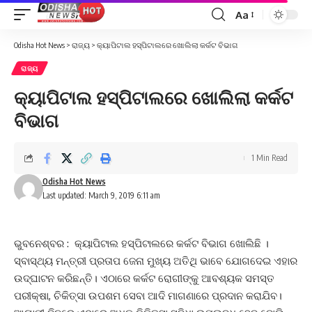
Aa
Font
Resizer
Odisha Hot News
>
ରାଜ୍ୟ
>
କ୍ୟାପିଟାଲ ହସ୍ପିଟାଲରେ ଖୋଲିଲା କର୍କଟ ବିଭାଗ
ରାଜ୍ୟ
କ୍ୟାପିଟାଲ ହସ୍ପିଟାଲରେ ଖୋଲିଲା କର୍କଟ
ବିଭାଗ
1 Min Read
Odisha Hot News
Last updated: March 9, 2019 6:11 am
ଭୁବନେଶ୍ବର : କ୍ୟାପିଟାଲ ହସ୍ପିଟାଲରେ କର୍କଟ ବିଭାଗ ଖୋଲିଛି ।
ସ୍ବାସ୍ଥ୍ୟ ମନ୍ତ୍ରୀ ପ୍ରତାପ ଜେନା ମୁଖ୍ୟ ଅତିଥି ଭାବେ ଯୋଗଦେଇ ଏହାର
ଉଦ୍‌ଘାଟନ କରିଛନ୍ତି। ଏଠାରେ କର୍କଟ ରୋଗୀଙ୍କୁ ଆବଶ୍ୟକ ସମସ୍ତ
ପରୀକ୍ଷା, ଚିକିତ୍ସା ଉପଶମ ସେବା ଆଦି ମାଗଣାରେ ପ୍ରଦାନ କରାଯିବ।