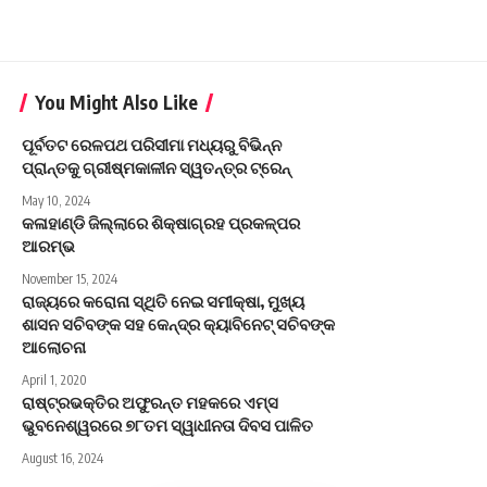
You Might Also Like
ପୂର୍ବତଟ ରେଳପଥ ପରିସୀମା ମଧ୍ୟରୁ ବିଭିନ୍ନ
ପ୍ରାନ୍ତକୁ ଗ୍ରୀଷ୍ମକାଳୀନ ସ୍ୱତନ୍ତ୍ର ଟ୍ରେନ୍
May 10, 2024
କଳାହାଣ୍ଡି ଜିଲ୍ଲାରେ ଶିକ୍ଷାଗ୍ରହ ପ୍ରକଳ୍ପର
ଆରମ୍ଭ
November 15, 2024
ରାଜ୍ୟରେ କରୋନା ସ୍ଥିତି ନେଇ ସମୀକ୍ଷା, ମୁଖ୍ୟ
ଶାସନ ସଚିବଙ୍କ ସହ କେନ୍ଦ୍ର କ୍ୟାବିନେଟ୍‌ ସଚିବଙ୍କ
ଆଲୋଚନା
April 1, 2020
ରାଷ୍ଟ୍ରଭକ୍ତିର ଅଫୁରନ୍ତ ମହକରେ ଏମ୍ସ
ଭୁବନେଶ୍ୱରରେ ୭୮ତମ ସ୍ୱାଧୀନତା ଦିବସ ପାଳିତ
August 16, 2024