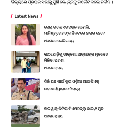
ଜିଲ୍ଲାରେ ପ୍ରଚାର ସଭାରୁ ପୁଣି କେନ୍ଦ୍ରକୁ ଟାର୍ଗେଟ କଲେ ନବୀନ ।
Latest News
ଜେଲ୍ ଗଲେ ସରପଞ୍ଚ ଚାମେଲି,
ମାଜିଷ୍ଟ୍ରେଟଙ୍କ ନିକଟରେ ହାଜର ହେବେ
ଅପରାଧ
ରାଜନୀତି
ରାଜ୍ୟ
କାଠଯୋଡ଼ିରୁ ଡାକ୍ତରୀ ଛାତ୍ରୀଙ୍କ ମୃତଦେହ
ମିଳିବା ଘଟଣା
ଅପରାଧ
ରାଜ୍ୟ
ଡିଜି ପଦ ପାଇଁ ଦୁଇ ଓଡ଼ିଆ ଆଇପିଏସ୍
ଜୀବନଚର୍ଯ୍ୟା
ରାଜନୀତି
ରାଜ୍ୟ
ହାଇୱାକୁ ପିଟିଲା ବିଏମଡବ୍ଲୁ କାର,୨ ମୃତ
ଅପରାଧ
ରାଜ୍ୟ