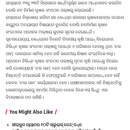
ରାଜ୍ୟରେ ୨୨ରୁ ୨୩ଟି ଜିଲ୍ଲାରେ ଶାନ୍ତିପୂର୍ଣ୍ଣ ଭାବେ ଆନ୍ଦୋଳନ କରାଯିବ
ବୋଲି ନବ ନିର୍ମାଣ କୃଷକ ସଂଗଠନ ପକ୍ଷରୁ କରାଯାଇଛି।
ରାସ୍ତାରେ ବିକ୍ଷୋଭ କରିବା ସହ କେନ୍ଦ୍ର ସରକାର କୃଷକମାନଙ୍କ ଉପରେ
କରୁଥିବା ଅତ୍ୟାଚାର ବିଷୟରେ ବୁଝାଯିବ ବୋଲି ନବନିର୍ମାଣ କୃଷକ
ସଂଗଠନର ଆବାହକ ଅକ୍ଷୟ କୁମାର ସୂଚନା ଦେଇଛନ୍ତି।
ସୂଚନାଯୋଗ୍ୟ, କେନ୍ଦ୍ରର ତିନୋଟି ବିବାଦୀୟ କୃଷି ଆଇନ୍‌ ବିରୋଧରେ
ବିଭିନ୍ନ କୃଷକ ସଂଗଠନ ପକ୍ଷରୁ ଆସନ୍ତା ୬ ତାରିଖରେ ହେବାକୁ ଥିବା ‘ଚକ
ଜାମ୍’ ଡାକରାରେ ସାମିଲ୍‌ ହେବ ନାହିଁ ଭାରତୀୟ କିଷାନ ସଂଘ(ବିକେଏସ୍‌)।
ପ୍ରଥମେ ବିଭିନ୍ନ କୃଷକ ସଂଗଠନ ପକ୍ଷରୁ ନୂତନ କୃଷି ଆଇନ୍‌କୁ ବିରୋଧ
କରି ଦେଶବ୍ୟାପୀ ‘ଚକ ଜାମ୍’ ହେବ ବୋଲି କୁହାଯାଇଥିଲା। ମାତ୍ର ପରେ
ନିଷ୍ପତ୍ତି ନଆଯାଇଛି କି ଫେବ୍ରୁଆରି ୬ ତାରିଖରେ ସଟ୍‌ଡାଉନ୍‌ ହେବ ନାହିଁ
କେବଳ ‘ଚକା ଜାମ’ କାର୍ଯ୍ୟକ୍ରମ ହେବ। ଚାଷୀମାନଙ୍କର ଏହି ନିଷ୍ପତ୍ତିକୁ
କୋଣଅନୁକୋଣରୁ ସମର୍ଥନ ମିଳିଥିବା ବେଳେ ବିକେଏସ୍ କିନ୍ତୁ ଏହା
ବିପକ୍ଷରେ ମତ ରଖିଛି।
You Might Also Like
ହୀରାକୁଦ ଡ୍ୟାମର ୧୦ଟି ସ୍ଲୁଇସ୍ ଗେଟ୍ ବନ୍ଦ