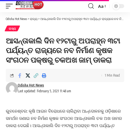
Aa
Font
Resizer
Odisha Hot News
>
ରାଜ୍ୟ
>
ଆସନ୍ତାକାଲି ଦିନ ୧୨ଟାରୁ ଅପରାହ୍ନ ୩ଟା ପର୍ଯ୍ୟନ୍ତ ରାଜ୍ୟରେ ନବ ନିର୍ମାଣ କୃଷକ ସଂଗଠନ ପକ୍ଷରୁ ଚକଅଖ ଜାମ୍ ଡାକରା
ରାଜ୍ୟ
ଆସନ୍ତାକାଲି ଦିନ ୧୨ଟାରୁ ଅପରାହ୍ନ ୩ଟା
ପର୍ଯ୍ୟନ୍ତ ରାଜ୍ୟରେ ନବ ନିର୍ମାଣ କୃଷକ
ସଂଗଠନ ପକ୍ଷରୁ ଚକଅଖ ଜାମ୍ ଡାକରା
1 Min Read
Odisha Hot News
Last updated: February 5, 2021 11:48 am
ଭୁବନେଶ୍ବର: କୃଷି ଆଇନ ବିରୋଧରେ ଚାଲିଥିବା ଆନ୍ଦୋଳନକୁ ଓଡ଼ିଶାରେ
ସମର୍ଥନ ଜଣାଇ ନବ ନିର୍ମାଣ କୃଷକ ସଂଗଠନ ଆସନ୍ତାକାଲି ଚକ ଅଖ ଜାମର
ଡାକରା ଦେଇଛି। ଆସନ୍ତାକାଲି ଦିନ ୧୨ଟାରୁ ଅପରାହ୍ନ ୩ଟା ପର୍ଯ୍ୟନ୍ତ