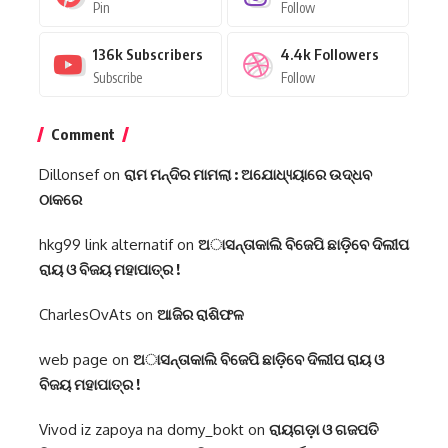
Pin
Follow
136k
Subscribers
4.4k
Followers
Subscribe
Follow
Comment
Dillonsef
on
ରାମ ମନ୍ଦିର ମାମଲା : ଅଯୋଧ୍ୟ୍ୟାରେ ଉଦ୍ଧବ
ଠାକରେ
hkg99 link alternatif
on
ଅାସନ୍ତାକାଲି ବିଜେପି ଛାଡ଼ିବେ ଦିଲୀପ
ରାୟ ଓ ବିଜୟ ମହାପାତ୍ର !
CharlesOvAts
on
ଆଜିର ରାଶିଫଳ
web page
on
ଅାସନ୍ତାକାଲି ବିଜେପି ଛାଡ଼ିବେ ଦିଲୀପ ରାୟ ଓ
ବିଜୟ ମହାପାତ୍ର !
Vivod iz zapoya na domy_bokt
on
ରାୟଗଡ଼ା ଓ ଗଜପତି