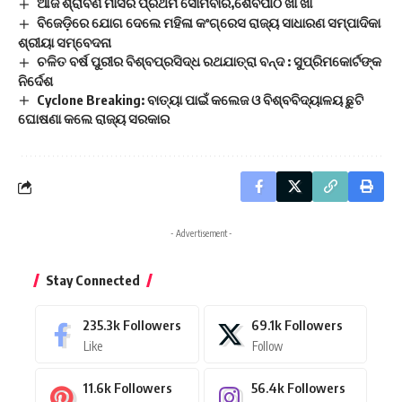
ଆଜି ‌ଶ୍ରାବଣ ମାସର ପ୍ରଥମ ସୋମବାର,ଶୈବପୀଠ ଖାଁ ଖାଁ
ବିଜେଡ଼ିରେ ଯୋଗ ଦେଲେ ମହିଳା କଂଗ୍ରେସ ରାଜ୍ୟ ସାଧାରଣ ସମ୍ପାଦିକା
ଶ୍ରୀୟା ସମ୍ବେଦନା
ଚଳିତ ବର୍ଷ ପୁରୀର ବିଶ୍ବପ୍ରସିଦ୍ଧ ରଥଯାତ୍ରା ବନ୍ଦ : ସୁପ୍ରିମକୋର୍ଟଙ୍କ
ନିର୍ଦେଶ
Cyclone Breaking: ବାତ୍ୟା ପାଇଁ କଲେଜ ଓ ବିଶ୍ବବିଦ୍ୟାଳୟ ଛୁଟି
ଘୋଷଣା କଲେ ରାଜ୍ୟ ସରକାର
- Advertisement -
Stay Connected
235.3k
Followers
69.1k
Followers
Like
Follow
11.6k
Followers
56.4k
Followers