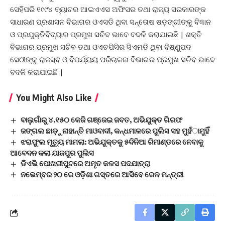
ସେହିପରି ୧୯୯୪ ବ୍ୟାଚର ଆଇଏଏସ ଅଫିସର ତଥା ରାଜ୍ୟ ସରକାରଙ୍କ
ସାଧାରଣ ପ୍ରଶାସନ ବିଭାଗର ଓଏସଡି ଥିବା ସନ୍ତୋଷ ଷଡ଼ଙ୍ଗୀଙ୍କୁ ବିଜ୍ଞାନ
ଓ ପ୍ରଯୁକ୍ତିବିଦ୍ୟାର ପ୍ରମୁଖ ସଚିବ ଭାବେ ବଦଳି କରାଯାଇଛି | ଶକ୍ତି
ବିଭାଗର ପ୍ରମୁଖ ସଚିବ ତଥା ଓଏଚପିସିର ସିଏମଡି ଥିବା ବିଷ୍ଣୁପଦ
ସେଠୀଙ୍କୁ ରାଜସ୍ବ ଓ ବିପର୍ଯ୍ୟୟ ପରିଚାଳନା ବିଭାଗର ପ୍ରମୁଖ ସଚିବ ଭାବେ
ବଦଳି କରାଯାଇଛି |
You Might Also Like
ବାଲୁଗାଁରୁ ୪.୧୫୦ କେଜି ଗଞ୍ଜେଇ ଜବତ, ଅଭିଯୁକ୍ତ ଗିରଫ
ଜଙ୍ଗଲ ଛାଡ଼ୁନାହାନ୍ତି ମାଓବାଦୀ, କନ୍ଧମାଳରେ ପୁଲିସ ସହ ମୁହଁାମୁହିଁ
ଝରାଫୁଲ ମୃତ୍ୟୁ ମାମଲା: ଅଭିଯୁକ୍ତକୁ ୫ଦିନିଆ ରିମାଣ୍ଡରେ ନେବାକୁ
ଆବେଦନ କଲା ଯାଜପୁର ପୁଲିସ
ଡିଏଭି ପୋଖରୀପୁଟରେ ଅମୃତ କଳସ ପଦଯାତ୍ରା
ନଭେମ୍ବର ୨୦ ରେ ଓଡ଼ିଶା ଗସ୍ତରେ ଆସିବେ ରେଳ ମନ୍ତ୍ରୀ