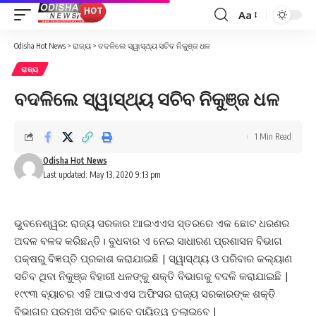
Aa
Font
Resizer
Odisha Hot News
>
ରାଜ୍ୟ
>
ବଦଳିଲେ ସ୍ୱାସ୍ଥ୍ୟ ସଚିବ ନିକୁଞ୍ଜ ଧଳ
ରାଜ୍ୟ
ବଦଳିଲେ ସ୍ୱାସ୍ଥ୍ୟ ସଚିବ ନିକୁଞ୍ଜ ଧଳ
1 Min Read
Odisha Hot News
Last updated: May 13, 2020 9:13 pm
ଭୁବନେଶ୍ୱର: ରାଜ୍ୟ ସରକାର ଆଇଏଏସ ସ୍ତରରେ ଏକ ଛୋଟ ଧରଣର
ଅଦଳ ବଳଦ କରିଛନ୍ତି। ବୁଧବାର ଏ ନେଇ ସାଧାରଣ ପ୍ରଶାସନ ବିଭାଗ
ପକ୍ଷରୁ ବିଜ୍ଞପ୍ତି ପ୍ରକାଶ କରାଯାଇଛି | ସ୍ୱାସ୍ଥ୍ୟ ଓ ପରିବାର କଲ୍ୟାଣ
ସଚିବ ଥିବା ନିକୁଞ୍ଜ ବିହାରୀ ଧଳଙ୍କୁ ଶକ୍ତି ବିଭାଗକୁ ବଦଳି କରାଯାଇଛି |
୧୯୯୩ ବ୍ୟାଚର ଏହି ଆଇଏଏସ ଅଫିସର ରାଜ୍ୟ ସରକାରଙ୍କ ଶକ୍ତି
ବିଭାଗର ପ୍ରମୁଖ ସଚିବ ଭାବେ ଦାୟିତ୍ୱ ତୁଲାଇବେ |