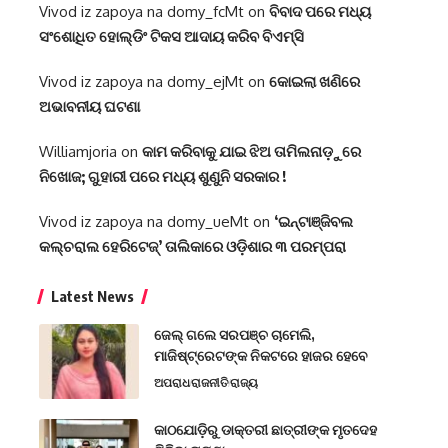
Vivod iz zapoya na domy_fcMt
on
ବିବାଦ ପରେ ମଧ୍ୟ
ସଂଶୋଧିତ ହୋଲ୍ଡିଂ ଟିକସ ଆଦାୟ କରିବ ବିଏମ୍‌ସି
Vivod iz zapoya na domy_ejMt
on
କୋଇଲା ଖଣିରେ
ଅଭାବନୀୟ ଘଟଣା
Williamjoria
on
କାମ କରିବାକୁ ଯାଇ ଝିଅ ତାମିଲନାଡ଼ୁରେ
ନିଖୋଜ; ଗୁହାରୀ ପରେ ମଧ୍ୟ ଶୁଣୁନି ସରକାର !
Vivod iz zapoya na domy_ueMt
on
‘ଇନ୍‌ଟାଞ୍ଜିବଲ
କଲ୍‌ଚରାଲ ହେରିଟେଜ୍‌’ ତାଲିକାରେ ଓଡ଼ିଶାର ୩ ପରମ୍ପରା
Latest News
ଜେଲ୍ ଗଲେ ସରପଞ୍ଚ ଚାମେଲି,
ମାଜିଷ୍ଟ୍ରେଟଙ୍କ ନିକଟରେ ହାଜର ହେବେ
ଅପରାଧ
ରାଜନୀତି
ରାଜ୍ୟ
କାଠଯୋଡ଼ିରୁ ଡାକ୍ତରୀ ଛାତ୍ରୀଙ୍କ ମୃତଦେହ