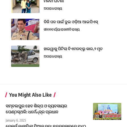
ମିଳିବା ଘଟଣା
ଅପରାଧ
ରାଜ୍ୟ
ଡିଜି ପଦ ପାଇଁ ଦୁଇ ଓଡ଼ିଆ ଆଇପିଏସ୍
ଜୀବନଚର୍ଯ୍ୟା
ରାଜନୀତି
ରାଜ୍ୟ
ହାଇୱାକୁ ପିଟିଲା ବିଏମଡବ୍ଲୁ କାର,୨ ମୃତ
ଅପରାଧ
ରାଜ୍ୟ
You Might Also Like
ସମ୍ବଲପୁର ହେବ ଶିଳ୍ପ ଓ ବ୍ୟବସାୟର
ପେଣ୍ଠସ୍ଥଳି: ଧର୍ମେନ୍ଦ୍ର ପ୍ରଧାନ
January 6, 2025
ରେକର୍ଡ ଭାଙ୍ଗିଲା ପିଆଜ ଦର: ଛତ୍ରବଜାରରେ ୧୪୦