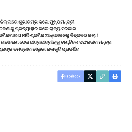
ର ଜିଲ୍ଲାରେ ଶୁଭାରମ୍ଭ କଲେ ମୁଖ୍ୟମନ୍ତ୍ରୀ
କଟକଣାକୁ ପ୍ରତ୍ୟାହାର କଲେ ରାଜ୍ୟ ସରକାର
ମିକମାରଣ ନୀତି ଶ୍ରମିକ ଆନ୍ଦୋଳନକୁ ତିବ୍ରତର କଲା !
ଆନ, ଉଦାହରଣ ଦେଇ ଛାତ୍ରଛାତ୍ରୀଙ୍କୁ ବାଣ୍ଟିଲେ ସଫଳତାର ମନ୍ତ୍ର
କଙ୍କ ଚମତ୍କାର ବାଲୁକା କଳାକୃତି ପ୍ରଦର୍ଶିତ
Facebook