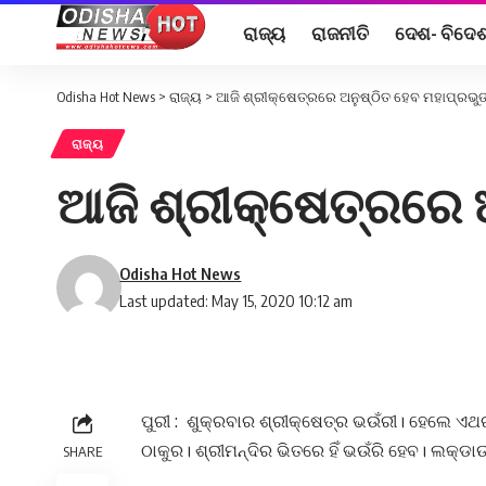
ରାଜ୍ୟ
ରାଜନୀତି
ଦେଶ- ବିଦେ
Odisha Hot News
>
ରାଜ୍ୟ
>
ଆଜି ଶ୍ରୀକ୍ଷେତ୍ରରେ ଅନୁଷ୍ଠିତ ହେବ ମହାପ୍ରଭୁଙ
ରାଜ୍ୟ
ଆଜି ଶ୍ରୀକ୍ଷେତ୍ରରେ ଅ
Odisha Hot News
Last updated: May 15, 2020 10:12 am
ପୁରୀ : ଶୁକ୍ରବାର ଶ୍ରୀକ୍ଷେତ୍ର ଭଉଁରୀ। ହେଲେ ଏଥ
ଠାକୁର। ଶ୍ରୀମନ୍ଦିର ଭିତରେ ହିଁ ଭଉଁରି ହେବ। ଲକ୍‌
SHARE