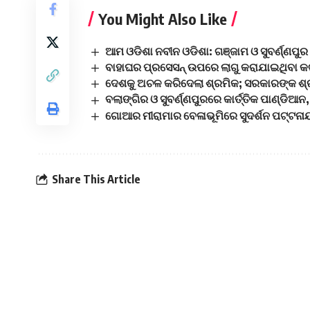
You Might Also Like
ଆମ ଓଡିଶା ନବୀନ ଓଡିଶା: ଗଞ୍ଜାମ ଓ ସୁବର୍ଣ୍ଣପୁ
ବାହାଘର ପ୍ରସେସନ୍ ଉପରେ ଲାଗୁ କରାଯାଇଥିବା 
ଦେଶକୁ ଅଚଳ କରିଦେଲା ଶ୍ରମିକ; ସରକାରଙ୍କ ଶ୍ର
ବଲାଙ୍ଗିର ଓ ସୁବର୍ଣ୍ଣପୁରରେ କାର୍ତ୍ତିକ ପାଣ୍ଡି
ଗୋଆର ମୀରାମାର ବେଳାଭୂମିରେ ସୁଦର୍ଶନ ପଟ୍ଟନାୟ
Share This Article