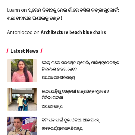
Luann
on
ପ୍ରେମ ବିବାହକୁ ନେଇ ଗାଁରେ ବସିଲା କଙ୍ଗାରୁକୋର୍ଟ:
ଶଳା ବାହାଘର ଭିଣାଇକୁ ଦଣ୍ଡ !
Antoniocog
on
Architecture beach blue chairs
Latest News
ଜେଲ୍ ଗଲେ ସରପଞ୍ଚ ଚାମେଲି, ମାଜିଷ୍ଟ୍ରେଟଙ୍କ
ନିକଟରେ ହାଜର ହେବେ
ଅପରାଧ
ରାଜନୀତି
ରାଜ୍ୟ
କାଠଯୋଡ଼ିରୁ ଡାକ୍ତରୀ ଛାତ୍ରୀଙ୍କ ମୃତଦେହ
ମିଳିବା ଘଟଣା
ଅପରାଧ
ରାଜ୍ୟ
ଡିଜି ପଦ ପାଇଁ ଦୁଇ ଓଡ଼ିଆ ଆଇପିଏସ୍
ଜୀବନଚର୍ଯ୍ୟା
ରାଜନୀତି
ରାଜ୍ୟ