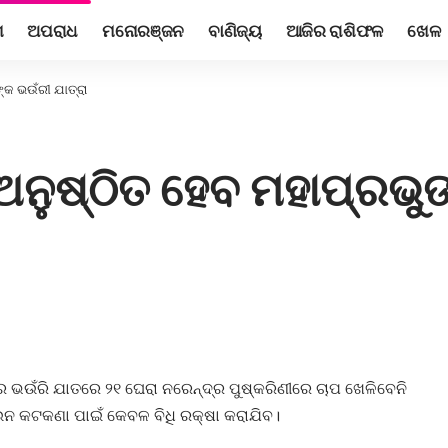
ଶ
ଅପରାଧ
ମନୋରଞ୍ଜନ
ବାଣିଜ୍ୟ
ଆଜିର ରାଶିଫଳ
ଖେଳ
୍କ ଭଉଁରୀ ଯାତ୍ରା
ନୁଷ୍ଠିତ ହେବ ମହାପ୍ରଭୁଙ
ର ଭଉଁରି ଯାତରେ ୨୧ ଘେରା ନରେନ୍ଦ୍ର ପୁଷ୍କରିଣୀରେ ଚାପ ଖେଳିବେନି
ଡାଉନ କଟକଣା ପାଇଁ କେବଳ ବିଧି ରକ୍ଷା କରାଯିବ।