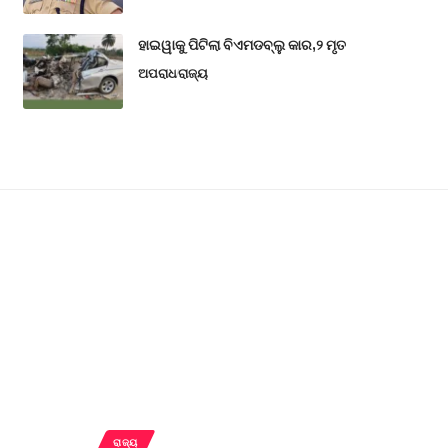
ହାଇୱାକୁ ପିଟିଲା ବିଏମଡବ୍ଲୁ କାର,୨ ମୃତ
ଅପରାଧ
ରାଜ୍ୟ
ରାଜ୍ୟ