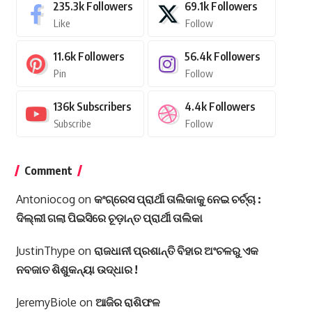
235.3k
Followers
69.1k
Followers
Like
Follow
11.6k
Followers
56.4k
Followers
Pin
Follow
136k
Subscribers
4.4k
Followers
Subscribe
Follow
Comment
Antoniocog
on
କଂଗ୍ରେସ ପ୍ରାର୍ଥୀ ତାଲିକାକୁ ନେଇ ଚର୍ଚ୍ଚା :
ଦିଲ୍ଲୀ ଗଲା ପିଇସିରେ ଚୂଡ଼ାନ୍ତ ପ୍ରାର୍ଥୀ ତାଲିକା
JustinThype
on
ରାଜଧାନୀ ପ୍ରଶାନ୍ତି ବିହାର ଅଂଚଳରୁ ଏକ
ନବଜାତ ଶିଶୁକନ୍ୟା ଉଦ୍ଧାର !
JeremyBiole
on
ଆଜିର ରାଶିଫଳ