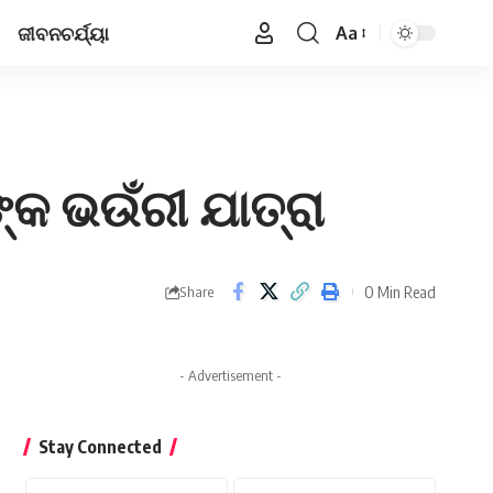
ଜୀବନଚର୍ଯ୍ୟା
Aa
Font
Resizer
୍କ ଭଉଁରୀ ଯାତ୍ରା
0 Min Read
Share
- Advertisement -
Stay Connected