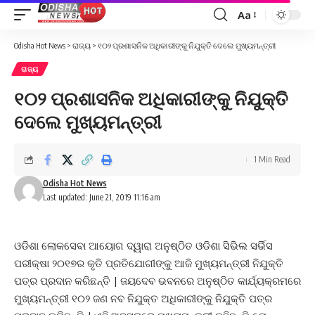
Aa
Font
Resizer
Odisha Hot News
>
ରାଜ୍ୟ
>
୧୦୨ ପ୍ରଶାସନିକ ଅଧିକାରୀଙ୍କୁ ନିଯୁକ୍ତି ଦେଲେ ମୁଖ୍ୟମନ୍ତ୍ରୀ
ରାଜ୍ୟ
୧୦୨ ପ୍ରଶାସନିକ ଅଧିକାରୀଙ୍କୁ ନିଯୁକ୍ତି
ଦେଲେ ମୁଖ୍ୟମନ୍ତ୍ରୀ
1 Min Read
Odisha Hot News
Last updated: June 21, 2019 11:16 am
ଓଡିଶା ଲୋକସେବା ଆୟୋଗ ଦ୍ୱାରା ଅନୁଷ୍ଠିତ ଓଡିଶା ସିଭିଲ ସର୍ଭିସ
ପରୀକ୍ଷା ୨୦୧୭ର କୃତି ପ୍ରତିଯୋଗୀଙ୍କୁ ଆଜି ମୁଖ୍ୟମନ୍ତ୍ରୀ ନିଯୁକ୍ତି
ପତ୍ର ପ୍ରଦାନ କରିଛନ୍ତି | ଜୟଦେବ ଭବନରେ ଅନୁଷ୍ଠିତ କାର୍ଯ୍ୟକ୍ରମରେ
ମୁଖ୍ୟମନ୍ତ୍ରୀ ୧୦୨ ଜଣ ନବ ନିଯୁକ୍ତ ଅଧିକାରୀଙ୍କୁ ନିଯୁକ୍ତି ପତ୍ର