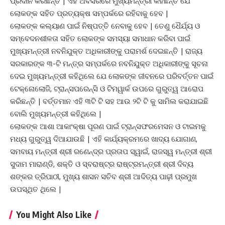
ପ୍ରଦାନ କରିଛନ୍ତି | ଏହି ଅବସରରେ ମୁଖ୍ୟମନ୍ତ୍ରୀ କହିଛନ୍ତି ଯେ
ଲୋକଙ୍କ ସହିତ ପ୍ରତ୍ୟକ୍ଷ ସମ୍ପର୍କରେ ରହିବାକୁ ହେବ |
ଲୋକଙ୍କ କଲ୍ୟାଣ ପାଇଁ ନିଷ୍ପତ୍ତି ନେବାକୁ ହେବ | ତେଣୁ ଧୈର୍ଯ୍ୟ ଓ
ସମ୍ବେଦନଶୀଳତା ସହିତ ଲୋକଙ୍କ ସମସ୍ୟା ସମାଧାନ କରିବା ପାଇଁ
ମୁଖ୍ୟମନ୍ତ୍ରୀ ନବନିଯୁକ୍ତ ଅଧିକାରୀଙ୍କୁ ପରାମର୍ଶ ଦେଇଛନ୍ତି | ରାଜ୍ୟ
ସରକାରଙ୍କ ୩-ଟି ମନ୍ତ୍ର ସମ୍ପର୍କରେ ନବନିଯୁକ୍ତ ଅଧିକାରୀଙ୍କୁ ସୂଚନା
ଦେଇ ମୁଖ୍ୟମନ୍ତ୍ରୀ କହିଥିଲେ ଯେ ଲୋକଙ୍କ ଜୀବନରେ ପରିବର୍ତ୍ତନ ପାଇଁ
ଟେକ୍ନୋଲୋଜି, ଟ୍ରାନ୍ସପରେନ୍ସି ଓ ଟିମୱାର୍କ ଉପରେ ଗୁରୁତ୍ୱ ଆରୋପ
କରିଛନ୍ତି | ବର୍ତ୍ତମାନ ଏହି ୩ଟି ଟି ସହ ଆଉ ୨ଟି ଟି କୁ ସାମିଲ କରାଯାଇଛି
ବୋଲି ମୁଖ୍ୟମନ୍ତ୍ରୀ କହିଥିଲେ |
ଲୋକଙ୍କ ଆଶା ଆକାଂକ୍ଷା ପୂରଣ ପାଇଁ ଟ୍ରାନ୍ସଫରମେସନ ଓ ଟାଇମକୁ
ମଧ୍ୟ ଗୁରୁତ୍ୱ ଦିଆଯାଉଛି | ଏହି କାର୍ଯ୍ୟକ୍ରମରେ ଖାଦ୍ୟ ଯୋଗାଣ,
ସମବାୟ ମନ୍ତ୍ରୀ ଶ୍ରୀ ରଣେନ୍ଦ୍ର ପ୍ରତାପ ସ୍ୱାଇଁ, ରାଜସ୍ୱ ମନ୍ତ୍ରୀ ଶ୍ରୀ
ସୁଦାମ ମାରାଣ୍ଡି, ଶକ୍ତି ଓ ସ୍ବରାଷ୍ଟ୍ର ରାଷ୍ଟ୍ରମନ୍ତ୍ରୀ ଶ୍ରୀ ଦିବ୍ୟ
ଶଙ୍କର ତ୍ରିପାଠୀ, ମୁଖ୍ୟ ଶାସନ ସଚିବ ଶ୍ରୀ ଆଦିତ୍ୟ ପାଢ଼ୀ ପ୍ରମୁଖ
ଉପସ୍ଥିତ ଥିଲେ |
You Might Also Like