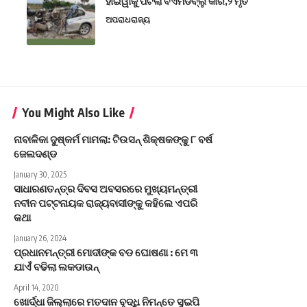
ହାଇୱାକୁ ପିଟିଲା ବିଏମଡବ୍ଲୁ କାର,୨ ମୃତ
ଅପରାଧ
ରାଜ୍ୟ
You Might Also Like
ନାବାଳିକା ଦୁଷ୍କର୍ମ ମାମଲା: ଟିଉସନ୍ ଶିକ୍ଷକଙ୍କୁ ୮ ବର୍ଷ
ଜେଲଦଣ୍ଡ
January 30, 2025
ସାଧାରଣତନ୍ତ୍ର ଦିବସ ଅବସରରେ ମୁଖ୍ୟମନ୍ତ୍ରୀ
ନବୀନ ପଟ୍ଟନାୟକ ରାଜ୍ୟବାସୀଙ୍କୁ କହିଲେ ଏପରି
କଥା
January 26, 2024
ପ୍ରଧାନମନ୍ତ୍ରୀ ମୋଦୀଙ୍କ ବଡ ଘୋଷଣା : ମେ ୩
ଯାଏଁ ବଢିଲା ଲକଡାଉନ୍
April 14, 2020
ଖୋର୍ଦ୍ଧା ଜିଲ୍ଲାରେ ମତଦାନ ବୃଦ୍ଧି ନିମନ୍ତେ ସୁଇପି