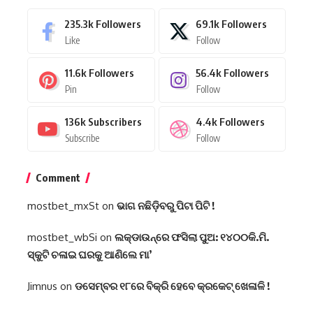
235.3k
Followers
69.1k
Followers
Like
Follow
11.6k
Followers
56.4k
Followers
Pin
Follow
136k
Subscribers
4.4k
Followers
Subscribe
Follow
Comment
mostbet_mxSt
on
ଭାଗ ନଛିଡ଼ିବରୁ ପିଟା ପିଟି !
mostbet_wbSi
on
ଲକ୍‌ଡାଉନ୍‌ରେ ଫସିଲା ପୁଅ: ୧୪୦୦କି.ମି.
ସ୍କୁଟି ଚଳାଇ ଘରକୁ ଆଣିଲେ ମା’
Jimnus
on
ଡସେମ୍ବର ୧୮ରେ ବିକ୍ରି ହେବେ କ୍ରକେଟ୍ ଖେଳାଳି !