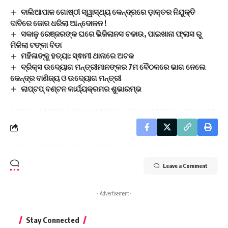
ବାଲିଆପାଳ ଗୋଷ୍ଠୀ ସ୍ୱାସ୍ଥ୍ୟ କେନ୍ଦ୍ରରେ ଡ଼ାକ୍ତର ନିଯୁକ୍ତି
ଦାବିରେ ଜୋର ଧରିଲା ଆନ୍ଦୋଳନ !
ସକାଳୁ ରେଞ୍ଜରଙ୍କ ଘରେ ଭିଜିଲାନସ ଚଢାଉ, ପାଇଖାନା ଫ୍ଲାସ ରୁ
ମିଳିଲା ଟଙ୍କା ବିଡା
ମହିଳାଙ୍କୁ ହତ୍ୟା: ସ୍ଵାମୀ ଥାନାରେ ଅଟକ
ବ୍ରିକ୍‌ସ ଉଦ୍ୟୋଗ ମନ୍ତ୍ରୀମାନଙ୍କର 7ମ ବୈଠକରେ ଭାଗ ନେଲେ
କେନ୍ଦ୍ର ବାଣିଜ୍ୟ ଓ ଉଦ୍ୟୋଗ ମନ୍ତ୍ରୀ
ଲାପ୍‌ଟପ୍‌ ବଣ୍ଟନ କାର୍ଯ୍ୟକ୍ରମର ଶୁଭାରମ୍ଭ
Leave a Comment
- Advertisement -
Stay Connected