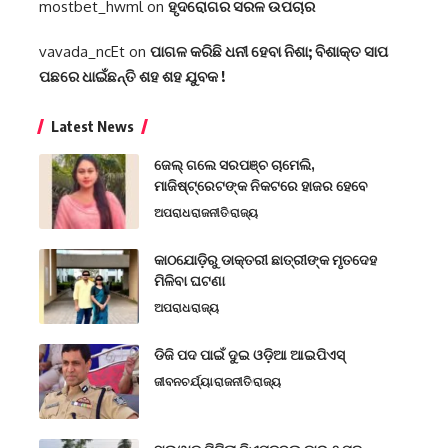
mostbet_hwml
on
ହୃଦରୋଗର ସରଳ ଉପଚାର
vavada_ncEt
on
ପାଗଳ କରିଛି ଧନୀ ହେବା ନିଶା; ବିଶାକ୍ତ ସାପ
ପଛରେ ଧାଇଁଛନ୍ତି ଶହ ଶହ ଯୁବକ !
Latest News
ଜେଲ୍ ଗଲେ ସରପଞ୍ଚ ଚାମେଲି,
ମାଜିଷ୍ଟ୍ରେଟଙ୍କ ନିକଟରେ ହାଜର ହେବେ
ଅପରାଧ
ରାଜନୀତି
ରାଜ୍ୟ
କାଠଯୋଡ଼ିରୁ ଡାକ୍ତରୀ ଛାତ୍ରୀଙ୍କ ମୃତଦେହ
ମିଳିବା ଘଟଣା
ଅପରାଧ
ରାଜ୍ୟ
ଡିଜି ପଦ ପାଇଁ ଦୁଇ ଓଡ଼ିଆ ଆଇପିଏସ୍
ଜୀବନଚର୍ଯ୍ୟା
ରାଜନୀତି
ରାଜ୍ୟ