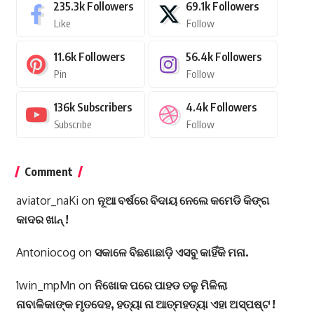
235.3k
Followers
69.1k
Followers
Like
Follow
11.6k
Followers
56.4k
Followers
Pin
Follow
136k
Subscribers
4.4k
Followers
Subscribe
Follow
Comment
aviator_naKi
on
ନୂଆ ବର୍ଷରେ ବିଦାୟ ନେଲେ କମେଡି କିଙ୍ଗ
କାଦର ଖାନ୍ !
Antoniocog
on
ସକାଳେ ବିଛଣାଛାଡ଼ି ଏସବୁ କାହିଁକି ମନା.
1win_mpMn
on
ନିଖୋକ ପରେ ପାହଡ ତଳୁ ମିଳିଲା
ନାବାଳିକାଙ୍କ ମୃତଦେହ, ହତ୍ୟା ନା ଆତ୍ମହତ୍ୟା ଏହା ଅସ୍ପଷ୍ଟ !