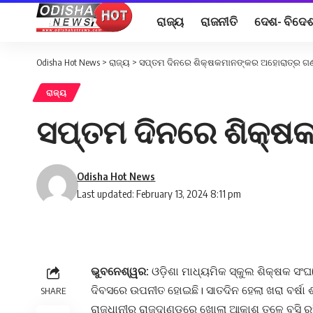
ରାଜ୍ୟ
ରାଜନୀତି
ଦେଶ- ବିଦେ
Odisha Hot News
>
ରାଜ୍ୟ
>
ସପ୍ତମ ଦିନରେ ଶିକ୍ଷକମାନଙ୍କର ଅହୋରାତ୍ର ଗ
ରାଜ୍ୟ
ସପ୍ତମ ଦିନରେ ଶିକ୍
Odisha Hot News
Last updated: February 13, 2024 8:11 pm
ଭୁବନେଶ୍ୱର:
ଓଡ଼ିଶା ମାଧ୍ୟମିକ ସ୍କୁଲ ଶିକ୍ଷକ ସଂ
ଦିବସରେ ଉପନୀତ ହୋଇଛି। ସାତଦିନ ହେଲା ଖରା ବର୍ଷା ଶୀ
SHARE
ରାଜଧାନୀର ରାଜଦାଣ୍ଡରେ ଖୋଲା ଆକାଶ ତଳେ ବସି ରହି