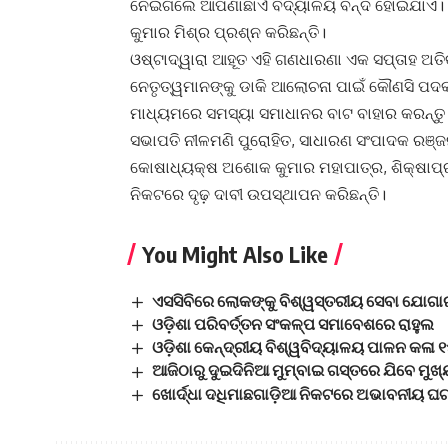
ନେଇଗଲେ ଆପଣାଛାଏଁ ବିଦ୍ୟାଳୟ ବନ୍ଦ ହୋଇଯାଏ। ଏ
କୁମାର ମିଶ୍ର ପ୍ରଶ୍ନ କରିଛନ୍ତି।
ଓଷ୍ଟାଦ୍ୱାରା ଆହୂତ ଏହି ଗଣଧାରଣା ଏକ ସପ୍ତାହ ଅତ
ନେତୃତ୍ୱମାନଙ୍କୁ ଡାକି ଆଲୋଚନା ପାଇଁ କୌଣସି ପଦ
ମାଧ୍ୟମରେ ସମସ୍ୟା ସମାଧାନର ବାଟ ବାହାର କରନ୍ତୁ ବ
ସଭାପତି ନୀଳମଣି ପୁରୋହିତ, ସାଧାରଣ ସଂପାଦକ ରଞ୍ଜ
କୋଷାଧ୍ୟକ୍ଷ ଅଶୋକ କୁମାର ମହାପାତ୍ର, ଶିକ୍ଷାପ୍
ନିକଟରେ ଦୃଢ଼ ଦାବୀ ଉପସ୍ଥାପନ କରିଛନ୍ତି।
You Might Also Like
ଏସସିବିରେ ଲୋକଙ୍କୁ ବିଶ୍ୱସ୍ତରୀୟ ସେବା ଯୋଗା
ଓଡ଼ିଶା ପରିବର୍ତ୍ତନ ସଂକଳ୍ପ ସମାବେଶରେ ରାହୁଲ
ଓଡ଼ିଶା କେନ୍ଦ୍ରୀୟ ବିଶ୍ୱବିଦ୍ୟାଳୟ ପାଳନ କଳା 
ଆଜିଠାରୁ ଦୁଇଦିନିଆ ମୁମ୍ବାଇ ଗସ୍ତରେ ଯିବେ ମୁଖ
ଖୋର୍ଦ୍ଧା ଦଧିମାଛଗାଡ଼ିଆ ନିକଟରେ ଅଭାବନୀୟ ଘଟଣ