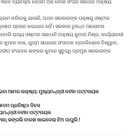
ଭଳି ବ୍ୟବସ୍ଥା କେଉଁଠି ଅଛି ବୋଲି ସଂଘର ସଭାପତି ଅକ୍ଷୟ
ିକ୍ରମ କରିବାକୁ ଯାଉଛି, ଅଥଚ ସରକାରଙ୍କ ପକ୍ଷରୁ ଓଷ୍ଟାର
କ୍ଷେପ ଗ୍ରହଣ କରାଯାଇ ନାହିଁ। ସରକାର ତୁରନ୍ତ ଆଲୋଚନା
ୋଲି ରାଜ୍ୟ ଓଷ୍ଟାର ସଭାପତି ଅକ୍ଷୟ କୁମାର ମିଶ୍ର, କାର୍ଯ୍ୟକାରୀ
ନ କୁମାର ଦାଶ, ଯୁଗ୍ମ ସାଧାରଣ ସଂପାଦକ ବ୍ରଜକିଶୋର ବିଶ୍ୱାଳ,
ରଦୀପ ସଂପାଦକ ଶଙ୍କର କୁମାର ସୁବୁଦ୍ଧି ପ୍ରମୁଖ ସରକାରଙ୍କ
ଇବା ଆମର ଲକ୍ଷ୍ୟ: ମୁଖ୍ୟମନ୍ତ୍ରୀ ନବୀନ ପଟ୍ଟନାୟକ
୧୫ତମ ପ୍ରତିଷ୍ଠା ଦିବସ
୍ୟମନ୍ତ୍ରୀ ନବୀନ ପଟ୍ଟନାୟକ
ା; ଜଙ୍ଗଲି ବାରହା ଖାଇଦେଲା ଝିଅ ପାପୁଲି !