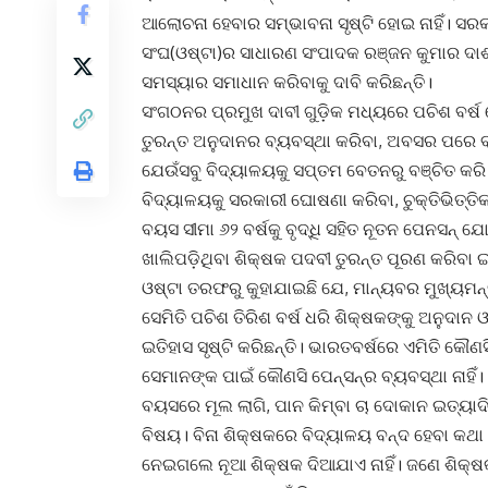
ଆଲୋଚନା ହେବାର ସମ୍ଭାବନା ସୃଷ୍ଟି ହୋଇ ନାହିଁ। ସର
ସଂଘ(ଓଷ୍ଟା)ର ସାଧାରଣ ସଂପାଦକ ରଞ୍ଜନ କୁମାର ଦାଶ
ସମସ୍ୟାର ସମାଧାନ କରିବାକୁ ଦାବି କରିଛନ୍ତି।
ସଂଗଠନର ପ୍ରମୁଖ ଦାବୀ ଗୁଡ଼ିକ ମଧ୍ୟରେ ପଚିଶ ବର୍ଷ 
ତୁରନ୍ତ ଅନୁଦାନର ବ୍ୟବସ୍ଥା କରିବା, ଅବସର ପରେ ବଞ
ଯେଉଁସବୁ ବିଦ୍ୟାଳୟକୁ ସପ୍ତମ ବେତନରୁ ବଞ୍ଚିତ କରି 
ବିଦ୍ୟାଳୟକୁ ସରକାରୀ ଘୋଷଣା କରିବା, ଚୁକ୍ତିଭିତ୍ତିକ
ବୟସ ସୀମା ୬୨ ବର୍ଷକୁ ବୃଦ୍ଧି ସହିତ ନୂତନ ପେନସନ୍ ଯ
ଖାଲିପଡ଼ିଥିବା ଶିକ୍ଷକ ପଦବୀ ତୁରନ୍ତ ପୂରଣ କରିବା ଇ
ଓଷ୍ଟା ତରଫରୁ କୁହାଯାଇଛି ଯେ, ମାନ୍ୟବର ମୁଖ୍ୟମନ୍ତ
ସେମିତି ପଚିଶ ତିରିଶ ବର୍ଷ ଧରି ଶିକ୍ଷକଙ୍କୁ ଅନୁଦାନ
ଇତିହାସ ସୃଷ୍ଟି କରିଛନ୍ତି। ଭାରତବର୍ଷରେ ଏମିତି କୌ
ସେମାନଙ୍କ ପାଇଁ କୌଣସି ପେନ୍‌ସନ୍‌ର ବ୍ୟବସ୍ଥା ନାହ
ବୟସରେ ମୂଲ ଲାଗି, ପାନ କିମ୍ବା ଚା ଦୋକାନ ଇତ୍ୟାଦ
ବିଷୟ। ବିନା ଶିକ୍ଷକରେ ବିଦ୍ୟାଳୟ ବନ୍ଦ ହେବା କଥ
ନେଇଗଲେ ନୂଆ ଶିକ୍ଷକ ଦିଆଯାଏ ନାହିଁ। ଜଣେ ଶିକ୍