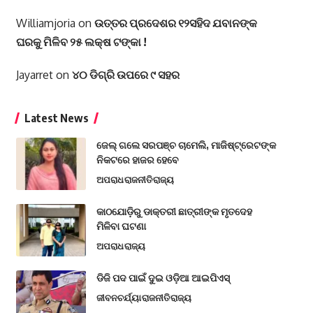
Williamjoria
on
ଉତ୍ତର ପ୍ରଦେଶର ୧୨ସହିଦ ଯବାନଙ୍କ
ଘରକୁ ମିଳିବ ୨୫ ଲକ୍ଷ ଟଙ୍କା !
Jayarret
on
୪୦ ଡିଗ୍ରି ଉପରେ ୯ ସହର
Latest News
ଜେଲ୍ ଗଲେ ସରପଞ୍ଚ ଚାମେଲି, ମାଜିଷ୍ଟ୍ରେଟଙ୍କ
ନିକଟରେ ହାଜର ହେବେ
ଅପରାଧ
ରାଜନୀତି
ରାଜ୍ୟ
କାଠଯୋଡ଼ିରୁ ଡାକ୍ତରୀ ଛାତ୍ରୀଙ୍କ ମୃତଦେହ
ମିଳିବା ଘଟଣା
ଅପରାଧ
ରାଜ୍ୟ
ଡିଜି ପଦ ପାଇଁ ଦୁଇ ଓଡ଼ିଆ ଆଇପିଏସ୍
ଜୀବନଚର୍ଯ୍ୟା
ରାଜନୀତି
ରାଜ୍ୟ