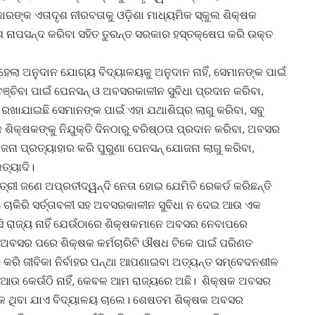
କାରଙ୍କ ଏତାଦୃଶ ନୀରବତାକୁ ଓଡ଼ିଶା ମାଧ୍ୟମିକ ସ୍କୁଲ ଶିକ୍ଷକ
 ନାପସନ୍ଦ କରିବା ସହିତ ତୁରନ୍ତ ସରକାର ହସ୍ତକ୍ଷେପ କରି ଉକ୍ତ
ହେଲା ଅନୁଦାନ ଯୋଗ୍ୟ ବିଦ୍ୟାଳୟକୁ ଅନୁଦାନ ନାହିଁ, ସେମାନଙ୍କ ପାଇଁ
୍ଚିବା ପାଇଁ ପେନସନ୍ ଓ ଅବସରକାଳୀନ ସୁବିଧା ପ୍ରଦାନ କରିବା,
ରଖାଯାଇଛି ସେମାନଙ୍କ ପାଇଁ ଏହା ଯଥାଶିଘ୍ର ଲାଗୁ କରିବା, ସବୁ
 ଶିକ୍ଷକଙ୍କୁ ନିଯୁକ୍ତି ଦିନଠାରୁ ବରିଷ୍ଠତା ପ୍ରଦାନ କରିବା, ଅବସର
ୋଜନା ପ୍ରତ୍ୟାହାର କରି ପୁରୁଣା ପେନସନ୍ ଯୋଜନା ଲାଗୁ କରିବା,
ତ୍ୟାଦି।
୍ରୀ ଜଣେ ଅପ୍ରତୀଦ୍ୱନ୍ଦି ନେତା ହୋଇ ଯେମିତି ରେକର୍ଡ କରିଛନ୍ତି
 ଓ ଚାକିରି ସର୍ତ୍ତାବଳୀ ସହ ଅବସରକାଳୀନ ସୁବିଧା ନ ଦେଇ ଆଉ ଏକ
ଣସି ରାଜ୍ୟ ନାହିଁ ଯେଉଁଠାରେ ଶିକ୍ଷକମାନେ ଅବସର ନେବାପରେ
ିଁ। ଅବସର ପରେ ଶିକ୍ଷକ କର୍ମଚାରିଟି ଔଷଧ ଟିକେ ପାଇଁ ପରିଣତ
ି କରି ଜୀବିକା ନିର୍ବାହର ପନ୍ଥା ଆପଣାଇବା ଅତ୍ୟନ୍ତ ସମ୍ବେଦନଶୀଳ
ା ଆଉ କେଉଁଠି ନାହିଁ, କେବଳ ଆମ ରାଜ୍ୟରେ ଅଛି। ଶିକ୍ଷକ ଅବସର
ଷକ ଥିବା ଯାଏ ବିଦ୍ୟାଳୟ ଚାଲେ। ଶେଷତମ ଶିକ୍ଷକ ଅବସର