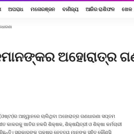
ଶ
ଅପରାଧ
ମନୋରଞ୍ଜନ
ବାଣିଜ୍ୟ
ଆଜିର ରାଶିଫଳ
ଖେଳ
ଣଧାରଣା
ଷକମାନଙ୍କର ଅହୋରାତ୍ର ଗ
ଘ(ଓଷ୍ଟା)ର ଆହ୍ୱାନରେ ଚାଲିଥିବା ଅହୋରାତ୍ର ଗଣଧାରଣା ସପ୍ତମ
ତ କାକରକୁ ଖାତିର ନକରି ଶିକ୍ଷକ, ଶିକ୍ଷୟିତ୍ରୀ ଓ ଶିକ୍ଷା କର୍ମଚାରୀ
ଛନ୍ତି। ସରକାରଙ୍କ ପକ୍ଷରୁ ନେତୃତ୍ୱ ମାନଙ୍କ ସହିତ କୌଣସି