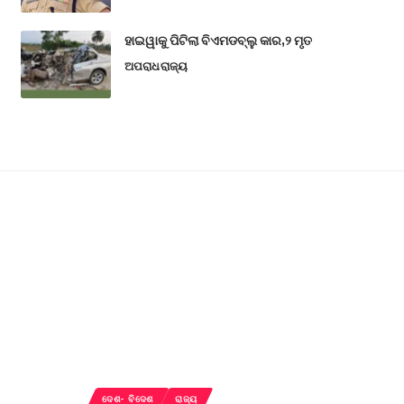
ହାଇୱାକୁ ପିଟିଲା ବିଏମଡବ୍ଲୁ କାର,୨ ମୃତ
ଅପରାଧ
ରାଜ୍ୟ
ଦେଶ- ବିଦେଶ
ରାଜ୍ୟ