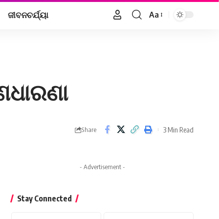
ଜୀବନଚର୍ଯ୍ୟା
Aa
Font
Resizer
ଣଧାରଣା
3 Min Read
Share
- Advertisement -
Stay Connected