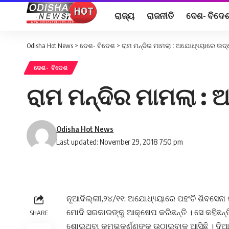
ରାଜ୍ୟ
ରାଜନୀତି
ଦେଶ- ବିଦେ
Odisha Hot News
>
ଦେଶ- ବିଦେଶ
>
ରାମ ମନ୍ଦିର ମାମଲା : ଅଯୋଧ୍ୟ୍ୟାରେ ଉଦ
ଦେଶ- ବିଦେଶ
ରାମ ମନ୍ଦିର ମାମଲା :
Odisha Hot News
Last updated: November 29, 2018 7:50 pm
ନୂଆଦିଲ୍ଲୀ,୨୪/୧୧: ଅଯୋଧ୍ୟ୍ୟାରେ ପହଂଚି ଶିବସେନା
ମୋଦି ସରକାରଙ୍କୁ ଆକ୍ଷେପ କରିଛନ୍ତି । ସେ କହିଛନ୍ତି ମ
SHARE
ଶୋଇଥିବା କୁମ୍ଭକର୍ଣ୍ଣଙ୍କୁ ଉଠାଇବାକୁ ଆସିଛି । ଦିଆ