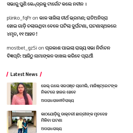
ସଭାରୁ ପୁଣି କେନ୍ଦ୍ରକୁ ଟାର୍ଗେଟ କଲେ ନବୀନ ।
plinko_fqPr
on
କାଳ ସାଜିଲା ତୀର୍ଥ ଭ୍ରମଣ; ରାତିଅନିଦ୍ରା
ହୋଇ ଗାଡ଼ି ଚଲାଉଥିବା ବେଳେ ଘଟିଲା ଦୁର୍ଘଟଣା, ଘଟଣାସ୍ଥଳରେ
୪ମୃତ, ୧୧ ଆହତ !
mostbet_gzSi
on
ପ୍ରକାଶ ପାଇଲା ରାଜ୍ୟ ସଭା ନିର୍ବାଚନ
ବିଜ୍ଞପ୍ତି: ଆଜିଠୁ ନାମାଙ୍କନ ଦାଖଲ କରିବେ ପ୍ରାର୍ଥୀ
Latest News
ଜେଲ୍ ଗଲେ ସରପଞ୍ଚ ଚାମେଲି, ମାଜିଷ୍ଟ୍ରେଟଙ୍କ
ନିକଟରେ ହାଜର ହେବେ
ଅପରାଧ
ରାଜନୀତି
ରାଜ୍ୟ
କାଠଯୋଡ଼ିରୁ ଡାକ୍ତରୀ ଛାତ୍ରୀଙ୍କ ମୃତଦେହ
ମିଳିବା ଘଟଣା
ଅପରାଧ
ରାଜ୍ୟ