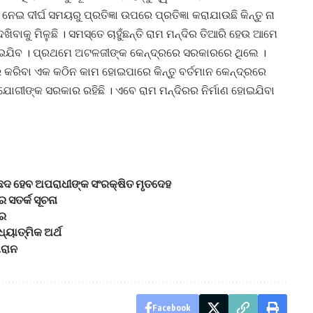
 ନେଇ ଦୀର୍ଘ ସମୟରୁ ପ୍ରତିଜ୍ଞା ଉପରେ ପ୍ରତିଜ୍ଞା କରାଯାଉଛି କିନ୍ତୁ ନା
ବାକୁ ମିଳୁଛି । ସମସ୍ତେ ଚାହୁଁଛନ୍ତି ରାମ ମନ୍ଦିର ତିଆରି ହେଉ ଆମେ
 ହୋଇଯିବ । ପ୍ରଥମେ ଅଟଳଜୀଙ୍କ କେନ୍ଦ୍ରରେ ସରକାରରେ ଥିଲେ ।
 କରିବା ଏକ କଠିନ କାମ ହୋଇପାରେ କିନ୍ତୁ ବର୍ତମାନ କେନ୍ଦ୍ରରେ
 ଯୋଗୀଙ୍କ ସରକାର ରହିଛି । ଏବେ ରାମ ମନ୍ଦିରର ନିର୍ମାଣ ହୋଇଯିବା
ଛେଦ ହେବ ଅପରାଧୀଙ୍କ ସଂରକ୍ଷିତ ମୃତଦେହ
ସତର୍କ ସୂଚନା
ଡର
ଧ୍ୟାତ୍ମିକ ଅର୍ଥ
ମରାନ
Facebook