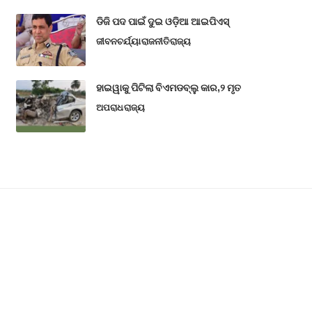
ଡିଜି ପଦ ପାଇଁ ଦୁଇ ଓଡ଼ିଆ ଆଇପିଏସ୍
ଜୀବନଚର୍ଯ୍ୟା
ରାଜନୀତି
ରାଜ୍ୟ
ହାଇୱାକୁ ପିଟିଲା ବିଏମଡବ୍ଲୁ କାର,୨ ମୃତ
ଅପରାଧ
ରାଜ୍ୟ