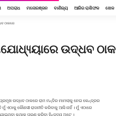
ଶ
ଅପରାଧ
ମନୋରଞ୍ଜନ
ବାଣିଜ୍ୟ
ଆଜିର ରାଶିଫଳ
ଖେଳ
୍ଧବ ଠାକରେ
 ଅଯୋଧ୍ୟ୍ୟାରେ ଉଦ୍ଧବ ଠା
 ପ୍ରମୂଖ ଉଦ୍ଧବ ଠାକରେ ରାମ ମନ୍ଦିର ମାମଲାକୁ ନେଇ କେନ୍ଦ୍ରର
ୁଁ ଏଠାକୁ କୌଣସୀ ରାଜନୀତି କରିବାକୁ ଆସି ନାହିଁ । ମୁଁ ଏଠାରେ
ଯାଇଥିବା କଥାକୁ ପୂରଣ କରିବା ହିନ୍ଦୁତ୍ୱ ଅଟେ ।