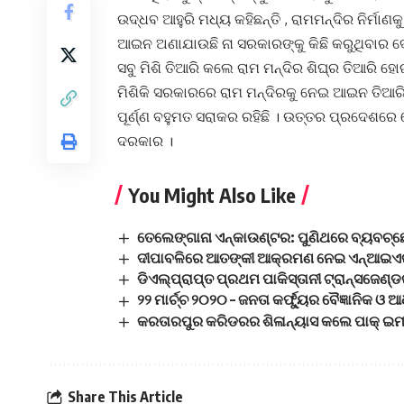
ଉଦ୍ଧବ ଆହୁରି ମଧ୍ୟ କହିଛନ୍ତି , ରାମମନ୍ଦିର ନିର୍ମାଣକୁ
ଆଇନ ଅଣାଯାଉଛି ନା ସରକାରଙ୍କୁ କିଛି କରୁଥିବାର ଦେଖି
ସବୁ ମିଶି ତିଆରି କଲେ ରାମ ମନ୍ଦିର ଶିଘ୍ର ତିଆରି
ମିଶିକି ସରକାରରେ ରାମ ମନ୍ଦିରକୁ ନେଇ ଆଇନ ତିଆରି
ପୂର୍ଣ୍ଣ ବହୁମତ ସରାକର ରହିଛି । ଉତ୍ତର ପ୍ରଦେଶରେ
ଦରକାର ।
You Might Also Like
ତେଲେଙ୍ଗାନା ଏନ୍‌କାଉଣ୍ଟର: ପୁଣିଥରେ ବ୍ୟବଚ୍
ଦୀପାବଳିରେ ଆତଙ୍କୀ ଆକ୍ରମଣ ନେଇ ଏନ୍‌ଆଇଏର 
ଡିଏଲ୍‌ପ୍ରାପ୍ତ ପ୍ରଥମ ପାକିସ୍ତାନୀ ଟ୍ରାନ୍ସଜେଣ୍
୨୨ ମାର୍ଚ୍ଚ ୨୦୨୦ – ଜନତା କର୍ଫ୍ୟୁର ବୈଜ୍ଞାନିକ ଓ ଆ
କରତାରପୁର କରିଡରର ଶିଳାନ୍ୟାସ କଲେ ପାକ୍‌ ଇ
Share This Article