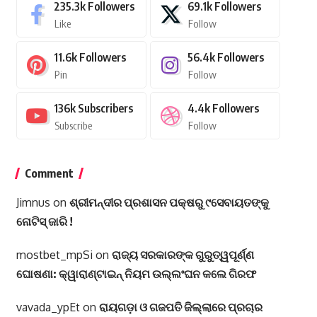
235.3k
Followers
69.1k
Followers
Like
Follow
11.6k
Followers
56.4k
Followers
Pin
Follow
136k
Subscribers
4.4k
Followers
Subscribe
Follow
Comment
Jimnus
on
ଶ୍ରୀମନ୍ଦୀର ପ୍ରଶାସନ ପକ୍ଷରୁ ୯ସେବାୟତଙ୍କୁ
ନୋଟିସ୍ ଜାରି !
mostbet_mpSi
on
ରାଜ୍ୟ ସରକାରଙ୍କ ଗୁରୁତ୍ୱପୂର୍ଣ୍ଣ
ଘୋଷଣା: କ୍ୱାରାଣ୍ଟାଇନ୍‌ ନିୟମ ଉଲ୍ଲଂଘନ କଲେ ଗିରଫ
vavada_ypEt
on
ରାୟଗଡ଼ା ଓ ଗଜପତି ଜିଲ୍ଲାରେ ପ୍ରଚାର