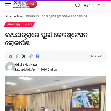
Aa
Font
Resizer
Odisha Hot News
>
ଜୀବନଚର୍ଯ୍ୟା
>
ରଥଯାତ୍ରାରେ ପୁରୀ ରେଳଷ୍ଟେସନ ଲୋକାର୍ପଣ
ଜୀବନଚର୍ଯ୍ୟା
ରାଜ୍ୟ
ରଥଯାତ୍ରାରେ ପୁରୀ ରେଳଷ୍ଟେସନ
ଲୋକାର୍ପଣ
1 Min Read
Odisha Hot News
Last updated: April 4, 2026 12:48 pm