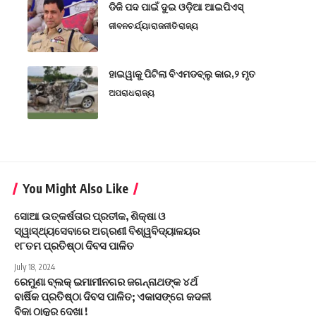
ଡିଜି ପଦ ପାଇଁ ଦୁଇ ଓଡ଼ିଆ ଆଇପିଏସ୍
ଜୀବନଚର୍ଯ୍ୟା
ରାଜନୀତି
ରାଜ୍ୟ
ହାଇୱାକୁ ପିଟିଲା ବିଏମଡବ୍ଲୁ କାର,୨ ମୃତ
ଅପରାଧ
ରାଜ୍ୟ
You Might Also Like
ସୋଆ ଉତ୍କର୍ଷତାର ପ୍ରତୀକ, ଶିକ୍ଷା ଓ
ସ୍ୱାସ୍ଥ୍ୟସେବାରେ ଅଗ୍ରଣୀ ବିଶ୍ୱବିଦ୍ୟାଳୟର
୧୮ତମ ପ୍ରତିଷ୍ଠା ଦିବସ ପାଳିତ
July 18, 2024
ରେମୁଣା ବ୍ଲକ୍ ଇମାମୀନଗର ଜଗନ୍ନାଥଙ୍କ ୪ର୍ଥ
ବାର୍ଷିକ ପ୍ରତିଷ୍ଠା ଦିବସ ପାଳିତ; ଏକାସଙ୍ଗେ କଦଳୀ
ବିକା ଠାକୁର ଦେଖା !