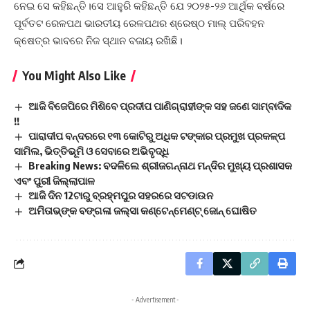
‌ନେଇ ସେ କହିଛନ୍ତି।ସେ ଆହୁରି କହିଛନ୍ତି ଯେ ୨୦୨୫-୨୬ ଆର୍ଥିକ ବର୍ଷରେ
ପୂର୍ବତଟ ରେଳପଥ ଭାରତୀୟ ରେଳପଥର ଶ୍ରେଷ୍ଠ ମାଲ୍‌ ପରିବହନ
କ୍ଷେତ୍ର ଭାବରେ ନିଜ ସ୍ଥାନ ବଜାୟ ରଖିଛି।
You Might Also Like
ଆଜି ବିଜେପିରେ ମିଶିବେ ପ୍ରଦୀପ ପାଣିଗ୍ରାହୀଙ୍କ ସହ ଜଣେ ସାମ୍ବାଦିକ
!!
ପାରାଦୀପ ବନ୍ଦରରେ ୧୩ କୋଟିରୁ ଅଧିକ ଟଙ୍କାର ପ୍ରମୁଖ ପ୍ରକଳ୍ପ
ସାମିଲ, ଭିତ୍ତିଭୂମି ଓ ସେବାରେ ଅଭିବୃଦ୍ଧି
Breaking News: ବଦଳିଲେ ଶ୍ରୀଜଗନ୍ନାଥ ମନ୍ଦିର ମୁଖ୍ୟ ପ୍ରଶାସକ
ଏବଂ ପୁରୀ ଜିଲ୍ଲାପାଳ
ଆଜି ଦିନ 12ଟାରୁ ବ୍ରହ୍ମପୁର ସହରରେ ସଟଡାଉନ
ଅମିତାଭ୍‌ଙ୍କ ବଙ୍ଗଳା ଜଲ୍‌ସା କଣ୍ଟେନ୍‌ମେଣ୍ଟ୍ ଜୋନ୍ ଘୋଷିତ
- Advertisement -