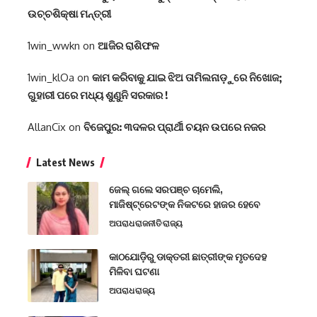
ଉଚ୍ଚଶିକ୍ଷା ମନ୍ତ୍ରୀ
1win_wwkn
on
ଆଜିର ରାଶିଫଳ
1win_klOa
on
କାମ କରିବାକୁ ଯାଇ ଝିଅ ତାମିଲନାଡ଼ୁରେ ନିଖୋଜ;
ଗୁହାରୀ ପରେ ମଧ୍ୟ ଶୁଣୁନି ସରକାର !
AllanCix
on
ବିଜେପୁର: ୩ଦଳର ପ୍ରାର୍ଥୀ ଚୟନ ଉପରେ ନଜର
Latest News
ଜେଲ୍ ଗଲେ ସରପଞ୍ଚ ଚାମେଲି,
ମାଜିଷ୍ଟ୍ରେଟଙ୍କ ନିକଟରେ ହାଜର ହେବେ
ଅପରାଧ
ରାଜନୀତି
ରାଜ୍ୟ
କାଠଯୋଡ଼ିରୁ ଡାକ୍ତରୀ ଛାତ୍ରୀଙ୍କ ମୃତଦେହ
ମିଳିବା ଘଟଣା
ଅପରାଧ
ରାଜ୍ୟ