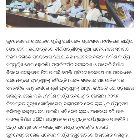
ଭୁବନେଶ୍ବର: ରଥଯାତ୍ରା ପୂର୍ବରୁ ପୁରୀ ରେଳ ଷ୍ଟେସନର ନବୀକରଣ କାର୍ଯ୍ୟ
ଶେଷ ହେବ। ରଥଯାତ୍ରାରେ ତୀର୍ଥଯାତ୍ରୀଙ୍କୁ ନୂଆ ଷ୍ଟେସନରେ ସ୍ବାଗତ
କରିବା ଦିଗରେ ପଦକ୍ଷେପ ନିଆଯାଉଛି। ଷ୍ଟେସନ ବିଲଡିଂ ନିର୍ମାଣ କାର୍ଯ୍ୟ
ସମ୍ପୂର୍ଣ୍ଣ ଶେଷ ହୋଇଛି। ପ୍ଲାର୍ଟଫର୍ମର ନବୀକରଣ ଓ ପାଚେରି ନିର୍ମାଣ
ଦିଗରେ ପଦକ୍ଷେପ ନିଆଯାଇଛି ବୋଲି ପୂର୍ବତଟ ରେଳପଥ ମହାପ୍ରବନ୍ଧକ
ପରମେଶ୍ବର ଫୁଙ୍କ୍‌ୱାଲ୍‌ କହିଛନ୍ତି। ରେଳ ସଦନରେ ଆୟୋଜିତ ଏକ
ସାମ୍ବାଦିକ ସମ୍ମିଳନୀରେ ଶ୍ରୀ ଫୁଙ୍କ୍‌ୱାଲ୍‌ ଆହୁରି କହିଛନ୍ତି ଯେ ଓଡ଼ିଶାରେ
ଚାଲିଥିବା ରେଳ ଲାଇନ୍‌ ନିର୍ମାଣ କାର୍ଯ୍ୟ ତ୍ବରାନ୍ବିତ ହୋଇଛି। ୨୦୨୬
ଡିସେମ୍ବର ସୁଦ୍ଧା ଖୋର୍ଦ୍ଧାରୋଡ୍‌-ବଲାଙ୍ଗୀର ରେଳ ଲାଇନ୍‌ କାର୍ଯ୍ୟକ୍ଷମ
କରିବାକୁ ଲକ୍ଷ୍ୟ ରଖାଯାଇଛି। ଏହି ରେଳ ଲାଇନ୍‌ ଅଧୀନରେ ୭ଟି ଯାକ
ଟନେଲ୍‌ ନିର୍ମାଣ ସରିଛି। ଭାୟାଡକ୍‌ କାମ ଚୂଡ଼ାନ୍ତ ପର୍ଯ୍ୟାୟରେ ପହଞ୍ଚିଛି।
ଅନ୍ୟ ପ୍ରମୁଖ ରେଳ ଲାଇନ୍‌ କାମ ମଧ୍ୟ ତ୍ବରାନ୍ବିତ ହେଉଛି।
ଭୁବନେଶ୍ବର ରେଳ ଷ୍ଟେସନ କାର୍ଯ୍ୟ ଦ୍ରୁତଗତିରେ ଅଗ୍ରଗତି କରିଥିବା