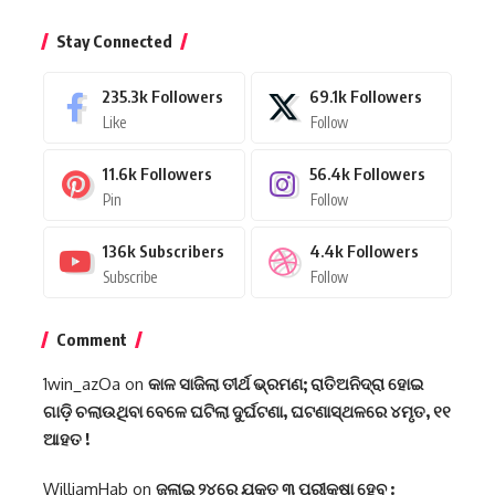
Stay Connected
235.3k
Followers
69.1k
Followers
Like
Follow
11.6k
Followers
56.4k
Followers
Pin
Follow
136k
Subscribers
4.4k
Followers
Subscribe
Follow
Comment
1win_azOa
on
କାଳ ସାଜିଲା ତୀର୍ଥ ଭ୍ରମଣ; ରାତିଅନିଦ୍ରା ହୋଇ
ଗାଡ଼ି ଚଲାଉଥିବା ବେଳେ ଘଟିଲା ଦୁର୍ଘଟଣା, ଘଟଣାସ୍ଥଳରେ ୪ମୃତ, ୧୧
ଆହତ !
WilliamHab
on
ଜୁଲାଇ ୨୪ରେ ଯୁକ୍ତ ୩ ପରୀକ୍ଷା ହେବ :