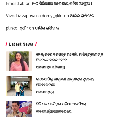
ErnestLab
on
୨-୦ ସିରିଜରେ ଭାରତୀୟ ମହିଳା ଆଗୁଆ !
Vivod iz zapoya na domy_qkkt
on
ଆଜିର ରାଶିଫଳ
plinko_qcPr
on
ଆଜିର ରାଶିଫଳ
Latest News
ଜେଲ୍ ଗଲେ ସରପଞ୍ଚ ଚାମେଲି, ମାଜିଷ୍ଟ୍ରେଟଙ୍କ
ନିକଟରେ ହାଜର ହେବେ
ଅପରାଧ
ରାଜନୀତି
ରାଜ୍ୟ
କାଠଯୋଡ଼ିରୁ ଡାକ୍ତରୀ ଛାତ୍ରୀଙ୍କ ମୃତଦେହ
ମିଳିବା ଘଟଣା
ଅପରାଧ
ରାଜ୍ୟ
ଡିଜି ପଦ ପାଇଁ ଦୁଇ ଓଡ଼ିଆ ଆଇପିଏସ୍
ଜୀବନଚର୍ଯ୍ୟା
ରାଜନୀତି
ରାଜ୍ୟ