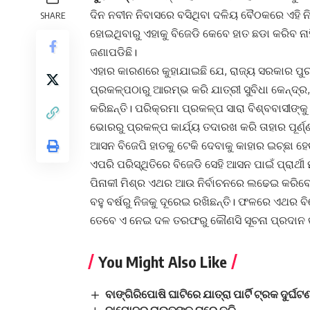
ଦିନ ନବୀନ ନିବାସରେ ବସିଥିବା ଦଳିୟ ବୈଠକରେ ଏହି ନି
SHARE
ହୋଇଥିବାରୁ ଏହାକୁ ବିଜେଡି କେବେ ହାତ ଛଡା କରିବ ନାହ
ଜଣାପଡିଛି।
ଏହାର କାରଣରେ କୁହାଯାଇଛି ଯେ, ରାଜ୍ୟ ସରକାର ପୁରୀର
ପ୍ରକଳ୍ପଠାରୁ ଆରମ୍ଭ କରି ଯାତ୍ରୀ ସୁବିଧା କେନ୍ଦ୍ର
କରିଛନ୍ତି। ପରିକ୍ରମା ପ୍ରକଳ୍ପ ସାରା ବିଶ୍ବବାସୀଙ୍କ
ଭୋରରୁ ପ୍ରକଳ୍ପ କାର୍ଯ୍ୟ ତଦାରଖ କରି ତାହାର ପୂର୍
ଆସନ ବିଜେପି ହାତକୁ ଟେକି ଦେବାକୁ କାହାର ଇଚ୍ଛା ହେଉ
ଏପରି ପରିସ୍ଥିତିରେ ବିଜେଡି ସେହି ଆସନ ପାଇଁ ପ୍ରାର୍ଥ
ପିନାକୀ ମିଶ୍ର ଏଥର ଆଉ ନିର୍ବାଚନରେ ଲଢେଇ କରିବେ ନା
ବହୁ ବର୍ଷରୁ ନିଜକୁ ଦୂରେଇ ରଖିଛନ୍ତି। ଫଳରେ ଏଥର ବି
ତେବେ ଏ ନେଇ ଦଳ ତରଫରୁ କୌଣସି ସୂଚନା ପ୍ରଦାନ କର
You Might Also Like
ବାଙ୍ଗିରିପୋଷି ଘାଟିରେ ଯାତ୍ରା ପାର୍ଟି ଟ୍ରକ ଦୁର୍ଘ