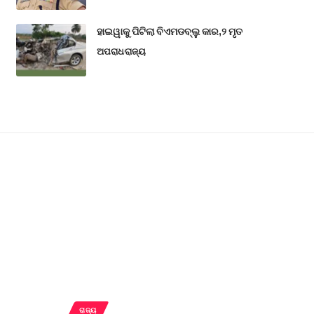
ହାଇୱାକୁ ପିଟିଲା ବିଏମଡବ୍ଲୁ କାର,୨ ମୃତ
ଅପରାଧ
ରାଜ୍ୟ
ରାଜ୍ୟ