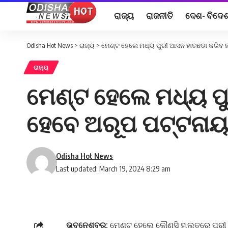
ରାଜ୍ୟ
ରାଜନୀତି
ଦେଶ- ବିଦେ
Odisha Hot News
>
ରାଜ୍ୟ
>
ମେଣ୍ଟ ହେଲେ ମଧ୍ୟ ପୁରୀ ଆସନ ହାତଛଡା କରିବ ନାହି
ରାଜ୍ୟ
ମେଣ୍ଟ ହେଲେ ମଧ୍ୟ ପୁରୀ
ହେବେ ଅରୂପ ପଟ୍ଟନା
Odisha Hot News
Last updated: March 19, 2024 8:29 am
ଭୁବନେଶ୍ବର:
ମେଣ୍ଟ ହେଲେ କୌଣସି ହାଲତରେ ପୁରୀ ଲ