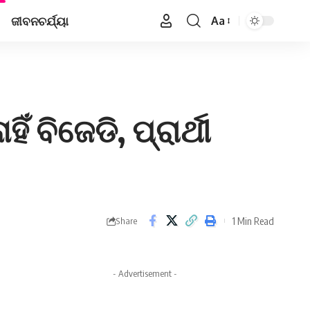
ଜୀବନଚର୍ଯ୍ୟା
Aa
Font
Resizer
ବିଜେଡି, ପ୍ରାର୍ଥୀ
1 Min Read
Share
- Advertisement -