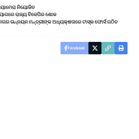
୍ୟାମେରା ନିୟୋଜିତ
ିୟୋଗରେ ରାଜ୍ୟ ବିଜେପିର ଶୋକ
 ନଗର ଉନ୍ନୟନ ମନ୍ତ୍ରୀଙ୍କ ଅଧ୍ୟକ୍ଷତାରେ ଟାସ୍କ ଫୋର୍ସ ଗଠିତ
Facebook