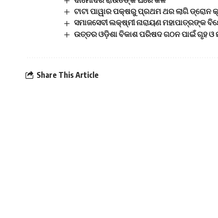
ଦାମୋଦର ରାଉତଙ୍କ ଘରେ କଳି
ଟାଟା ପାୱାର ପକ୍ଷରୁ ପ୍ରଥମ ଥର ଲାଗି ଡ୍ରୋନ କ
ସମାଜସେବୀ ଲକ୍ଷ୍ମୀ ନାରାୟଣ ମହାପାତ୍ରଙ୍କ ବ
ଉତ୍ତର ଓଡ଼ିଶା ବିକାଶ ପରିଷଦ ଗଠନ ପାଇଁ ଗୃହ ଓ
Share This Article