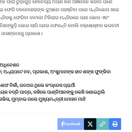
 ପାଇଁ ଚୁଡ଼ାଗୁଡ଼ ନୈବେଦ୍ୟ ଅର୍ପଣ କରି ଆଜ୍ଞାମାଳ କରିବା ପରେ
େଇ ଫେରି ଦଳବେହେରାଙ୍କ ଦୁଆରେ ପହଞ୍ଚିବା ପରେ ପନ୍ତିଭୋଗ ଖାଇ
୍ଦିରକୁ ଫେରିବା ବାଟରେ ଟିକିରାଇ ମନ୍ଦିରରେ ପଣା ଭୋଗ ଏବଂ
ନିଶଙ୍କୁଡ଼ି ଭୋଗ ଲାଗି ହୋଇ ଫେରନ୍ତି ବୋଲି ଦକ୍ଷେଶ୍ଵର ଭଗବତୀ
୍ଦ ଦାସଙ୍କଠାରୁ ପ୍ରକାଶ।
ା ଅଧିବେଶନ
େଡି; ଅନ୍ୟପଟେ ନବ, ପ୍ରକାଶ, ଅଂଶୁମାନଙ୍କ ହାତ ଶଙ୍ଖ ଫୁଙ୍କିବା
ଶେଫ ତିର୍କୀ, ଗତଥର ଥିଲେ କଂଗ୍ରେସ ପ୍ରାର୍ଥୀ
ୟକ ବଦ୍ରି ପାତ୍ର, କହିଲେ ପାଣ୍ଡିଆନଙ୍କୁ ଲେଖି ଜଣାଇଥିଲି
ଭିସ, ମୁମ୍ବାଇ ଗଲେ ମୁଖ୍ୟମନ୍ତ୍ରୀ ମୋହନ ମାଝି
Facebook