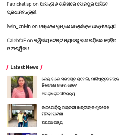
Patrickelisp
on
ଆସନ୍ତା ୬ ତାରିଖରେ ସୋନପୁର ଆସିବେ
ପ୍ରଧାନମନ୍ତ୍ରୀ
1win_cnMn
on
ହଷ୍ଟେଲ ରୁମ୍ ରେ ଛାତ୍ରୀଙ୍କ ଆତ୍ମହତ୍ୟା!
CalebfaF
on
ଦ୍ୱିତୀୟ ଟେଷ୍ଟ ମ୍ୟାଚରୁ ବାଦ ପଡ଼ିଲେ ରୋହିତ
ଓ ଅଶ୍ୱିନୀ !
Latest News
ଜେଲ୍ ଗଲେ ସରପଞ୍ଚ ଚାମେଲି, ମାଜିଷ୍ଟ୍ରେଟଙ୍କ
ନିକଟରେ ହାଜର ହେବେ
ଅପରାଧ
ରାଜନୀତି
ରାଜ୍ୟ
କାଠଯୋଡ଼ିରୁ ଡାକ୍ତରୀ ଛାତ୍ରୀଙ୍କ ମୃତଦେହ
ମିଳିବା ଘଟଣା
ଅପରାଧ
ରାଜ୍ୟ