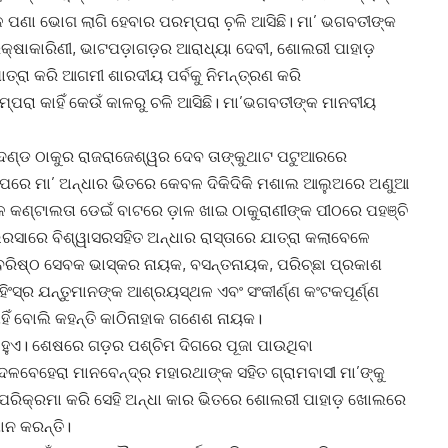
 ପଣା ଭୋଗ ଲାଗି ହେବାର ପରମ୍ପରା ଚ଼ଳି ଆସିଛି। ମା’ ଭଗବତୀଙ୍କ
୍ଷାକାରିଣୀ, ଭାଟପଡ଼ାଗଡ଼ର ଆରାଧ୍ୟା ଦେବୀ, ଶୋଲରୀ ପାହାଡ଼
ତ୍ରା କରି ଆଗମୀ ଶାରଦୀୟ ପର୍ବକୁ ନିମନ୍ତ୍ରଣ କରି
୍ପରା କାହିଁ କେଉଁ କାଳରୁ ଚଳି ଆସିଛି। ମା’ଭଗବତୀଙ୍କ ମାନବୀୟ
ଦଣ୍ଡ ଠାକୁର ରାଜରାଜେଶ୍ୱର ଦେବ ତାଙ୍କୁଥାଟ ପଟୁଆରରେ
ା ପରେ ମା’ ଅନ୍ଧାର ଭିତରେ କେବଳ ଦିକିଦିକି ମଶାଲ ଆଲୁଅରେ ଅଣୁଆ
କଣ୍ଟାଲତା ଡେଇଁ ବାଟରେ ଡ଼ାଳ ଖାଇ ଠାକୁରାଣୀଙ୍କ ପୀଠରେ ପହଞ୍ଚି
ଭରସାରେ ବିଶ୍ୱାସରସହିତ ଅନ୍ଧାର ରାସ୍ତାରେ ଯାତ୍ରା କଲାବେଳେ
 ବରିଷ୍ଠ ସେବକ ଭାସ୍କର ନାୟକ, ବସନ୍ତନାୟକ, ପରିଚ୍ଛା ପ୍ରକାଶ
 ହିଂସ୍ର ଯନ୍ତୁମାନଙ୍କ ଆଶ୍ରୟସ୍ଥଳ ଏବଂ ସଂକୀର୍ଣ୍ଣ କଂଟକପୂର୍ଣ୍ଣ
ିଁ ବୋଲି କହନ୍ତି କାଠିନାହାକ ଗଣେଶ ନାୟକ।
୍ଭ ହୁଏ। ଶେଷରେ ଗଡ଼ର ପଶ୍ଚିମ ଦିଗରେ ପୂଜା ପାଉଥିବା
ଳବେହେରା ମାନବେନ୍ଦ୍ର ମହାରଥାଙ୍କ ସହିତ ଗ୍ରାମବାସୀ ମା’ଙ୍କୁ
଼ପରିକ୍ରମା କରି ସେହି ଅନ୍ଧା କାର ଭିତରେ ଶୋଲରୀ ପାହାଡ଼ ଖୋଲରେ
ାନ କରନ୍ତି।