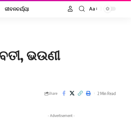
ଜୀବନଚର୍ଯ୍ୟା
Aa
Font
Resizer
ଗବତୀ, ଭଉଣୀ
2 Min Read
Share
- Advertisement -