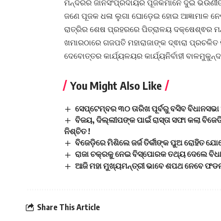
ମନ୍ଦିରର ଜାନିସଂପ୍ରଦାୟର ପୂଜକମାନେ ଦୁଇ ଭଉଣୀଙ୍କ
ଜଣେ ପୂଜକ ଧଳା ଲୁଗା ଘୋଡ଼େଇ ହୋଇ ଆଜ୍ଞାମାଳ ନ
ରାତ୍ରିର ଶେଷ ପ୍ରହରରେ ପିତ୍ରାଳୟ ଦକ୍ଷେଶ୍ଵର ମନ
ଖମାରଠାରେ ଗଜପତି ମହାରାଜାଙ୍କ ଦ୍ଵାରା ପ୍ରଚଳିତ 
ଦେବୋତ୍ତର କାର୍ଯ୍ୟଳୟର କାର୍ଯ୍ୟନିର୍ବାହୀ ବାଳମୁକୁନ
You Might Also Like
ସେପ୍ଟେମ୍ବର ୩୦ ତାରିଖ ପୂର୍ବରୁ ବସିବ ବିଧାନସଭ
ବିଜୟ, ଦିଲ୍ଲୀପଙ୍କ ପାଇଁ ରାସ୍ତା ସଫା କଲା ବିଜ
ନିଶ୍ଚିତ !
ବିଜେଡ଼ିରେ ମିଶିଲେ ଜର୍ଜ ତିର୍କୀଙ୍କ ପୁଅ ରୋହିତ ଯୋ
ରାଜା ଚକ୍ରକୁ ନେଇ ବିସ୍ପୋରକ ତଥ୍ୟ ଦେଲେ ବିଧା
ଆଜି ମହା ମୁଖ୍ୟମନ୍ତ୍ରୀ ଭାବେ ଶପଥ ନେବେ ଫଡନା
Share This Article