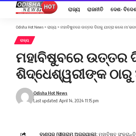
ରାଜ୍ୟ
ରାଜନୀତି
ଦେଶ- ବିଦେ
Odisha Hot News
>
ରାଜ୍ୟ
>
ମହାବିଷୁବରେ ଉତ୍ତର ଦିଗକୁ ଯାତ୍ରା କଲେ ମା’ଭଗବ
ରାଜ୍ୟ
ମହାବିଷୁବରେ ଉତ୍ତର ଦ
ଶିଦ୍ଧେଶ୍ୱରୀଙ୍କ ଠାରୁ
Odisha Hot News
Last updated: April 14, 2024 11:15 pm
ବାଣପୁର (ସୀତାରାମ ଅଗ୍ରୱାଲ):
ମହାବିଷୁବ ସଂକ୍ରାନ୍