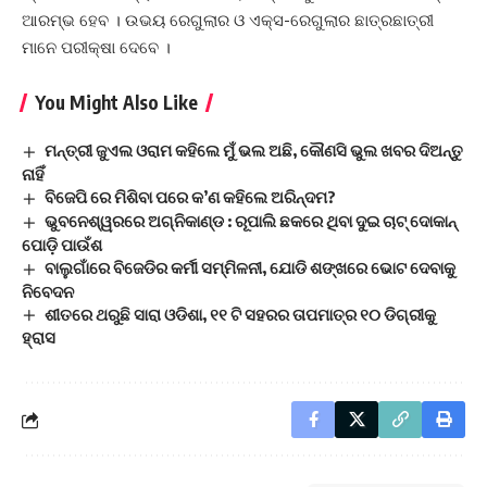
ଆରମ୍ଭ ହେବ । ଉଭୟ ରେଗୁଲାର ଓ ଏକ୍ସ-ରେଗୁଲାର ଛାତ୍ରଛାତ୍ରୀ
ମାନେ ପରୀକ୍ଷା ଦେବେ ।
You Might Also Like
ମନ୍ତ୍ରୀ ଜୁଏଲ ଓରାମ କହିଲେ ମୁଁ ଭଲ ଅଛି, କୌଣସି ଭୁଲ ଖବର ଦିଅନ୍ତୁ
ନାହିଁ
ବିଜେପି ରେ ମିଶିବା ପରେ କ’ଣ କହିଲେ ଅରିନ୍ଦମ?
ଭୁବନେଶ୍ୱରରେ ଅଗ୍ନିକାଣ୍ଡ : ରୂପାଲି ଛକରେ ଥିବା ଦୁଇ ଚାଟ୍‌ ଦୋକାନ୍‌
ପୋଡ଼ି ପାଉଁଶ
ବାଲୁଗାଁରେ ବିଜେଡିର କର୍ମୀ ସମ୍ମିଳନୀ, ଯୋଡି ଶଙ୍ଖରେ ଭୋଟ ଦେବାକୁ
ନିବେଦନ
ଶୀତରେ ଥରୁଛି ସାରା ଓଡିଶା, ୧୧ ଟି ସହରର ତାପମାତ୍ର ୧୦ ଡିଗ୍ରୀକୁ
ହ୍ରାସ