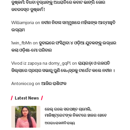
ଦୁଷ୍କର୍ମ: ବିଧବା ବୃଦ୍ଧାଙ୍କୁ ଅଧରାତିରେ କବାଟ ଭାଙ୍ଗି ଜୋର
ଜବରଦସ୍ତ ଦୁଷ୍କର୍ମ !
Williamjoria
on
ନବୀନ ନିବାସ ସମ୍ମୁଖରେ ମହିଳାଙ୍କ ଆତ୍ମାହୁତି
ଉଦ୍ୟମ
1win_fbMn
on
ଦୁବାଇରେ ଫସିଥିବା ୪ ଓଡ଼ିଆ ଯୁବକଙ୍କୁ ଉଦ୍ଧାର
କଲା ଓଡ଼ିଶା-ମୋ ପରିବାର
Vivod iz zapoya na domy_gqPl
on
ରାୟଗଡ଼ା ଓ ଗଜପତି
ଜିଲ୍ଲାରେ ପ୍ରଚାର ସଭାରୁ ପୁଣି କେନ୍ଦ୍ରକୁ ଟାର୍ଗେଟ କଲେ ନବୀନ ।
Antoniocog
on
ଆଜିର ରାଶିଫଳ
Latest News
ଜେଲ୍ ଗଲେ ସରପଞ୍ଚ ଚାମେଲି,
ମାଜିଷ୍ଟ୍ରେଟଙ୍କ ନିକଟରେ ହାଜର ହେବେ
ଅପରାଧ
ରାଜନୀତି
ରାଜ୍ୟ