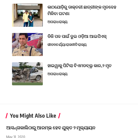
କାଠଯୋଡ଼ିରୁ ଡାକ୍ତରୀ ଛାତ୍ରୀଙ୍କ ମୃତଦେହ
ମିଳିବା ଘଟଣା
ଅପରାଧ
ରାଜ୍ୟ
ଡିଜି ପଦ ପାଇଁ ଦୁଇ ଓଡ଼ିଆ ଆଇପିଏସ୍
ଜୀବନଚର୍ଯ୍ୟା
ରାଜନୀତି
ରାଜ୍ୟ
ହାଇୱାକୁ ପିଟିଲା ବିଏମଡବ୍ଲୁ କାର,୨ ମୃତ
ଅପରାଧ
ରାଜ୍ୟ
You Might Also Like
ଆସନ୍ତାକାଲିଠାରୁ ଆରମ୍ଭ ହେବ ଯୁକ୍ତ ୨ ମୂଲ୍ୟାୟନ
May 31, 2020