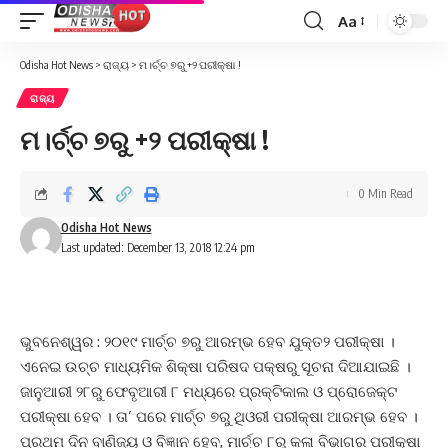
Aa
Font
Resizer
Odisha Hot News
>
ରାଜ୍ୟ
>
ମ।ର୍ଚ୍ଚ ୭ରୁ +୨ ପରୀକ୍ଷା !
ରାଜ୍ୟ
ମ।ର୍ଚ୍ଚ ୭ରୁ +୨ ପରୀକ୍ଷା !
0 Min Read
Odisha Hot News
Last updated: December 13, 2018 12:24 pm
ଭୁବନେଶ୍ୱର : ୨୦୧୯ ମାର୍ଚ୍ଚ ୭ରୁ ଆରମ୍ଭ ହେବ ଯୁକ୍ତ୨ ପରୀକ୍ଷା ।
ଏନେଇ ଉଚ୍ଚ ମାଧ୍ୟମିକ ଶିକ୍ଷା ପରିଷଦ ପକ୍ଷରୁ ସୂଚନା ଦିଆଯାଇଛି ।
ଜାନୁଆରୀ ୨୮ରୁ ଫେବୃଆରୀ ୮ ମଧ୍ୟରେ ପ୍ରକ୍ଟିକାଲ ଓ ପ୍ରୋଜେକ୍ଟ
ପରୀକ୍ଷା ହେବ । ତା’ ପରେ ମାର୍ଚ୍ଚ ୭ରୁ ଥିଓରୀ ପରୀକ୍ଷା ଆରମ୍ଭ ହେବ ।
ପ୍ରଥମ ଦିନ ବାଣିଜ୍ୟ ଓ ବିଜ୍ଞାନ ହେବ, ମାର୍ଚ୍ଚ ୮ରୁ କଳା ବିଭାଗର ପରୀକ୍ଷା