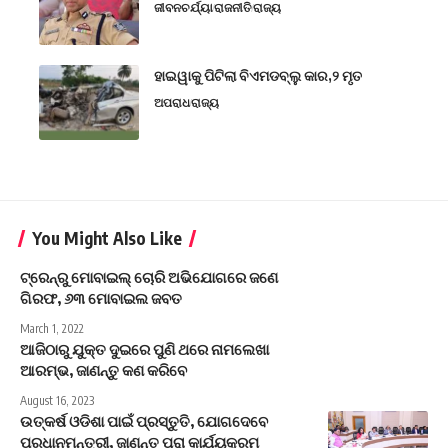
ଜୀବନଚର୍ଯ୍ୟା
ରାଜନୀତି
ରାଜ୍ୟ
ହାଇୱାକୁ ପିଟିଲା ବିଏମଡବ୍ଲୁ କାର,୨ ମୃତ
ଅପରାଧ
ରାଜ୍ୟ
You Might Also Like
ଟ୍ରେନ୍‌ରୁ ମୋବାଇଲ୍‌ ଚୋରି ଅଭିଯୋଗରେ ଜଣେ
ଗିରଫ, ୬୩ ମୋବାଇଲ ଜବତ
March 1, 2022
ଆଜିଠାରୁ ଯୁକ୍ତ ଦୁଇରେ ପୁଣି ଥରେ ନାମଲେଖା
ଆରମ୍ଭ, ଜାଣନ୍ତୁ କଣ କରିବେ
August 16, 2023
ଉତ୍କର୍ଷ ଓଡିଶା ପାଇଁ ପ୍ରସ୍ତୁତି, ଯୋଗଦେବେ
ପ୍ରଧାନମନ୍ତ୍ରୀ, ଜାଣନ୍ତୁ ପୁରା କାର୍ଯ୍ୟକ୍ରମ