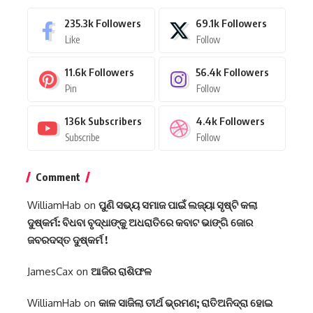
235.3k
Followers
69.1k
Followers
Like
Follow
11.6k
Followers
56.4k
Followers
Pin
Follow
136k
Subscribers
4.4k
Followers
Subscribe
Follow
Comment
WilliamHab
on
ପୁଣି ସଭ୍ୟ ସମାଜ ପାଇଁ ଲଜ୍ୟା ସୃଷ୍ଟି କଲା
ଦୁଷ୍କର୍ମ: ବିଧବା ବୃଦ୍ଧାଙ୍କୁ ଅଧରାତିରେ କବାଟ ଭାଙ୍ଗି ଜୋର
ଜବରଦସ୍ତ ଦୁଷ୍କର୍ମ !
JamesCax
on
ଆଜିର ରାଶିଫଳ
WilliamHab
on
କାଳ ସାଜିଲା ତୀର୍ଥ ଭ୍ରମଣ; ରାତିଅନିଦ୍ରା ହୋଇ