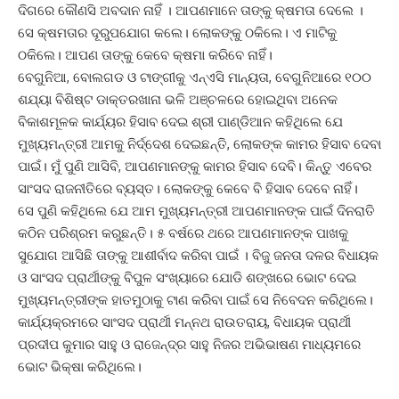
ଦିଗରେ କୌଣସି ଅବଦାନ ନାହିଁ । ଆପଣମାନେ ତାଙ୍କୁ କ୍ଷମତା ଦେଲେ ।
ସେ କ୍ଷମତାର ଦୂରୁପଯୋଗ କଲେ। ଲୋକଙ୍କୁ ଠକିଲେ। ଏ ମାଟିକୁ
ଠକିଲେ। ଆପଣ ତାଙ୍କୁ କେବେ କ୍ଷମା କରିବେ ନାହିଁ।
ବେଗୁନିଆ, ବୋଲଗଡ ଓ ଟାଙ୍ଗୀକୁ ଏନ୍‌ଏସି ମାନ୍ୟତା, ବେଗୁନିଆରେ ୧୦୦
ଶଯ୍ୟା ବିଶିଷ୍ଟ ଡାକ୍ତରଖାନା ଭଳି ଅଞ୍ଚଳରେ ହୋଇଥିବା ଅନେକ
ବିକାଶମୂଳକ କାର୍ଯ୍ୟର ହିସାବ ଦେଇ ଶ୍ରୀ ପାଣ୍ଡିଆନ କହିଥିଲେ ଯେ
ମୁଖ୍ୟମନ୍ତ୍ରୀ ଆମକୁ ନିର୍ଦ୍ଦେଶ ଦେଇଛନ୍ତି, ଲୋକଙ୍କ କାମର ହିସାବ ଦେବା
ପାଇଁ। ମୁଁ ପୁଣି ଆସିବି, ଆପଣମାନଙ୍କୁ କାମର ହିସାବ ଦେବି। କିନ୍ତୁ ଏବେର
ସାଂସଦ ରାଜନୀତିରେ ବ୍ୟସ୍ତ। ଲୋକଙ୍କୁ କେବେ ବି ହିସାବ ଦେବେ ନାହିଁ।
ସେ ପୁଣି କହିଥିଲେ ଯେ ଆମ ମୁଖ୍ୟମନ୍ତ୍ରୀ ଆପଣମାନଙ୍କ ପାଇଁ ଦିନରାତି
କଠିନ ପରିଶ୍ରମ କରୁଛନ୍ତି। ୫ ବର୍ଷରେ ଥରେ ଆପଣମାନଙ୍କ ପାଖକୁ
ସୁଯୋଗ ଆସିଛି ତାଙ୍କୁ ଆଶୀର୍ବାଦ କରିବା ପାଇଁ । ବିଜୁ ଜନତା ଦଳର ବିଧାୟକ
ଓ ସାଂସଦ ପ୍ରାର୍ଥୀଙ୍କୁ ବିପୁଳ ସଂଖ୍ୟାରେ ଯୋଡି ଶଙ୍ଖରେ ଭୋଟ ଦେଇ
ମୁଖ୍ୟମନ୍ତ୍ରୀଙ୍କ ହାତମୁଠାକୁ ଟାଣ କରିବା ପାଇଁ ସେ ନିବେଦନ କରିଥିଲେ।
କାର୍ଯ୍ୟକ୍ରମରେ ସାଂସଦ ପ୍ରାର୍ଥୀ ମନ୍ନଥ ରାଉତରାୟ, ବିଧାୟକ ପ୍ରାର୍ଥୀ
ପ୍ରଦୀପ କୁମାର ସାହୁ ଓ ରାଜେନ୍ଦ୍ର ସାହୁ ନିଜର ଅଭିଭାଷଣ ମାଧ୍ୟମରେ
ଭୋଟ ଭିକ୍ଷା କରିଥିଲେ।