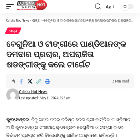
Aa
Font
Resizer
Odisha Hot News
>
ରାଜ୍ୟ
>
ବେଗୁନିଆ ଓ ଟାଙ୍ଗୀରେ ପାଣ୍ଡିଆନଙ୍କ ଦମଦାର ପ୍ରଚାର, ଅପରାଜିତା ଷଡଙ୍ଗୀଙ୍କୁ କଲେ ଟାର୍ଗେଟ
ରାଜ୍ୟ
ବେଗୁନିଆ ଓ ଟାଙ୍ଗୀରେ ପାଣ୍ଡିଆନଙ୍କ
ଦମଦାର ପ୍ରଚାର, ଅପରାଜିତା
ଷଡଙ୍ଗୀଙ୍କୁ କଲେ ଟାର୍ଗେଟ
2 Min Read
Odisha Hot News
Last updated: May 11, 2024 5:26 am
ଭୁବନେଶ୍ବର:
ବିଜୁ ଜନତା ଦଳର ବରିଷ୍ଠ ନେତା ଶ୍ରୀ କାର୍ତ୍ତିକ ପାଣ୍ଡିଆନ
ଆଜି ଭୁବନେଶ୍ୱର ସଂସଦୀୟ କ୍ଷେତ୍ରର ବେଗୁନିଆ ଓ ଟାଙ୍ଗୀ ଠାରେ
ନିର୍ବାଚନ ପ୍ରଚାର କରି ବିରୋଧୀଙ୍କୁ ଶାଣିତ ଆକ୍ରମଣ କରିଛନ୍ତି।