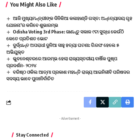
You Might Also Like
ଆଜି ମୁଖ୍ୟମନ୍ତ୍ରୀଙ୍କ ଦିନିକିଆ କଳାହାଣ୍ଡି ଗସ୍ତ: ଅନ୍ତ୍ୟୋଦୟ ଗୃହ
ଯୋଜନା’ର କରିବେ ଶୁଭାରମ୍ଭ
Odisha Voting 3rd Phase: ଜାଣନ୍ତୁ ସକାଳ ୯ଟା ସୁଦ୍ଧା କେଉଁଠି
କେତେ ପ୍ରତିଶତ ଭୋଟ
ଦୁର୍ଦ୍ଧାନ୍ତ ଅପରାଧୀ ଦୁନିଆ ସାହୁ ହତ୍ୟା ଘଟଣା: ଗିରଫ ହେଲେ ୫
ଅଭିଯୁକ୍ତ
ଭୁବନେଶ୍ବରରେ ଆରମ୍ଭ ହେଲା ରାଜ୍ୟସ୍ତରୀୟ ବାର୍ଷିକ ପୁଷ୍ପ
ପ୍ରଦର୍ଶନ- ୨୦୨୪
ବରିଷ୍ଠ ଓକିଲ ଆତ୍ମା ପ୍ରକାଶ ମହାନ୍ତି ରାଜ୍ୟ ଆଇନିଜୀବି ପରିଷଦର
ସଦସ୍ୟ ଭାବେ ପୁନଃନିର୍ବାଚିତ
- Advertisement -
Stay Connected