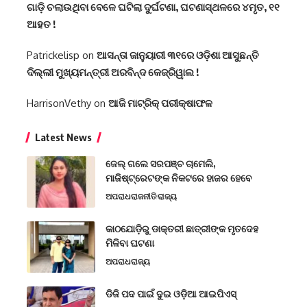
ଗାଡ଼ି ଚଲାଉଥିବା ବେଳେ ଘଟିଲା ଦୁର୍ଘଟଣା, ଘଟଣାସ୍ଥଳରେ ୪ମୃତ, ୧୧
ଆହତ !
Patrickelisp
on
ଆସନ୍ତା ଜାନୁୟାରୀ ୩୧ରେ ଓଡ଼ିଶା ଆସୁଛନ୍ତି
ଦିଲ୍ଲୀ ମୁଖ୍ୟମନ୍ତ୍ରୀ ଅରବିନ୍ଦ କେଜ୍ରିୱାଲ !
HarrisonVethy
on
ଆଜି ମାଟ୍ରିକ୍ ପରୀକ୍ଷାଫଳ
Latest News
ଜେଲ୍ ଗଲେ ସରପଞ୍ଚ ଚାମେଲି,
ମାଜିଷ୍ଟ୍ରେଟଙ୍କ ନିକଟରେ ହାଜର ହେବେ
ଅପରାଧ
ରାଜନୀତି
ରାଜ୍ୟ
କାଠଯୋଡ଼ିରୁ ଡାକ୍ତରୀ ଛାତ୍ରୀଙ୍କ ମୃତଦେହ
ମିଳିବା ଘଟଣା
ଅପରାଧ
ରାଜ୍ୟ
ଡିଜି ପଦ ପାଇଁ ଦୁଇ ଓଡ଼ିଆ ଆଇପିଏସ୍