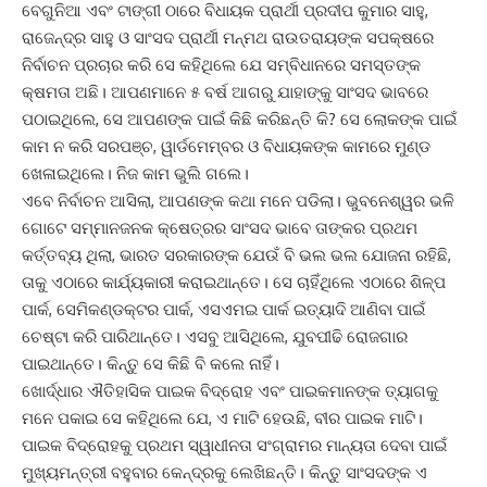
ବେଗୁନିଆ ଏବଂ ଟାଙ୍ଗୀ ଠାରେ ବିଧାୟକ ପ୍ରାର୍ଥୀ ପ୍ରଦୀପ କୁମାର ସାହୁ,
ରାଜେନ୍ଦ୍ର ସାହୁ ଓ ସାଂସଦ ପ୍ରାର୍ଥୀ ମନ୍ମଥ ରାଉତରାୟଙ୍କ ସପକ୍ଷରେ
ନିର୍ବାଚନ ପ୍ରଚାର କରି ସେ କହିଥିଲେ ଯେ ସମ୍ବିଧାନରେ ସମସ୍ତଙ୍କ
କ୍ଷମତା ଅଛି। ଆପଣମାନେ ୫ ବର୍ଷ ଆଗରୁ ଯାହାଙ୍କୁ ସାଂସଦ ଭାବରେ
ପଠାଇଥିଲେ, ସେ ଆପଣଙ୍କ ପାଇଁ କିଛି କରିଛନ୍ତି କି? ସେ ଲୋକଙ୍କ ପାଇଁ
କାମ ନ କରି ସରପଞ୍ଚ, ୱାର୍ଡମେମ୍ବର ଓ ବିଧାୟକଙ୍କ କାମରେ ମୁଣ୍ଡ
ଖେଳାଇଥିଲେ। ନିଜ କାମ ଭୁଲି ଗଲେ।
ଏବେ ନିର୍ବାଚନ ଆସିଲା, ଆପଣଙ୍କ କଥା ମନେ ପଡିଲା। ଭୁବନେଶ୍ୱର ଭଳି
ଗୋଟେ ସମ୍ମାନଜନକ କ୍ଷେତ୍ରର ସାଂସଦ ଭାବେ ତାଙ୍କର ପ୍ରଥମ
କର୍ତ୍ତବ୍ୟ ଥିଲା, ଭାରତ ସରକାରଙ୍କ ଯେଉଁ ବି ଭଲ ଭଲ ଯୋଜନା ରହିଛି,
ତାକୁ ଏଠାରେ କାର୍ଯ୍ୟକାରୀ କରାଇଥାନ୍ତେ। ସେ ଚାହିଁଥିଲେ ଏଠାରେ ଶିଳ୍ପ
ପାର୍କ, ସେମିକଣ୍ଡକ୍ଟର ପାର୍କ, ଏସଏମଇ ପାର୍କ ଇତ୍ୟାଦି ଆଣିବା ପାଇଁ
ଚେଷ୍ଟା କରି ପାରିଥାନ୍ତେ। ଏସବୁ ଆସିଥିଲେ, ଯୁବପୀଢି ରୋଜଗାର
ପାଇଥାନ୍ତେ। କିନ୍ତୁ ସେ କିଛି ବି କଲେ ନାହିଁ।
ଖୋର୍ଦ୍ଧାର ଐତିହାସିକ ପାଇକ ବିଦ୍ରୋହ ଏବଂ ପାଇକମାନଙ୍କ ତ୍ୟାଗକୁ
ମନେ ପକାଇ ସେ କହିଥିଲେ ଯେ, ଏ ମାଟି ହେଉଛି, ବୀର ପାଇକ ମାଟି।
ପାଇକ ବିଦ୍ରୋହକୁ ପ୍ରଥମ ସ୍ୱାଧୀନତା ସଂଗ୍ରାମର ମାନ୍ୟତା ଦେବା ପାଇଁ
ମୁଖ୍ୟମନ୍ତ୍ରୀ ବହୁବାର କେନ୍ଦ୍ରକୁ ଲେଖିଛନ୍ତି। କିନ୍ତୁ ସାଂସଦଙ୍କ ଏ