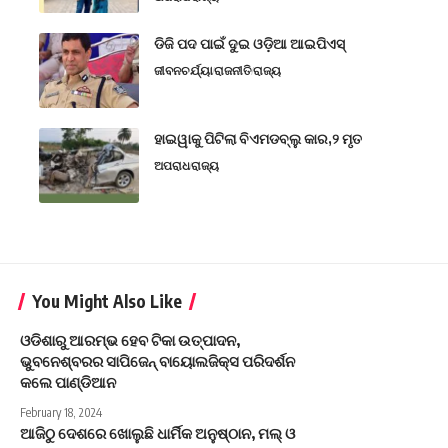
ଡିଜି ପଦ ପାଇଁ ଦୁଇ ଓଡ଼ିଆ ଆଇପିଏସ୍
ଜୀବନଚର୍ଯ୍ୟା
ରାଜନୀତି
ରାଜ୍ୟ
ହାଇୱାକୁ ପିଟିଲା ବିଏମଡବ୍ଲୁ କାର,୨ ମୃତ
ଅପରାଧ
ରାଜ୍ୟ
You Might Also Like
ଓଡିଶାରୁ ଆରମ୍ଭ ହେବ ଟିକା ଉତ୍ପାଦନ,
ଭୁବନେଶ୍ବରର ସାପିଜେନ୍‌ ବାୟୋଲଜିକ୍ସ ପରିଦର୍ଶନ
କଲେ ପାଣ୍ଡିଆନ
February 18, 2024
ଆଜିଠୁ ଦେଶରେ ଖୋଲୁଛି ଧାର୍ମିକ ଅନୁଷ୍ଠାନ, ମଲ୍‌ ଓ