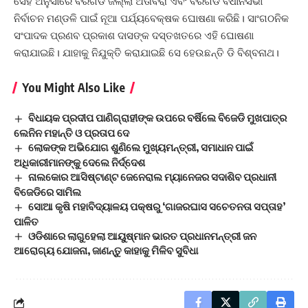
ସେହି ଅନୁସାରେ ବରଗଡ ଜିଲ୍ଲା ଅତାବିରା ଏବଂ ବରଗଡ ବିଧାନସଭା
ନିର୍ବାଚନ ମଣ୍ଡଳି ପାଇଁ ନୂଆ ପର୍ଯ୍ୟବେକ୍ଷକ ଘୋଷଣା କରିଛି। ସାଂଗଠନିକ
ସଂପାଦକ ପ୍ରଣବ ପ୍ରକାଶ ଦାସଙ୍କ ଦସ୍ତଖତରେ ଏହି ଘୋଷଣା
କରାଯାଇଛି। ଯାହାକୁ ନିଯୁକ୍ତି କରାଯାଇଛି ସେ ହେଉଛନ୍ତି ଡି ବିଶ୍ବନାଥ।
You Might Also Like
ବିଧାୟକ ପ୍ରଦୀପ ପାଣିଗ୍ରାହୀଙ୍କ ଉପରେ ବର୍ଷିଲେ ବିଜେଡି ମୁଖପାତ୍ର
ଲେନିନ ମହାନ୍ତି ଓ ପ୍ରତାପ ଦେ
ଲୋକଙ୍କ ଅଭିଯୋଗ ଶୁଣିଲେ ମୁଖ୍ୟମନ୍ତ୍ରୀ, ସମାଧାନ ପାଇଁ
ଅଧିକାରୀମାନଙ୍କୁ ଦେଲେ ନିର୍ଦ୍ଦେଶ
ନାଲକୋର ଆସିଷ୍ଟାଣ୍ଟ ଜେନେରାଲ ମ୍ୟାନେଜର ସଦାଶିବ ପ୍ରଧାନୀ
ବିଜେଡିରେ ସାମିଲ
ସୋଆ କୃଷି ମହାବିଦ୍ୟାଳୟ ପକ୍ଷରୁ ‘ଗାଜରଘାସ ସଚେତନତା ସପ୍ତାହ’
ପାଳିତ
ଓଡିଶାରେ ଲାଗୁହେଲା ଆୟୁଷ୍ମାନ ଭାରତ ପ୍ରଧାନମନ୍ତ୍ରୀ ଜନ
ଆରୋଗ୍ୟ ଯୋଜନା, ଜାଣନ୍ତୁ କାହାକୁ ମିଳିବ ସୁବିଧା