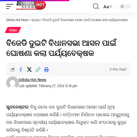
Aa
Font
Resizer
Odisha Hot News
>
ରାଜ୍ୟ
>
ବିଜେଡି ଦୁଇଟି ବିଧାନସଭା ଆସନ ପାଇଁ ଘୋଷଣା କଲା ପର୍ଯ୍ୟବେକ୍ଷକ
ରାଜ୍ୟ
ବିଜେଡି ଦୁଇଟି ବିଧାନସଭା ଆସନ ପାଇଁ
ଘୋଷଣା କଲା ପର୍ଯ୍ୟବେକ୍ଷକ
0 Min Read
Odisha Hot News
Last updated: February 27, 2024 12:41 pm
ଭୁବନେଶ୍ବର
: ବିଜୁ ଜନତା ଦଳ ଦୁଇଟି ବିଧାନସଭା ଆସନ ପାଇଁ ନୂଆ
ପର୍ଯ୍ୟବେକ୍ଷକ ଘୋଷଣା କରିଛି। ବର୍ତ୍ତମାନ ନିର୍ବାଚନ ପାଖେଇ ଆସୁଥିବାରୁ
ଦଳ ବିଧାନସଭା ସ୍ତରୀୟ ପର୍ଯ୍ୟବେକ୍ଷକ ନିଯୁକ୍ତ କରି ସଂଗଠନକୁ ସୁଦୃଢ
କରିବାକୁ ନିଷ୍ପତି କରିଛି।