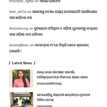
mostbet_fgMa
on
ଆଜିର ରାଶିଫଳ
1win_nnOa
on
ଭାଜପାକୁ ଝଟକା: ରାଜ୍ୟ ଉପସଭାପତି ରାଜକିଶୋର
ଦାସ ଛାଡ଼ିଲେ ଦଳ
Antoniocog
on
ଦୁବାଇରେ ଫସିଥିବା ୪ ଓଡ଼ିଆ ଯୁବକଙ୍କୁ ଉଦ୍ଧାର
କଲା ଓଡ଼ିଶା-ମୋ ପରିବାର
JeremyBiole
on
ଡସେମ୍ବର ୧୮ରେ ବିକ୍ରି ହେବେ କ୍ରକେଟ୍
ଖେଳାଳି !
Latest News
ଜେଲ୍ ଗଲେ ସରପଞ୍ଚ ଚାମେଲି,
ମାଜିଷ୍ଟ୍ରେଟଙ୍କ ନିକଟରେ ହାଜର ହେବେ
ଅପରାଧ
ରାଜନୀତି
ରାଜ୍ୟ
କାଠଯୋଡ଼ିରୁ ଡାକ୍ତରୀ ଛାତ୍ରୀଙ୍କ ମୃତଦେହ
ମିଳିବା ଘଟଣା
ଅପରାଧ
ରାଜ୍ୟ