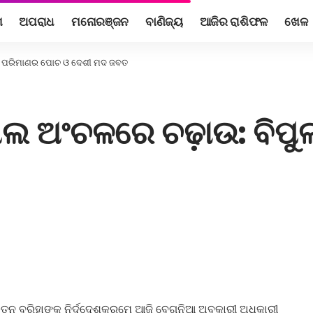
ଶ
ଅପରାଧ
ମନୋରଞ୍ଜନ
ବାଣିଜ୍ୟ
ଆଜିର ରାଶିଫଳ
ଖେଳ
ୁଳ ପରିମାଣର ପୋଚ ଓ ଦେଶୀ ମଦ ଜବତ
ଲ ଅଂଚଳରେ ଚଢ଼ାଉ: ବିପ
ତନ ବରିହାଙ୍କ ନିର୍ଦ୍ଦେଶକ୍ରମେ ଆଜି ବେଗୁନିଆ ଅବକାରୀ ଅଧିକାରୀ