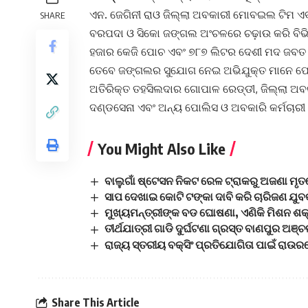
ଏନ. ଜେଗିନୀ ରାଓ ଜିଲ୍ଲା ଅବକାରୀ ମୋବଇଲ ଟିମ ଏ
SHARE
ବରପଦା ଓ ସିକୋ ଜଙ୍ଗଲ ଅଂଚଳରେ ଚଢ଼ାଉ କରି ବିଭିନ
ହଜାର କେଜି ପୋଚ ଏବଂ ୭୮୭ ଲିଟର ଦେଶୀ ମଦ ଜବତ
ତେବେ ଜଙ୍ଗଲର ସୁଯୋଗ ନେଇ ଅଭିଯୁକ୍ତ ମାନେ ଫେର
ଅତିରିକ୍ତ ତହସିଲଦାର ଗୋପାଳ ରେଡ୍ଡୀ, ଜିଲ୍ଲା 
ଦଣ୍ଡସେନା ଏବଂ ଅନ୍ୟ ପୋଲିସ ଓ ଅବକାରି କର୍ମଚାରୀ
You Might Also Like
ବାଲୁଗାଁ ଷ୍ଟେସନ ନିକଟ ରେଳ ଟ୍ରାକରୁ ଅଜଣା ମୃ
ସାପ ଦେଖାଇ କୋଟି ଟଙ୍କା ଦାବି କରି ଚାରିଜଣ ଯ
ମୁଖ୍ୟମନ୍ତ୍ରୀଙ୍କ ବଡ ଘୋଷଣା, ଏଣିକି ମିଶନ ଶକ୍ତ
ତୀର୍ଥଯାତ୍ରୀ ଗାଡି ଦୁର୍ଘଟଣା ଗ୍ରସ୍ତ ବାଣପୁର ଅ
ରାଜ୍ୟ ସ୍ତରୀୟ ବକ୍ସିଂ ପ୍ରତିଯୋଗିତା ପାଇଁ ରାଉର
Share This Article