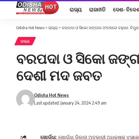
ରାଜ୍ୟ
ରାଜନୀତି
ଦେଶ- ବିଦେ
Odisha Hot News
>
ରାଜ୍ୟ
>
ବରପଦା ଓ ସିକୋ ଜଙ୍ଗଲ ଅଂଚଳରେ ଚଢ଼ାଉ: ବିପ
ରାଜ୍ୟ
ବରପଦା ଓ ସିକୋ ଜଙ୍ଗ
ଦେଶୀ ମଦ ଜବତ
Odisha Hot News
Last updated: January 24, 2024 2:49 am
ଖୋର୍ଦ୍ଧା:
ଖୋର୍ଦ୍ଧା ଜିଲ୍ଲା ଅବକାରୀ ଅଧିକ୍ଷକ ଝସକେ