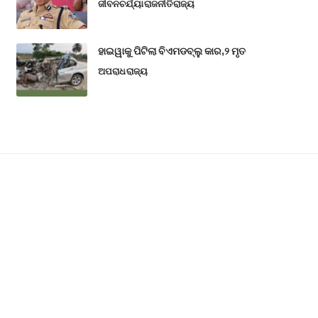
ଜୀବନଚର୍ଯ୍ୟା
ରାଜନୀତି
ରାଜ୍ୟ
ହାଇୱାକୁ ପିଟିଲା ବିଏମଡବ୍ଲୁ କାର,୨ ମୃତ
ଅପରାଧ
ରାଜ୍ୟ