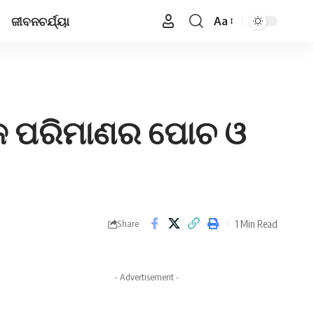
ଜୀବନଚର୍ଯ୍ୟା
Aa
Font
Resizer
ୁଳ ପରିମାଣର ପୋଚ ଓ
1 Min Read
Share
- Advertisement -