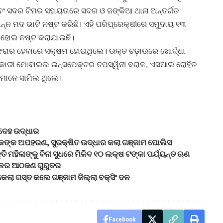
ବଂ ସଦର ଟିମର ସହାୟତାରେ ସଦର ଓ ଜଙ୍କିଆ ଥାନା ଅନ୍ତର୍ଗତ
୍ନ ମଦ ଭାଟି ନଷ୍ଟ କରିଛି। ଏହି ପରିପ୍ରେକ୍ଷୀରେ ସମୁଦାୟ ୧୩
 ହୋଇ ନଷ୍ଟ କରାଯାଇଛି।
ାର ହେବାରେ ସକ୍ଷମ ହୋଇଥିଲେ। ଉକ୍ତ ଚଢ଼ାଉରେ ଖୋର୍ଦ୍ଧା
ଅବକାରୀ ମୋବାଇଲ ଇନ୍ସପେକ୍ଟର ତପସ୍ୱିନୀ ବରାଳ, ଏସଆଇ ରୋହିତ
 ମାନେ ସାମିଲ ଥିଲେ।
ତଦେହ ଉଦ୍ଧାର
ୁବକଙ୍କ ଅପହରଣ, ସୁରକ୍ଷିତ ଉଦ୍ଧାର କଲା ଗଞ୍ଜାମ ପୋଲିସ
ି ମହିଳାଙ୍କୁ ବିନା ସୁଧରେ ମିଳିବ ୧୦ ଲକ୍ଷ ଟଙ୍କା ପର୍ଯ୍ୟନ୍ତ ଋଣ
ଞ୍ଚଳର ଆଠଜଣ ଗୁରୁତର
କେଲା ଗସ୍ତ କଲେ ଗଞ୍ଜାମ ଜିଲ୍ଲା ବକ୍ସିଂ ଦଳ
Facebook