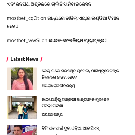
ଏବଂ ଜନପଥ ଅଞ୍ଚଳରେ ଚାଲିଛି ସାନିଟାଇଜେସନ
mostbet_cqOt
on
କାନ୍ଥରେ ବାଜିଲା ଏୟାର ଇଣ୍ଡିଆ ବିମାନ
ଡେଣା
mostbet_wwSi
on
ଭାରତ-ବେଲଜିୟମ ମ୍ୟାଚ୍ ଡ୍ର !
Latest News
ଜେଲ୍ ଗଲେ ସରପଞ୍ଚ ଚାମେଲି, ମାଜିଷ୍ଟ୍ରେଟଙ୍କ
ନିକଟରେ ହାଜର ହେବେ
ଅପରାଧ
ରାଜନୀତି
ରାଜ୍ୟ
କାଠଯୋଡ଼ିରୁ ଡାକ୍ତରୀ ଛାତ୍ରୀଙ୍କ ମୃତଦେହ
ମିଳିବା ଘଟଣା
ଅପରାଧ
ରାଜ୍ୟ
ଡିଜି ପଦ ପାଇଁ ଦୁଇ ଓଡ଼ିଆ ଆଇପିଏସ୍