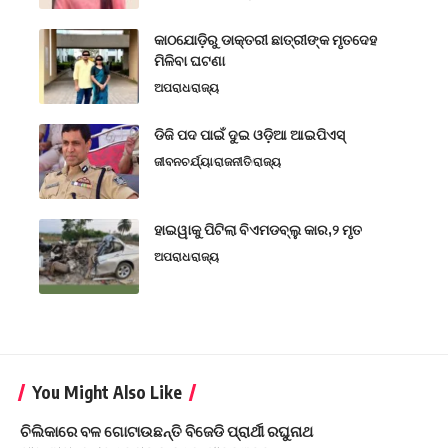
କାଠଯୋଡ଼ିରୁ ଡାକ୍ତରୀ ଛାତ୍ରୀଙ୍କ ମୃତଦେହ
ମିଳିବା ଘଟଣା
ଅପରାଧ
ରାଜ୍ୟ
ଡିଜି ପଦ ପାଇଁ ଦୁଇ ଓଡ଼ିଆ ଆଇପିଏସ୍
ଜୀବନଚର୍ଯ୍ୟା
ରାଜନୀତି
ରାଜ୍ୟ
ହାଇୱାକୁ ପିଟିଲା ବିଏମଡବ୍ଲୁ କାର,୨ ମୃତ
ଅପରାଧ
ରାଜ୍ୟ
You Might Also Like
ଚିଲିକାରେ ବଳ ଗୋଟାଉଛନ୍ତି ବିଜେଡି ପ୍ରାର୍ଥୀ ରଘୁନାଥ