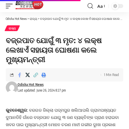
Aa
Font
Resizer
Odisha Hot News
>
ରାଜ୍ୟ
>
ବଜ୍ରପାତ ଯୋଗୁଁ ୩ ମୃତ: ୪ ଲକ୍ଷ ଲେଖାଏଁ ସହାୟତା ଘୋଷଣା କଲେ ମୁଖ୍ୟମନ୍ତ୍ରୀ
ରାଜ୍ୟ
ବଜ୍ରପାତ ଯୋଗୁଁ ୩ ମୃତ: ୪ ଲକ୍ଷ
ଲେଖାଏଁ ସହାୟତା ଘୋଷଣା କଲେ
ମୁଖ୍ୟମନ୍ତ୍ରୀ
1 Min Read
Odisha Hot News
Last updated: June 26, 2024 8:27 pm
ଭୁବନେଶ୍ୱର:
ବରଗଡ ଜିଲ୍ଲା ପଦ୍ମପୁର ଖଲିଆପଲି ଗ୍ରାମପଞ୍ଚାୟତ
ଦୁଆନଡିହି ଗାଁରେ ବଜ୍ରପାତ ଯୋଗୁ ୩ ଜଣ ବ୍ୟକ୍ତିଙ୍କ ପ୍ରାଣ ହରାଇବା
ଖବର ପାଇ ମୁଖ୍ୟମନ୍ତ୍ରୀ ମୋହନ ଚରଣ ମାଝୀ ଗଭୀର ଦୁଃଖ ପ୍ରକାଶ