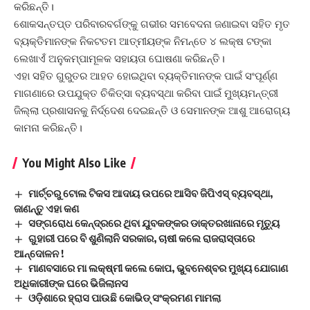
କରିଛନ୍ତି।
ଶୋକସନ୍ତପ୍ତ ପରିବାରବର୍ଗଙ୍କୁ ଗଭୀର ସମବେଦନା ଜଣାଇବା ସହିତ ମୃତ
ବ୍ୟକ୍ତିମାନଙ୍କ ନିକଟତମ ଆତ୍ମୀୟଙ୍କ ନିମନ୍ତେ ୪ ଲକ୍ଷ ଟଙ୍କା
ଲେଖାଏଁ ଅନୁକମ୍ପାମୂଳକ ସହାୟତା ଘୋଷଣା କରିଛନ୍ତି।
ଏହା ସହିତ ଗୁରୁତର ଆହତ ହୋଇଥିବା ବ୍ୟକ୍ତିମାନଙ୍କ ପାଇଁ ସଂପୂର୍ଣ୍ଣ
ମାଗଣାରେ ଉପଯୁକ୍ତ ଚିକିତ୍ସା ବ୍ୟବସ୍ଥା କରିବା ପାଇଁ ମୁଖ୍ୟମନ୍ତ୍ରୀ
ଜିଲ୍ଲା ପ୍ରଶାସନକୁ ନିର୍ଦ୍ଦେଶ ଦେଇଛନ୍ତି ଓ ସେମାନଙ୍କ ଆଶୁ ଆରୋଗ୍ୟ
କାମନା କରିଛନ୍ତି।
You Might Also Like
ମାର୍ଚ୍ଚରୁ ଟୋଲ ଟିକସ ଆଦାୟ ଉପରେ ଆସିବ ଜିପିଏସ୍ ବ୍ୟବସ୍ଥା,
ଜାଣନ୍ତୁ ଏହା କଣ
ସଙ୍ଗରୋଧ କେନ୍ଦ୍ରରେ ଥିବା ଯୁବକଙ୍କର ଡାକ୍ତରଖାନାରେ ମୃତ୍ୟୁ
ଗୁହାରୀ ପରେ ବି ଶୁଣିଲାନି ସରକାର, ଚାଷୀ କଲେ ରାଜରାସ୍ତାରେ
ଆନ୍ଦୋଳନ !
ମାଣବସାରେ ମା ଲକ୍ଷ୍ମୀ କଲେ କୋପ, ଭୁବନେଶ୍ବର ମୁଖ୍ୟ ଯୋଗାଣ
ଅଧିକାରୀଙ୍କ ଘରେ ଭିଜିଲାନସ
ଓଡ଼ିଶାରେ ହ୍ରାସ ପାଉଛି କୋଭିଡ୍ ସଂକ୍ରମଣ ମାମଲା