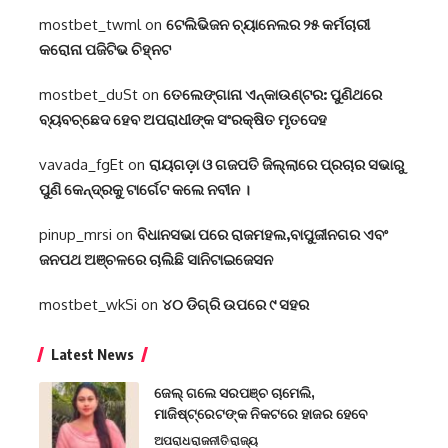
mostbet_twml
on
ଟେଲିଭିଜନ ଚ୍ୟାନେଲର ୨୫ କର୍ମଚାରୀ
କରୋନା ପଜିଟିଭ ଚିହ୍ନଟ
mostbet_duSt
on
ତେଲେଙ୍ଗାନା ଏନ୍‌କାଉଣ୍ଟର: ପୁଣିଥରେ
ବ୍ୟବଚ୍ଛେଦ ହେବ ଅପରାଧୀଙ୍କ ସଂରକ୍ଷିତ ମୃତଦେହ
vavada_fgEt
on
ରାୟଗଡ଼ା ଓ ଗଜପତି ଜିଲ୍ଲାରେ ପ୍ରଚାର ସଭାରୁ
ପୁଣି କେନ୍ଦ୍ରକୁ ଟାର୍ଗେଟ କଲେ ନବୀନ ।
pinup_mrsi
on
ବିଧାନସଭା ପରେ ରାଜମହଲ,ବାପୁଜୀନଗର ଏବଂ
ଜନପଥ ଅଞ୍ଚଳରେ ଚାଲିଛି ସାନିଟାଇଜେସନ
mostbet_wkSi
on
୪୦ ଡିଗ୍ରି ଉପରେ ୯ ସହର
Latest News
ଜେଲ୍ ଗଲେ ସରପଞ୍ଚ ଚାମେଲି,
ମାଜିଷ୍ଟ୍ରେଟଙ୍କ ନିକଟରେ ହାଜର ହେବେ
ଅପରାଧ
ରାଜନୀତି
ରାଜ୍ୟ