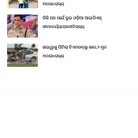
ଅପରାଧ
ରାଜ୍ୟ
ଡିଜି ପଦ ପାଇଁ ଦୁଇ ଓଡ଼ିଆ ଆଇପିଏସ୍
ଜୀବନଚର୍ଯ୍ୟା
ରାଜନୀତି
ରାଜ୍ୟ
ହାଇୱାକୁ ପିଟିଲା ବିଏମଡବ୍ଲୁ କାର,୨ ମୃତ
ଅପରାଧ
ରାଜ୍ୟ