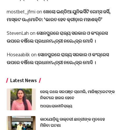
mostbet_jfmi
on
ଖେଲୋ ଇଣ୍ଡିଆ ୟୁନିଭର୍ସିଟି ଗେମ୍ସ ଜର୍ସି,
ମାସ୍କଟ ଉନ୍ମୋଚିତ: ‘ଭାରତ ହେବ କ୍ରୀଡ଼ାର ମହାଶକ୍ତି’
StevenLah
on
ସୋନପୁରରେ ରାଜ୍ୟ ସରକାର ଓ କଂଗ୍ରେସ
ଉପରେ ବର୍ଷିଲେ ପ୍ରଧାନମନ୍ତ୍ରୀ ନରେନ୍ଦ୍ର ମୋଦି ।
Hoseaabilk
on
ସୋନପୁରରେ ରାଜ୍ୟ ସରକାର ଓ କଂଗ୍ରେସ
ଉପରେ ବର୍ଷିଲେ ପ୍ରଧାନମନ୍ତ୍ରୀ ନରେନ୍ଦ୍ର ମୋଦି ।
Latest News
ଜେଲ୍ ଗଲେ ସରପଞ୍ଚ ଚାମେଲି, ମାଜିଷ୍ଟ୍ରେଟଙ୍କ
ନିକଟରେ ହାଜର ହେବେ
ଅପରାଧ
ରାଜନୀତି
ରାଜ୍ୟ
କାଠଯୋଡ଼ିରୁ ଡାକ୍ତରୀ ଛାତ୍ରୀଙ୍କ ମୃତଦେହ
ମିଳିବା ଘଟଣା