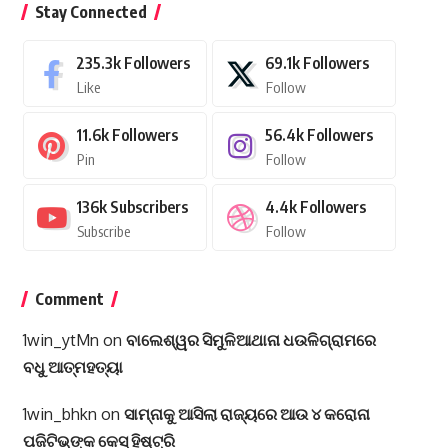
Stay Connected
235.3k
Followers
69.1k
Followers
Like
Follow
11.6k
Followers
56.4k
Followers
Pin
Follow
136k
Subscribers
4.4k
Followers
Subscribe
Follow
Comment
1win_ytMn
on
ବାଲେଶ୍ୱର ସିମୁଳିଆଥାନା ଧଉଳିଗ୍ରାମରେ
ବଧୁ ଆତ୍ମହତ୍ୟା
1win_bhkn
on
ସାମ୍ନାକୁ ଆସିଲା ରାଜ୍ୟରେ ଆଉ ୪ କରୋନା
ପଜିଟିଭ୍‌ଙ୍କ କେସ୍‌ ହିଷ୍ଟ୍ରି