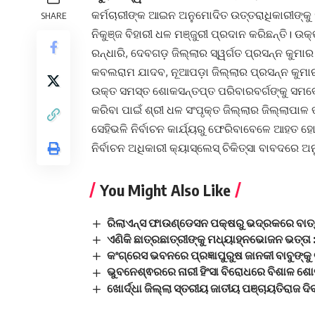
କର୍ମଚାରୀଙ୍କ ଆଇନ ଅନୁମୋଦିତ ଉତ୍ତରାଧିକାରୀଙ୍କୁ ୧
SHARE
ନିକୁଞ୍ଜ ବିହାରୀ ଧଳ ମଞ୍ଜୁରୀ ପ୍ରଦାନ କରିଛନ୍ତି। 
ରନ୍ଧାରି, ଦେବଗଡ଼ ଜିଲ୍ଲାର ସ୍ୱର୍ଗତ ପ୍ରସନ୍ନ କୁମାର 
କବଲରାମ ଯାଦବ, ନୂଆପଡ଼ା ଜିଲ୍ଲାର ପ୍ରସନ୍ନ କୁମାର 
ଉକ୍ତ ସମସ୍ତ ଶୋକସନ୍ତପ୍ତ ପରିବାରବର୍ଗଙ୍କୁ ସମବେ
କରିବା ପାଇଁ ଶ୍ରୀ ଧଳ ସଂପୃକ୍ତ ଜିଲ୍ଲାର ଜିଲ୍ଲାପାଳ ତ
ସେହିଭଳି ନିର୍ବାଚନ କାର୍ଯ୍ୟରୁ ଫେରିବାବେଳେ ଆହତ ହୋ
ନିର୍ବାଚନ ଅଧିକାରୀ କ୍ୟାସ୍‌ଲେସ୍‌ ଚିକିତ୍ସା ବାବଦରେ ଅ
You Might Also Like
ରିଲାଏନ୍ସ ଫାଉଣ୍ଡେସନ ପକ୍ଷରୁ ଭଦ୍ରକରେ ବାତ୍ୟ
ଏଣିକି ଛାତ୍ରଛାତ୍ରୀଙ୍କୁ ମଧ୍ୟାହ୍ନଭୋଜନ ଭତ୍ତା
କଂଗ୍ରେସ ଭବନରେ ପ୍ରଜ୍ଞାପୁରୁଷ ଜାନକୀ ବାବୁଙ୍କୁ
ଭୁବନେଶ୍ଵରରେ ନାରୀ ହିଂସା ବିରୋଧରେ ବିଶାଳ ଶୋ
ଖୋର୍ଦ୍ଧା ଜିଲ୍ଲା ସ୍ତରୀୟ ଜାତୀୟ ପଞ୍ଚାୟତିରାଜ ଦ