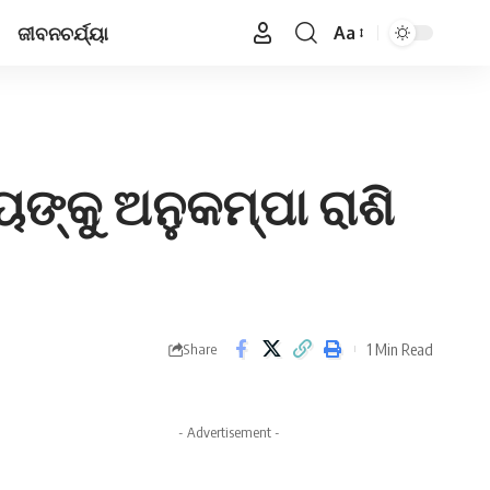
ଜୀବନଚର୍ଯ୍ୟା
Aa
Font
Resizer
ୟଙ୍କୁ ଅନୁକମ୍ପା ରାଶି
1 Min Read
Share
- Advertisement -