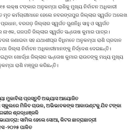
୫ ଲକ୍ଷ ଟଙ୍କାର ଅନୁକମ୍ପା ରାଶିକୁ ମୁଖ୍ୟ ନିର୍ବାଚନ ଅଧିକାରୀ
ଉକ୍ତ ମୃତ କର୍ମଚାରୀମାନେ ହେଲେ ନବରଙ୍ଗପୁର ଜିଲ୍ଲାର ସ୍ୱର୍ଗତ ଅଲେଖ
ପ୍ରଧାନ, ବରଗଡ଼ ଜିଲ୍ଲାର ସ୍ୱର୍ଗତ ଗୁଣନିଧି ସାହୁ ଓ ସ୍ୱର୍ଗତ
ନାଏକ, ଗଜପତି ଜିଲ୍ଲାର ସ୍ୱର୍ଗତ ସନ୍ତୋଷ କୁମାର ପାତ୍ର।
ଦନା ଜଣାଇବା ସହ ଯଥାଶୀଘ୍ର ବିଧିମତେ ଅନୁକମ୍ପା ରାଶି ପ୍ରଦାନ
ଥା ଜିଲ୍ଲା ନିର୍ବାଚନ ଅଧିକାରୀମାନଙ୍କୁ ନିର୍ଦ୍ଦେଶ ଦେଇଛନ୍ତି।
ଇଥିବା ଖୋର୍ଦ୍ଧା ଜିଲ୍ଲାର ସନ୍ତୋଷ କୁମାର ରାଉତଙ୍କୁ ମଧ୍ୟ ମୁଖ୍ୟ
ନୁକମ୍ପା ରାଶି ମଞ୍ଜୁର କରିଛନ୍ତି।
ା ମୁକାବିଲା ପ୍ରସ୍ତୁତି ଅଭ୍ୟାସ ଆୟୋଜିତ
 : ସ୍କୁଲରେ ମିଳିବ ଚାଉଳ, ଅଭିଭାବକଙ୍କ ଆକାଉଣ୍ଟକୁ ଯିବ ଟଙ୍କା
 ଗଭୀର ଶ୍ରଦ୍ଧାଞ୍ଜଳି
ଭାଯାତ୍ରା: ସାମିଲ ହେଲେ ସୋଆ, କିଟର ଛାତ୍ରାଛାତ୍ରୀ
ିବସ -୨୦୨୫ ପାଳିତ