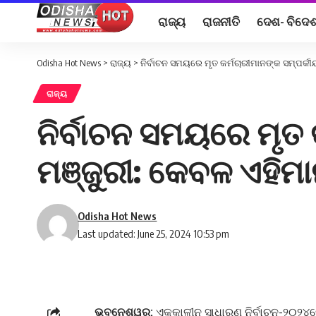
ରାଜ୍ୟ
ରାଜନୀତି
ଦେଶ- ବିଦେ
Odisha Hot News
>
ରାଜ୍ୟ
>
ନିର୍ବାଚନ ସମୟରେ ମୃତ କର୍ମଚାରୀମାନଙ୍କ ସମ୍ପର୍କୀ
ରାଜ୍ୟ
ନିର୍ବାଚନ ସମୟରେ ମୃତ କ
ମଞ୍ଜୁରୀ: କେବଳ ଏହିମା
Odisha Hot News
Last updated: June 25, 2024 10:53 pm
ଭୁବନେଶ୍ୱର:
ଏକକାଳୀନ ସାଧାରଣ ନିର୍ବାଚନ-୨୦୨୪ରେ 