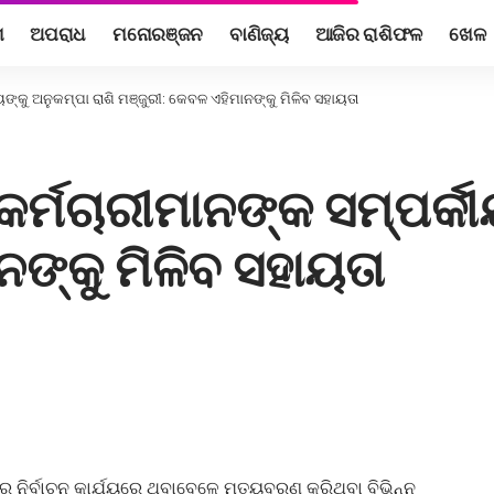
ଶ
ଅପରାଧ
ମନୋରଞ୍ଜନ
ବାଣିଜ୍ୟ
ଆଜିର ରାଶିଫଳ
ଖେଳ
ୟଙ୍କୁ ଅନୁକମ୍ପା ରାଶି ମଞ୍ଜୁରୀ: କେବଳ ଏହିମାନଙ୍କୁ ମିଳିବ ସହାୟତା
ର୍ମଚାରୀମାନଙ୍କ ସମ୍ପର୍କୀ
ନଙ୍କୁ ମିଳିବ ସହାୟତା
ନିର୍ବାଚନ କାର୍ଯ୍ୟରେ ଥିବାବେଳେ ମୃତ୍ୟୁବରଣ କରିଥିବା ବିଭିନ୍ନ