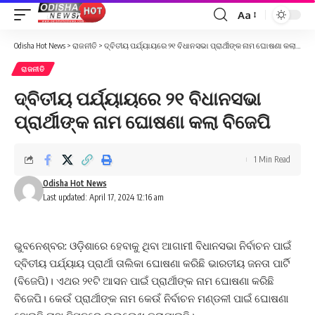
Aa
Font
Resizer
Odisha Hot News
>
ରାଜନୀତି
>
ଦ୍ବିତୀୟ ପର୍ଯ୍ୟାୟରେ ୨୧ ବିଧାନସଭା ପ୍ରାର୍ଥୀଙ୍କ ନାମ ଘୋଷଣା କଲା ବିଜେପି
ରାଜନୀତି
ଦ୍ବିତୀୟ ପର୍ଯ୍ୟାୟରେ ୨୧ ବିଧାନସଭା
ପ୍ରାର୍ଥୀଙ୍କ ନାମ ଘୋଷଣା କଲା ବିଜେପି
1 Min Read
Odisha Hot News
Last updated: April 17, 2024 12:16 am
ଭୁବନେଶ୍ବର: ଓଡ଼ିଶାରେ ହେବାକୁ ଥିବା ଆଗାମୀ ବିଧାନସଭା ନିର୍ବାଚନ ପାଇଁ
ଦ୍ବିତୀୟ ପର୍ଯ୍ୟାୟ ପ୍ରାର୍ଥୀ ତାଲିକା‌ ଘୋଷଣା କରିଛି ଭାରତୀୟ ଜନତା ପାର୍ଟି
(ବିଜେପି)। ଏଥର ୨୧ଟି ଆସନ ପାଇଁ ପ୍ରାର୍ଥୀଙ୍କ ନାମ ଘୋଷଣା କରିଛି
ବିଜେପି। କେଉଁ ପ୍ରାର୍ଥୀଙ୍କ ନାମ କେଉଁ ନିର୍ବାଚନ ମଣ୍ଡଳୀ ପାଇଁ ଘୋଷଣା