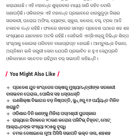
କରାଯାଉଛି। ଏହି ମହାବନ୍ଦ ଶୁକ୍ରବାର ମଧ୍ୟ ଜାରି ରହିବ ବୋଲି
ଜଣାପଡ଼ିଛି। ଓକିଲଙ୍କ ଏହି ମହାବନ୍ଦ ପ୍ରଭାବରେ ଝାରସୁଗୁଡ଼ା ଜିଲାର
ସରକାରୀ, ଘରୋଇ ଅଫିସ, ବ୍ୟାଙ୍କ, ସ୍କୁଲ, କଲେଜ, ବସ୍‌, ଟ୍ରକ ଆଦି
ଚଳାଚଳ ବନ୍ଦ ରହିଛି। ଫଳରେ ସହରର ସମସ୍ତ ପ୍ରବେଶ ପଥରେ ଶହ ଶହ
ସଂଖ୍ୟାରେ ଯାନବାହନ ଅଟକି ରହିଛି। ସେହିଭଳି ଏମ୍‌ସିଏଲ୍‌ରୁ ବିଭିନ୍ନ ଶିଳ୍ପ
ସଂସ୍ଥାକୁ କୋଇଲା ପରିବହନ ବାଧାପ୍ରାପ୍ତ ହୋଇଛି। ଆମ୍ବୁଲାନ୍ସ ବିଭାଗ,
ଅଗ୍ନିଶମ ଭଳି ଜରୁରୀ ସେବା ଯେପରି ପ୍ରଭାବିତ ନ ହୁଏ ସେଥିପ୍ରତି
ଓକିଲମାନେ ସଚେତନ ରହିଥିବା ବର୍‌ ସଭାପତି କହିଛନ୍ତି।
You Might Also Like
ପ୍ରଦେଶ ଯୁବ କଂଗ୍ରେସ ପକ୍ଷରୁ ମୁଖ୍ୟମନ୍ତ୍ରୀଙ୍କ ସରକାରୀ
ବାସଭବନ ଘେରାଉ, ପୋଲିସ ସହ ଧସ୍ତାଧସ୍ତି
ଗଣଶିକ୍ଷା ବିଭାଗର ବଡ଼ ନିଷ୍ପତ୍ତି, ଜୁନ୍ ୬ରୁ ୧୬ ପର୍ଯ୍ୟନ୍ତ ମିଳିବ
ଖରାଛୁଟି
ଓଡିଶାର ତିନି ଜଣଙ୍କୁ ମିଳିଲା ପଦ୍ମଶ୍ରୀ ପୁରସ୍କାର
ରାଜ୍ୟରେ ଦିନକରେ ୨୦ଜଣ କରୋନା ପଜିଟିଭ୍ ଚିହ୍ନଟ, ମୋଟ୍
ଆକ୍ରାନ୍ତଙ୍କ ସଂଖ୍ୟା ୨୦୫କୁ ବୃଦ୍ଧି
ଚମକ ଦେଖାଇଲେ ନୂଆ ପିସିସି ସଭାପତି ଭକ୍ତ ଦାସ, ଶହଶହ