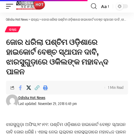
Aa
Font
Resizer
Odisha Hot News
>
ରାଜ୍ୟ
>
ଜୋର ଧରିଲା ପଶ୍ଚିମ ଓଡ଼ିଶାରେ ହାଇକୋର୍ଟ ବେଞ୍ଚ ସ୍ଥାପନ ଦାବି, ଝାରସୁଗୁଡ଼ାରେ ଓକିଲଙ୍କ ମହାବନ୍ଦ ପାଳନ
ରାଜ୍ୟ
ଜୋର ଧରିଲା ପଶ୍ଚିମ ଓଡ଼ିଶାରେ
ହାଇକୋର୍ଟ ବେଞ୍ଚ ସ୍ଥାପନ ଦାବି,
ଝାରସୁଗୁଡ଼ାରେ ଓକିଲଙ୍କ ମହାବନ୍ଦ
ପାଳନ
1 Min Read
Odisha Hot News
Last updated: November 29, 2018 6:49 pm
ଝାରସୁଗୁଡ଼ା ଅଫିସ,୨୯।୧୧: ପଶ୍ଚିମ ଓଡ଼ିଶାରେ ହାଇକୋର୍ଟ ବେଞ୍ଚ ସ୍ଥାପନ
ଦାବି ଜୋର ଧରିଛି। ଏହାକୁ ନେଇ ଗୁରୁବାର ଝାରସୁଗୁଡ଼ାରେ ମହାବନ୍ଦ ପାଳନ