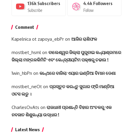
136k
Subscribers
4.4k
Followers
Subscribe
Follow
Comment
Kapelnica ot zapoya_ebPr
on
ଆଜିର ରାଶିଫଳ
mostbet_hsml
on
ବାଲେଶ୍ୱର ଜିଲ୍ଲା ପୁରୁବାଇ କନ୍ୟାଶ୍ରମରେ
ଜିଲ୍ଲା ମଙ୍ଗଳକିମିଟି ଏବଂ କେନ୍ଦ୍ରୀୟଟିମ ପକ୍ଷରୁ ଚଢାଉ !
1win_hbPn
on
କାନ୍ଥରେ ବାଜିଲା ଏୟାର ଇଣ୍ଡିଆ ବିମାନ ଡେଣା
mostbet_neOt
on
ପ୍ରସ୍ତୁତ କରନ୍ତୁ ସୁଗାର ଫ୍ରି ମାଣ୍ଡିଆ
ଓଟସ ଲଡୁ ।
CharlesOvAts
on
ରାଜଧାନୀ ପ୍ରଶାନ୍ତି ବିହାର ଅଂଚଳରୁ ଏକ
ନବଜାତ ଶିଶୁକନ୍ୟା ଉଦ୍ଧାର !
Latest News