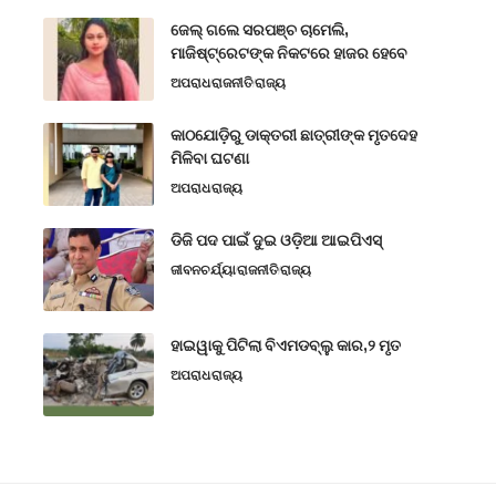
ଜେଲ୍ ଗଲେ ସରପଞ୍ଚ ଚାମେଲି,
ମାଜିଷ୍ଟ୍ରେଟଙ୍କ ନିକଟରେ ହାଜର ହେବେ
ଅପରାଧ
ରାଜନୀତି
ରାଜ୍ୟ
କାଠଯୋଡ଼ିରୁ ଡାକ୍ତରୀ ଛାତ୍ରୀଙ୍କ ମୃତଦେହ
ମିଳିବା ଘଟଣା
ଅପରାଧ
ରାଜ୍ୟ
ଡିଜି ପଦ ପାଇଁ ଦୁଇ ଓଡ଼ିଆ ଆଇପିଏସ୍
ଜୀବନଚର୍ଯ୍ୟା
ରାଜନୀତି
ରାଜ୍ୟ
ହାଇୱାକୁ ପିଟିଲା ବିଏମଡବ୍ଲୁ କାର,୨ ମୃତ
ଅପରାଧ
ରାଜ୍ୟ