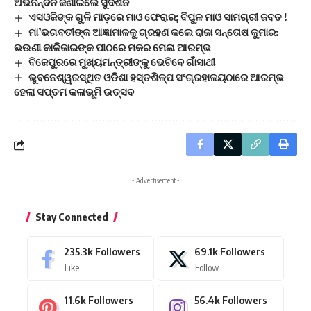
ଅଭିନନ୍ଦନ ଜଣାଇଲେ ସୁଦର୍ଶନ
ଏସଓଜିଙ୍କ ଗୁଳି ମାଡ଼ରେ ମାଓ ଫେରାର; ବିପୁଳ ମାଓ ସାମଗ୍ରୀ ଜବତ !
ମା’ଭଗବତୀଙ୍କ ଆଜ୍ଞାମାଳକୁ ଗ୍ରହଣ କଲେ ରାଜା ସନ୍ତୋଷ କୁମାର:
ଭଉଣୀ କାଳିଜାଇଙ୍କ ପୀଠରେ ମକର ମେଳା ଆରମ୍ଭ
ବିଜେପୁରରେ ମୁଖ୍ୟମନ୍ତ୍ରୀଙ୍କୁ ଭେଟିବେ ଗାଁସାଥୀ
ଭୁବନେଶ୍ୱରସ୍ଥିତ ଓଡିଶା ହସ୍ତଶିଳ୍ପ ସଂଗ୍ରହାଳୟଠାରେ ଆରମ୍ଭ
ହେଲା ସପ୍ତମ କଳାଭୂମି ଉତ୍ସବ
- Advertisement -
Stay Connected
235.3k
Followers
69.1k
Followers
Like
Follow
11.6k
Followers
56.4k
Followers