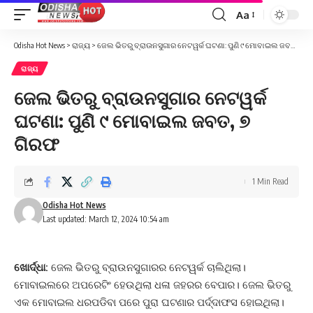
Aa
Font
Resizer
Odisha Hot News
>
ରାଜ୍ୟ
>
ଜେଲ ଭିତରୁ ବ୍ରାଉନସୁଗାର ନେଟୱର୍କ ଘଟଣା: ପୁଣି ୯ ମୋବାଇଲ ଜବତ, ୭ ଗିରଫ
ରାଜ୍ୟ
ଜେଲ ଭିତରୁ ବ୍ରାଉନସୁଗାର ନେଟୱର୍କ
ଘଟଣା: ପୁଣି ୯ ମୋବାଇଲ ଜବତ, ୭
ଗିରଫ
1 Min Read
Odisha Hot News
Last updated: March 12, 2024 10:54 am
ଖୋର୍ଦ୍ଧା:
ଜେଲ ଭିତରୁ ବ୍ରାଉନସୁଗାରର ନେଟୱର୍କ ଚାଲିଥିଲା।
ମୋବାଇଲରେ ଅପରେଟିଂ ହେଉଥିଲା ଧଳା ଜହରର ବେପାର। ଜେଲ ଭିତରୁ
ଏକ ମୋବାଇଲ ଧରପଡିବା ପରେ ପୁରା ଘଟଣାର ପର୍ଦ୍ଦାଫସ ହୋଇଥିଲା।