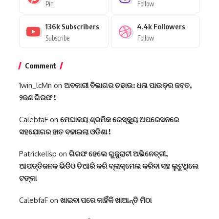
Pin
Follow
136k
Subscribers
4.4k
Followers
Subscribe
Follow
Comment
1win_lcMn
on
ଅବକାରୀ ବିଭାଗର ଚଢାଉ: ଧଳା ପାଉଡ଼ର ଜବତ,
୨ଜଣ ଗିରଫ !
CalebfaF
on
ମେଘାଳୟ ଶ୍ରମିକ ରେସ୍କ୍ୟୁ ଅପରେସନରେ
ସହଯୋଗର ହାତ ବଢାଇଲା ଓଡିଶା !
Patrickelisp
on
ଗିରଫ ହେଲେ ଗୁଜୁରାଟୀ ଅଭିନେତ୍ରୀ,
ଆପତ୍ତିଜନକ ଭିଡିିଓ ତିଆରି କରି ବ୍ଲାକ୍‌ମେଲ କରିବା ସହ ଲୁଟୁଥିଲେ
ଟଙ୍କା
CalebfaF
on
ଖାଇବା ପରେ କାହିଁକି ଖାଆନ୍ତି ମିଠା