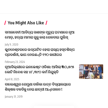
You Might Also Like
ସମାଜସେବୀ ଆଦିତ୍ୟ ଦାଶଙ୍କ ମୃତ୍ୟୁ ଘଟଣାରେ ନୂଆ
ମୋଡ଼, ହତ୍ୟା ମାମଲା ରୁଜୁ କଲା ରେଳବାଇ ପୁଲିସ୍
July 9, 2020
ଭୁବନେଶ୍ବରରେ ଉଦ୍‌ଘାଟିତ ହେଲା ରାଜ୍ୟ ହସ୍ତଶିଳ୍ପ
ପ୍ରଦର୍ଶନୀ, ଭାଗ ନେଉଛନ୍ତି ୧୨୦ କାରୀଗର
February 23, 2024
ନୂଆଦିଲ୍ଲୀରେ ଇନଭେଷ୍ଟ ଓଡିଶା: ଆସିଲା ₹୩୦,୫୯୫
କୋଟି ନିବେଶ ସହ ୪୮,୩୯୦ କର୍ମ ନିଯୁକ୍ତି
April 8, 2025
ବାଲେଶ୍ୱର ରେମୁଣା ବାଳିକା ଉଚ୍ଚ ବିଦ୍ୟାଳୟରେ
ଶିକ୍ଷକ ବଳଦିକୁ ନେଇ ଛାତ୍ରୀ ଆନ୍ଦୋଳନ !
January 31, 2019