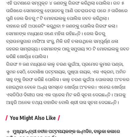
ଏହି ଘଟଣାରେ ସମ୍ପୃକ୍ତ ୪ ଜଣଙ୍କୁ ଗିରଫ କରିଥିଲା ପୋଲିସ। ଗତ ୫
ତାରିଖରେ ସେମାନଙ୍କୁ ହେପାଜତକୁ ଆଣି ପଚରାଉଚରା ପରେ ୬ ତାରିଖରେ
ପୁଣି ଜେଲ ଭିତରୁ ୯ ଟି ମୋବାଇଲକୁ ପୋଲିସ ଜବତ କରିଥିଲା।
ବାହାରେ ରହି ଅପରେଟିଂ କରୁଥିବା ୭ ଜଣଙ୍କୁ ପୋଲିସ ଗିରଫ କଲା।
ସେମାନଙ୍କ ମଧ୍ୟରେ ଜଣେ ମହିଳା ରହିଛନ୍ତି। ଜେଲ ଭିତରୁ
ବ୍ରାଉନସୁଗାର ମାଫିଆ ସଂଜୁ, ମିକି ରହି ଚଳାଉଥିଲେ ସମ୍ପୂର୍ଣ୍ଣ ଧଳା
ଜହରର ସାମ୍ରାଜ୍ୟ। ସେମାନଙ୍କ ଠାରୁ ସମୁଦାୟ ୨୦ ଟି ମୋବାଇଲକୁ ଜବତ
କରିଛି ଖୋର୍ଦ୍ଧା ପୋଲିସ।
ଗିରଫ ୭ ଜଣ ମଧ୍ୟରେ କାଳୁ ଚରଣ ଭୁଇଁଆ, ପ୍ରମୋଦ କୁମାର ପଣ୍ଡା,
ସୁମନ ସେଠି, ଦେବାଶିଷ ପଟ୍ଟନାୟକ, ପୁଷ୍ପା ନାୟକ, ଏସ ଏକ୍ରମ, ଅମିତ
ସାହୁ ଙ୍କୁ ଜିରଫ କରିଛି ପୋଲିସ। କାଳୁ ଚରଣ ଭୁଇଁଆ ପୋଲସରା ଅଂଚଳର
ହୋଇଥିବା ବେଳେ ଅନ୍ୟ ସମସ୍ତେ ଖୋର୍ଦ୍ଧା ଅଂଚଳର। ଏନେଇ ଖୋର୍ଦ୍ଧା
ଏସଡିପିଓ ଦିଲୀପ ଦାସ ଏକ ପ୍ରେସ ମିଟ କରି ସୂଚନା ଦେଇଛନ୍ତି। ଆଗକୁ
ଆହୁରି ଅନେକ ତଥ୍ୟ ବାହାରିବ ବୋଲି ଶ୍ରୀ ଦାସ ସୂଚନା ଦେଇଛନ୍ତି।
You Might Also Like
ମୁଖ୍ୟମନ୍ତ୍ରୀ ନବୀନ ପଟ୍ଟନାୟକଙ୍କ ଜନ୍ମଦିନ, ବାଲୁକା କଳାରେ