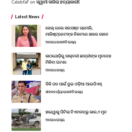
CalebfaF
on
ସ୍ୱାମୀ ସାଜିଲା ହତ୍ୟାକାରୀ!
Latest News
ଜେଲ୍ ଗଲେ ସରପଞ୍ଚ ଚାମେଲି,
ମାଜିଷ୍ଟ୍ରେଟଙ୍କ ନିକଟରେ ହାଜର ହେବେ
ଅପରାଧ
ରାଜନୀତି
ରାଜ୍ୟ
କାଠଯୋଡ଼ିରୁ ଡାକ୍ତରୀ ଛାତ୍ରୀଙ୍କ ମୃତଦେହ
ମିଳିବା ଘଟଣା
ଅପରାଧ
ରାଜ୍ୟ
ଡିଜି ପଦ ପାଇଁ ଦୁଇ ଓଡ଼ିଆ ଆଇପିଏସ୍
ଜୀବନଚର୍ଯ୍ୟା
ରାଜନୀତି
ରାଜ୍ୟ
ହାଇୱାକୁ ପିଟିଲା ବିଏମଡବ୍ଲୁ କାର,୨ ମୃତ
ଅପରାଧ
ରାଜ୍ୟ