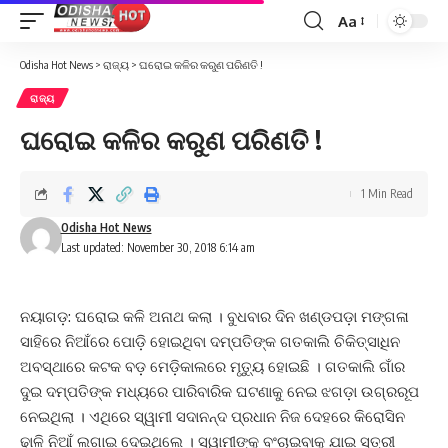
Aa
Font
Resizer
Odisha Hot News
>
ରାଜ୍ୟ
>
ଘରୋଇ କଳିର କରୁଣ ପରିଣତି !
ରାଜ୍ୟ
ଘରୋଇ କଳିର କରୁଣ ପରିଣତି !
1 Min Read
Odisha Hot News
Last updated: November 30, 2018 6:14 am
ନୟାଗଡ଼: ଘରୋଇ କଳି ଅନାଥ କଲା । ବୁଧବାର ଦିନ ଖଣ୍ଡପଡ଼ା ମଙ୍ଗଳା
ସାହିରେ ନିଆଁରେ ପୋଡ଼ି ହୋଇଥିବା ଦମ୍ପତିଙ୍କ ଗତକାଲି ଚିକିତ୍ସାଧିନ
ଅବସ୍ଥାରେ କଟକ ବଡ଼ ମେଡ଼ିକାଲରେ ମୃତ୍ୟୁ ହୋଇଛି । ଗତକାଲି ଗାଁର
ଦୁଇ ଦମ୍ପତିଙ୍କ ମଧ୍ୟରେ ପାରିବାରିକ ଘଟଣାକୁ ନେଇ ଝଗଡ଼ା ଉଗ୍ରରୂପ
ନେଇଥିଲା । ଏଥିରେ ସ୍ୱାମୀ ସଦାନନ୍ଦ ପ୍ରଧାନ ନିଜ ଦେହରେ କିରୋସିନ
ଢାଳି ନିଆଁ ଲଗାଇ ଦେଇଥିଲେ । ସ୍ୱାମୀଙ୍କୁ ବଂଚାଇବାକୁ ଯାଇ ସ୍ତ୍ରୀ