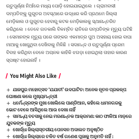
ଋତୁପୂର୍ଣ୍ଣା ନିଆଁରେ ମଧ୍ୟ ପୋଡ଼ି ହୋଇଯାଇଥିଲେ । ଗ୍ରାମବାସୀ
ଦମ୍ପତିଙ୍କୁ ଗୁରୁତର ଅବସ୍ଥାରେ ଉଦ୍ଧାର କରି ପ୍ରଥମେ ଜିଲ୍ଲା
ମେଡ଼ିକାଲ ଓ ଗୁରୁତର ହେବାରୁ କଟକ ମେଡ଼ିକାଲକୁ ସ୍ଥାନାନ୍ତରିତ
କରିଥିଲେ । ତେବେ ଗତକାଲି ବିଳମ୍ବିତ ରାତିରେ ଦମ୍ପତିଙ୍କ ମୃତ୍ୟୁ ଘଟିଛି
। ସେମାନଙ୍କ ମୃତ୍ୟୁ ପରେ ତାଙ୍କର ଏକମାତ୍ର ପୁଅ ଅସହାୟ ହୋଇ ବାପା
ମାଆକୁ ଖୋଜୁଥିବା ଦେଖିବାକୁ ମିଳିଛି । ସଦାନନ୍ଦ ଓ ଋତୁପୂର୍ଣ୍ଣା ପ୍ରେମ
ବିବାହ କରିଥିବା ବେଳେ ଅଚାନକ କାହିକି ଝଗଡ଼ା ହୋଇଥିଲା ତାହାର କାରଣ
ସ୍ପଷ୍ଟ ହୋଇନାହିଁ ।
You Might Also Like
ଯାଜପୁର ମହୋତ୍ସବ ‘ଯଯାତୀ’ ଉଦଘାଟିତ: ଅନେକ ନୂତନ ପ୍ରକଳ୍ପ
ଘୋଷଣା କଲେ ମୁଖ୍ୟମନ୍ତ୍ରୀ
ଧର୍ମେନ୍ଦ୍ରଙ୍କ ମୁଖା ଖୋଲିଲେ ପାଣ୍ଡିଆନ, କହିଲେ ଧାମନଗରକୁ
ଭୋଟ ବେଳେ ଆସିଥିଲେ ଆଉ ଦେଖା ନାହିଁ
ସାମାନ୍ୟ ବଚସାକୁ ନେଇ ମରଣାନ୍ତକ ଆକ୍ରମଣ: କାଠ ଫାଳିଆ ମାଡ଼ରେ
ଯୁବକଙ୍କ ମୃତ୍ୟୁ
ଖୋର୍ଦ୍ଧା ଜିଲ୍ଲାସ୍ତରୀୟ ପେନସନ ଅଦାଲତ ଅନୁଷ୍ଠିତ
ଖୋର୍ଦ୍ଧା ଜିଲ୍ଲାରେ ଚଳିତ ବର୍ଷ ଗଣେଶ ପୂଜାକୁ ଅନୁମତି ନାହିଁ :