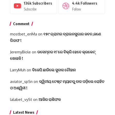
136k
Subscribers
4.4k
Followers
Subscribe
Follow
Comment
mostbet_enMa
on
୧୫୯ ଗ୍ରାମର ବ୍ରାଉନସୁଗାର ଜବତ,ଜଣେ
ଗିରଫ !
JeremyBiole
on
ଡସେମ୍ବର ୧୮ରେ ବିକ୍ରି ହେବେ କ୍ରକେଟ୍
ଖେଳାଳି !
LarryMuh
on
ବିଜେପି ଛାଡିଲେ ସୁବାସ ଚୌହାନ
aviator_spSn
on
ଦ୍ୱିତୀୟ ଟେଷ୍ଟ ମ୍ୟାଚରୁ ବାଦ ପଡ଼ିଲେ ରୋହିତ
ଓ ଅଶ୍ୱିନୀ !
lalabet_vySt
on
ଆଜିର ରାଶିଫଳ
Latest News