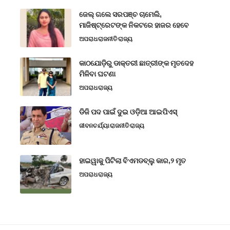
ଜେଲ୍ ଗଲେ ସରପଞ୍ଚ ଚାମେଲି,
ମାଜିଷ୍ଟ୍ରେଟଙ୍କ ନିକଟରେ ହାଜର ହେବେ
ଅପରାଧ
ରାଜନୀତି
ରାଜ୍ୟ
କାଠଯୋଡ଼ିରୁ ଡାକ୍ତରୀ ଛାତ୍ରୀଙ୍କ ମୃତଦେହ
ମିଳିବା ଘଟଣା
ଅପରାଧ
ରାଜ୍ୟ
ଡିଜି ପଦ ପାଇଁ ଦୁଇ ଓଡ଼ିଆ ଆଇପିଏସ୍
ଜୀବନଚର୍ଯ୍ୟା
ରାଜନୀତି
ରାଜ୍ୟ
ହାଇୱାକୁ ପିଟିଲା ବିଏମଡବ୍ଲୁ କାର,୨ ମୃତ
ଅପରାଧ
ରାଜ୍ୟ