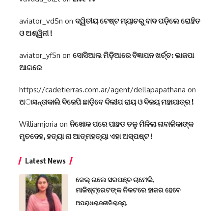
aviator_vdSn
on
ଦ୍ୱିତୀୟ ଟେଷ୍ଟ ମ୍ୟାଚରୁ ବାଦ ପଡ଼ିଲେ ରୋହିତ
ଓ ଅଶ୍ୱିନୀ !
aviator_yfSn
on
ସୋସିଆଲ ମିଡ଼ିଆରେ ବିଜ୍ଞାପନ ଖର୍ଚ୍ଚ: ଭାଜପା
ଆଗରେ
https://cadetierras.com.ar/agent/dellapapathana
on
ଅାସନ୍ତାକାଲି ବିଜେପି ଛାଡ଼ିବେ ଦିଲୀପ ରାୟ ଓ ବିଜୟ ମହାପାତ୍ର !
Williamjoria
on
ନିଖୋକ ପରେ ପାହଡ ତଳୁ ମିଳିଲା ନାବାଳିକାଙ୍କ
ମୃତଦେହ, ହତ୍ୟା ନା ଆତ୍ମହତ୍ୟା ଏହା ଅସ୍ପଷ୍ଟ !
Latest News
ଜେଲ୍ ଗଲେ ସରପଞ୍ଚ ଚାମେଲି,
ମାଜିଷ୍ଟ୍ରେଟଙ୍କ ନିକଟରେ ହାଜର ହେବେ
ଅପରାଧ
ରାଜନୀତି
ରାଜ୍ୟ