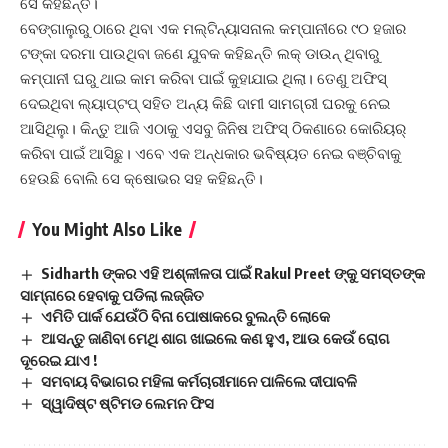
ସେ କହିଛନ୍ତି।
ବେଙ୍ଗାଲୁରୁ ଠାରେ ଥିବା ଏକ ମଲ୍ଟିନ୍ୟାସନାଲ କମ୍ପାନୀରେ ୯୦ ହଜାର
ଟଙ୍କା ଦରମା ପାଉଥିବା ଜଣେ ଯୁବକ କହିଛନ୍ତି ଲକ୍ ଡାଉନ୍ ଥିବାରୁ
କମ୍ପାନୀ ଘରୁ ଥାଇ କାମ କରିବା ପାଇଁ କୁହାଯାଇ ଥିଲା। ତେଣୁ ଅଫିସ୍
ଦେଇଥିବା ଲ୍ୟାପ୍‌ଟପ୍‌ ସହିତ ଅନ୍ୟ କିଛି ଦାମୀ ସାମଗ୍ରୀ ଘରକୁ ନେଇ
ଆସିଥିଲୁ। କିନ୍ତୁ ଆଜି ଏଠାକୁ ଏସବୁ ଜିନିଷ ଅଫିସ୍‌ ଠିକଣାରେ କୋରିୟର୍
କରିବା ପାଇଁ ଆସିଛୁ। ଏବେ ଏକ ଅନ୍ଧକାର ଭବିଷ୍ୟତ ନେଇ ବଞ୍ଚିବାକୁ
ହେଉଛି ବୋଲି ସେ କ୍ଷୋଭର ସହ କହିଛନ୍ତି।
You Might Also Like
Sidharth ଙ୍କର ଏହି ଅଶ୍ଳୀଳତା ପାଇଁ Rakul Preet ଙ୍କୁ ସମସ୍ତଙ୍କ
ସାମ୍ନାରେ ହେବାକୁ ପଡିଲା ଲଜ୍ଜିତ
ଏମିତି ପାର୍କ ଯେଉଁଠି ବିନା ପୋଷାକରେ ବୁଲନ୍ତି ଲୋକେ
ଆସନ୍ତୁ ଜାଣିବା ମେଥି ଶାଗ ଖାଇଲେ କଣ ହୁଏ, ଆଉ କେଉଁ ରୋଗ
ଦୂରେଇ ଯାଏ !
ସମବାୟ ବିଭାଗର ମହିଳା କର୍ମଚାରୀମାନେ ପାଳିଲେ ଦୀପାବଳି
ସ୍ୱାଦିଷ୍ଟ ଷ୍ଟିମଡ ଲେମନ ଫିସ