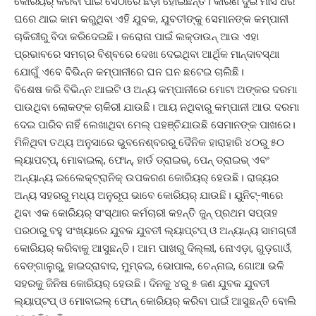
କୋରିୟର୍ କରିବା ପାଇଁ ସେଠାରେ ଛିଡ଼ା ହୋଇଛନ୍ତି। କାରଣ ଦୁଇ ମାସ ଧରି
ଘରେ ଥାଇ କାମ କରୁଥିବା ଏହି ଯୁବକ, ଯୁବତୀଙ୍କୁ ସେମାନଙ୍କ କମ୍ପାନୀ
ଚାକିରୀରୁ ବିଦା କରିଦେଇଛି। କରୋନା ପାଇଁ ଲକ୍‌ଡାଉନ୍ ଆଉ ଏହା
ପ୍ରଭାବରେ ସମଗ୍ର ବିଶ୍ବରେ ଦେଖା ଦେଇଥିବା ଆର୍ଥିକ ମାନ୍ଦାବସ୍ଥା
ଯୋଗୁଁ ଏବେ ବିଭିନ୍ନ କମ୍ପାନୀରେ ଘନ ଘନ ଛଟେଇ ଚାଲିଛି।
ବିଶେଷ କରି ବିଭିନ୍ନ ଆଇଟି ଓ ଅନ୍ୟ କମ୍ପାନୀରେ ମୋଟା ଅଙ୍କର ଦରମା
ପାଉଥିବା ଲୋକଙ୍କ ଚାକିରୀ ଯାଉଛି। ଆୟ ନଥିବାରୁ କମ୍ପାନୀ ଆଉ ଦରମା
ଦେଇ ପାରିବ ନାହିଁ ଲେଖାଥିବା ମେଲ୍ ପହଞ୍ଚିଯାଉଛି ସେମାନଙ୍କ ପାଖରେ।
ମିଳିଥିବା ତଥ୍ୟ ଅନୁସାରେ ଭୁବନେଶ୍ବରରୁ ଦୈନିକ ହାରାହାରି ୪୦ରୁ ୫୦
ଲ୍ୟାପଟ୍‌ପ୍, ମୋବାଇଲ୍‌, ଫୋନ୍, ହାର୍ଡ ଡ୍ରାଇଭ୍, ପେନ୍ ଡ୍ରାଇଭ୍ ଏବଂ
ଅନ୍ୟାନ୍ୟ ଇଲେ‌େ‌କ୍ଟ୍ରାନିକ୍ ଉପକରଣ କୋରିୟର୍ ହେଉଛି। ରାଜ୍ୟର
ଅନ୍ୟ ସହରରୁ ମଧ୍ୟ ଅନୁରୂପ ଭାବେ କୋରିୟର୍ ଯାଉଛି। ୟୁନିଟ୍-୩ରେ
ଥିବା ଏକ କୋରିୟର୍ ସଂସ୍ଥାର କର୍ମଚାରୀ କହନ୍ତି ଜୁନ୍ ପ୍ରଥମ ସପ୍ତାହ
ପରଠାରୁ ବହୁ ସଂଖ୍ୟାରେ ଯୁବକ ଯୁବତୀ ଲ୍ୟାପ୍‌ଟପ୍‌ ଓ ଅନ୍ୟାନ୍ୟ ସାମଗ୍ରୀ
କୋରିୟର୍ କରିବାକୁ ଆସୁଛନ୍ତି। ଆମ ପାଖରୁ ଦିଲ୍ଲୀ, ନୋଏଡ଼ା, ଗୁଡ଼ଗାଓଁ,
ବେଙ୍ଗାଲୁରୁ, ହାଇଦ୍ରାବାଦ, ମୁମ୍ବଇ, ଭୋପାଲ, ଚେନ୍ନାଇ, ଗୋଆ ଭଳି
ସହରକୁ ଜିନିଷ କୋରିୟର୍ ହେଉଛି। ଦିନକୁ ୪ରୁ ୫ ଜଣ ଯୁବକ ଯୁବତୀ
ଲ୍ୟାପ୍‌ଟପ୍ ଓ ମୋବାଇଲ୍‌ ଫୋନ୍ କୋରିୟର୍ କରିବା ପାଇଁ ଆସୁଛନ୍ତି ବୋଲି