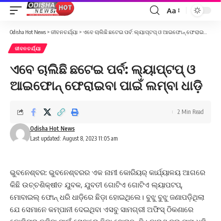
Aa
Font
Resizer
Odisha Hot News
>
ଜୀବନଚର୍ଯ୍ୟା
>
ଏବେ ଚାଲିଛି ଛଟେଇ ପର୍ବ: ଲ୍ୟାପ୍‌ଟପ୍‌ ଓ ଆଇଫୋନ୍ ଫେରାଇବା ପାଇଁ ଲମ୍ବା ଧାଡ଼ି
ଜୀବନଚର୍ଯ୍ୟା
ଏବେ ଚାଲିଛି ଛଟେଇ ପର୍ବ: ଲ୍ୟାପ୍‌ଟପ୍‌ ଓ
ଆଇଫୋନ୍ ଫେରାଇବା ପାଇଁ ଲମ୍ବା ଧାଡ଼ି
2 Min Read
Odisha Hot News
Last updated: August 8, 2023 11:05 am
ଭୁବନେଶ୍ବର: ଭୁବନେଶ୍ବରର ଏକ ନାମୀ କୋରିୟର୍ କାର୍ଯ୍ୟାଳୟ ଆଗରେ
କିଛି ଉଚ୍ଚଶିକ୍ଷୀତ ଯୁବକ, ଯୁବତୀ ଗୋଟିଏ ଗୋଟିଏ ଲ୍ୟାପଟପ୍,
ମୋବାଇଲ୍‌ ଫୋନ୍ ଧରି ଧାଡ଼ିରେ ଛିଡ଼ା ହୋଇଥିଲେ। ବୁଝୁ ବୁଝୁ ଜଣାପଡ଼ିଥିଲା
ଯେ ସେମାନେ କମ୍ପାନୀ ଦେଇଥିବା ଏସବୁ ସାମଗ୍ରୀ ଅଫିସ୍‌ ଠିକଣାରେ