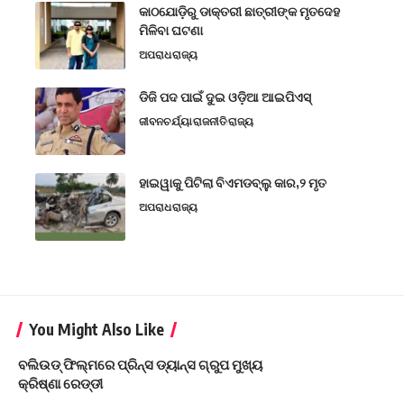
କାଠଯୋଡ଼ିରୁ ଡାକ୍ତରୀ ଛାତ୍ରୀଙ୍କ ମୃତଦେହ
ମିଳିବା ଘଟଣା
ଅପରାଧ
ରାଜ୍ୟ
ଡିଜି ପଦ ପାଇଁ ଦୁଇ ଓଡ଼ିଆ ଆଇପିଏସ୍
ଜୀବନଚର୍ଯ୍ୟା
ରାଜନୀତି
ରାଜ୍ୟ
ହାଇୱାକୁ ପିଟିଲା ବିଏମଡବ୍ଲୁ କାର,୨ ମୃତ
ଅପରାଧ
ରାଜ୍ୟ
You Might Also Like
ବଲିଉଡ୍‌ ଫିଲ୍ମରେ ପ୍ରିନ୍ସ ଡ୍ୟାନ୍ସ ଗ୍ରୁପ ମୁଖ୍ୟ
କ୍ରିଷ୍ଣା ରେଡ୍ଡୀ