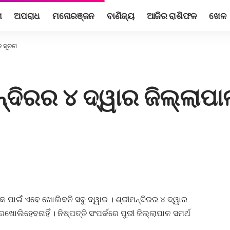
ଶ
ଅପରାଧ
ମନୋରଞ୍ଜନ
ବାଣିଜ୍ୟ
ଆଜିର ରାଶିଫଳ
ଖେଳ
 ସୂଚନା
ଦିରର ୪ ଦ୍ୱାର ଜିଲ୍ଲାପା
 ପାଇଁ ଏବେ ଖୋଲିବନି ସବୁ ଦ୍ୱାର । ଶ୍ରୀମନ୍ଦିରର ୪ ଦ୍ୱାର
ୋଲିହେବନାହିଁ । ନିଷ୍ପତ୍ତି ସଂପର୍କରେ ପୁରୀ ଜିଲ୍ଲାପାଳ ସମର୍ଥ