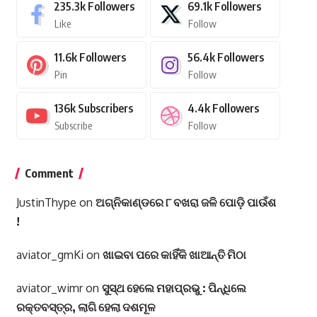
235.3k
Followers
69.1k
Followers
Like
Follow
11.6k
Followers
56.4k
Followers
Pin
Follow
136k
Subscribers
4.4k
Followers
Subscribe
Follow
Comment
JustinThype
on
ଅଗ୍ନିକାଣ୍ଡରେ ୮ ବଖରା ଜଳି ପୋଡ଼ି ପାଉଁଶ
!
aviator_gmKi
on
ଖାଇବା ପରେ କାହିଁକି ଖାଆନ୍ତି ମିଠା
aviator_wimr
on
ସୁସ୍ଥ ହେଲେ ମହାପ୍ରଭୁ : ପିନ୍ଧିଲେ
ରକ୍ତବସ୍ତ୍ର, ଲାଗି ହେଲା ଦଶମୂଳ