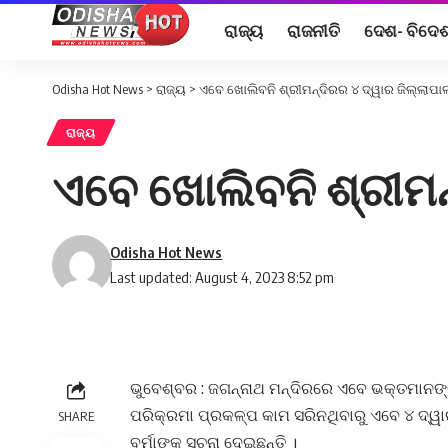
ରାଜ୍ୟ
ରାଜନୀତି
ଦେଶ- ବିଦେ
Odisha Hot News
>
ରାଜ୍ୟ
>
ଏବେ ଖୋଲିବନି ଶ୍ରୀମନ୍ଦିରର ୪ ଦ୍ୱାର ଜିଲ୍ଲାପାଳ
ରାଜ୍ୟ
ଏବେ ଖୋଲିବନି ଶ୍ରୀମନ୍
Odisha Hot News
Last updated: August 4, 2023 8:52 pm
ଭୁବେଶ୍ବର : ଜଗନ୍ନାଥ ମନ୍ଦିରରେ ଏବେ ଭକ୍ତମାନଙ୍କ
ପରିକ୍ରମା ପ୍ରକଳ୍ପ କାମ ସରିନଥିବାରୁ ଏବେ ୪ ଦ୍ୱାରଖ
SHARE
ବର୍ମାଙ୍କ ସୂଚନା ଦେଇଛନ୍ତି ।