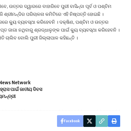
େ, ଉତ୍ତର ଦ୍ୱାରରେ ବାହାରିବେ ପୁରୀ ବାସିନ୍ଦା ପୂର୍ବ ଓ ପଶ୍ଚିମ
ଶ୍ରୀମନ୍ଦିର ପରିଚାଳନା କମିଟିରେ ଏହି ନିଷ୍ପତ୍ତି ହୋଇଛି ।
ାରରେ କ୍ୟୁ ବ୍ୟବସ୍ଥା କରିହେବନି । ଦକ୍ଷିଣ, ପଶ୍ଚିମ ଓ ଉତ୍ତର
ପ୍ତ ଜାଗା ନଥିବାରୁ ଶ୍ରଦ୍ଧାଳୁଙ୍କ ପାଇଁ କ୍ୟୁ ବ୍ୟବସ୍ଥା କରିହେବନି ।
ି ଚାଲିବ ବୋଲି ପୁରୀ ଜିଲ୍ଲାପାଳ କହିଛନ୍ତି ।
st News Network
 ହ୍ରାସ ପାଇଁ ଜାତୀୟ ଦିବସ
ୟମନ୍ତ୍ରୀ
Facebook