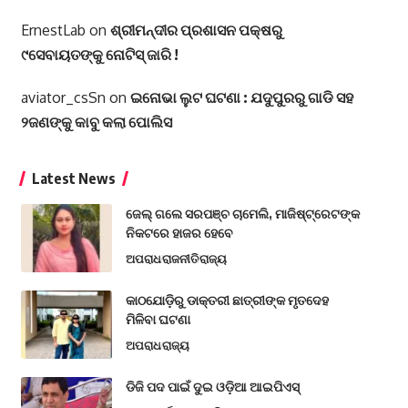
ErnestLab
on
ଶ୍ରୀମନ୍ଦୀର ପ୍ରଶାସନ ପକ୍ଷରୁ
୯ସେବାୟତଙ୍କୁ ନୋଟିସ୍ ଜାରି !
aviator_csSn
on
ଇନୋଭା ଲୁଟ ଘଟଣା : ଯଦୁପୁରରୁ ଗାଡି ସହ
୨ଜଣଙ୍କୁ କାବୁ କଲା ପୋଲିସ
Latest News
ଜେଲ୍ ଗଲେ ସରପଞ୍ଚ ଚାମେଲି, ମାଜିଷ୍ଟ୍ରେଟଙ୍କ
ନିକଟରେ ହାଜର ହେବେ
ଅପରାଧ
ରାଜନୀତି
ରାଜ୍ୟ
କାଠଯୋଡ଼ିରୁ ଡାକ୍ତରୀ ଛାତ୍ରୀଙ୍କ ମୃତଦେହ
ମିଳିବା ଘଟଣା
ଅପରାଧ
ରାଜ୍ୟ
ଡିଜି ପଦ ପାଇଁ ଦୁଇ ଓଡ଼ିଆ ଆଇପିଏସ୍