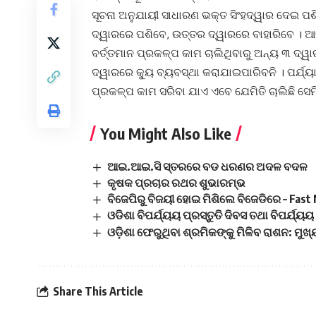
ସୂଚନା ଅନୁଯାୟୀ ସାଧାରଣ ଭକ୍ତ ସିଂହଦ୍ୱାର ଦେଇ ପଶିବ
ଦ୍ୱାରରେ ପଶିବେ, ଉତ୍ତର ଦ୍ୱାରରେ ବାହାରିବେ । ଆଜି 
ବର୍ତ୍ତମାନ ପ୍ରକଳ୍ପ କାମ ଚାଲିଥିବାରୁ ଅନ୍ୟ ୩ ଦ୍ୱ
ଦ୍ୱାରରେ କ୍ୟୁ ବ୍ୟବସ୍ଥା କରାଯାଇପାରିବନି । ପର୍ଯ୍ୟା
ପ୍ରକଳ୍ପ କାମ ସରିବା ଯାଏ ଏବେ ଯେମିତି ଚାଲିଛି ସେମିତ
You Might Also Like
ଆଇ.ଆଇ.ସି ସ୍ତରରେ ବଡ ଧରଣର ଅଦଳ ବଦଳ
କୃଷକ ପ୍ରଚାର ରଥର ଶୁଭାରମ୍ଭ
ବିଜେପିରୁ ବିଜୟୀ ହୋଇ ମିଶିଲେ ବିଜେଡିରେ – Fa
ଓଡିଶା ବିପର୍ଯ୍ୟୟ ପ୍ରସ୍ତୁତି ଦିବସ ତଥା ବିପର୍ଯ୍ୟୟ
ଓଡ଼ିଶା ଫେରୁଥିବା ଶ୍ରମିକଙ୍କୁ ମିଳିବ ରାଶନ: ମୁଖ୍
Share This Article