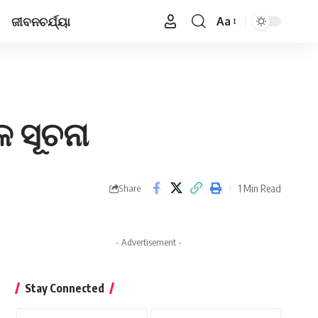
ଜୀବନଚର୍ଯ୍ୟା
Aa
Font
Resizer
ଳ ସୂଚନା
1 Min Read
Share
- Advertisement -
Stay Connected