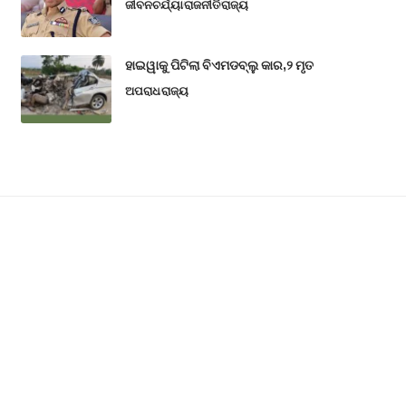
ଜୀବନଚର୍ଯ୍ୟା
ରାଜନୀତି
ରାଜ୍ୟ
ହାଇୱାକୁ ପିଟିଲା ବିଏମଡବ୍ଲୁ କାର,୨ ମୃତ
ଅପରାଧ
ରାଜ୍ୟ