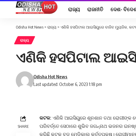
ରାଜ୍ୟ
ରାଜନୀତି
ଦେଶ- ବିଦେ
Odisha Hot News
>
ରାଜ୍ୟ
>
ଏଣିକି ହସପିଟାଲ ଆଇସିୟୁରେ ବାଜିବ ମ୍ୟୁଜିକ, କଟ
ରାଜ୍ୟ
ଏଣିକି ହସପିଟାଲ ଆଇସି
Odisha Hot News
Last updated: October 6, 2023 1:18 pm
କଟକ:
ଏଣିକି ଆଇସିୟୁରେ ଶୂନଶାନ ତଥା ରୋଗୀଙ୍କ ଦେହ
ପରିବର୍ତ୍ତେ ସେଠାରେ ଶୁଭିବ ଜଗନ୍ନାଥ ଭଜନର ଇନଷ୍ଟ୍
SHARE
କରିଛି କଟକ ବଡ ମେଡିକାଲ କର୍ତ୍ତୁପକ୍ଷ। ରୋଗୀମାନଙ