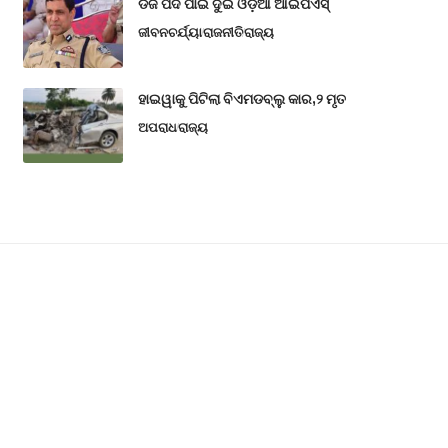
ଡିଜି ପଦ ପାଇଁ ଦୁଇ ଓଡ଼ିଆ ଆଇପିଏସ୍
ଜୀବନଚର୍ଯ୍ୟା
ରାଜନୀତି
ରାଜ୍ୟ
ହାଇୱାକୁ ପିଟିଲା ବିଏମଡବ୍ଲୁ କାର,୨ ମୃତ
ଅପରାଧ
ରାଜ୍ୟ