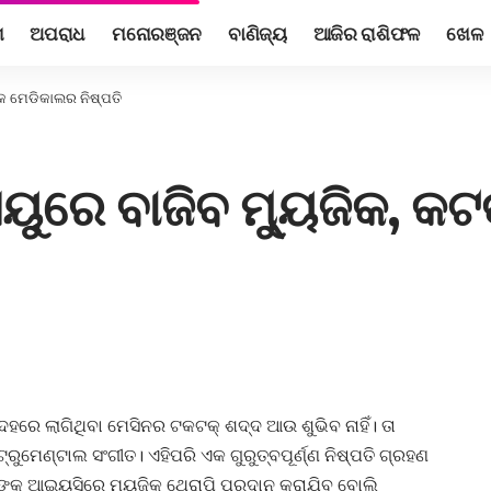
ଶ
ଅପରାଧ
ମନୋରଞ୍ଜନ
ବାଣିଜ୍ୟ
ଆଜିର ରାଶିଫଳ
ଖେଳ
କ ମେଡିକାଲର ନିଷ୍ପତି
ୟୁରେ ବାଜିବ ମ୍ୟୁଜିକ, କ
ରେ ଲାଗିଥିବା ମେସିନର ଟକଟକ୍ ଶଦ୍ଦ ଆଉ ଶୁଭିବ ନାହିଁ। ତା
ରୁମେଣ୍ଟାଲ ସଂଗୀତ। ଏହିପରି ଏକ ଗୁରୁତ୍ବପୂର୍ଣ୍ଣ ନିଷ୍ପତି ଗ୍ରହଣ
୍କୁ ଆଇୟୁସିରେ ମ୍ୟୁଜିକ ଥେରାପି ପ୍ରଦାନ କରାଯିବ ବୋଲି