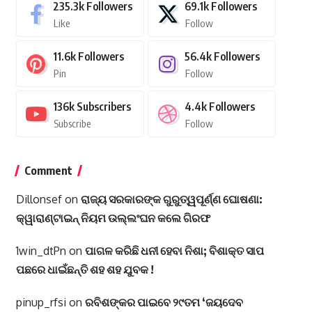
235.3k
Followers
69.1k
Followers
Like
Follow
11.6k
Followers
56.4k
Followers
Pin
Follow
136k
Subscribers
4.4k
Followers
Subscribe
Follow
Comment
Dillonsef
on
ରାଜ୍ୟ ସରକାରଙ୍କ ଗୁରୁତ୍ୱପୂର୍ଣ୍ଣ ଘୋଷଣା:
କ୍ୱାରାଣ୍ଟାଇନ୍‌ ନିୟମ ଉଲ୍ଲଂଘନ କଲେ ଗିରଫ
1win_dtPn
on
ପାଗଳ କରିଛି ଧନୀ ହେବା ନିଶା; ବିଶାକ୍ତ ସାପ
ପଛରେ ଧାଇଁଛନ୍ତି ଶହ ଶହ ଯୁବକ !
pinup_rfsi
on
ରବିଶଙ୍କର ପାଇବେ ୨୯ତମ ‘ଜୟଦେବ