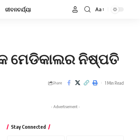
ଜୀବନଚର୍ଯ୍ୟା
Aa
Font
Resizer
ଟକ ମେଡିକାଲର ନିଷ୍ପତି
1 Min Read
Share
- Advertisement -
Stay Connected