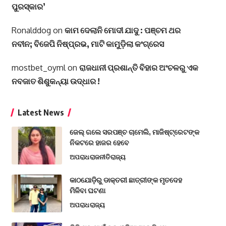
ପୁରସ୍କାର’
Ronalddog
on
କାମ ଦେଲାନି ମୋଦୀ ଯାଦୁ : ପଞ୍ଚମ ଥର
ନବୀନ; ବିଜେପି ନିଷ୍ପ୍ରଭ, ମାଟି କାମୁଡ଼ିଲା କଂଗ୍ରେସ
mostbet_oyml
on
ରାଜଧାନୀ ପ୍ରଶାନ୍ତି ବିହାର ଅଂଚଳରୁ ଏକ
ନବଜାତ ଶିଶୁକନ୍ୟା ଉଦ୍ଧାର !
Latest News
ଜେଲ୍ ଗଲେ ସରପଞ୍ଚ ଚାମେଲି, ମାଜିଷ୍ଟ୍ରେଟଙ୍କ
ନିକଟରେ ହାଜର ହେବେ
ଅପରାଧ
ରାଜନୀତି
ରାଜ୍ୟ
କାଠଯୋଡ଼ିରୁ ଡାକ୍ତରୀ ଛାତ୍ରୀଙ୍କ ମୃତଦେହ
ମିଳିବା ଘଟଣା
ଅପରାଧ
ରାଜ୍ୟ