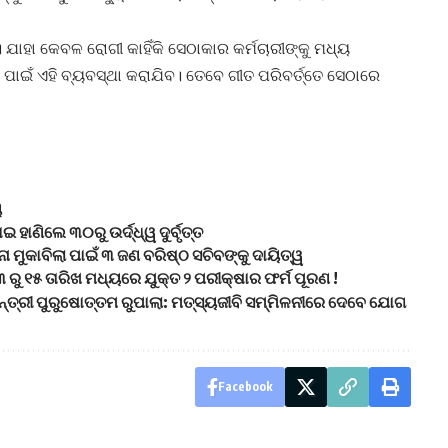
 ଯାହା କେବଳ ରୋଗୀ କାହିଁକି ସେଠାକାର କର୍ମଚାରୀଙ୍କୁ ମଧ୍ୟ
ପାଇଁ ଏହି ବ୍ୟବସ୍ଥା କରାଯିବ। ତେବେ ଗୀତ ପରିବର୍ତ୍ତେ ସେଠାରେ
ୟ
ଣିଲେ ୩୦ରୁ ଉର୍ଦ୍ଧ୍ୱ ଦୁର୍ବୃତ୍ତ
ମୁକାବିଲା ପାଇଁ ୩ ଜଣ ବରିଷ୍ଠ ସଚିବଙ୍କୁ ଦାୟିତ୍ୱ
ରୁ ୧୫ ତାରିଖ ମଧ୍ୟରେ ଯୁକ୍ତ ୨ ପରୀକ୍ଷାର ଫର୍ମ ପୂରଣ !
ନ୍ତ୍ରୀ ପୁରୁଷୋତ୍ତମ ରୁପାଲା: ମତ୍ସ୍ୟଜୀବି ସମ୍ମିଳନୀରେ ଦେବେ ଯୋଗ
Facebook