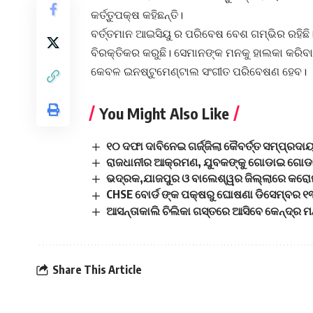
କର୍ତ୍ତୁପକ୍ଷ କହିଛନ୍ତି।
ବର୍ତ୍ତମାନ ଆଇସିୟୁ ର ପରିବେଷ ବେଶ ଗମ୍ଭିର ରହିଛି।
ବିରକ୍ତିକର କରୁଛି। ସେମାନଙ୍କ ମନକୁ ହାଲକା କରିବା 
କେବଳ ଇନଷ୍ଟୁମେଣ୍ଟାଲ ସଂଗୀତ ପରିବେଷଣ ହେବ।
You Might Also Like
୧୦ ଦଫା ଦାବିନେଇ ଗର୍ଜ୍ଜିଲା କୈବର୍ତ୍ତ ସମ୍ପ୍ରଦା
ରାଜଧାନୀର ଆକ୍ରମଣ, ଯୁବକଙ୍କୁ ଗୋଡାଇ ଗୋଡାଇ ହା
ଭଦ୍ରକ,ଯାଜପୁର ଓ ବାଲେଶ୍ୱର ଜିଲ୍ଲାରେ କରୋନା 
CHSE ବୋର୍ଡ ଙ୍କ ପକ୍ଷରୁ ଘୋଷଣା ଡିସେମ୍ବର ୧୩ 
ଆସନ୍ତାକାଲି ଚିଲିକା ଗସ୍ତରେ ଆସିବେ କେନ୍ଦ୍ର ମ
Share This Article