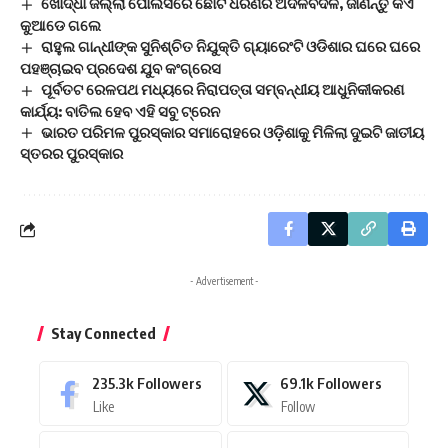
ଖୋର୍ଦ୍ଧା ଜିଲ୍ଲା ପୋଲିସରେ ଛୋଟ ଧରଣର ଅଦଳବଦଳ, ଜାଣନ୍ତୁ କିଏ
କୁଆଡେ ଗଲେ
ରାହୁଲ ଗାନ୍ଧୀଙ୍କ ସୁନିଶ୍ଚିତ ନିଯୁକ୍ତି ଗ୍ୟାରେଂଟି ଓଡିଶାର ଘରେ ଘରେ
ପହଞ୍ଚାଇବ ପ୍ରଦେଶ ଯୁବ କଂଗ୍ରେସ
ପୂର୍ବତଟ ରେଳପଥ ମଧ୍ୟରେ ନିରାପତ୍ତା ସମ୍ବନ୍ଧୀୟ ଆଧୁନିକୀକରଣ
କାର୍ଯ୍ୟ: ବାତିଲ ହେବ ଏହି ସବୁ ଟ୍ରେନ
ଭାରତ ପରିମଳ ପୁରସ୍କାର ସମାରୋହରେ ଓଡ଼ିଶାକୁ ମିଳିଲା ଦୁଇଟି ଜାତୀୟ
ସ୍ତରର ପୁରସ୍କାର
- Advertisement -
Stay Connected
235.3k
Followers
69.1k
Followers
Like
Follow