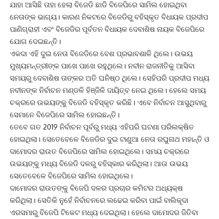
ଯାହା ଆସିଛି ତାହା ହେଲା ବିଜେଡି ଛାଡି ବିଜେପିରେ ସାମିଲ ହୋଇଥିବା
ନେତାଙ୍କ ଭାଗ୍ୟ। କାରଣ ନିକଟରେ ବିଜେଡିରୁ ବହିସ୍କୃତ ବିଧାୟକ ପ୍ରଦୀପ
ପାଣିଗ୍ରାହୀ ଏବଂ ବିଜେଡିର ପୂର୍ବତନ ବିଧାୟକ ଦେବାଶିଷ ନାୟକ ବିଜେପିରେ
ଯୋଗ ଦେଇଛନ୍ତି।
ଏକଦା ଏହି ଦୁଇ ନେତା ବିଜେଡିରେ ବେଶ ପ୍ରଭାବଶାଳି ଥିଲେ। ଉଭୟ
ମୁଖ୍ୟମନ୍ତ୍ରୀଙ୍କ ପାଖେ ପାଖେ ରହୁଥିଲେ। ନବୀନ ରାଜନୀତିକୁ ଆସିବା
ସମୟରୁ ଦେବାଶିଷ ତାଙ୍କର ଅତି ଘନିଷ୍ଠ ଥିଲେ। ସେହିପରି ପ୍ରଦୀପ ମଧ୍ୟ
ନବୀନଙ୍କ ନିର୍ବାଚନ ମଣ୍ଡଳି ହିଞ୍ଜିଳି ଦାୟିତ୍ବ ନେଇ ଥିଲେ। ହେଲେ ସମୟ
ଚକ୍ରରେ ଉଭୟଙ୍କୁ ବିଜେଡି ବହିସ୍କୃତ କରିଛି। ଏବେ ନିର୍ବାଚନ ଆସୁଥିବାରୁ
ସେମାନେ ବିଜେପିରେ ସାମିଲ ହୋଇଛନ୍ତି।
ତେବେ ଗତ 2019 ନିର୍ବାଚନ ପୂର୍ବରୁ ମଧ୍ୟ ଏହିପରି ଘଟଣା ପରିଲକ୍ଷିତ
ହୋଇଥିଲା। ସେତେବେଳେ ବିଜେଡିର ଦୁଇ ଟାଣୁଆ ନେତା ରଘୁନାଥ ମହାନ୍ତି ଓ
ଦାମୋଦର ରାଉତ ବିଜେପିରେ ସାମିଲ ହୋଇଥିଲେ। ସମୟ ଚକ୍ରରେ
ଉଭୟଙ୍କୁ ମଧ୍ୟ ବିଜେଡି ଦଳରୁ ବହିସ୍କାର କରିଥିଲା। ଆଉ ଉଭୟ
ସେତେବେଳେ ବିଜେପିରେ ସାମିଲ ହୋଇଥିଲେ।
ଦାମୋଦର ରାଉତଙ୍କୁ ବିଜେପି ଦଳର ପ୍ରଚାର କମିଟର ଅଧ୍ୟକ୍ଷ
କରିଥିଲା। ସେତିକି ନୁହେଁ ନିର୍ବାଚନରେ ଲଢେଇ କରିବା ପାଇଁ ବାଲିକୂଦା
ଏରସମାରୁ ବିଜେପି ଟିକେଟ ମଧ୍ୟ ଦେଇଥିଲା। ହେଲେ ଦାମୋଦର ଜିତିବା