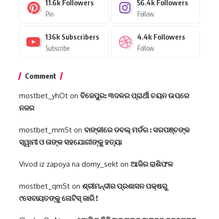
11.6k
Followers
56.4k
Followers
Pin
Follow
136k
Subscribers
4.4k
Followers
Subscribe
Follow
Comment
mostbet_yhOt
on
ବିଜେପୁର: ୩ଦଳର ପ୍ରାର୍ଥୀ ଚୟନ ଉପରେ
ନଜର
mostbet_mmSt
on
ବାଙ୍କୀରେ ଡବଲ୍‌ ମର୍ଡର : ସରପଞ୍ଚଙ୍କ
ସ୍ୱାମୀ ଓ ତାଙ୍କ ସହଯୋଗୀଙ୍କୁ ହତ୍ୟା
Vivod iz zapoya na domy_sekt
on
ଆଜିର ରାଶିଫଳ
mostbet_qmSt
on
ଶ୍ରୀମନ୍ଦୀର ପ୍ରଶାସନ ପକ୍ଷରୁ
୯ସେବାୟତଙ୍କୁ ନୋଟିସ୍ ଜାରି !