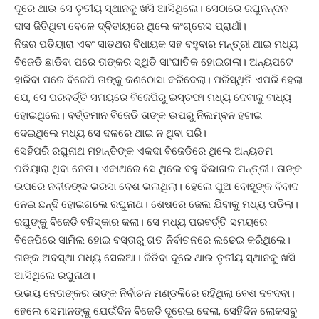
ଦୂରେ ଥାଉ ସେ ତୃତୀୟ ସ୍ଥାନକୁ ଖସି ଆସିଥିଲେ। ସେଠାରେ ରଘୁନନ୍ଦନ
ଦାସ ଜିତିଥିବା ବେଳେ ଦ୍ବିତୀୟରେ ଥିଲେ କଂଗ୍ରେସ ପ୍ରାର୍ଥୀ।
ନିଜର ପତିୟାରା ଏବଂ ସାତଥର ବିଧାୟକ ସହ ବହୁବାର ମନ୍ତ୍ରୀ ଥାଇ ମଧ୍ୟ
ବିଜେଡି ଛାଡିବା ପରେ ତାଙ୍କର ସ୍ଥିତି ସାଂଘାତିକ ହୋଇଗଲା। ଅନ୍ୟପଟେ
ହାରିବା ପରେ ବିଜେପି ତାଙ୍କୁ କଣଠୋସା କରିଦେଲା। ପରିସ୍ଥିତି ଏପରି ହେଲା
ଯେ, ସେ ପରବର୍ତ୍ତି ସମୟରେ ବିଜେପିରୁ ଇସ୍ତଫା ମଧ୍ୟ ଦେବାକୁ ବାଧ୍ୟ
ହୋଇଥିଲେ। ବର୍ତ୍ତମାନ ବିଜେଡି ତାଙ୍କ ଉପରୁ ନିଲମ୍ବନ ହଟାଇ
ଦେଇଥିଲେ ମଧ୍ୟ ସେ ଦଳରେ ଥାଇ ନ ଥିବା ପରି।
ସେହିପରି ରଘୁନାଥ ମହାନ୍ତିଙ୍କ ଏକଦା ବିଜେଡିରେ ଥିଲେ ଅନ୍ୟତମ
ପତିୟାରା ଥିବା ନେତା। ଏକାଥରେ ସେ ଥିଲେ ବହୁ ବିଭାଗର ମନ୍ତ୍ରୀ। ତାଙ୍କ
ଉପରେ ନବୀନଙ୍କ ଭରସା ବେଶ ଭଲଥିଲା। ହେଲେ ପୁଅ ବୋହୂଙ୍କ ବିବାଦ
ନେଇ ଛନ୍ଦି ହୋଇଗଲେ ରଘୁନାଥ। ଶେଷରେ ଜେଲ ଯିବାକୁ ମଧ୍ୟ ପଡିଲା।
ରଘୁଙ୍କୁ ବିଜେଡି ବହିସ୍କାର କଲା। ସେ ମଧ୍ୟ ପରବର୍ତ୍ତି ସମୟରେ
ବିଜେପିରେ ସାମିଲ ହୋଇ ବସ୍ତାରୁ ଗତ ନିର୍ବାଚନରେ ଲଢେଇ କରିଥିଲେ।
ତାଙ୍କ ଅବସ୍ଥା ମଧ୍ୟ ସେଇଆ। ଜିତିବା ଦୂରେ ଥାଉ ତୃତୀୟ ସ୍ଥାନକୁ ଖସି
ଆସିଥିଲେ ରଘୁନାଥ।
ଉଭୟ ନେତାଙ୍କର ତାଙ୍କ ନିର୍ବାଚନ ମଣ୍ଡଳିରେ ରହିଥିଲା ବେଶ ଦବଦବା।
ହେଲେ ସେମାନଙ୍କୁ ଯେଉଁଦିନ ବିଜେଡି ଦୂରେଇ ଦେଲା, ସେହିଦିନ ଲୋକସବୁ