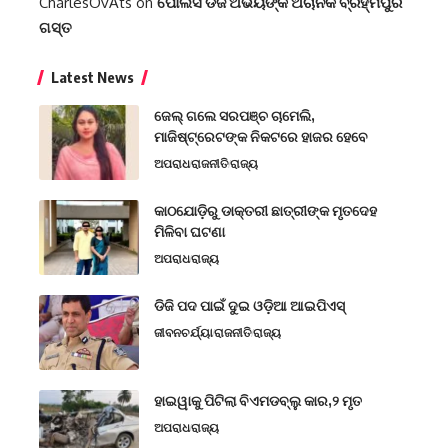
CharlesOvAts
on
ପୋଲିସ ଡିଜି ଅଭୟଙ୍କ ଅଚାନକ ବ୍ରହ୍ମପୁର
ଗସ୍ତ
Latest News
ଜେଲ୍ ଗଲେ ସରପଞ୍ଚ ଚାମେଲି,
ମାଜିଷ୍ଟ୍ରେଟଙ୍କ ନିକଟରେ ହାଜର ହେବେ
ଅପରାଧ
ରାଜନୀତି
ରାଜ୍ୟ
କାଠଯୋଡ଼ିରୁ ଡାକ୍ତରୀ ଛାତ୍ରୀଙ୍କ ମୃତଦେହ
ମିଳିବା ଘଟଣା
ଅପରାଧ
ରାଜ୍ୟ
ଡିଜି ପଦ ପାଇଁ ଦୁଇ ଓଡ଼ିଆ ଆଇପିଏସ୍
ଜୀବନଚର୍ଯ୍ୟା
ରାଜନୀତି
ରାଜ୍ୟ
ହାଇୱାକୁ ପିଟିଲା ବିଏମଡବ୍ଲୁ କାର,୨ ମୃତ
ଅପରାଧ
ରାଜ୍ୟ