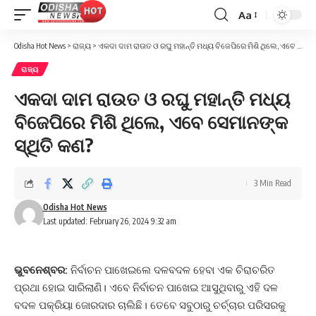
Aa
Font
Resizer
Odisha Hot News
>
ରାଜ୍ୟ
>
ଏକଦା ଦାମ ରାଉତ ଓ ରଘୁ ମହାନ୍ତି ମଧ୍ୟ ବିଜେପିରେ ମିଶି ଥିଲେ, ଏବେ ସେମାନଙ୍କ ସ୍ଥିତି କଣ?
ରାଜ୍ୟ
ଏକଦା ଦାମ ରାଉତ ଓ ରଘୁ ମହାନ୍ତି ମଧ୍ୟ
ବିଜେପିରେ ମିଶି ଥିଲେ, ଏବେ ସେମାନଙ୍କ
ସ୍ଥିତି କଣ?
3 Min Read
Odisha Hot News
Last updated: February 26, 2024 9:32 am
ଭୁବନେଶ୍ବର:
ନିର୍ବାଚନ ପାଖେଇଲେ ଦଳବଦଳ ହେବା ଏକ ଚିରାଚରିତ
ପ୍ରଥା ହୋଇ ସାରିଲାଣି। ଏବେ ନିର୍ବାଚନ ପାଖେଇ ଆସୁଥିବାରୁ ଏହି ଦଳ
ବଦଳ ପକ୍ରିୟା ଜୋରଦାର ଚାଲିଛି। ତେବେ ସବୁଠାରୁ ଚର୍ଚ୍ଚାର ପରିସରକୁ