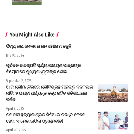
You Might Also Like
ଦିବ୍ୟ କଳା ମେଳାରେ ଜନ ସମାଗମ ବଢୁଛି
July 10, 2024
ପୂର୍ବତନ ବାଚସ୍ପତି ସୂର୍ଯ୍ୟ ନାରାୟଣ ପାତ୍ରଙ୍କ
ବିୟୋଗରେ ମୁଖ୍ୟମନ୍ତ୍ରୀଙ୍କ ଶୋକ
September 2, 2023
ଆଜି ଶ୍ରୀମନ୍ଦିରରେ ଶ୍ରୀବିଗ୍ରହ ମାନଙ୍କ ବନକଲାଗି
ନୀତି: ୫ ଘଣ୍ଟା ପର୍ଯ୍ୟନ୍ତ ବନ୍ଦ ରହିବ ସର୍ବସାଧାରଣ
ଦର୍ଶନ
April 2, 2025
ନବ ଦାସ ହତ୍ୟାକାଣ୍ଡର ସିବିଆଇ ତଦନ୍ତ କେବେ
ହେବ, ଏ ନେଇ ଉଠିଲା ପ୍ରଶ୍ନବାଚୀ
April 20, 2025