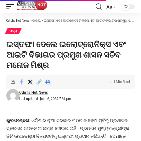
Aa
Font
Resizer
Odisha Hot News
>
ରାଜ୍ୟ
>
ଇସ୍ତଫା ଦେଲେ ଇଲୋଟ୍ରୋନିକ୍ସ ଏବଂ ଆଇଟି ବିଭାଗର ପ୍ରମୁଖ ଶାସନ ସଚିବ ମନୋଜ ମିଶ୍ର
ରାଜ୍ୟ
ଇସ୍ତଫା ଦେଲେ ଇଲୋଟ୍ରୋନିକ୍ସ ଏବଂ
ଆଇଟି ବିଭାଗର ପ୍ରମୁଖ ଶାସନ ସଚିବ
ମନୋଜ ମିଶ୍ର
1 Min Read
Odisha Hot News
Last updated: June 6, 2024 7:24 pm
ଭୁବନେଶ୍ବର:
ଓଡିଶାର ନୂଆ ସରକାର ଗଠନ ନ ହେବା ପୂର୍ବରୁ ପ୍ରଶାସନ
ସ୍ତରରେ ଧଡକନ ଆରମ୍ଭ ହୋଇଯାଇଛି। ପ୍ରଥମେ ମୁଖ୍ୟମନ୍ତ୍ରୀଙ୍କ
ତିନି ଉପଦେଷ୍ଠା ନିଜପଦବୀରୁ ଇସ୍ତଫା ପ୍ରଦାନ କରିଛନ୍ତି। ସେମାନେ