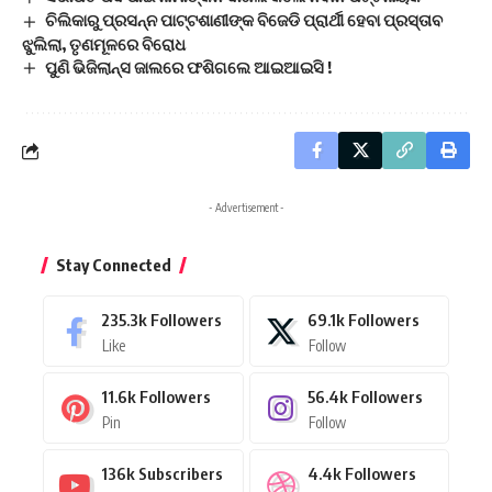
ଚିଲିକାରୁ ପ୍ରସନ୍ନ ପାଟ୍ଟଶାଣୀଙ୍କ ବିଜେଡି ପ୍ରାର୍ଥୀ ହେବା ପ୍ରସ୍ତାବ
ଝୁଲିଲା, ତୃଣମୂଳରେ ବିରୋଧ
ପୁଣି ଭିଜିଲାନ୍ସ ଜାଲରେ ଫଶିଗଲେ ଆଇଆଇସି !
- Advertisement -
Stay Connected
235.3k
Followers
69.1k
Followers
Like
Follow
11.6k
Followers
56.4k
Followers
Pin
Follow
136k
Subscribers
4.4k
Followers