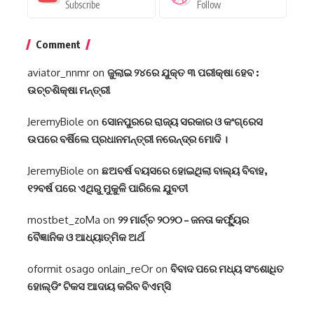
Subscribe
Follow
Comment
aviator_nnmr
on
ଜୁଲାଇ ୨୪ରେ ଯୁକ୍ତ ୩ ପରୀକ୍ଷା ହେବ :
ଉଚ୍ଚଶିକ୍ଷା ମନ୍ତ୍ରୀ
JeremyBiole
on
ସୋନପୁରରେ ରାଜ୍ୟ ସରକାର ଓ କଂଗ୍ରେସ
ଉପରେ ବର୍ଷିଲେ ପ୍ରଧାନମନ୍ତ୍ରୀ ନରେନ୍ଦ୍ର ମୋଦି ।
JeremyBiole
on
ଛଅବର୍ଷ ବୟସରେ ହୋଇଥିଲା ବାଲ୍ୟ ବିବାହ,
୧୨ବର୍ଷ ପରେ ଏଥିରୁ ମୁକୁଳି ପାରିଲେ ଯୁବତୀ
mostbet_zoMa
on
୨୨ ମାର୍ଚ୍ଚ ୨୦୨୦ – ଜନତା କର୍ଫ୍ୟୁର
ବୈଜ୍ଞାନିକ ଓ ଆଧ୍ୟାତ୍ମିକ ଅର୍ଥ
oformit osago onlain_reOr
on
ବିବାଦ ପରେ ମଧ୍ୟ ସଂଶୋଧିତ
ହୋଲ୍ଡିଂ ଟିକସ ଆଦାୟ କରିବ ବିଏମ୍‌ସି