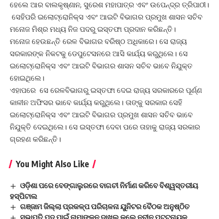
ହେଲେ ଆର ବାଲକୃଷ୍ଣାନ, ସୁରେଶ ମହାପାତ୍ର ଏବଂ ଉପେନ୍ଦ୍ର ତ୍ରିପାଠୀ।
ସେହିପରି ଇଲୋଟ୍ରୋନିକ୍ସ ଏବଂ ଆଇଟି ବିଭାଗର ପ୍ରମୁଖ ଶାସନ ସଚିବ
ମନୋଜ ମିଶ୍ର ମଧ୍ୟ ନିଜ ପଦରୁ ଇସ୍ତଫା ପ୍ରଦାନ କରିଛନ୍ତି।
ମନୋଜ ହେଉଛନ୍ତି ରେଳ ବିଭାଗର ବରିଷ୍ଠ ଅଧିକାରେ। ସେ ରାଜ୍ୟ
ସରକାରଙ୍କ ନିକଟକୁ ଡେପୁଟେସନରେ ଆସି କାର୍ଯ୍ୟ କରୁଥିଲେ। ସେ
ଇଲୋଟ୍ରୋନିକ୍ସ ଏବଂ ଆଇଟି ବିଭାଗର ଶାସନ ସଚିବ ଭାବେ ନିଯୁକ୍ତ
ହୋଇଥିଲେ।
ଏହାପରେ ସେ ରେଳବିଭାଗରୁ ଇସ୍ତଫା ଦେଇ ରାଜ୍ୟ ସରକାରରେ ପୂର୍ଣ୍ଣ
କାଳୀନ ଅଫିସର ଭାବେ କାର୍ଯ୍ୟ କରୁଥିଲେ। ତାଙ୍କୁ ସରକାର ସେହି
ଇଲୋଟ୍ରୋନିକ୍ସ ଏବଂ ଆଇଟି ବିଭାଗର ପ୍ରମୁଖ ଶାସନ ସଚିବ ଭାବେ
ନିଯୁକ୍ତି ଦେଇଥିଲେ। ସେ ଇସ୍ତଫା ଦେବା ପରେ ତାହାକୁ ରାଜ୍ୟ ସରକାର
ଗ୍ରହଣ କରିଛନ୍ତି।
You Might Also Like
ଓଡ଼ିଶା ପରେ ବେଙ୍ଗାଲୁରରେ ବାଗଚୀ ନିର୍ମାଣ କରିବେ ବିଶ୍ୱସ୍ତରୀୟ
ହସ୍ପିଟାଲ
ଗଞ୍ଜାମ ଜିଲ୍ଲା ପ୍ରକଳ୍ପ ପରିଚାଳନା ୟୁନିଟର ବୈଠକ ଅନୁଷ୍ଠିତ
ସଭାପତି ପଦ ପାଇଁ ନାମାଙ୍କନ ଦାଖଲ କଲେ ନବୀନ ପଟ୍ଟନାୟକ