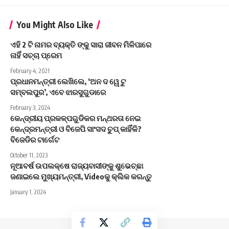
You Might Also Like
ଏହି 2 ଟି ନାମର ବ୍ୟକ୍ତି ଙ୍କୁ ସାରା ଜୀବନ ମିଳିପାରେ
ନାହିଁ ସଚ୍ଚା ପ୍ରେମ
February 4, 2021
ପ୍ରଧାନମନ୍ତ୍ରୀ ଲେଖିଲେ, ‘ଅନ ଦ ୱେ ଟୁ
ସମ୍ବଲପୁର’, ଏବେ ଝାରସୁଗୁଡାରେ
February 3, 2024
କେନ୍ଦ୍ରୀୟ ପ୍ରକଳ୍ପଗୁଡିକର ମନ୍ଥରତା ନେଇ
କେନ୍ଦ୍ରମନ୍ତ୍ରୀ ଓ ବିଜେପି ସାଂସଦ ଚୁପ୍ କାହିଁକି?
ବିଜେଡିର ଟାର୍ଗେଟ
October 11, 2023
ନୂଆବର୍ଷ ଉପଲକ୍ଷେ ରାଜ୍ୟବାସୀଙ୍କୁ ଶୁଭେଚ୍ଛା
ଜଣାଇଲେ ମୁଖ୍ୟମନ୍ତ୍ରୀ, Videoକୁ କ୍ଲିକ କରନ୍ତୁ
January 1, 2024