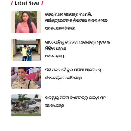
Latest News
ଜେଲ୍ ଗଲେ ସରପଞ୍ଚ ଚାମେଲି,
ମାଜିଷ୍ଟ୍ରେଟଙ୍କ ନିକଟରେ ହାଜର ହେବେ
ଅପରାଧ
ରାଜନୀତି
ରାଜ୍ୟ
କାଠଯୋଡ଼ିରୁ ଡାକ୍ତରୀ ଛାତ୍ରୀଙ୍କ ମୃତଦେହ
ମିଳିବା ଘଟଣା
ଅପରାଧ
ରାଜ୍ୟ
ଡିଜି ପଦ ପାଇଁ ଦୁଇ ଓଡ଼ିଆ ଆଇପିଏସ୍
ଜୀବନଚର୍ଯ୍ୟା
ରାଜନୀତି
ରାଜ୍ୟ
ହାଇୱାକୁ ପିଟିଲା ବିଏମଡବ୍ଲୁ କାର,୨ ମୃତ
ଅପରାଧ
ରାଜ୍ୟ