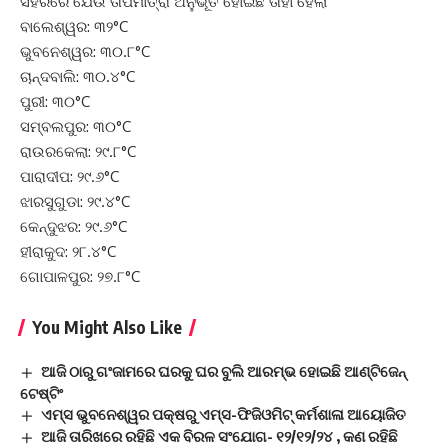
ସହରରେ ଯେଉଁ ତାପମାତ୍ରା ଅନୁଭୂତ ହୋଇଛି ତାହା ହେଲା
ବାଲେଶ୍ୱର: ୩୨°C
ଭୁବନେଶ୍ୱର: ୩୦.୮°C
ଚାନ୍ଦବାଲି: ୩୦.୪°C
ପୁରୀ: ୩୦°C
ସମ୍ବଲପୁର: ୩୦°C
ରାଉରକେଲା: ୨୯.୮°C
ପାରାଦୀପ: ୨୯.୬°C
ଝାରସୁଗୁଡା: ୨୯.୪°C
କେନ୍ଦୁଝର: ୨୯.୬°C
ହୀରାକୁଦ: ୨୮.୪°C
ଗୋପାଳପୁର: ୨୭.୮°C
You Might Also Like
ଆଜି ଠାରୁ ଗଂଜାମରେ ଘରକୁ ଘର ବୁଲି ଆରମ୍ଭ ହୋଇଛି ଆଣ୍ଟିଜେନ୍
ଟେଷ୍ଟିଂ
ଏମ୍‌ସ ଭୁବନେଶ୍ୱର ପକ୍ଷରୁ ଏମ୍‌ସ-ଫିଜିଓମିଟ୍‌ କର୍ମଶାଳା ଆୟୋଜିତ
ଆଜି ତାରିଖରେ ରହିଛି ଏକ ବିରଳ ସଂଯୋଗ- ୧୨/୧୨/୨୪ , କଣ ରହିଛି