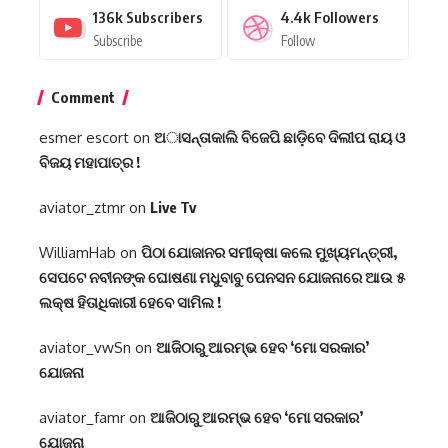
136k
Subscribers
4.4k
Followers
Subscribe
Follow
Comment
esmer escort
on
ଅାସନ୍ତାକାଲି ବିଜେପି ଛାଡ଼ିବେ ଦିଲୀପ ରାୟ ଓ
ବିଜୟ ମହାପାତ୍ର !
aviator_ztmr
on
Live Tv
WilliamHab
on
ପିଠା ଯୋଜାନର ସମୀକ୍ଷା କଲେ ମୁଖ୍ୟମନ୍ତ୍ରୀ,
ସେପଟେ ନବୀନଙ୍କ ଘୋଷଣା ମଧୁବାବୁ ପେନସନ ଯୋଜନାରେ ଆଉ ୫
ଲକ୍ଷ ହିତାଧିକାରୀ ହେବେ ସାମିଲ !
aviator_vwSn
on
ଆଜିଠାରୁ ଆରମ୍ଭ ହେବ ‘ମୋ ସରକାର’
ଯୋଜନା
aviator_famr
on
ଆଜିଠାରୁ ଆରମ୍ଭ ହେବ ‘ମୋ ସରକାର’
ଯୋଜନା