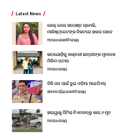
Latest News
ଜେଲ୍ ଗଲେ ସରପଞ୍ଚ ଚାମେଲି,
ମାଜିଷ୍ଟ୍ରେଟଙ୍କ ନିକଟରେ ହାଜର ହେବେ
ଅପରାଧ
ରାଜନୀତି
ରାଜ୍ୟ
କାଠଯୋଡ଼ିରୁ ଡାକ୍ତରୀ ଛାତ୍ରୀଙ୍କ ମୃତଦେହ
ମିଳିବା ଘଟଣା
ଅପରାଧ
ରାଜ୍ୟ
ଡିଜି ପଦ ପାଇଁ ଦୁଇ ଓଡ଼ିଆ ଆଇପିଏସ୍
ଜୀବନଚର୍ଯ୍ୟା
ରାଜନୀତି
ରାଜ୍ୟ
ହାଇୱାକୁ ପିଟିଲା ବିଏମଡବ୍ଲୁ କାର,୨ ମୃତ
ଅପରାଧ
ରାଜ୍ୟ