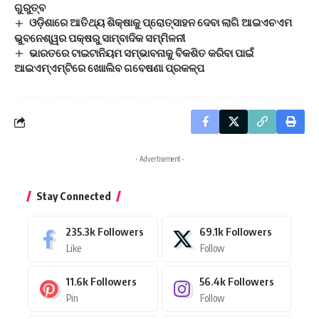
ଗୁରୁତ୍ବ
ଓଡ଼ିଶାରେ ଆତିଥ୍ୟ ଶିକ୍ଷାକୁ ପ୍ରୋତ୍ସାହନ ଦେବା ଲାଗି ଆଇଏଚଏମ
ଭୁବନେଶ୍ୱର ପକ୍ଷରୁ ସାମ୍ବାଦିକ ସମ୍ମିଳନୀ
ଭାରତରେ ଟାଇଟାନିୟମ ସମ୍ଭାବନାକୁ ବିକଶିତ କରିବା ପାଇଁ
ଆଇଏମ୍‍ଏମ୍‍ଟିରେ ଖୋାଲିବ ଗବେଷଣା ପ୍ରକଳ୍ପ
- Advertisement -
Stay Connected
235.3k
Followers
69.1k
Followers
Like
Follow
11.6k
Followers
56.4k
Followers
Pin
Follow