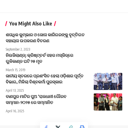
You Might Also Like
ଶତାଧିକ କୁମ୍ଭାର ଓ ଜୋତା କାରିଗରଙ୍କୁ ବୃତ୍ତିଗତ
ସହାୟତା ଉପକରଣ ବିତରଣ
September 2, 2023
ନିଉଜିଲାଣ୍ଡ୍‌: କ୍ରିଷ୍ଟ୍‍ଚର୍ଚ ସହର ମସ୍‌ଜିଦ୍‌ରେ
ଗୁଳିକାଣ୍ଡ ଘଟି ୨୫ ମୃତ
March 15, 2019
ଜାତୀୟ ସ୍ତରରେ ପ୍ରଶଂସିତ ହେଲା ଓଡ଼ିଶାର ପୂର୍ତ୍ତ
ବିଭାଗ, ମିଳିଲା ବିଶ୍ବକର୍ମା ପୁରସ୍କାର
April 13, 2025
ବାଣପୁର ମାଟିର ପୁଅ ‘ରାଜଧାନୀ ଗୌରବ
ସମ୍ମାନ-୨୦୨୫ ରେ ସମ୍ମାନିତ
April 16, 2025