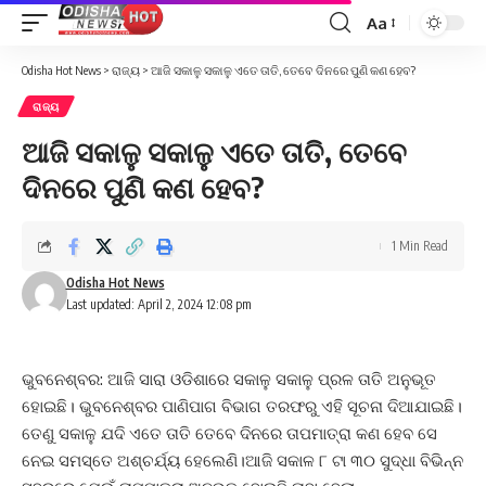
Aa
Font
Resizer
Odisha Hot News
>
ରାଜ୍ୟ
>
ଆଜି ସକାଳୁ ସକାଳୁ ଏତେ ତାତି, ତେବେ ଦିନରେ ପୁଣି କଣ ହେବ?
ରାଜ୍ୟ
ଆଜି ସକାଳୁ ସକାଳୁ ଏତେ ତାତି, ତେବେ
ଦିନରେ ପୁଣି କଣ ହେବ?
1 Min Read
Odisha Hot News
Last updated: April 2, 2024 12:08 pm
ଭୁବନେଶ୍ବର: ଆଜି ସାରା ଓଡିଶାରେ ସକାଳୁ ସକାଳୁ ପ୍ରଳ ତାତି ଅନୁଭୂତ
ହୋଇଛି। ଭୁବନେଶ୍ବର ପାଣିପାଗ ବିଭାଗ ତରଫରୁ ଏହି ସୂଚନା ଦିଆଯାଇଛି।
ତେଣୁ ସକାଳୁ ଯଦି ଏତେ ତାତି ତେବେ ଦିନରେ ତାପମାତ୍ରା କଣ ହେବ ସେ
ନେଇ ସମସ୍ତେ ଅଶ୍ଚର୍ଯ୍ୟ ହେଲେଣି।
ଆଜି ସକାଳ ୮ ଟା ୩୦ ସୁଦ୍ଧା ବିଭିନ୍ନ