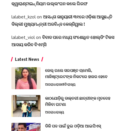
କ୍ୱାରାଣ୍ଟାଇନ୍‌ ନିୟମ ଉଲ୍ଲଂଘନ କଲେ ଗିରଫ
lalabet_kzol
on
ଆସନ୍ତା ଜାନୁୟାରୀ ୩୧ରେ ଓଡ଼ିଶା ଆସୁଛନ୍ତି
ଦିଲ୍ଲୀ ମୁଖ୍ୟମନ୍ତ୍ରୀ ଅରବିନ୍ଦ କେଜ୍ରିୱାଲ !
lalabet_viol
on
ବିବାଦ ପରେ ମଧ୍ୟ ସଂଶୋଧିତ ହୋଲ୍ଡିଂ ଟିକସ
ଆଦାୟ କରିବ ବିଏମ୍‌ସି
Latest News
ଜେଲ୍ ଗଲେ ସରପଞ୍ଚ ଚାମେଲି,
ମାଜିଷ୍ଟ୍ରେଟଙ୍କ ନିକଟରେ ହାଜର ହେବେ
ଅପରାଧ
ରାଜନୀତି
ରାଜ୍ୟ
କାଠଯୋଡ଼ିରୁ ଡାକ୍ତରୀ ଛାତ୍ରୀଙ୍କ ମୃତଦେହ
ମିଳିବା ଘଟଣା
ଅପରାଧ
ରାଜ୍ୟ
ଡିଜି ପଦ ପାଇଁ ଦୁଇ ଓଡ଼ିଆ ଆଇପିଏସ୍