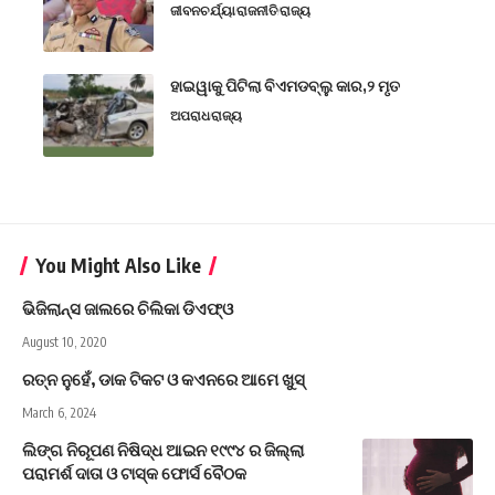
ଜୀବନଚର୍ଯ୍ୟା
ରାଜନୀତି
ରାଜ୍ୟ
ହାଇୱାକୁ ପିଟିଲା ବିଏମଡବ୍ଲୁ କାର,୨ ମୃତ
ଅପରାଧ
ରାଜ୍ୟ
You Might Also Like
ଭିଜିଲାନ୍ସ ଜାଲରେ ଚିଲିକା ଡିଏଫ୍ଓ
August 10, 2020
ରତ୍ନ ନୁହେଁ, ଡାକ ଟିକଟ ଓ କଏନରେ ଆମେ ଖୁସ୍‍
March 6, 2024
ଲିଙ୍ଗ ନିରୂପଣ ନିଷିଦ୍ଧ ଆଇନ ୧୯୯୪ ର ଜିଲ୍ଲା
ପରାମର୍ଶ ଦାତା ଓ ଟାସ୍କ ଫୋର୍ସ ବୈଠକ