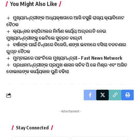
You Might Also Like
ମୁଖ୍ୟମନ୍ତ୍ରୀଙ୍କ ଅଧ୍ୟକ୍ଷତାରେ ଆଜି ବସୁଛି ରାଜ୍ୟ କ୍ୟାବିନେଟ
ବୈଠକ
କ୍ୟାନ୍ସର ହସ୍‌ପିଟାଲର ନିର୍ମାଣ କାର୍ଯ୍ୟ ଅଗ୍ରଗତି ନେଇ
ମୁଖ୍ୟମନ୍ତ୍ରୀଙ୍କୁ ଭେଟିଲେ ସୁବ୍ରତ ବାଗ୍‌ଚୀ
ବର୍ଷାଙ୍କ ପାଇଁ ଚିନ୍ତାରେ ବିଜେଡି, ଶଙ୍ଖ ଭବନରେ ବସିଲା ବଡଚଣାର
ଗୁପ୍ତ ବୈଠକ
ମୁମ୍ବାଇରେ ପହଂଚିଲେ ମୁଖ୍ୟମନ୍ତ୍ରୀ – Fast News Network
ପ୍ରଧାନମନ୍ତ୍ରୀଙ୍କ ପ୍ରମୁଖ ଶାସନ ସଚିବ ପି କେ ମିଶ୍ର ଏବଂ ଅଜିତ
ଡୋଭାଲଙ୍କ କାର୍ଯ୍ୟକାଳ ପୁଣି ବଢିଲା
- Advertisement -
Stay Connected