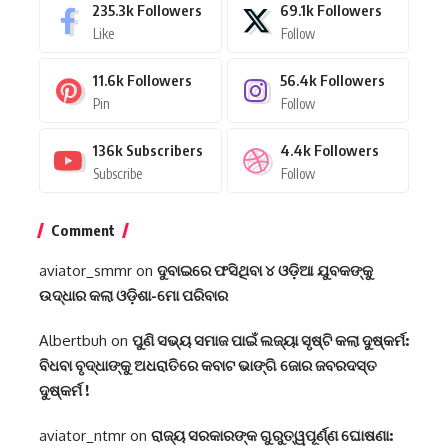
235.3k
Followers
69.1k
Followers
Like
Follow
11.6k
Followers
56.4k
Followers
Pin
Follow
136k
Subscribers
4.4k
Followers
Subscribe
Follow
Comment
aviator_smmr
on
ଦୁବାଇରେ ଫସିଥିବା ୪ ଓଡ଼ିଆ ଯୁବକଙ୍କୁ
ଉଦ୍ଧାର କଲା ଓଡ଼ିଶା-ମୋ ପରିବାର
Albertbuh
on
ପୁଣି ସଭ୍ୟ ସମାଜ ପାଇଁ ଲଜ୍ୟା ସୃଷ୍ଟି କଲା ଦୁଷ୍କର୍ମ:
ବିଧବା ବୃଦ୍ଧାଙ୍କୁ ଅଧରାତିରେ କବାଟ ଭାଙ୍ଗି ଜୋର ଜବରଦସ୍ତ
ଦୁଷ୍କର୍ମ !
aviator_ntmr
on
ରାଜ୍ୟ ସରକାରଙ୍କ ଗୁରୁତ୍ୱପୂର୍ଣ୍ଣ ଘୋଷଣା: