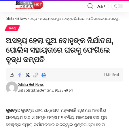
Aa
Font
Resizer
Odisha Hot News
>
ରାଜ୍ୟ
>
ଅସହ୍ୟ ହେଲା ପୁଅ ବୋହୁଙ୍କ ନିର୍ଯାତନା, ପୋଲିସ ସହାୟତାରେ ଘରକୁ ଫେରିଲେ ବୃଦ୍ଧ ଦମ୍ପତି
ରାଜ୍ୟ
ଅସହ୍ୟ ହେଲା ପୁଅ ବୋହୁଙ୍କ ନିର୍ଯାତନା,
ପୋଲିସ ସହାୟତାରେ ଘରକୁ ଫେରିଲେ
ବୃଦ୍ଧ ଦମ୍ପତି
1 Min Read
Odisha Hot News
Last updated: September 5, 2023 3:40 pm
କୁଜଙ୍ଗ:
କୁଜଙ୍ଗ ଥାନା ଅନ୍ତଗତ ମହ୍ଲାସାହି ଗ୍ରାମର ୯୬ବର୍ଷିୟ
ଘନଶ୍ୟାମ ଦାସ ଓ ତାଙ୍କ ପତ୍ନୀ ୮୫ ବର୍ଷିୟା ମନୋରମା ଦାସ ପୁଅ
ବୋହୁଙ୍କ ଦ୍ୱାରା ନିର୍ଯାତାନପାଇ ବାରଦ୍ୱାର ଶୁଣ୍ଡିପାଣ୍ଡା ହୋଇ