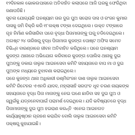
୧୨ଦିନକାଳ ଭୋକଉପାସରେ ଅତିବାହିତ କଲାପରେ ଆଜି ଘରକୁ ଫେରିଥିବା
ଜଣାପଡିଛି।
ସୂଚନା ଯୋଗ୍ୟକି ଘନଶ୍ୟାମ ତାର ଦୁଇ ପୁଅ ସରୋଜ ଦାସ ଓ ରଂଜନ କୁମାର
ଦାସକୁ ଜମି ବିକ୍ରି କରି ୧୮ଲକ୍ଷ ଟଙ୍କା ଦେଇଥିଲେ। ଉକ୍ତ ଟଙ୍କାରେ
ଗୃହ ନିର୍ମାଣ କରିସାରିବା ପରେ ବୃଦ୍ଧା ପିତାମାତାଙ୍କୁ ଘରୁ ତଡିଦେଇଥିଲେ।
ଅଗଷ୍ଟ ୨୪ ତାରିଖରୁ ବୃଦ୍ଧ ପିତାମାତା କୁଜଙ୍ଗ ପୋଷ୍ଟ ଅଫିସ ସମେତ
ବିଭିନ୍ନ ବାରଣ୍ଡାରେ ଜୀବନ ଅତିବାହିତ କରିଥିଲେ। ପରେ ଘନଶ୍ୟାମ
କୁଜଙ୍ଗ ଥାନାରେ ଅଭିଯୋଗ କରିବାରେ କୁଜଙ୍ଗ ପୋଲିସ ଥାନାକୁ ଦୁଇ
ପୁଅଙ୍କୁ ଡକାଇ ତାଲୁକ ଆଇନସେବା କମିଟି ସହାୟତାରେ ବାପ ମା ଓ ଦୁଇ
ପୁଅଙ୍କ ମଧ୍ୟରେ ବୁଝାବଣା କରାଇଥିଲେ।
ପରେ କୁଜଙ୍ଗ ଥାନା ଅଧିକାରୀ ରଶ୍ମିରଂଜନ ଦାଶ ତାଲୁକ ଆଇନସେବା
କମିଟି ରିଟେନର ଏଏନଡି ଯାଦବ, ମହ୍ଲାସାହି ସରପଂଚ ଧୃବ ଚରଣ ନାୟକଙ୍କ
ସହାୟତାରେ ବୃଦ୍ଧ ପିତା ମାତାଙ୍କୁ ନେଇ ଘଣେ ଛାଡିବା ସହ ଦୁଇ ପୁଅ ଓ
ଜ୍ୱଇଁକୁ ଯତ୍ନନେବାପାଇଁ ପରାମର୍ଶ ଦେଇଥିଲେ। ଯଦି ଭବିଷ୍ୟତରେ ବୃଦ୍ଧ
ପିତାମାତାଙ୍କୁ ଦୁଇ ପୁଅ ହଇରାଣ କରନ୍ତି ଏନେଇ ଆଇନଗତ
କାର୍ଯ୍ୟାନୁଷ୍ଠାନ ଗ୍ରହଣ କରାଯିବ ବୋଲି ତାଲୁକ ଆଇନସେବା କମିଟି
ପକ୍ଷରୁ କୁହାଯାଇଛି।