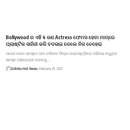
Bollywood ର ଏହି 4 ଜଣ Actress ଫେମସ ହେବା ମାତ୍ରେ
ପ୍ଲାଷ୍ଟିକ ସର୍ଜରୀ କରି ବଦଳାଇ ଦେଲେ ନିଜ ଚେହେରା
ଆପଣ ମାନେ ସମସ୍ତେ ଆମ ବଲିଉଡ ଫିଲ୍ମ ଇଣ୍ଡଷ୍ଟ୍ରିରେ ଅଭିନୟ କରୁଥିବା
ସମସ୍ତ ଅଭିନେତ୍ରୀ ମାନଙ୍କୁ…
Odisha Hot News
February 19, 2021