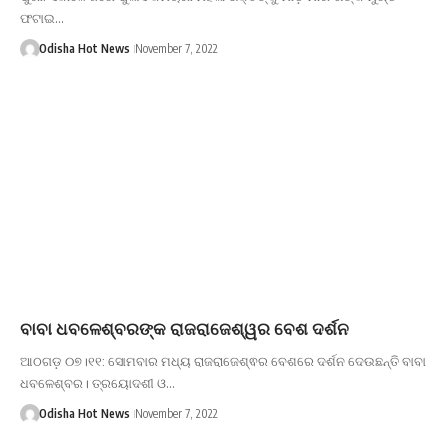
ଫଟାଇ…
Odisha Hot News
November 7, 2022
ବାବା ଧବଳେଶ୍ବରଙ୍କ ରାଜରାଜେଶ୍ୱର ବେଶ ଦର୍ଶନ
ଆଠଗଡ଼ ୦୭।୧୧: ସୋମବାର ମଧ୍ୟ ରାଜରାଜେଶ୍ଵର ବେଶରେ ଦର୍ଶନ ଦେଉଛନ୍ତି ବାବା
ଧବଳେଶ୍ବର। ତ୍ରୟୋଦଶୀ ଓ…
Odisha Hot News
November 7, 2022