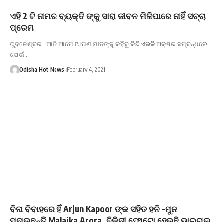
ଏହି 2 ଟି ନାମର ବ୍ୟକ୍ତି ଙ୍କୁ ସାରା ଜୀବନ ମିଳିପାରେ ନାହିଁ ସଚ୍ଚା
ପ୍ରେମ
ଭୁବନେଶ୍ବର : ଆଜି ଆମେ ଆପଣ ମାନଙ୍କୁ କହିବୁ କିଛି ଏଭଳି ଅକ୍ଷର ସମ୍ବନ୍ଧରେ
ଯେଉଁ…
Odisha Hot News
February 4, 2021
ବିନା ବିବାହରେ ହିଁ Arjun Kapoor ଙ୍କ ସହିତ ହନି -ମୁନ
ମନାଉଛନ୍ତି Malaika Arora, ବିକିନୀ ଫୋଟୋ ହେଉଛି ଭାଇରାଲ