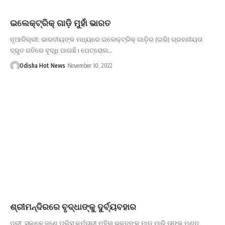
ଇଲେକ୍ଟ୍ରିକ୍ ଗାଡ଼ି ମୁହାଁ ଭାରତ
ନୂଆଦିଲ୍ଲୀ: ଭାରତୀୟଙ୍କ ମଧ୍ୟରେ ଇଲେକ୍ଟ୍ରିକ୍ ଗାଡ଼ିର (ଇଭି) ଗ୍ରହଣୀୟତା
ଦ୍ରୁତ ଗତିରେ ବୃଦ୍ଧି ପାଉଛି। ପେଟ୍ରୋଲ…
Odisha Hot News
November 10, 2022
ଶ୍ରୀମନ୍ଦିରରେ ବୃଦ୍ଧାଙ୍କୁ ଦୁର୍ବ୍ୟବହାର
ପୁରୀ: ସକାଳ‌େ ଜଣ‌େ ପୁଲିସ କର୍ମଚାରୀ ମହିଳା ଭକ୍ତଙ୍କୁ ମାଡ଼ ମାରି ତାଙ୍କ ମୁଣ୍ଡ