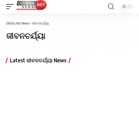
Odisha Hot News
>
ଜୀବନଚର୍ଯ୍ୟା
ଜୀବନଚର୍ଯ୍ୟା
Latest ଜୀବନଚର୍ଯ୍ୟା News