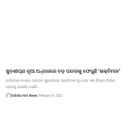
ଖୁବଶୀଘ୍ର ନୂଆ ଅନ୍ଦାଜରେ ବଡ଼ ପରଦାକୁ ଫେରୁଛି ‘ଶକ୍ତିମାନ’
ବର୍ତ୍ତମାନ ଦେଶର ପ୍ରଥମ ସୁପରହିରୋ ‘ଶକ୍ତିମାନ’କୁ ନେଇ ଏକ ଫିଲ୍ମ ନିର୍ମାଣ
ହେବାକୁ ଯାଉଛି। ସୋନି…
Odisha Hot News
February 15, 2022