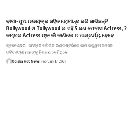
ବାପା-ପୁଅ ଉଭୟଙ୍କ ସହିତ ରୋମାନ୍ସ କରି ସାରିଛନ୍ତି
Bollywood ଓ Tollywood ର ଏହି 5 ଜଣ ଫେମସ Actress, 2
ନମ୍ବର Actress ଙ୍କ ନାଁ ଜାଣିଲେ ତ ଆଶ୍ଚର୍ଯ୍ୟ ହେବେ
ଭୁବନେଶ୍ବର : ସମସ୍ତେ ବଲିଉଡ ଇଣ୍ଡଷ୍ଟ୍ରିରେ କାମ କରୁଥିବା ସମସ୍ତ
ଅଭିନେତ୍ରୀ ମାନଙ୍କୁ ନିଶ୍ଚୟ ଦେଖିଥିବେ…
Odisha Hot News
February 17, 2021