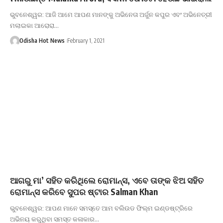
ଭୁବନେଶ୍ୱର: ଆଜି ଆମେ ଆପଣ ମାନଙ୍କୁ ଅଭିନେତା ଅର୍ଜୁନ କପୁର ଏବଂ ଅଭିନେତ୍ରୀ
ମଲାଇକା ଆରୋରା…
Odisha Hot News
February 1, 2021
ଆଗରୁ ମା’ ସହିତ କରିଥିଲେ ରୋମାନ୍ସ, ଏବେ ତାଙ୍କ ଝିଅ ସହିତ
ରୋମାନ୍ସ କରିବେ ସୁପର ଷ୍ଟାର Salman Khan
ଭୁବନେଶ୍ୱର: ଆପଣ ମାନେ ସମସ୍ତେ ଆମ ବଲିଉଡ ଫିଲ୍ମ ଇଣ୍ଡଷ୍ଟ୍ରିରେ
ଅଭିନୟ କରୁଥିବା ସମସ୍ତ କଳାକାର…