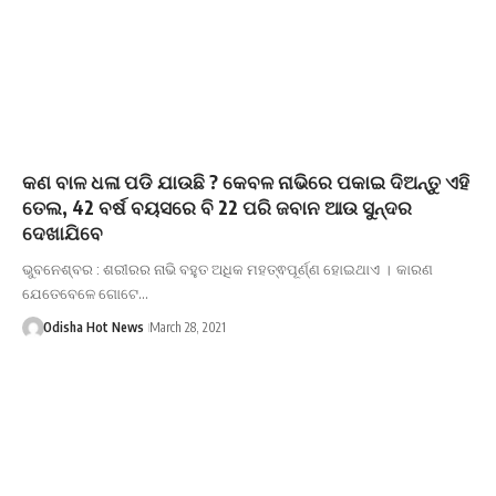
କଣ ବାଳ ଧଳା ପଡି ଯାଉଛି ? କେବଳ ନାଭିରେ ପକାଇ ଦିଅନ୍ତୁ ଏହି
ତେଲ, 42 ବର୍ଷ ବୟସରେ ବି 22 ପରି ଜବାନ ଆଉ ସୁନ୍ଦର
ଦେଖାଯିବେ
ଭୁବନେଶ୍ବର : ଶରୀରର ନାଭି ବହୁତ ଅଧିକ ମହତ୍ଵପୂର୍ଣ୍ଣ ହୋଇଥାଏ । କାରଣ
ଯେତେବେଳେ ଗୋଟେ…
Odisha Hot News
March 28, 2021