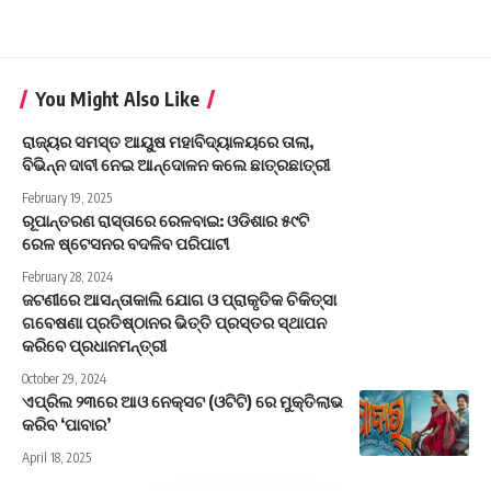
You Might Also Like
ରାଜ୍ୟର ସମସ୍ତ ଆୟୁଷ ମହାବିଦ୍ୟାଳୟରେ ତାଲା,
ବିଭିନ୍ନ ଦାବୀ ନେଇ ଆନ୍ଦୋଳନ କଲେ ଛାତ୍ରଛାତ୍ରୀ
February 19, 2025
ରୂପାନ୍ତରଣ ରାସ୍ତାରେ ରେଳବାଇ: ଓଡିଶାର ୫୯ଟି
ରେଳ ଷ୍ଟେସନର ବଦଳିବ ପରିପାଟୀ
February 28, 2024
ଜଟଣୀରେ ଆସନ୍ତାକାଲି ଯୋଗ ଓ ପ୍ରାକୃତିକ ଚିକିତ୍ସା
ଗବେଷଣା ପ୍ରତିଷ୍ଠାନର ଭିତ୍ତି ପ୍ରସ୍ତର ସ୍ଥାପନ
କରିବେ ପ୍ରଧାନମନ୍ତ୍ରୀ
October 29, 2024
ଏପ୍ରିଲ ୨୩ରେ ଆଓ ନେକ୍ସଟ (ଓଟିଟି) ରେ ମୁକ୍ତିଲାଭ
କରିବ ‘ପାବାର’
April 18, 2025