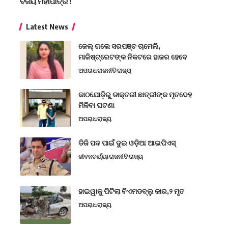
ବିଜୟ ମହାପାତ୍ର !
Latest News
ଜେଲ୍ ଗଲେ ସରପଞ୍ଚ ଚାମେଲି,
ମାଜିଷ୍ଟ୍ରେଟଙ୍କ ନିକଟରେ ହାଜର ହେବେ
ଅପରାଧ
ରାଜନୀତି
ରାଜ୍ୟ
କାଠଯୋଡ଼ିରୁ ଡାକ୍ତରୀ ଛାତ୍ରୀଙ୍କ ମୃତଦେହ
ମିଳିବା ଘଟଣା
ଅପରାଧ
ରାଜ୍ୟ
ଡିଜି ପଦ ପାଇଁ ଦୁଇ ଓଡ଼ିଆ ଆଇପିଏସ୍
ଜୀବନଚର୍ଯ୍ୟା
ରାଜନୀତି
ରାଜ୍ୟ
ହାଇୱାକୁ ପିଟିଲା ବିଏମଡବ୍ଲୁ କାର,୨ ମୃତ
ଅପରାଧ
ରାଜ୍ୟ