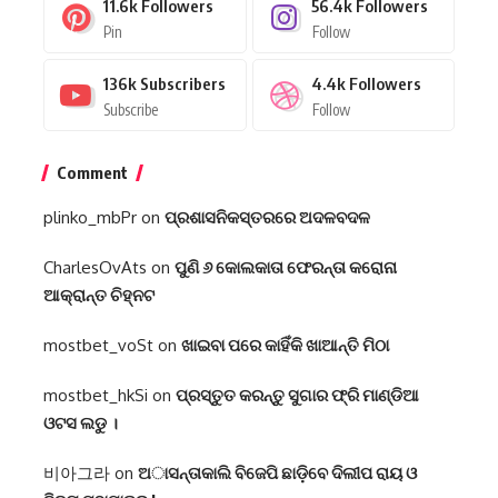
11.6k
Followers
56.4k
Followers
Pin
Follow
136k
Subscribers
4.4k
Followers
Subscribe
Follow
Comment
plinko_mbPr
on
ପ୍ରଶାସନିକସ୍ତରରେ ଅଦଳବଦଳ
CharlesOvAts
on
ପୁଣି ୬ କୋଲକାତା ଫେରନ୍ତା କରୋନା
ଆକ୍ରାନ୍ତ ଚିହ୍ନଟ
mostbet_voSt
on
ଖାଇବା ପରେ କାହିଁକି ଖାଆନ୍ତି ମିଠା
mostbet_hkSi
on
ପ୍ରସ୍ତୁତ କରନ୍ତୁ ସୁଗାର ଫ୍ରି ମାଣ୍ଡିଆ
ଓଟସ ଲଡୁ ।
비아그라
on
ଅାସନ୍ତାକାଲି ବିଜେପି ଛାଡ଼ିବେ ଦିଲୀପ ରାୟ ଓ