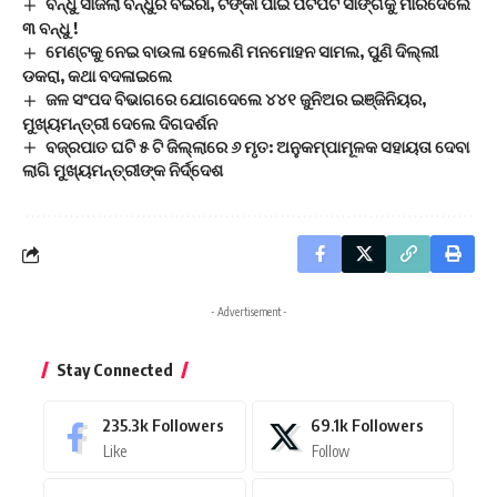
ବନ୍ଧୁ ସାଜିଲା ବନ୍ଧୁର ବଇରୀ, ଟଙ୍କା ପାଇଁ ପିଟିପିଟି ସାଙ୍ଗକୁ ମାରିଦେଲେ
୩ ବନ୍ଧୁ !
ମେଣ୍ଟକୁ ନେଇ ବାଉଳା ହେଲେଣି ମନମୋହନ ସାମଲ, ପୁଣି ଦିଲ୍ଲୀ
ଡକରା, କଥା ବଦଳାଇଲେ
ଜଳ ସଂପଦ ବିଭାଗରେ ଯୋଗଦେଲେ ୪୪୧ ଜୁନିଅର ଇଞ୍ଜିନିୟର,
ମୁଖ୍ୟମନ୍ତ୍ରୀ ଦେଲେ ଦିଗଦର୍ଶନ
ବଜ୍ରପାତ ଘଟି ୫ ଟି ଜିଲ୍ଲାରେ ୬ ମୃତ: ଅନୁକମ୍ପାମୂଳକ ସହାୟତା ଦେବା
ଲାଗି ମୁଖ୍ୟମନ୍ତ୍ରୀଙ୍କ ନିର୍ଦ୍ଦେଶ
- Advertisement -
Stay Connected
235.3k
Followers
69.1k
Followers
Like
Follow