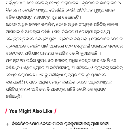
ସର୍ବାଧିକ ୪୦,୭୧୧ କୋଭିଡ୍‌ ଟେଷ୍ଟ କରାଯାଇଛି। କ୍ରମାଗତ ଭାବେ ଗତ ୪
ଦିନ ହେଲା ଟେଷ୍ଟିଂ ସଂଖ୍ୟା ବଢ଼ିଚାଲିଛି ବୋଲି ଅତିରିକ୍ତ ମୁଖ୍ୟ ଶାସନ
ସଚିବ ପ୍ରଦୀପ୍ତ ମହାପାତ୍ର ସୂଚନା ଦେଇଛନ୍ତି।
ଯେତେ ଅଧିକ ଟେଷ୍ଟ କରାଯିବ, ସେତେ ଅଧିକ ସଂଖ୍ୟକ ପଜିଟିଭ୍ ମାମଲା
ଆସିବାର ବି ଆଶଙ୍କା ରହିଛି । ସବ୍-ଡିଭିଜନ ଓ ଗୋଷ୍ଠୀ ସ୍ବାସ୍ଥ୍ୟ
କେନ୍ଦ୍ରସ୍ତରରେ ଟେଷ୍ଟିଂ ସୁବିଧା ପ୍ରଦାନ କରାଯିବ । ଲୋକମାନେ ଯେପରି
ସ୍ବେଚ୍ଛାରେ ଟେଷ୍ଟିଂ ପାଇଁ ଆଗଭର ହେବ ସେଥିପାଇଁ ପଞ୍ଚାୟତ ସ୍ତରରେ
ସଚେତନତା ଅଭିଯାନ ଆରମ୍ଭ କରାଯିବ ବୋଲି କୁହାଯାଇଛି ।
ଅଗଷ୍ଟ ୨୦ ତାରିଖ ସୁଦ୍ଧା ୫୦ ହଜାରରୁ ଅଧିକ ଟେଷ୍ଟ ହେବ ବୋଲି ସେ
କହିଛନ୍ତି। ଏଥିମଧ୍ୟରେ ଆରଟିପିସିଆର୍, ଆଣ୍ଟିଜେନ୍ ଓ ଟ୍ରୁନେଟ୍ କୋଭିଡ୍‌
ଟେଷ୍ଟ କରାଯାଇଛି। ଏସବୁ ପରୀକ୍ଷା ରାଜ୍ୟର ବିଭିନ୍ନ ସ୍ଥାନରେ
କରାଯାଇଛି। ଯେତେ ଅଧିକ ଟେଷ୍ଟ କରାଯିବ, ସେତେ ଅଧିକସଂଖ୍ୟକ
ପଜିଟିଭ୍ ମାମଲା ଆସିବାର ବି ଆଶଙ୍କା ରହିଛି ବୋଲି ସେ ସ୍ପଷ୍ଟ
କରିଛନ୍ତି।
You Might Also Like
ବିଜେଡିରେ ଯୋଗ ଦେଲେ ପାରଳା ରାଜକୁମାାରୀ କଲ୍ୟାଣୀ ଦେବୀ