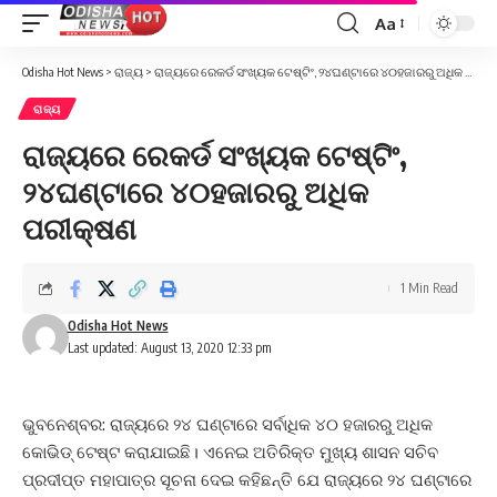
Aa
Font
Resizer
Odisha Hot News
>
ରାଜ୍ୟ
>
ରାଜ୍ୟରେ ରେକର୍ଡ ସଂଖ୍ୟକ ଟେଷ୍ଟିଂ, ୨୪ଘଣ୍ଟାରେ ୪୦ହଜାରରୁ ଅଧିକ ପରୀକ୍ଷଣ
ରାଜ୍ୟ
ରାଜ୍ୟରେ ରେକର୍ଡ ସଂଖ୍ୟକ ଟେଷ୍ଟିଂ,
୨୪ଘଣ୍ଟାରେ ୪୦ହଜାରରୁ ଅଧିକ
ପରୀକ୍ଷଣ
1 Min Read
Odisha Hot News
Last updated: August 13, 2020 12:33 pm
ଭୁବନେଶ୍ବର: ରାଜ୍ୟରେ ୨୪ ଘଣ୍ଟାରେ ସର୍ବାଧିକ ୪୦ ହଜାରରୁ ଅଧିକ
କୋଭିଡ୍‌ ଟେଷ୍ଟ କରାଯାଇଛି। ଏନେଇ ଅତିରିକ୍ତ ମୁଖ୍ୟ ଶାସନ ସଚିବ
ପ୍ରଦୀପ୍ତ ମହାପାତ୍ର ସୂଚନା ଦେଇ କହିଛନ୍ତି ଯେ ରାଜ୍ୟରେ ୨୪ ଘଣ୍ଟାରେ