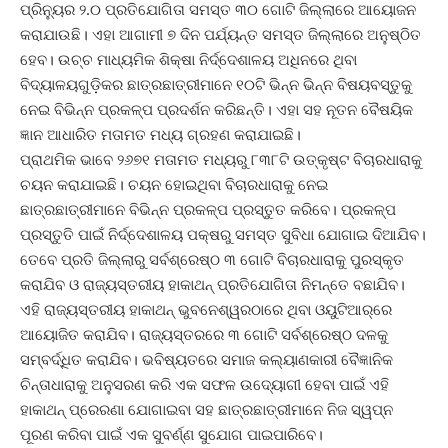
ପ୍ରିନୁ୍ୟର ୨.୦ ପ୍ରତିଯୋଗିତା ସମସ୍ତ ୩୦ ଗୋଟି ଜିଲ୍ଲାରେ ଆୟୋଜନ
କରାଯାଉଛି। ଏହା ଆଗାମୀ ୭ ଦିନ ପର୍ଯ୍ୟନ୍ତ ସମସ୍ତ ଜିଲ୍ଲାରେ ଅନୁଷ୍ଠିତ
ହେବ। ଉଚ୍ଚ ମାଧ୍ୟମିକ ଶିକ୍ଷା ନିର୍ଦ୍ଦେଶାଳୟ ଅଧିନରେ ଥିବା
ବିଦ୍ୟାଳୟଗୁଡ଼ିକର ଛାତ୍ରଛାତ୍ରୀମାନେ ୧୦ଟି ଭିନ୍ନ ଭିନ୍ନ ବିଷୟବସ୍ତୁକୁ
ନେଇ ବିଭିନ୍ନ ପ୍ରକଳ୍ପ ପ୍ରଦର୍ଶନ କରିଛନ୍ତି। ଏହା ସହ ନୂତନ ବୈଷୟିକ
ଜ୍ଞାନ ଆଧାରିତ ମତାମତ ମଧ୍ୟ ଗ୍ରହଣ କରାଯାଇଛି।
ପ୍ରାଥମିକ ଭାବେ ୨୬୭୧ ମତାମତ ମଧ୍ୟରୁ ୮୩୮ଟି ଉତ୍କୃଷ୍ଟ ବିଚାରଧାରାକୁ
ଚୟନ କରାଯାଇଛି। ଚୟନ ହୋଇଥିବା ବିଚାରଧାରାକୁ ନେଇ
ଛାତ୍ରଛାତ୍ରୀମାନେ ବିଭିନ୍ନ ପ୍ରକଳ୍ପ ପ୍ରସ୍ତୁତ କରିବେ। ପ୍ରକଳ୍ପ
ପ୍ରସ୍ତୁତି ପାଇଁ ନିର୍ଦ୍ଦେଶାଳୟ ପକ୍ଷରୁ ସମସ୍ତ ସୁବିଧା ଯୋଗାଇ ଦିଆଯିବ।
ତେବେ ପ୍ରତି ଜିଲ୍ଲାରୁ ସର୍ବଶ୍ରେଷ୍ଠ ୩ ଗୋଟି ବିଚାରଧାରାକୁ ପୁରସ୍କୃତ
କରାଯିବ ଓ ରାଜ୍ୟସ୍ତରୀୟ ହାକାଥନ୍‌ ପ୍ରତିଯୋଗିତା ନିମନ୍ତେ ବଛାଯିବ।
ଏହି ରାଜ୍ୟସ୍ତରୀୟ ହାକାଥନ୍‌ ଭୁବନେଶ୍ୱରଠାରେ ଥିବା ଓୟୁଟିଆର୍‌ରେ
ଆୟୋଜିତ କରାଯିବ। ରାଜ୍ୟସ୍ତରରେ ୩ ଗୋଟି ସର୍ବଶ୍ରେଷ୍ଠ ଦଳକୁ
ସମ୍ବର୍ଦ୍ଧିତ କରାଯିବ। ଭବିଷ୍ୟତରେ ସମାଜ କଲ୍ୟାଣକାରୀ ବୈଜ୍ଞାନିକ
ଚିନ୍ତାଧାରାକୁ ଅନୁସରଣ କରି ଏକ ସଫଳ ଉଦ୍ୟୋଗୀ ହେବା ପାଇଁ ଏହି
ହାକାଥନ୍‌ ପ୍ରେରଣା ଯୋଗାଇବା ସହ ଛାତ୍ରଛାତ୍ରୀମାନେ ନିଜ ସ୍ୱପ୍ନ
ପୂରଣ କରିବା ପାଇଁ ଏକ ସୁବର୍ଣ୍ଣ ସୁଯୋଗ ପାଇପାରିବେ।