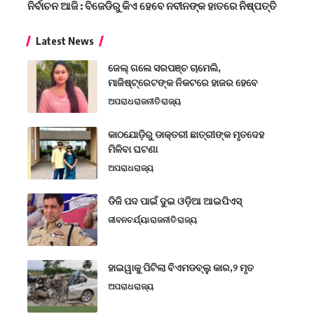
ନିର୍ବାଚନ ଆଜି : ବିଜେଡିରୁ କିଏ ହେବେ ନବୀନଙ୍କ ହାତରେ ନିଷ୍ପତ୍ତି
Latest News
ଜେଲ୍ ଗଲେ ସରପଞ୍ଚ ଚାମେଲି,
ମାଜିଷ୍ଟ୍ରେଟଙ୍କ ନିକଟରେ ହାଜର ହେବେ
ଅପରାଧ
ରାଜନୀତି
ରାଜ୍ୟ
କାଠଯୋଡ଼ିରୁ ଡାକ୍ତରୀ ଛାତ୍ରୀଙ୍କ ମୃତଦେହ
ମିଳିବା ଘଟଣା
ଅପରାଧ
ରାଜ୍ୟ
ଡିଜି ପଦ ପାଇଁ ଦୁଇ ଓଡ଼ିଆ ଆଇପିଏସ୍
ଜୀବନଚର୍ଯ୍ୟା
ରାଜନୀତି
ରାଜ୍ୟ
ହାଇୱାକୁ ପିଟିଲା ବିଏମଡବ୍ଲୁ କାର,୨ ମୃତ
ଅପରାଧ
ରାଜ୍ୟ