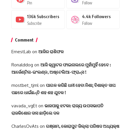
Pin
Follow
136k
Subscribers
4.4k
Followers
Subscribe
Follow
Comment
ErnestLab
on
ଆଜିର ରାଶିଫଳ
Ronalddog
on
ଆଜି କ୍ୱାଟର ଫାଇନାଲରେ ମୁହାଁମୁହିଁ ହେବେ :
ଆର୍ଜେଣ୍ଟିନା-ଇଂଲଣ୍ଡ, ଅଷ୍ଟେଲିଆ-ଫ୍ରାନ୍ସ !
mostbet_tjml
on
ପାଗଳ କରିଛି ଧନୀ ହେବା ନିଶା; ବିଶାକ୍ତ ସାପ
ପଛରେ ଧାଇଁଛନ୍ତି ଶହ ଶହ ଯୁବକ !
vavada_vgEt
on
ଭାଜପାକୁ ଝଟକା: ରାଜ୍ୟ ଉପସଭାପତି
ରାଜକିଶୋର ଦାସ ଛାଡ଼ିଲେ ଦଳ
CharlesOvAts
on
ଗଞ୍ଜାମ, କୋରାପୁଟ ଜିଲ୍ଲା ପରିଷଦ ଅଧ୍ୟକ୍ଷ