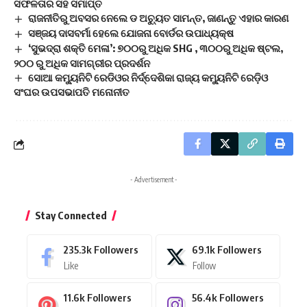
ସଫଳତାର ସହ ସମାପ୍ତ
ରାଜନୀତିରୁ ଅବସର ନେଲେ ଡ ଅଚ୍ୟୁତ ସାମନ୍ତ, ଜାଣନ୍ତୁ ଏହାର କାରଣ
ସଞ୍ଜୟ ଦାସବର୍ମା ହେଲେ ଯୋଜନା ବୋର୍ଡର ଉପାଧ୍ୟକ୍ଷ
‘ସୁଭଦ୍ରା ଶକ୍ତି ମେଳା’: ୭୦୦ରୁ ଅଧିକ SHG , ୩୦୦ରୁ ଅଧିକ ଷ୍ଟଲ,
୨୦୦ ରୁ ଅଧିକ ସାମଗ୍ରୀର ପ୍ରଦର୍ଶନ
ସୋଆ କମ୍ୟୁନିଟି ରେଡିଓର ନିର୍ଦ୍ଦେଶିକା ରାଜ୍ୟ କମ୍ୟୁନିଟି ରେଡ଼ିଓ
ସଂଘର ଉପସଭାପତି ମନୋନୀତ
- Advertisement -
Stay Connected
235.3k
Followers
69.1k
Followers
Like
Follow
11.6k
Followers
56.4k
Followers