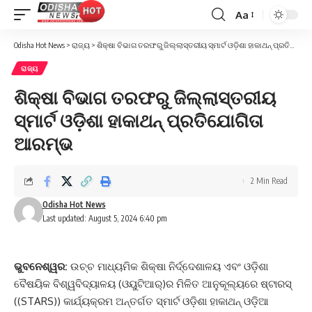
Aa
Font
Resizer
Odisha Hot News
>
ରାଜ୍ୟ
>
ଶିକ୍ଷା ବିଭାଗ ତରଫରୁ ଜିଲ୍ଲାସ୍ତରୀୟ ସ୍ମାର୍ଟ ଓଡ଼ିଶା ହାକାଥନ୍‌ ପ୍ରତିଯୋଗିତା ଆରମ୍ଭ
ରାଜ୍ୟ
ଶିକ୍ଷା ବିଭାଗ ତରଫରୁ ଜିଲ୍ଲାସ୍ତରୀୟ
ସ୍ମାର୍ଟ ଓଡ଼ିଶା ହାକାଥନ୍‌ ପ୍ରତିଯୋଗିତା
ଆରମ୍ଭ
2 Min Read
Odisha Hot News
Last updated: August 5, 2024 6:40 pm
ଭୁବନେଶ୍ୱର:
ଉଚ୍ଚ ମାଧ୍ୟମିକ ଶିକ୍ଷା ନିର୍ଦ୍ଦେଶାଳୟ ଏବଂ ଓଡ଼ିଶା
ବୈଷୟିକ ବିଶ୍ୱବିଦ୍ୟାଳୟ (ଓୟୁଟିଆର୍‌)ର ମିଳିତ ଆନୁକୂଲ୍ୟରେ ଷ୍ଟାରସ୍‌
((STARS)) କାର୍ଯ୍ୟକ୍ରମ ଅନ୍ତର୍ଗତ ସ୍ମାର୍ଟ ଓଡ଼ିଶା ହାକାଥନ୍‌ ଓଡ଼ିଆ