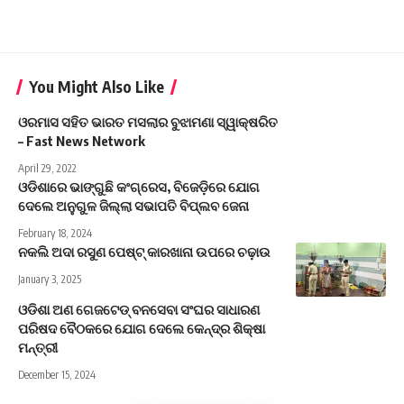
You Might Also Like
ଓରମାସ ସହିତ ଭାରତ ମସଲାର ବୁଝାମଣା ସ୍ୱାକ୍ଷରିତ
– Fast News Network
April 29, 2022
ଓଡିଶାରେ ଭାଙ୍ଗୁଛି କଂଗ୍ରେସ, ବିଜେଡ଼ିରେ ଯୋଗ
ଦେଲେ ଅନୁଗୁଳ ଜିଲ୍ଲା ସଭାପତି ବିପ୍ଲବ ଜେନା
February 18, 2024
ନକଲି ଅଦା ରସୁଣ ପେଷ୍ଟ୍ କାରଖାନା ଉପରେ ଚଢ଼ାଉ
January 3, 2025
ଓଡିଶା ଅଣ ଗେଜଟେଡ୍‌ ବନସେବା ସଂଘର ସାଧାରଣ
ପରିଷଦ ବୈଠକରେ ଯୋଗ ଦେଲେ କେନ୍ଦ୍ର ଶିକ୍ଷା
ମନ୍ତ୍ରୀ
December 15, 2024