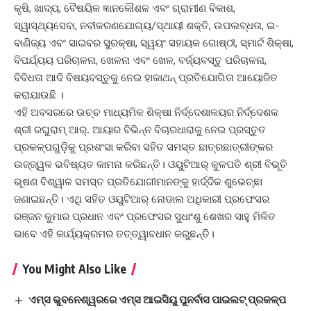
କୃଷି, ଖାଦ୍ୟ, ବୈଷୟିକ ଜ୍ଞାନକୌଶଳ ଏବଂ ଗ୍ରାମୀଣ ବିକାଶ,
ସ୍ୱାସ୍ଥ୍ୟସେବା, ନବୀକରଣଯୋଗ୍ୟ/ସ୍ଥାୟୀ ଶକ୍ତି, ଉପଲବ୍ଧତା, ଇ-
ବାଣିଜ୍ୟ ଏବଂ ସାଇବର ସୁରକ୍ଷା, ସ୍ୱୟଂ ସହାୟକ ଗୋଷ୍ଠୀ, ସ୍ମାର୍ଟ ଶିକ୍ଷା,
ବିପର୍ଯ୍ୟୟ ପରିଚାଳନା, ଖେଳନା ଏବଂ ଖେଳ, ବର୍ଜ୍ୟବସ୍ତୁ ପରିଚାଳନା,
ବିବିଧତା ଆଦି ବିଷୟବସ୍ତୁକୁ ନେଇ ହାକାଥନ୍‌ ପ୍ରତିଯୋଗିତା ଆୟୋଜିତ
କରାଯାଉଛି ।
ଏହି ଅବସରରେ ଉଚ୍ଚ ମାଧ୍ୟମିକ ଶିକ୍ଷା ନିର୍ଦ୍ଦେଶାଳୟର ନିର୍ଦ୍ଦେଶକ
ଶ୍ରୀ ରଘୁରାମ୍‌ ଆର୍‌. ଆୟାର ବିଭିନ୍ନ ବିଚାରଧାରାକୁ ନେଇ ପ୍ରସ୍ତୁତ
ପ୍ରକଳ୍ପଗୁଡ଼ିକୁ ପ୍ରଶଂସା କରିବା ସହିତ ସମସ୍ତ ଛାତ୍ରଛାତ୍ରୀଙ୍କର
ଉଜ୍ଜ୍ୱଳ ଭବିଷ୍ୟତ କାମନା କରିଛନ୍ତି। ଓୟୁଟିଆର୍‌ କୁଳପତି ଶ୍ରୀ ବିଭୂତି
ଭୂଷଣ ବିଶ୍ୱାଳ ସମସ୍ତ ପ୍ରତିଯୋଗୀମାନଙ୍କୁ ହାର୍ଦ୍ଦିକ ଶୁଭେଚ୍ଛା
ଜଣାଇଛନ୍ତି। ଏଥି ସହିତ ଓୟୁଟିଆର୍‌ ନୋଡାଲ ଅଧିକାରୀ ପ୍ରଫେସର
ରଞ୍ଜନ କୁମାର ପ୍ରଧାନ ଏବଂ ପ୍ରଫେସର ସୁଧାଂଶୁ ଶେଖର ସାହୁ ମିଳିତ
ଭାବେ ଏହି କାର୍ଯ୍ୟକ୍ରମର ତତ୍ତ୍ୱାବଧାନ କରୁଛନ୍ତି।
You Might Also Like
ଏମ୍‌ସ ଭୁବନେଶ୍ୱରରେ ଏମ୍‌ସ ଆଇସିୟୁ ପୁନର୍ବାସ ପାଇଲଟ୍ ପ୍ରକଳ୍ପ