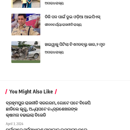
ଅପରାଧ
ରାଜ୍ୟ
ଡିଜି ପଦ ପାଇଁ ଦୁଇ ଓଡ଼ିଆ ଆଇପିଏସ୍
ଜୀବନଚର୍ଯ୍ୟା
ରାଜନୀତି
ରାଜ୍ୟ
ହାଇୱାକୁ ପିଟିଲା ବିଏମଡବ୍ଲୁ କାର,୨ ମୃତ
ଅପରାଧ
ରାଜ୍ୟ
You Might Also Like
ବ୍ରହ୍ମପୁର ରାଜନୀତି ସରଗରମ, ଗୋଟେ ପଟେ ବିଜେପି
ଛାଡିଲେ ଭୃଗୁ, ଅନ୍ୟପଟେ ଚନ୍ଦ୍ରଶେଖରଙ୍କ
କ୍ଷମତା ବଢାଇଲା ବିଜେଡି
April 3, 2024
ବୁର୍ଲାଠାରେ ସର୍ବସାଧାରଣ ପାଠାଗାର ଉଦ୍‌ଘାଟନ କଲେ