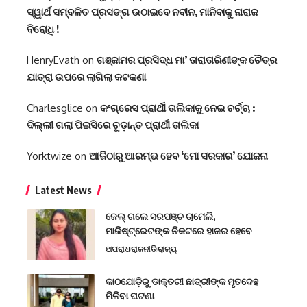
ସ୍ୱାର୍ଥ ସମ୍ବଳିତ ପ୍ରସଙ୍ଗ ଉଠାଇବେ ନବୀନ, ମାନିବାକୁ ନାରାଜ
ବିରୋଧି !
HenryEvath
on
ଗଞ୍ଜାମର ପ୍ରସିଦ୍ଧ ମା’ ତାରାତାରିଣୀଙ୍କ ଚୈତ୍ର
ଯାତ୍ରା ଉପରେ ଲାଗିଲା କଟକଣା
Charlesglice
on
କଂଗ୍ରେସ ପ୍ରାର୍ଥୀ ତାଲିକାକୁ ନେଇ ଚର୍ଚ୍ଚା :
ଦିଲ୍ଲୀ ଗଲା ପିଇସିରେ ଚୂଡ଼ାନ୍ତ ପ୍ରାର୍ଥୀ ତାଲିକା
Yorktwize
on
ଆଜିଠାରୁ ଆରମ୍ଭ ହେବ ‘ମୋ ସରକାର’ ଯୋଜନା
Latest News
ଜେଲ୍ ଗଲେ ସରପଞ୍ଚ ଚାମେଲି,
ମାଜିଷ୍ଟ୍ରେଟଙ୍କ ନିକଟରେ ହାଜର ହେବେ
ଅପରାଧ
ରାଜନୀତି
ରାଜ୍ୟ
କାଠଯୋଡ଼ିରୁ ଡାକ୍ତରୀ ଛାତ୍ରୀଙ୍କ ମୃତଦେହ
ମିଳିବା ଘଟଣା