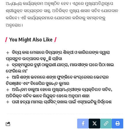
ଅନ୍ୟାନ୍ୟ କାର୍ଯ୍ୟକ୍ରମ ଅନୁଷ୍ଠିତ ହେବ। ଏଥିରେ ମୁଖ୍ୟଅତିଥିରୂପେ
ଶ୍ରୀଯୁକ୍ତ ସତ୍ୟବ୍ରତ ସାହୁ, ଅତିରିକ୍ତ ମୁଖ୍ୟ ଶାସନ ସଚିବ ଯୋଗଦାନ
କରିବେ। ଏହି କାର୍ଯ୍ୟକ୍ରମରେ ଯୋଗଦାନ କରିବାକୁ ସମସ୍ତଙ୍କୁ
ଅନୁରୋଧ।
You Might Also Like
ଦିବ୍ୟ କଳା ମେଳାରେ ଦିବ୍ୟାଙ୍ଗ ଶିଳ୍ପୀ ଓ କାରିଗରଙ୍କ ଦ୍ୱାରା
ପ୍ରସ୍ତୁତ ଉତ୍ପାଦର ବଢ଼ୁଛି ଚାହିଦା
ବ୍ରହ୍ମପୁରର ବୁଢ଼ୀ ଠାକୁରାଣୀ ଯାତ୍ରା, ମାଉସୀଙ୍କ ଘରେ ପିଠା ଖାଇ
ଫେରିଲେ ମା’
ଆଜି ଶଙ୍ଖ ଭବନରେ ଶଙ୍ଖ ଫୁଙ୍କିବେ କଂଗ୍ରେସର ଭେଟରାନ
ଚିରଞ୍ଜୀବ ଏବଂ ବିଜେପିର ସୁକାନ୍ତ କୁମାର
ଅରିନ୍ଦମ ଡାକୁଆ ହେଲେ ମୁଖ୍ୟମନ୍ତ୍ରୀଙ୍କ ବ୍ୟକ୍ତିଗତ ସଚିବ,
ଅତିରିକ୍ତ ସଚିବ ଭାବେ ନିଯୁକ୍ତ ହେଲେ ଅନୁପମ ଶାହା
ପରୀ ହତ୍ୟା ମାମଲା: ଚାର୍ଜସିଟ୍‌ ଦାଖଲ ପାଇଁ ଏସ୍‌ଆଇଟିକୁ ନିର୍ଦ୍ଦେଶ