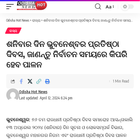
Aa
Font
Resizer
Odisha Hot News
>
ରାଜ୍ୟ
>
ଶନିବାର ଦିନ ଭୁବନେଶ୍ବର ପ୍ରତିଷ୍ଠା ଦିବସ, ଜାଣନ୍ତୁ ନିର୍ବାଚନ ସମୟରେ କିପରି ହେବ ପାଳନ
ରାଜ୍ୟ
ଶନିବାର ଦିନ ଭୁବନେଶ୍ବର ପ୍ରତିଷ୍ଠା
ଦିବସ, ଜାଣନ୍ତୁ ନିର୍ବାଚନ ସମୟରେ କିପରି
ହେବ ପାଳନ
1 Min Read
Odisha Hot News
Last updated: April 12, 2024 6:24 pm
ଭୁବନେଶ୍ୱର:
୭୬ ତମ ରାଜଧାନୀ ପ୍ରତିଷ୍ଠା ଦିବସ ସମାରୋହ ଆସନ୍ତାକାଲି
୧୩ ଅପ୍ରେଲ ୨୦୨୪ (ଶନିବାର) ଦିନ ସୂଚନା ଓ ଲୋକସମ୍ପର୍କ ବିଭାଗ,
ଭୁବନେଶ୍ୱର ମହାନଗର ନିଗମ ଏବଂ ରାଜଧାନୀ ପ୍ରତିଷ୍ଠା ଦିବସ ପାଳନ