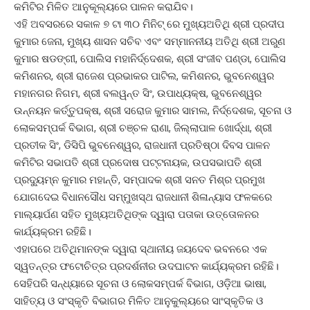
କମିଟିର ମିଳିତ ଆନୁକୂଲ୍ୟରେ ପାଳନ କରାଯିବ।
ଏହି ଅବସରରେ ସକାଳ ୭ ଟା ୩୦ ମିନିଟ୍ ରେ ମୁଖ୍ୟଅତିଥି ଶ୍ରୀ ପ୍ରଦୀପ
କୁମାର ଜେନା, ମୁଖ୍ୟ ଶାସନ ସଚିବ ଏବଂ ସମ୍ମାନନୀୟ ଅତିଥି ଶ୍ରୀ ଅରୁଣ
କୁମାର ଷଡଙ୍ଗୀ, ପୋଲିସ ମହାନିର୍ଦ୍ଦେଶକ, ଶ୍ରୀ ସଂଜୀବ ପଣ୍ଡା, ପୋଲିସ
କମିଶନର, ଶ୍ରୀ ରାଜେଶ ପ୍ରଭାକର ପାଟିଲ, କମିଶନର, ଭୁବନେଶ୍ୱର
ମହାନଗର ନିଗମ, ଶ୍ରୀ ବଲୱନ୍ତ ସିଂ, ଉପାଧ୍ୟକ୍ଷ, ଭୁବନେଶ୍ୱର
ଉନ୍ନୟନ କର୍ତ୍ତୁପକ୍ଷ, ଶ୍ରୀ ସରୋଜ କୁମାର ସାମଲ, ନିର୍ଦ୍ଦେଶକ, ସୂଚନା ଓ
ଲୋକସମ୍ପର୍କ ବିଭାଗ, ଶ୍ରୀ ଚଞ୍ଚଳ ରାଣା, ଜିଲ୍ଲାପାଳ ଖୋର୍ଦ୍ଧା, ଶ୍ରୀ
ପ୍ରତୀକ ସିଂ, ଡିସିପି ଭୁବନେଶ୍ୱର, ରାଜଧାନୀ ପ୍ରତିଷ୍ଠା ଦିବସ ପାଳନ
କମିଟିର ସଭାପତି ଶ୍ରୀ ପ୍ରଦୋଷ ପଟ୍ଟନାୟକ, ଉପସଭାପତି ଶ୍ରୀ
ପ୍ରଦ୍ୟୁମ୍ନ କୁମାର ମହାନ୍ତି, ସମ୍ପାଦକ ଶ୍ରୀ ସନତ ମିଶ୍ର ପ୍ରମୁଖ
ଯୋଗଦେଇ ବିଧାନସୌଧ ସମ୍ମୁଖସ୍ଥ ରାଜଧାନୀ ଶିଳାନ୍ୟାସ ଫଳକରେ
ମାଲ୍ୟାର୍ପଣ ସହିତ ମୁଖ୍ୟଅତିଥିଙ୍କ ଦ୍ୱାରା ପତାକା ଉତ୍ତୋଳନର
କାର୍ଯ୍ୟକ୍ରମ ରହିଛି।
ଏହାପରେ ଅତିଥିମାନଙ୍କ ଦ୍ୱାରା ସ୍ଥାନୀୟ ଜୟଦେବ ଭବନରେ ଏକ
ସ୍ୱତନ୍ତ୍ର ଫଟୋଚିତ୍ର ପ୍ରଦର୍ଶନୀର ଉଦଘାଟନ କାର୍ଯ୍ୟକ୍ରମ ରହିଛି।
ସେହିପରି ସନ୍ଧ୍ୟାରେ ସୂଚନା ଓ ଲୋକସମ୍ପର୍କ ବିଭାଗ, ଓଡ଼ିଆ ଭାଷା,
ସାହିତ୍ୟ ଓ ସଂସ୍କୃତି ବିଭାଗର ମିଳିତ ଆନୁକୁଲ୍ୟରେ ସାଂସ୍କୃତିକ ଓ